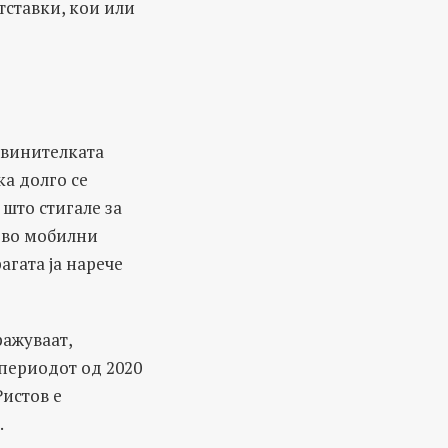
тставки, кои или
бвинителката
ка долго се
 што стигале за
и во мобилни
гата ја нарече
ражуваат,
периодот од 2020
Ристов е
.