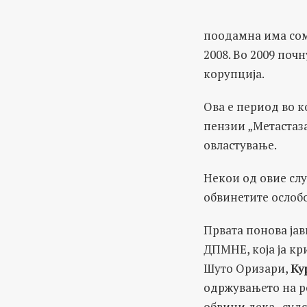
поодамна има сом
2008. Во 2009 поч
корупција.
Ова е период во 
пензии „Метастаза
овластување.
Некои од овие слу
обвинетите ослобо
Првата понова јав
ДПМНЕ, која ја кр
Шуто Оризари,
Ку
одржувањето на р
обвини дека „судс