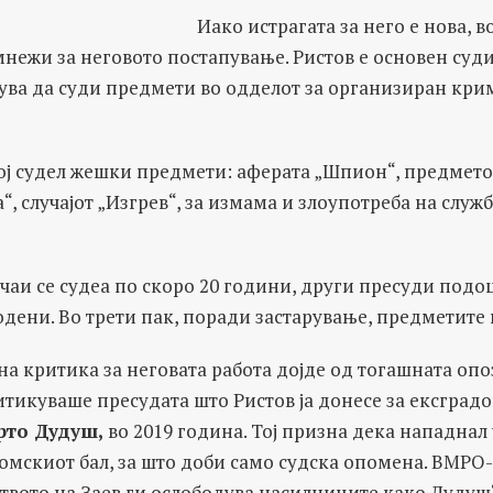
Иако истрагата за него е нова, в
нежи за неговото постапување. Ристов е основен суди
нува да суди предмети во одделот за организиран кри
кој судел жешки предмети: aферата „Шпион“, предмето
“, случајот „Изгрев“, за измама и злоупотреба на служ
чаи се судеа по скоро 20 години, други пресуди подоц
дени. Во трети пак, поради застарување, предметите
на критика за неговата работа дојде од тогашната о
итикуваше пресудата што Ристов ја донесе за ексград
рто Дудуш,
во 2019 година. Тој призна дека нападнал
омскиот бал, за што доби само судска опомена. ВМР
твото на Заев ги ослободува насилниците како Дудуш