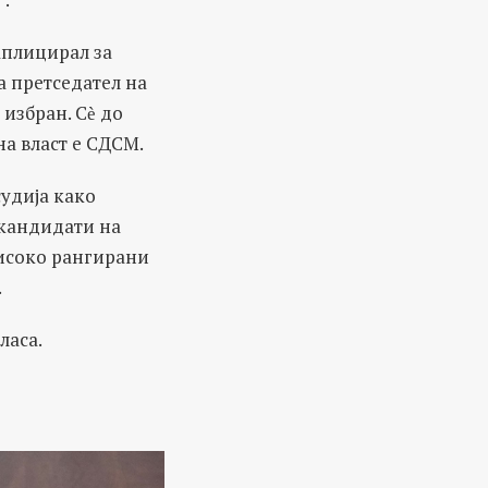
аплицирал за
а претседател на
 избран. Сѐ до
на власт е СДСМ.
удија како
 кандидати на
високо рангирани
.
ласа.