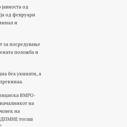
о јавноста од
ја од февруари
минал и
т за посредување
бената положба и
на беа укинати, а
 прекинаа.
позициска ВМРО-
оначалникот на
 човек на
О-ДПМНЕ тогаш
“.