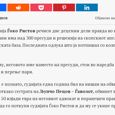
ешов
Објавено на 
ија
Ѓоко Ристов
речиси две децении дели правда во 
ани има над 300 пресуди и решенија на скопскиот апе
дската база. Последната одлука што ја потпишал со коле
у, неговото име наместо на пресуди, стои во наредба 
и перење пари.
 е познато, судијата една година бил на нишан на обв
откако сестрата на
Љупчо Пецов
–
Ѓаволот
, обвинет 
а 50 илјади евра на неговиот адвокат и поранешен пр
а да го поткупи судијата Ѓоко Ристов и да му се укине 