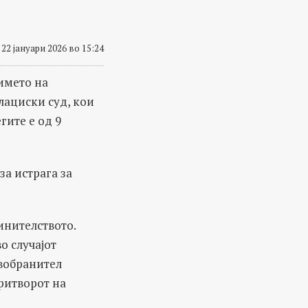
22 јануари 2026 во 15:24
името на
лациски суд, кои
гите е од 9
за истрага за
инителството.
во случајот
авобранител
притворот на