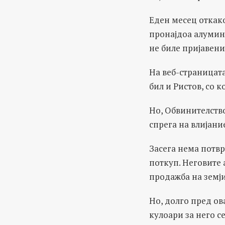
Еден месец откако
пронајдоа алумини
не биле пријавени
На веб-страницата
бил и Ристов, со 
Но, Обвинителство
спрега на влијани
Засега нема потвр
поткуп. Неговите 
продажба на земј
Но, долго пред ов
кулоари за него с