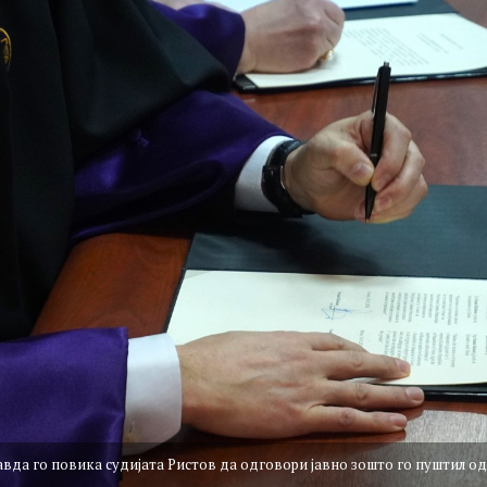
вда го повика судијата Ристов да одговори јавно зошто го пуштил од