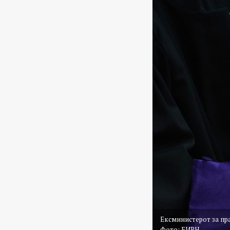
Ексминистерот за пра
Фото: БИРН