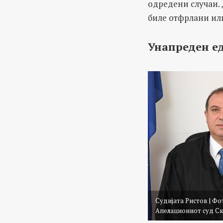
одредени случаи. 
биле отфрлани или
Унапреден е
Судијата Ристов | Фо
Апелациониот суд Ск