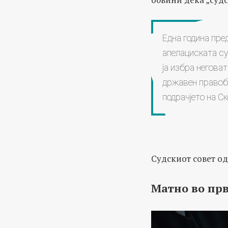
Една година пред
апелациската су
ја избра неговат
државен правоб
подрачјето на Ск
Судскиот совет одл
Матно во пр