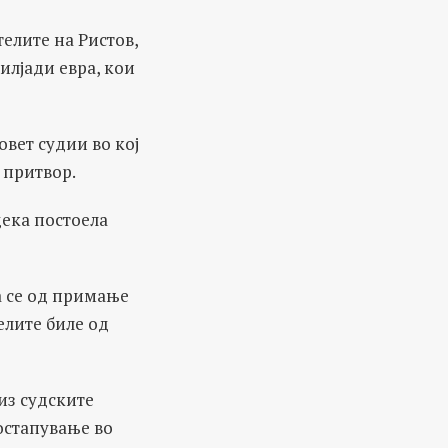
елите на Ристов,
илјади евра, кои
овет судии во кој
 притвор.
дека постоела
а се од примање
елите биле од
из судските
остапување во