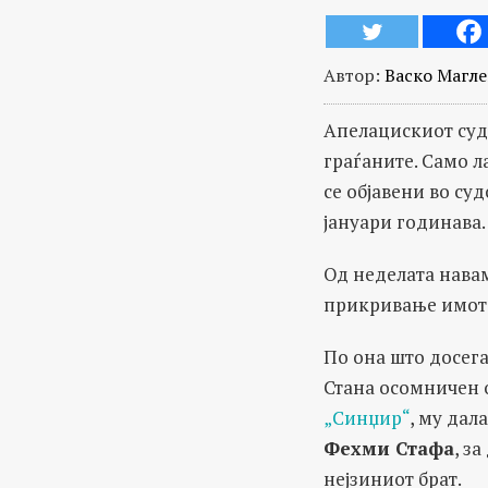
Автор:
Васко Магл
Апелацискиот суд
граѓаните. Само л
се објавени во су
јануари годинава.
Од неделата навам
прикривање имот 
По она што досега
Стана осомничен 
„Синџир“
, му дал
Фехми Стафа
, з
нејзиниот брат.