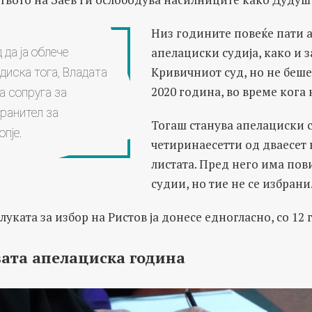
Низ годините повеќе пати 
апелациски судија, како и з
 да ја облече
Кривичниот суд, но не беше
диска тога, Владата
2020 година, во време кога 
а сопруга за
ранител за
Тогаш станува апелациски с
опје.
четиринаесетти од дваесет
листата. Пред него има по
судии, но тие не се избрани
уката за избор на Ристов ја донесе едногласно, со 12 г
вата апелациска година