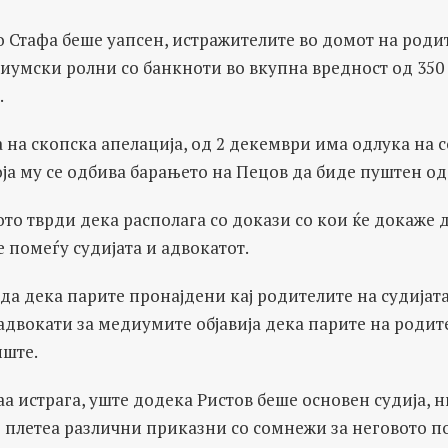
 Стафа беше уапсен, истражителите во домот на родит
умски ролни со банкноти во вкупна вредност од 350 
.
 на скопска апелација, од 2 декември има одлука на с
која му се одбива барањето на Пецов да биде пуштен од
то тврди дека располага со докази со кои ќе докаже 
е помеѓу судијата и адвокатот.
да дека парите пронајдени кај родителите на судијат
адвокати за медиумите објавија дека парите на родит
иште.
аа истрага, уште додека Ристов беше основен судија, н
е плетеа различни приказни со сомнежи за неговото п