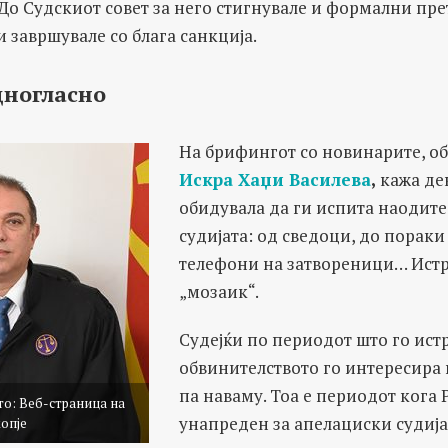
До Судскиот совет за него стигнувале и формални пре
 завршувале со блага санкција.
дногласно
На брифингот со новинарите, о
Искра Хаџи Василева
,
кажа де
обидувала да ги испита наодите
судијата: од сведоци, до порак
телефони на затвореници… Истра
„мозаик“.
Судејќи по периодот што го ист
обвинителството го интересира 
па наваму. Тоа е периодот кога 
то: Веб-страница на
унапреден за апелациски судија
опје