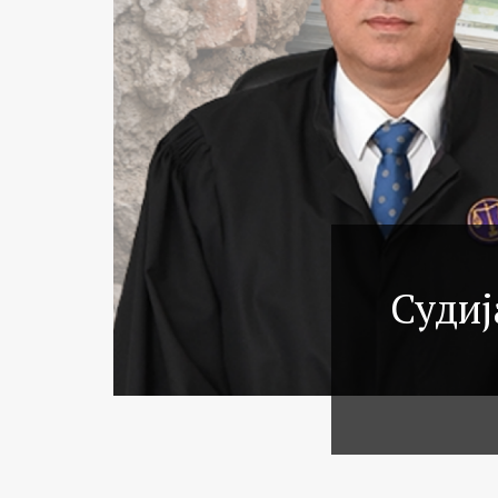
Судиј