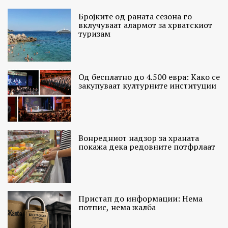
Бројките од раната сезона го
вклучуваат алармот за хрватскиот
туризам
Од бесплатно до 4.500 евра: Како се
закупуваат културните институции
Вонредниот надзор за храната
покажа дека редовните потфрлаат
Пристап до информации: Нема
потпис, нема жалба