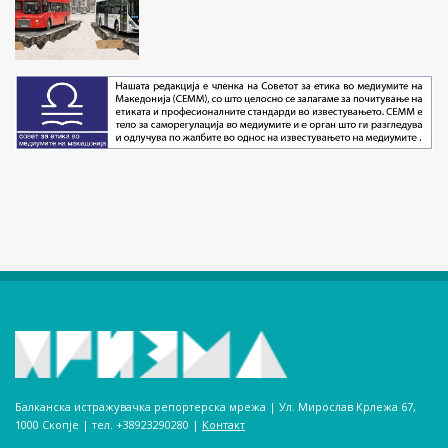
Балканска истражувачка репортерска мрежа | Ул. Мирослав Крлежа 67,
1000 Скопје | тел. +38923290280­ |
Контакт