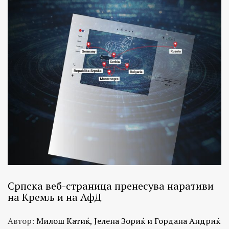
Српска веб-страница пренесува наративи
на Кремљ и на АфД
Автор:
Милош Катиќ, Јелена Зориќ и Гордана Андриќ