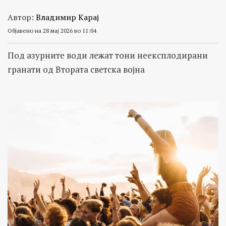
Автор:
Владимир Карај
Објавено на 28 мај 2026 во 11:04
Под азурните води лежат тони неексплодирани
гранати од Втората светска војна