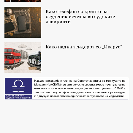
Како телефон со крипто на
осуденик исчезна во судските
лавиринти
Како падна тендерот со „Икарус“