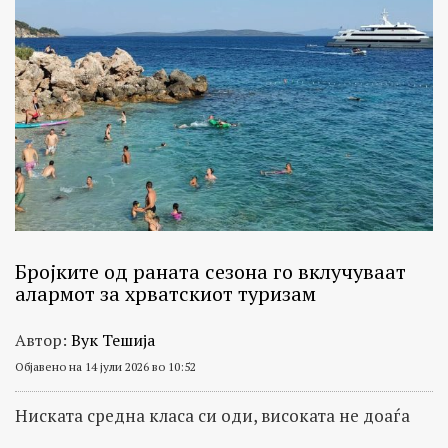
БИРН
како
Balkan
Insight
(на
англиски),
како
и
на
страницата
Бројките од раната сезона го вклучуваат
на
алармот за хрватскиот туризам
Балканска
Автор:
Вук Тешија
транзициска
Објавено на 14 јули 2026 во 10:52
правда.
Ниската средна класа си оди, високата не доаѓа