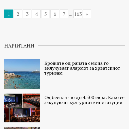
1
2
3
4
5
6
7
...
163
»
НАЈЧИТАНИ
Бројките од раната сезона го
вклучуваат алармот за хрватскиот
туризам
Од бесплатно до 4.500 евра: Како се
закупуваат културните институции