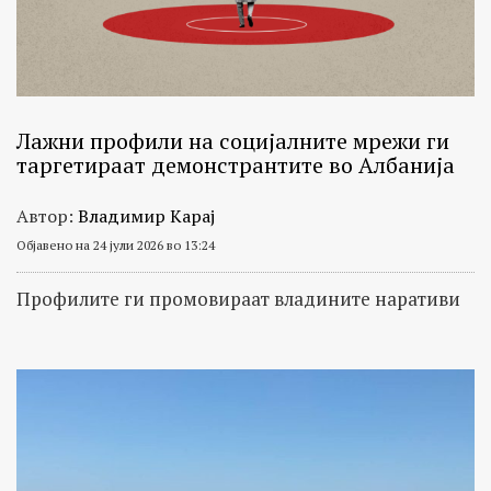
(БИРН)
на
регионално
ниво.
Најчесто
Лажни профили на социјалните мрежи ги
таргетираат демонстрантите во Албанија
сториите
во
Автор:
Владимир Карај
оваа
Објавено на 24 јули 2026 во 13:24
рубрика
се
Профилите ги промовираат владините наративи
објавени
и
на
други
страници
на