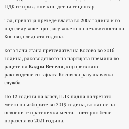
ПДК се приклони кон десниот центар.
Таа, првпат ја презеде власта во 2007 година и го
надгледуваше прогласувањето на независноста на
Косово, следната година.
Кога Тачи стана претседател на Косово во 2016
година, раководството на партијата премина во
рацете на
Кадри Весели
, кој претходно
раководеше со тајната Косовска разузнавачка
служба.
По 12 години на власт, ПДК падна на третото
место на изборите во 2019 година, во однос на
освоените пратенички места. Повторно беше
поразена во 2021 година.