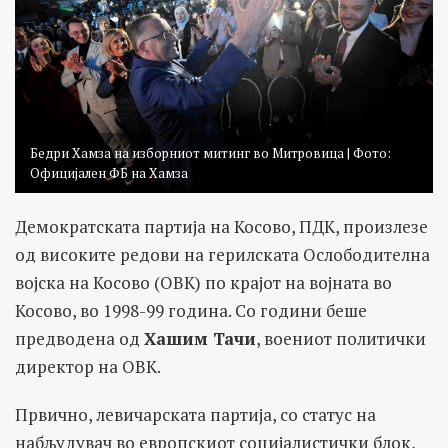
Бедри Хамза на изборниот митинг во Митровица | Фото:
Официјален ФБ на Хамза
Демократската партија на Косово, ПДК, произлезе
од високите редови на герилската Ослободителна
војска на Косово (ОВК) по крајот на војната во
Косово, во 1998-99 година. Со години беше
предводена од
Хашим Тачи
, воениот политички
директор на ОВК.
Првично, левичарската партија, со статус на
набљудувач во европскиот социјалистички блок,