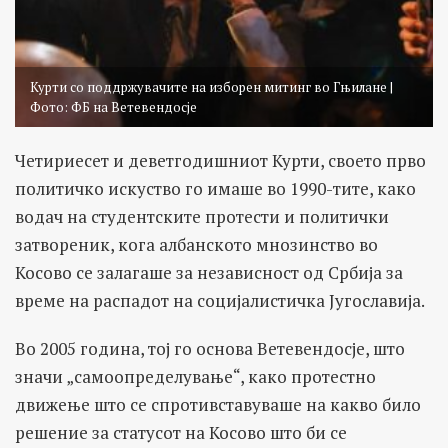
Курти со поддржувачите на изборен митинг во Гњилане |
Фото: ФБ на Ветевендосје
Четириесет и деветгодишниот Курти, своето прво
политичко искуство го имаше во 1990-тите, како
водач на студентските протести и политички
затвореник, кога албанското мнозинство во
Косово се залагаше за независност од Србија за
време на распадот на социјалистичка Југославија.
Во 2005 година, тој го основа Ветевендосје, што
значи „самоопределување“, како протестно
движење што се спротивставуваше на какво било
решение за статусот на Косово што би се