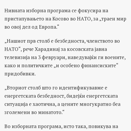
Нивната изборна програма се фокусира на
пристапувањето на Косово во НАТО, за „траен мир
во овој дел од Европа.“
„Нашиот прв столб е безбедноста, членството во
НАТО“, рече Харадинај за косовската јавна
телевизија на 3 февруари, наведувајќи ги воените,
како и политичките „и особено финансиските“
придобивки.
„Вториот столб што го идентификувавме е
енергетската безбедност, бидејќи енергетската
ситуација е хаотична, а цените многукратно беа
зголемени во минатото.“
Во изборната програма, исто така, повикува на