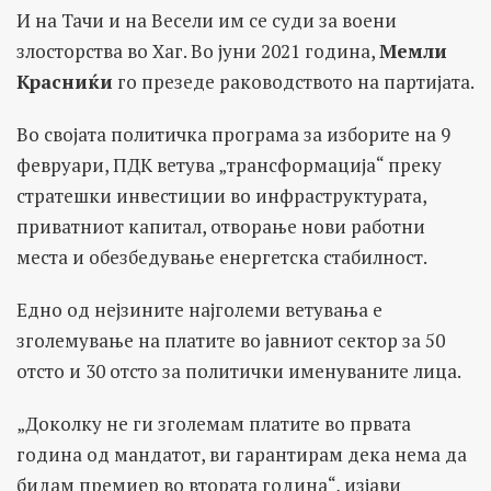
И на Тачи и на Весели им се суди за воени
злосторства во Хаг. Во јуни 2021 година,
Мемли
Красниќи
го презеде раководството на партијата.
Во својата политичка програма за изборите на 9
февруари, ПДК ветува „трансформација“ преку
стратешки инвестиции во инфраструктурата,
приватниот капитал, отворање нови работни
места и обезбедување енергетска стабилност.
Едно од нејзините најголеми ветувања е
зголемување на платите во јавниот сектор за 50
отсто и 30 отсто за политички именуваните лица.
„Доколку не ги зголемам платите во првата
година од мандатот, ви гарантирам дека нема да
бидам премиер во втората година“, изјави