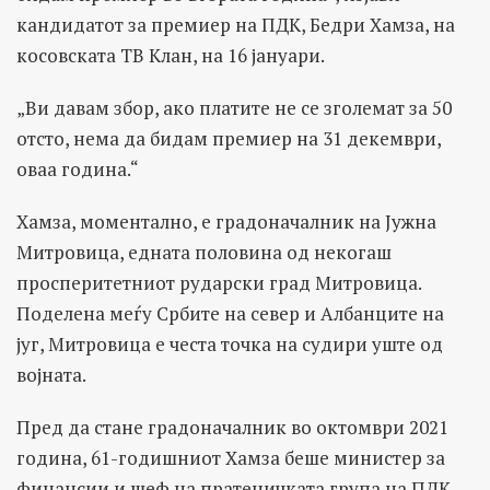
кандидатот за премиер на ПДК, Бедри Хамза, на
косовската ТВ Клан, на 16 јануари.
„Ви давам збор, ако платите не се зголемат за 50
отсто, нема да бидам премиер на 31 декември,
оваа година.“
Хамза, моментално, е градоначалник на Јужна
Митровица, едната половина од некогаш
просперитетниот рударски град Митровица.
Поделена меѓу Србите на север и Албанците на
југ, Митровица е честа точка на судири уште од
војната.
Пред да стане градоначалник во октомври 2021
година, 61-годишниот Хамза беше министер за
финансии и шеф на пратеничката група на ПДК.