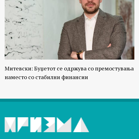
Митевски: Буџетот се одржува со премостувања
наместо со стабилни финансии