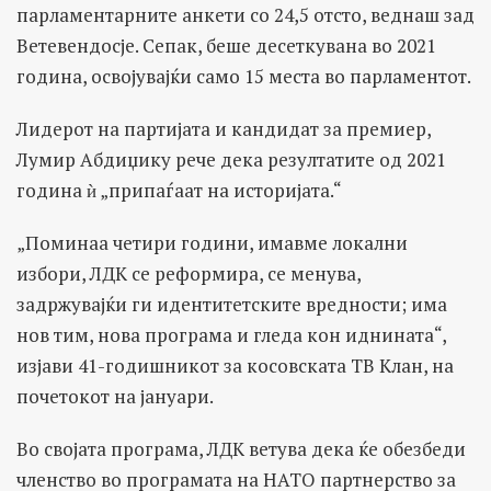
парламентарните анкети со 24,5 отсто, веднаш зад
Ветевендосје. Сепак, беше десеткувана во 2021
година, освојувајќи само 15 места во парламентот.
Лидерот на партијата и кандидат за премиер,
Лумир Абдиџику рече дека резултатите од 2021
година ѝ „припаѓаат на историјата.“
„Поминаа четири години, имавме локални
избори, ЛДК се реформира, се менува,
задржувајќи ги идентитетските вредности; има
нов тим, нова програма и гледа кон иднината“,
изјави 41-годишникот за косовската ТВ Клан, на
почетокот на јануари.
Во својата програма, ЛДК ветува дека ќе обезбеди
членство во програмата на НАТО партнерство за