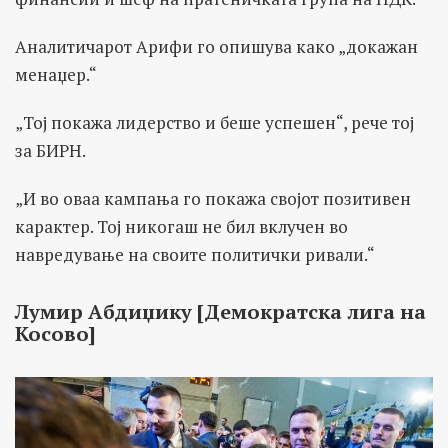
Аналитичарот Арифи го опишува како „докажан
менаџер.“
„Тој покажа лидерство и беше успешен“, рече тој
за БИРН.
„И во оваа кампања го покажа својот позитивен
карактер. Тој никогаш не бил вклучен во
навредување на своите политички ривали.“
Лумир Абдиџику [Демократска лига на
Косово]