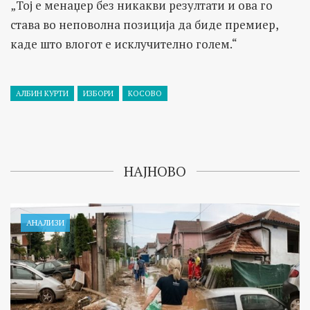
„Тој е менаџер без никакви резултати и ова го
става во неповолна позиција да биде премиер,
каде што влогот е исклучително голем.“
АЛБИН КУРТИ
ИЗБОРИ
КОСОВО
НАЈНОВО
АНАЛИЗИ