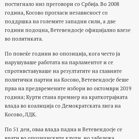
постигнало низ преговори со Србија. Во 2008
година, Косово прогласи независност со
поддршка на големите западни сили, а две
години подоцна, Ветевендосје официјално влезе
во политиката.
По повеќе години во опозиција, кога често ја
нарушуваше работата на парламентот и се
спротивставуваше на резултатите на главните
политички партии на Косово, Ветевендосје беше
прва на предвремените избори во октомври 2019
година; Курти стана премиер на краткотрајната
влада во коалиција со Демократската лига на
Косово, ЛДК.
По 51 ден, оваа влада падна и Ветевендосје се
врати во опозициските клупи, но забележа