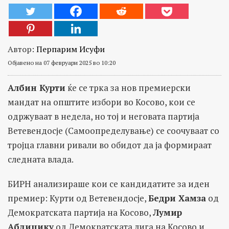
Автор:
Перпарим Исуфи
Објавено на 07 февруари 2025 во 10:20
Албин Курти
ќе се трка за нов премиерски
мандат на општите избори во Косово, кои се
одржуваат в недела, но тој и неговата партија
Ветевендосје (Самоопределување) се соочуваат со
тројца главни ривали во обидот да ја формираат
следната влада.
БИРН анализираше кои се кандидатите за иден
премиер: Курти од Ветевендосје,
Бедри Хамза
од
Демократската партија на Косово,
Лумир
Абдиџику
од Демократската лига на Косово и