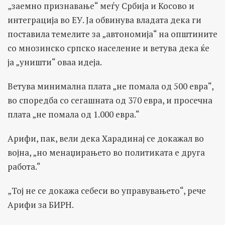
„заемно признавање“ меѓу Србија и Косово и
интеграција во ЕУ. Ја обвинува владата дека ги
поставила темелите за „автономија“ на општините
со мнозинско српско население и ветува дека ќе
ја „уништи“ оваа идеја.
Ветува минимална плата „не помала од 500 евра“,
во споредба со сегашната од 370 евра, и просечна
плата „не помала од 1.000 евра.“
Арифи, пак, вели дека Харадинај се докажал во
војна, „но менаџирањето во политиката е друга
работа.“
„Тој не се докажа себеси во управувањето“, рече
Арифи за БИРН.