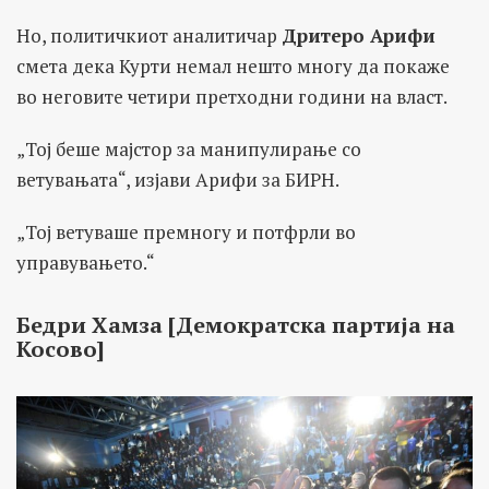
Но, политичкиот аналитичар
Дритеро Арифи
смета дека Курти немал нешто многу да покаже
во неговите четири претходни години на власт.
„Тој беше мајстор за манипулирање со
ветувањата“, изјави Арифи за БИРН.
„Тој ветуваше премногу и потфрли во
управувањето.“
Бедри Хамза [Демократска партија на
Косово]