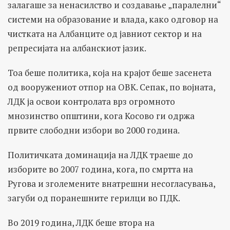
залагаше за ненасилство и создавање „паралелни“
системи на образование и влада, како одговор на
чистката на Албанците од јавниот сектор и на
репресијата на албанскиот јазик.
Тоа беше политика, која на крајот беше засенета
од вооружениот отпор на ОВК. Сепак, по војната,
ЛДК ја освои контролата врз огромното
мнозинство општини, кога Косово ги одржа
првите слободни избори во 2000 година.
Политичката доминација на ЛДК траеше до
изборите во 2007 година, кога, по смртта на
Ругова и зголемените внатрешни несогласувања,
загуби од поранешните герилци во ПДК.
Во 2019 година, ЛДК беше втора на