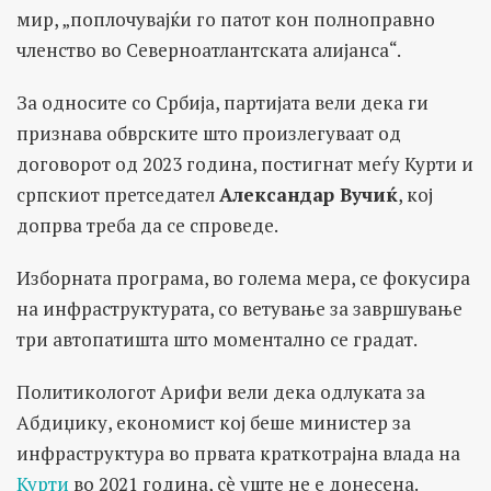
мир, „поплочувајќи го патот кон полноправно
членство во Северноатлантската алијанса“.
За односите со Србија, партијата вели дека ги
признава обврските што произлегуваат од
договорот од 2023 година, постигнат меѓу Курти и
српскиот претседател
Александар Вучиќ
, кој
допрва треба да се спроведе.
Изборната програма, во голема мера, се фокусира
на инфраструктурата, со ветување за завршување
три автопатишта што моментално се градат.
Политикологот Арифи вели дека одлуката за
Абдиџику, економист кој беше министер за
инфраструктура во првата краткотрајна влада на
Курти
во 2021 година, сè уште не е донесена.