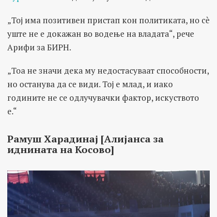
„Тој има позитивен пристап кон политиката, но сè
уште не е докажан во водење на владата“, рече
Арифи за БИРН.
„Тоа не значи дека му недостасуваат способности,
но останува да се види. Тој е млад, и иако
годините не се одлучувачки фактор, искуството
е.“
Рамуш Харадинај [Алијанса за
иднината на Косово]