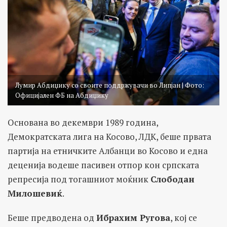
Лумир Абдиџику со своите поддржувачи во Липјан | Фото:
Официјален ФБ на Абдиџику
Основана во декември 1989 година,
Демократската лига на Косово, ЛДК, беше првата
партија на етничките Албанци во Косово и една
деценија водеше пасивен отпор кон српската
репресија под тогашниот моќник
Слободан
Милошевиќ
.
Беше предводена од
Ибрахим Ругова
, кој се