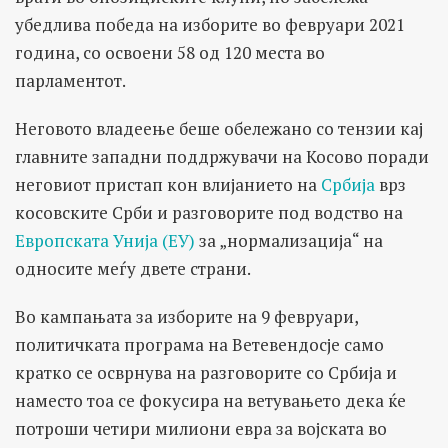
убедлива победа на изборите во февруари 2021
година, со освоени 58 од 120 места во
парламентот.
Неговото владеење беше обележано со тензии кај
главните западни поддржувачи на Косово поради
неговиот пристап кон влијанието на
Србија
врз
косовските Срби и разговорите под водство на
Европската Унија (ЕУ)
за „нормализација“ на
односите меѓу двете страни.
Во кампањата за изборите на 9 февруари,
политичката програма на Ветевендосје само
кратко се осврнува на разговорите со Србија и
наместо тоа се фокусира на ветувањето дека ќе
потроши четири милиони евра за војската во