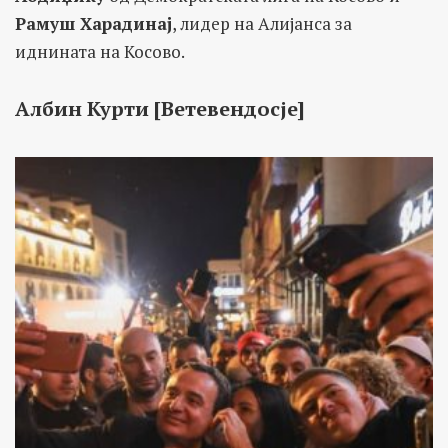
Рамуш Харадинај
, лидер на Алијанса за
иднината на Косово.
Албин Курти [Ветевендосје]