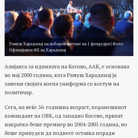
Рамуш Харадинај на изборен митинг на 1 февруари | Фото:
Официјален ФБ на Харадинај
Алијанса за иднината на Косово, ААК, е основана
во мај 2000 година, кога Рамуш Харадинај ја
замени својата воена униформа со костум на
политичар.
Сега, на веќе 56-годишна возраст, поранешниот
командант на ОВК, од западно Косово, првпат
накратко беше премиер во 2004-2005 година, но
беше принуден да поднесе оставка поради