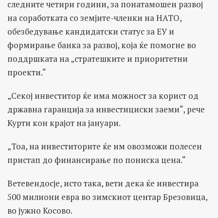
следните четири години, за понатамошен развој
на соработката со земјите-членки на НАТО,
обезбедување кандидатски статус за ЕУ и
формирање банка за развој, која ќе помогне во
поддршката на „стратешките и приоритетни
проекти.“
„Секој инвеститор ќе има можност за корист од
државна гаранција за инвестициски заеми“, рече
Курти кон крајот на јануари.
„Тоа, на инвеститорите ќе им овозможи полесен
пристап до финансирање по пониска цена.“
Ветевендосје, исто така, вети дека ќе инвестира
500 милиони евра во зимскиот центар Брезовица,
во јужно Косово.