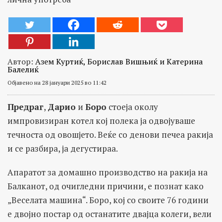
Автор:
Азем Куртиќ, Борислав Вишњиќ и Катерина
Балелиќ
Објавено на 28 јануари 2025 во 11:42
Предраг
,
Дарио
и
Боро
стоеја околу
импровизиран котел кој полека ја одвојуваше
течноста од овошјето. Веќе со денови печеа ракија
и се разбира, ја дегустираа.
Апаратот за домашно производство на ракија на
Балканот, од очигледни причини, е познат како
„Веселата машина“. Боро, кој со своите 76 години
е двојно постар од останатите двајца колеги, вели