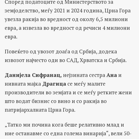
Според податоците од Министерството за
земјоделство, меѓу 2021 и 2024 година, Црна Гора
увезла ракија во вредност од околу 6,5 милиони
евра, а извезла во вредност од речиси 4 милиони
евра.
Повеќето од увозот доаѓа од Србија, додека
извозот најчесто оди во САД, Хрватска и Србија.
Данијела Сифранац,
нејзината сестра
Ана
и
нивната мајка
Драгица
се меѓу малите
производители во земјата и се меѓу ретките жени
што водат бизнис со вино и со ракија во
патријархалната Црна Гора.
„Татко ми почина кога беше релативно млад и
ние останавме со една голема винарија“, вели 50-