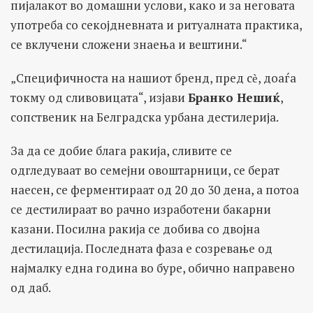
пијалакот во домашни услови, како и за неговата
употреба со секојдневната и ритуалната практика,
се вклучени сложени знаења и вештини.“
„Специфичноста на нашиот бренд, пред сѐ, доаѓа
токму од сливовицата“, изјави
Бранко Нешиќ
,
сопственик на Белградска урбана дестилерија.
За да се добие блага ракија, сливите се
одгледуваат во семејни овоштарници, се берат
наесен, се ферментираат од 20 до 30 дена, а потоа
се дестилираат во рачно изработени бакарни
казани. Посилна ракија се добива со двојна
дестилација. Последната фаза е созревање од
најмалку една година во буре, обично направено
од даб.