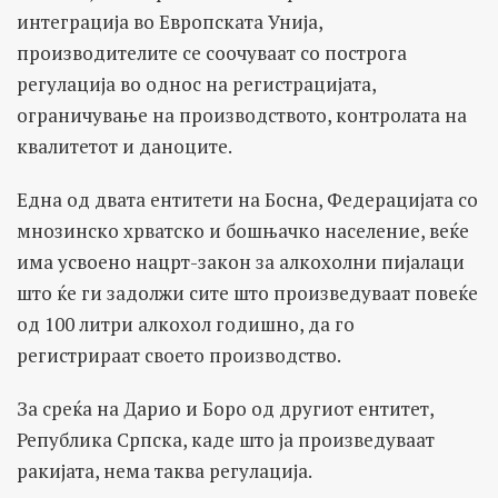
интеграција во Европската Унија,
производителите се соочуваат со построга
регулација во однос на регистрацијата,
ограничување на производството, контролата на
квалитетот и даноците.
Една од двата ентитети на Босна, Федерацијата со
мнозинско хрватско и бошњачко население, веќе
има усвоено нацрт-закон за алкохолни пијалаци
што ќе ги задолжи сите што произведуваат повеќе
од 100 литри алкохол годишно, да го
регистрираат своето производство.
За среќа на Дарио и Боро од другиот ентитет,
Република Српска, каде што ја произведуваат
ракијата, нема таква регулација.