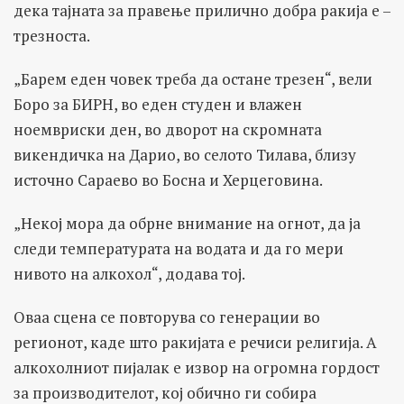
дека тајната за правење прилично добра ракија е –
трезноста.
„Барем еден човек треба да остане трезен“, вели
Боро за БИРН, во еден студен и влажен
ноемвриски ден, во дворот на скромната
викендичка на Дарио, во селото Тилава, близу
источно Сараево во Босна и Херцеговина.
„Некој мора да обрне внимание на огнот, да ја
следи температурата на водата и да го мери
нивото на алкохол“, додава тој.
Оваа сцена се повторува со генерации во
регионот, каде што ракијата е речиси религија. А
алкохолниот пијалак е извор на огромна гордост
за производителот, кој обично ги собира