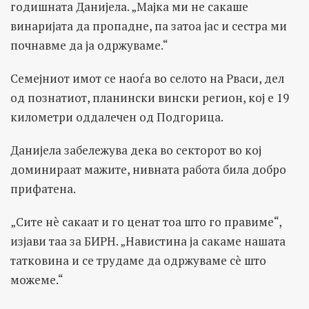
годишната Данијела. „Мајка ми не сакаше
винаријата да пропадне, па затоа јас и сестра ми
почнавме да ја одржуваме.“
Семејниот имот се наоѓа во селото на Рваси, дел
од познатиот, планински вински регион, кој е 19
километри оддалечен од Подгорица.
Данијела забележува дека во секторот во кој
доминираат мажите, нивната работа била добро
прифатена.
„Сите нè сакаат и го ценат тоа што го правиме“,
изјави таа за БИРН. „Навистина ја сакаме нашата
татковина и се трудамe да одржуваме сè што
можеме.“