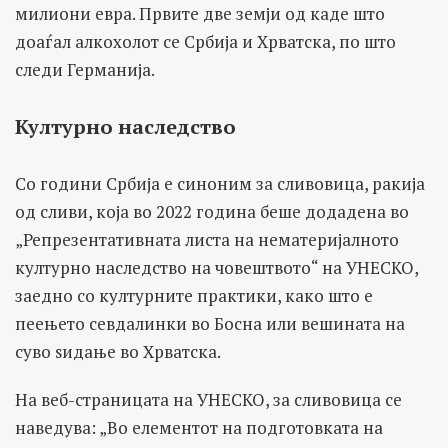
милиони евра. Првите две земји од каде што
доаѓал алкохолот се Србија и Хрватска, по што
следи Германија.
Културно наследство
Со години Србија е синоним за сливовица, ракија
од сливи, која во 2022 година беше додадена во
„Репрезентативната листа на нематеријалното
културно наследство на човештвото“ на УНЕСКО,
заедно со културните практики, како што е
пеењето севдалинки во Босна или вешината на
суво ѕидање во Хрватска.
На веб-страницата на УНЕСКО, за сливовица се
наведува: „Во елементот на подготовката на