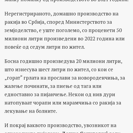
Нерегистрираното, домашно производство на
ракија во Србија, според Министерството за
земјоделство, е уште поголемо, со проценети 50
милиони литри произведени во 2022 година или
повеќе од седум литри по жител.
Босна годишно произведува 20 милиони литри,
што изнесува шест литри по жител, со кои се
„горат“ грлата на прослави за новороденчиња, за
жалење починати, за пиење од тага или
едноставно за пијанчење. Некои од нив дури
натопуваат чорапи или марамчиња со ракија за
лекување на болните.
И покрај ваквото производство, увозникот на