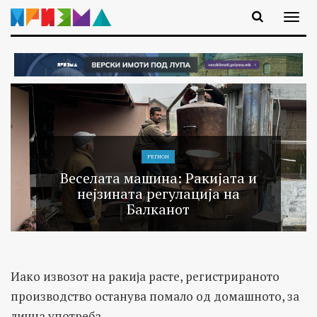
РЕГИОН
Веселата машина: Ракијата и
нејзината регулација на
Балканот
Иако извозот на ракија расте, регистрираното
производство останува помало од домашното, за
лична употреба