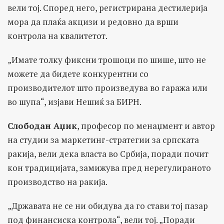
вели тој. Според него, регистрирана дестилерија
мора да плаќа акцизи и редовно да врши
контрола на квалитетот.
„Имате толку фиксни трошоци по шише, што не
можете да бидете конкурентни со
производителот што произведува во гаража или
во шупа“, изјави Нешиќ за БИРН.
Слободан Аџик
, професор по менаџмент и автор
на студии за маркетинг-стратегии за српската
ракија, вели дека власта во Србија, поради почит
кон традицијата, замижува пред нерегулираното
производство на ракија.
„Државата не се ни обидува да го стави тој пазар
под финансиска контрола“, вели тој. „Поради