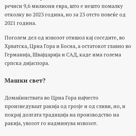
речиси 9,6 милиони евра, што е нешто помалку
отколку во 2023 година, но за 23 отсто повеќе од
2021 година.
Поголем дел од извозот отишол кај соседите, во
Хрватска, Црна Гора и Босна, а остатокот главно во
Германија, Швајцарија и САД, каде има голема
српска дијаспора.
Машки свет?
Домаќинствата во Црна Гора најчесто
произведуваат ракија од грозје и од сливи, но, и
покрај долгата традиција на производство на
ракија, увозот го надминува извозот.