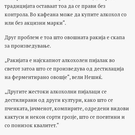
традицијата оставаат тоа да се прави без
контрола. Во кафеана може да купите алкохол со
или без акцизни марки“.
Друг проблем е тоа што овошната ракија е скапа
за произведување.
„Ракијата е најскапиот алкохолен пијалак во
светот затоа што се произведува од дестилација
на ферментирано овошје“, вели Нешиќ.
„Другите жестоки алкохолни пијалаци се
дестилирани од други култури, како што се
пченката, јачменот, компирите, одредени видови
кактуси и некои сорти грозје, што се поевтини и
со понизок квалитет.“