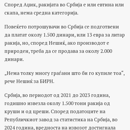
Според Аџик, ракијата во Србија е или евтина или
скапа, нема средна категорија.
Повеќето потрошувачи во Србија се подготвени
да платат околу 1.500 динари, или 13 евра за литар
ракија, но, според Нешиќ, ако производот е
природен, треба да се продава за околу 2.000
динари.
„Нема толку многу граѓани што би го купиле тоа“,
рече Нешиќ за БИРН.
Србија, во периодот од 2021 до 2023 година,
годишно извезла околу 1.500 тони ракија од
круши и од цреши. Според податоците на
Републичкиот завод за статистика на Србија, во
2024 година, вредноста на извозот достигнала