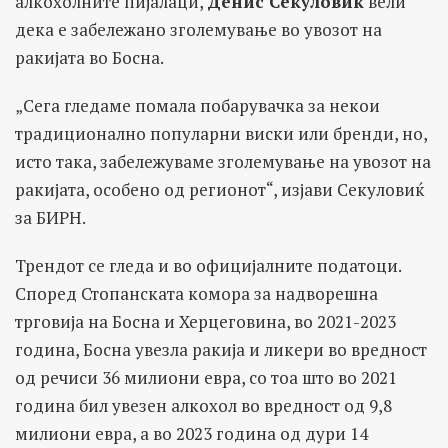
алкохолните пијалаци,
Денис Секуловиќ
вели
дека е забележано зголемување во увозот на
ракијата во Босна.
„Сега гледаме помала побарувачка за некои
традиционално популарни виски или бренди, но,
исто така, забележуваме зголемување на увозот на
ракијата, особено од регионот“, изјави Секуловиќ
за БИРН.
Трендот се гледа и во официјалните податоци.
Според Стопанската комора за надворешна
трговија на Босна и Херцеговина, во 2021-2023
година, Босна увезла ракија и ликери во вредност
од речиси 36 милиони евра, со тоа што во 2021
година бил увезен алкохол во вредност од 9,8
милиони евра, а во 2023 година од дури 14