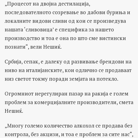
„Процесот на двојна дестилација,
последователното созревање во дабови буриња и
локалните видови сливи од кои се произведува
нашата ‘сливовица’ е специфика за нашето
производство и тоа е она по што сме вистински
познати“, вели Нешиќ.
Србија, сепак, е далеку од развивање брендови на
ниво на италијанските, кои одлично се продаваат
низ светот токму поради земјата на потекло.
Огромниот нерегулиран пазар на ракија е голем
проблем за комерцијалните производители, смета
Нешиќ.
„Многу големо количество алкохол се продава без
контрола, без акцизи, и тоа е проблем за сите нас“,