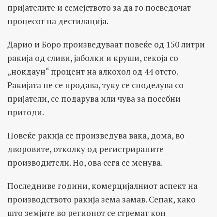
пријателите и семејството за да го посведочат
процесот на дестилација.
Дарио и Боро произведуваат повеќе од 150 литри
ракија од сливи, јаболки и круши, секоја со
„нокдаун“ процент на алкохол од 44 отсто.
Ракијата не се продава, туку се споделува со
пријатели, се подарува или чува за посебни
пригоди.
Повеќе ракија се произведува вака, дома, во
дворовите, отколку од регистрираните
производители. Но, ова сега се менува.
Последниве години, комерцијалниот аспект на
производството ракија зема замав. Сепак, како
што земјите во регионот се стремат кон