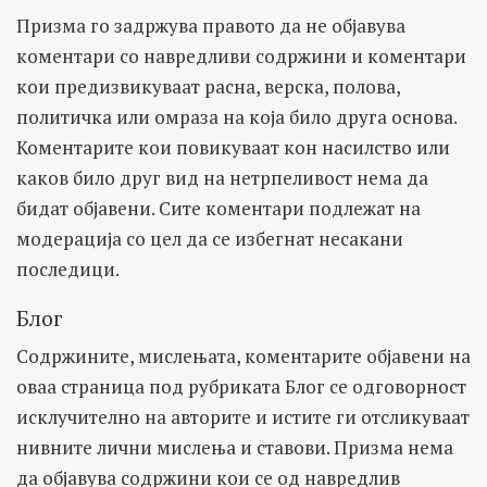
Призма го задржува правото да не објавува
коментари со навредливи содржини и коментари
кои предизвикуваат расна, верска, полова,
политичка или омраза на која било друга основа.
Коментарите кои повикуваат кон насилство или
каков било друг вид на нетрпеливост нема да
бидат објавени. Сите коментари подлежат на
модерација со цел да се избегнат несакани
последици.
Блог
Содржините, мислењата, коментарите објавени на
оваа страница под рубриката Блог се одговорност
исклучително на авторите и истите ги отсликуваат
нивните лични мислења и ставови. Призма нема
да објавува содржини кои се од навредлив