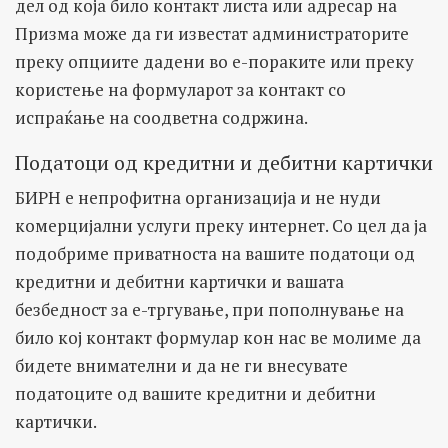
дел од која било контакт листа или адресар на
Призма може да ги известат администраторите
преку опциите дадени во е-пораките или преку
користење на формуларот за контакт со
испраќање на соодветна содржина.
Податоци од кредитни и дебитни картички
БИРН е непрофитна организација и не нуди
комерцијални услуги преку интернет. Со цел да ја
подобриме приватноста на вашите податоци од
кредитни и дебитни картички и вашата
безбедност за е-тргување, при пополнување на
било кој контакт формулар кон нас ве молиме да
бидете внимателни и да не ги внесувате
податоците од вашите кредитни и дебитни
картички.