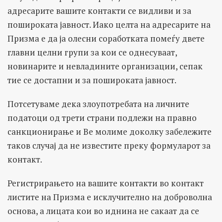
адресарите вашите контакти се видливи и за
пошироката јавност. Иако целта на адресарите на
Призма е да ја олесни соработката помеѓу двете
главни целни групи за кои се однесуваат,
новинарите и невладините организации, сепак
тие се достапни и за пошироката јавност.
Потсетуваме дека злоупотребата на личните
податоци од трети страни подлежи на правно
санкционирање и Ве молиме доколку забележите
таков случај да не известите преку формуларот за
контакт.
Регистрирањето на вашите контакти во контакт
листите на Призма е исклучително на доброволна
основа, а лицата кои во иднина не сакаат да се