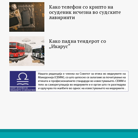
Како телефон со крипто на
осуденик исчезна во судските
лавиринти
Како падна тендерот со
„Икарус“