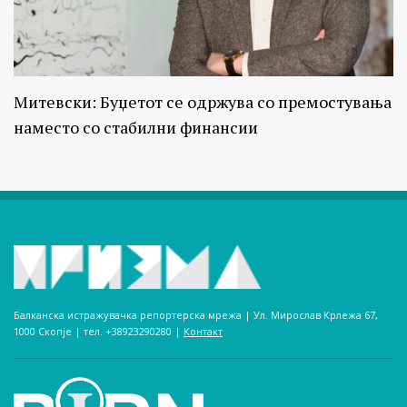
Митевски: Буџетот се одржува со премостувања
наместо со стабилни финансии
Балканска истражувачка репортерска мрежа | Ул. Мирослав Крлежа 67,
1000 Скопје | тел. +38923290280­ |
Контакт