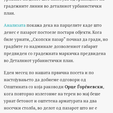
градежните линии во деталниот урбанистички
план.
Анализата
покажа дека на парцелите каде што
денес е пазарот постоеле постари објекти. Кога
биле урнати, „Скопски пазар“ почнал да гради, но
градбите го надминале дозволениот габарит
предвиден со градежната маркичка предвидена
во Деталниот урбанистички план.
Еден месец по нашата првична посета и по
настојувањето да добиеме одговори од
Општината со која раководи
Орце Ѓорѓиевски
,
кога повторно излеговме на терен во мај беше
урнат бетонот и оштетена арматурата на два
носечки столба, во делот од пазарот што не е