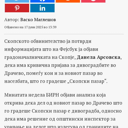
Автор:
Васко Маглешов
Објавено на 17 јуни 2025 во 13:39
Скопското обвинителство ја потврди
информацијата што на Фејсбук ја објави
градоначалничката на Скопје,
Данела Арсовска
,
дека има кривична пријава за дивоградбите во
Драчево, помеѓу кои и за новиот пазар во
населбата, што го градеше „Скопски пазар“.
Минатата недела БИРН објави анализа која
открива дека дел од новиот пазар во Драчево што
го градеше Скопски пазар е дивоградба, односно
дека има решение од општински инспектор за
уривање на делот што излегува од границите на