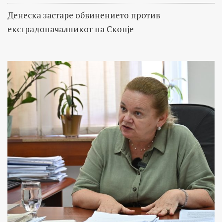
Денеска застаре обвинението против
ексградоначалникот на Скопје