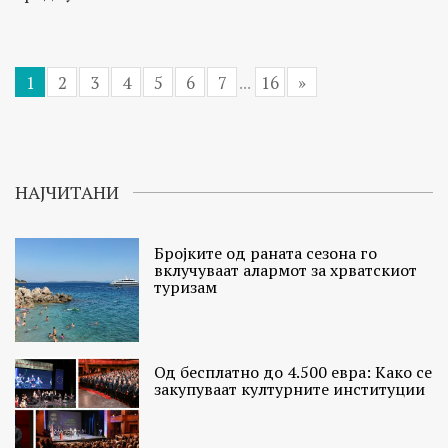
1
2
3
4
5
6
7
...
16
»
НАЈЧИТАНИ
Бројките од раната сезона го
вклучуваат алармот за хрватскиот
туризам
Од бесплатно до 4.500 евра: Како се
закупуваат културните институции