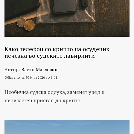
Како телефон со крипто на осуденик
исчезна во судските лавиринти
Автор:
Васко Маглешов
Објавено на 30 јуни 2026 во 9:01
Необична судска одлука, заменет уред и
неовластен пристап до крипто