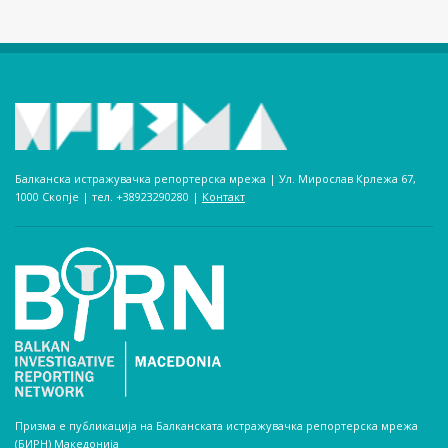
Балканска истражувачка репортерска мрежа | Ул. Мирослав Крлежа 67,
1000 Скопје | тел. +38923290280­ |
Контакт
Призма е публикација на Балканската истражувачка репортерска мрежа
(БИРН) Македонија