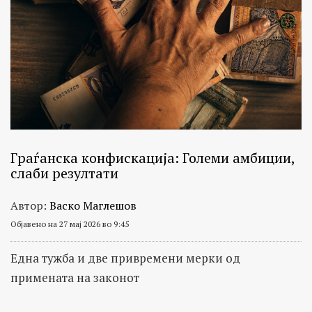
Граѓанска конфискација: Големи амбиции,
слаби резултати
Автор:
Васко Маглешов
Објавено на 27 мај 2026 во 9:45
Една тужба и две привремени мерки од
примената на законот