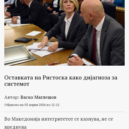
Остaвката на Ристоска како дијагноза за
системот
Автор:
Васко Маглешов
Објавено на 03 април 2026 во 12:12
Во Македонија интегритетот се казнува, не се
вреднува