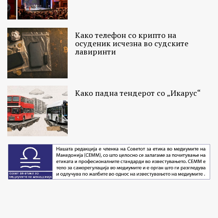
Како телефон со крипто на
осуденик исчезна во судските
лавиринти
Како падна тендерот со „Икарус“