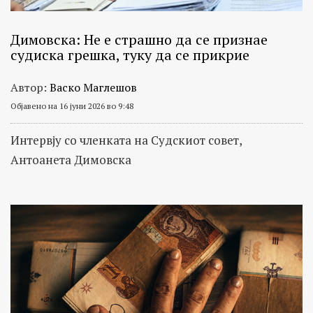
Димовска: Не е страшно да се признае
судиска грешка, туку да се прикрие
Автор:
Васко Маглешов
Објавено на 16 јуни 2026 во 9:48
Интервју со членката на Судскиот совет,
Антоанета Димовска