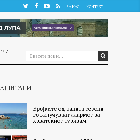
Twitter
Facebook
YouTube
RSS
ЗА НАС
КОНТАКТ
ЕМИ
АЈЧИТАНИ
Бројките од раната сезона
го вклучуваат алармот за
хрватскиот туризам