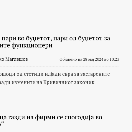
пари во буџетот, пари од буџетот за
ите функционери
ко Маглешов
Објавено на 28 мај 2024 во 10:23
ошоци од стотици илјади евра за застарените
ради измените на Кривичниот законик
ца газди на фирми се спогодија во
р“