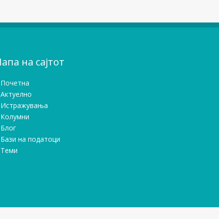
апа на сајтот
Почетна
Актуелно
Истражувањa
Колумни
Блог
Бази на податоци
Теми