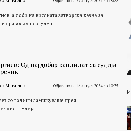
ко Маглешов
Објавено на 27 август 2024 во 15:33
иев ја доби највисоката затворска казна за
о е правосилно осуден
оргиев: Од најдобар кандидат за судија
ореник
ко Маглешов
Објавено на 16 август 2024 во 10:35
вет со години замижуваше пред
ичниот судија