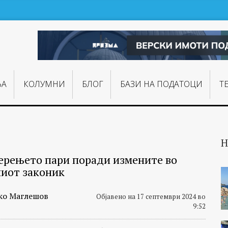
ЊA
КОЛУМНИ
БЛОГ
БАЗИ НА ПОДАТОЦИ
Т
Н
перењето пари поради измените во
иот законик
ко Маглешов
Објавено на 17 септември 2024 во
9:52