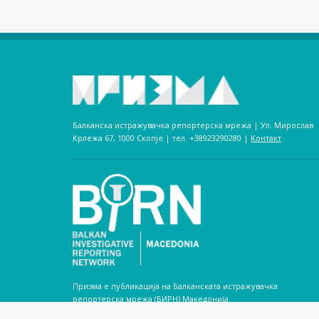
Балканска истражувачка репортерска мрежа | Ул. Мирослав
Крлежа 67, 1000 Скопје | тел. +38923290280­ |
Контакт
Призма е публикација на Балканската истражувачка
репортерска мрежа (БИРН) Македонија