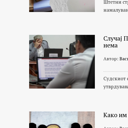
Штетни ст
намалувањ
Случај 
нема
Автор:
Вас
Судскиот 
утврдувањ
Како им 