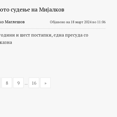
ото судење на Мијалков
ко Маглешов
Објавено на 18 март 2024 во 11:06
години и шест постапки, една пресуда со
 казна
8
9
...
16
»