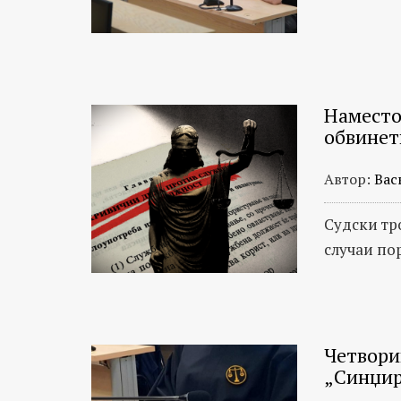
Наместо 
обвинет
Автор:
Вас
Судски тр
случаи по
Четвори
„Синџи