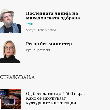
Последната линија на
македонската одбрана
ТУНЕЛ
Ѕвездан Георгиевски
Ресор без министер
Ирена Цветковиќ
ИСТРАЖУВАЊА
Од бесплатно до 4.500 евра:
Како се закупуваат
културните институции