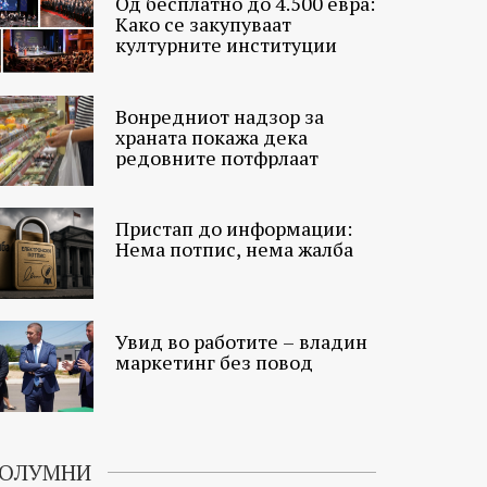
Од бесплатно до 4.500 евра:
Како се закупуваат
културните институции
Вонредниот надзор за
храната покажа дека
редовните потфрлаат
Пристап до информации:
Нема потпис, нема жалба
Увид во работите – владин
маркетинг без повод
ОЛУМНИ