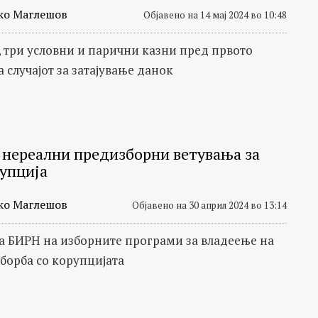
ко Маглешов
Објавено на 14 мај 2024 во 10:48
, три условни и парични казни пред првото
 случајот за затајување данок
и нереални предизборни ветувања за
упција
ко Маглешов
Објавено на 30 април 2024 во 13:14
а БИРН на изборните програми за владеење на
 борба со корупцијата