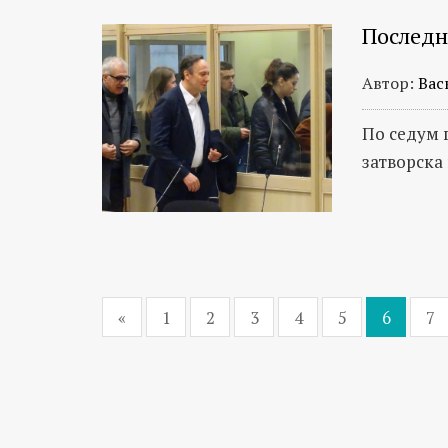
Последн
Автор:
Вас
По седум 
затворска
«
1
2
3
4
5
6
7