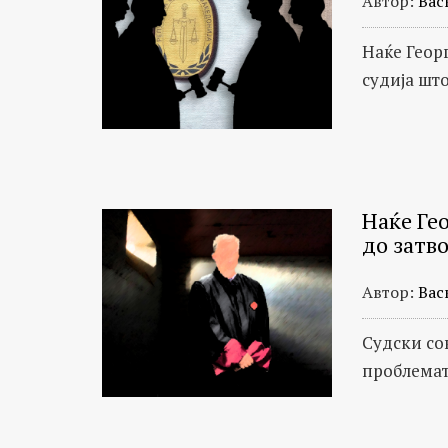
Автор:
Вас
Наќе Георг
судија шт
Наќе Ге
до затв
Автор:
Вас
Судски со
проблемат