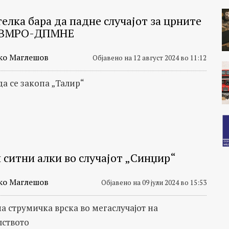
елка бара да падне случајот за црните
о ВМРО-ДПМНЕ
ко Маглешов
Објавено на 12 август 2024 во 11:12
да се закопа „Талир“
 ситни алки во случајот „Синџир“
ко Маглешов
Објавено на 09 јули 2024 во 15:53
а струмичка врска во мегаслучајот на
ството