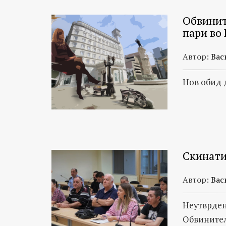
Обвинит
пари в
Автор:
Вас
Нов обид 
Скинати
Автор:
Вас
Неутврден
Обвинител