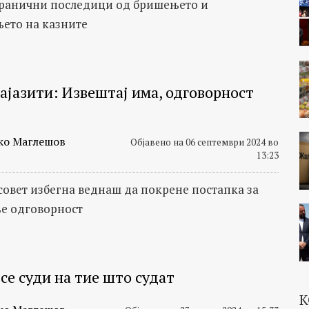
ранични последици од бришењето и
ето на казните
Пајазити: Извештај има, одговорност
ко Маглешов
Објавено на 06 септември 2024 во
13:23
совет избегна веднаш да покрене постапка за
е одговорност
се суди на тие што судат
К