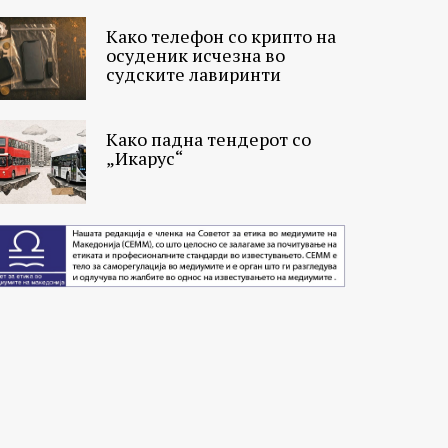
Како телефон со крипто на
осуденик исчезна во
судските лавиринти
Како падна тендерот со
„Икарус“