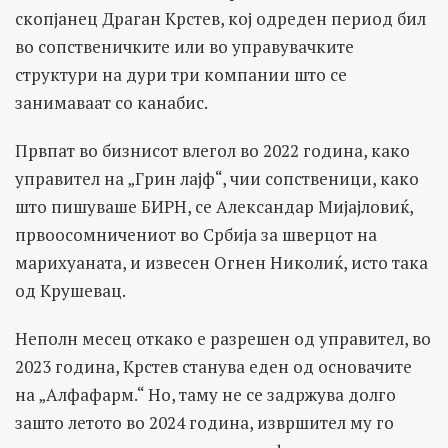
скопјанец Драган Крстев, кој одреден период бил
во сопственичките или во управувачките
структури на дури три компании што се
занимаваат со канабис.
Првпат во бизнисот влегол во 2022 година, како
управител на „Грин лајф“, чии сопственици, како
што пишуваше БИРН, се Александар Мијајловиќ,
првоосомничениот во Србија за шверцот на
марихуаната, и извесен Огнен Николиќ, исто така
од Крушевац.
Неполн месец откако е разрешен од управител, во
2023 година, Крстев станува еден од основачите
на „Алфафарм.“ Но, таму не се задржува долго
зашто летото во 2024 година, извршител му го