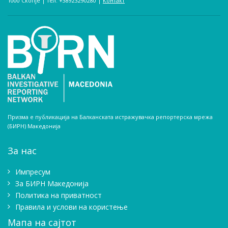
1000 Скопје | тел. +38923290280­ |
Контакт
Призма е публикација на Балканската истражувачка репортерска мрежа
(БИРН) Македонија
За нас
Импресум
Зa БИРН Македонија
Политика на приватност
Правила и услови на користење
Мапа на сајтот