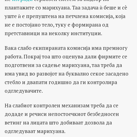
плантажите со марихуана. Таа задача ѝ беше и сè
уште ѝ е препуштена на петчлена комисија, која
не е постојано тело, туку е формирана од
претставници на неколку институции.
Вака слабо екипираната комисија има премногу
работа. Покрај тоа што оценува дали фирмите се
подготвени за садење марихуана, таа треба да
има увид во развојот на буквално секое засадено
стебло и двапати годишно да ги контролира
одгледувачите.
На слабиот контролен механизам треба да се
додаде и речиси непостоечкиот безбедносен
ветинг на лицата што добиваат дозвола да
одгледуваат марихуана.