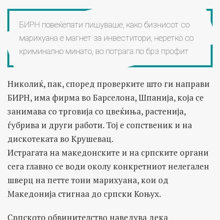
БИРН повеќепати пишуваше, како бизнисот со
марихуана е магнет за инвеститори, неретко со
криминално минато, во потрага по брз профит
Николиќ, пак, според проверките што ги направи
БИРН, има фирма во Барселона, Шпанија, која се
занимава со трговија со цвеќиња, растенија,
ѓубрива и други работи. Тој е сопственик и на
дискотеката во Крушевац.
Истрагата на македонските и на српските органи
сега главно се води околу конкретниот нелегален
шверц на петте тони марихуана, кои од
Македонија стигнаа до српски Коњух.
Српското обвинителство наведува дека