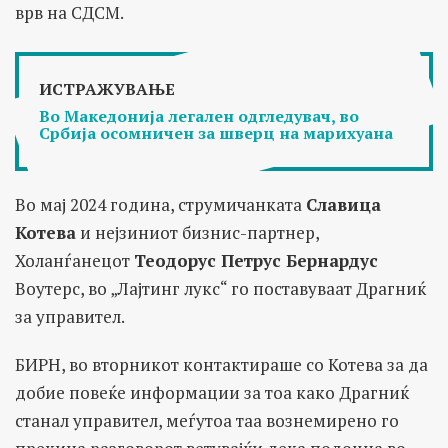
врв на СДСМ.
ИСТРАЖУВАЊЕ
Во Македонија легален одгледувач, во
Србија осомничен за шверц на марихуана
Во мај 2024 година, струмичанката
Славица
Котева
и нејзиниот бизнис-партнер,
Холанѓанецот
Теодорус Петрус Бернардус
Воутерс, во „Лајтинг лукс“ го поставуваат Драгниќ
за управител.
БИРН, во вторникот контактираше со Котева за да
добие повеќе информации за тоа како Драгниќ
станал управител, меѓутоа таа вознемирено го