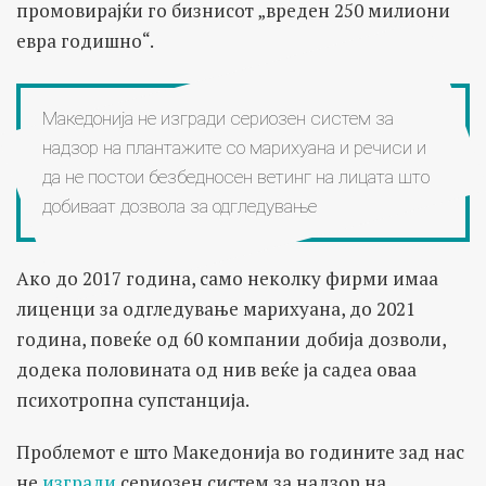
промовирајќи го бизнисот „вреден 250 милиони
евра годишно“.
Македонија не изгради сериозен систем за
надзор на плантажите со марихуана и речиси и
да не постои безбедносен ветинг на лицата што
добиваат дозвола за одгледување
Ако до 2017 година, само неколку фирми имаа
лиценци за одгледување марихуана, до 2021
година, повеќе од 60 компании добија дозволи,
додека половината од нив веќе ја садеа оваа
психотропна супстанција.
Проблемот е што Македонија во годините зад нас
не
изгради
сериозен систем за надзор на