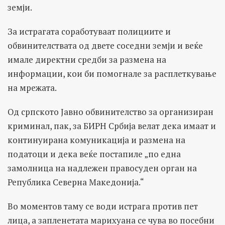
земји.
За истрагата соработуваат полициите и
обвинителствата од двете соседни земји и веќе
имале директни средби за размена на
информации, кои би помогнале за расплеткување
на мрежата.
Од српското Јавно обвинителство за организиран
криминал, пак, за БИРН Србија велат дека имаат и
континуирана комуникација и размена на
податоци и дека веќе постапиле „по една
замолница на надлежен правосуден орган на
Република Северна Македонија.“
Во моментов таму се води истрага против пет
лица, а запленетата марихуана се чува во посебни