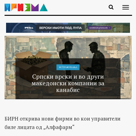
ИСТРАЖУВАЊA
Српски врски и во други
македонски компании за
канабис
БИРН открива нови фирми во кои управители
биле лицата од „Алфафарм“