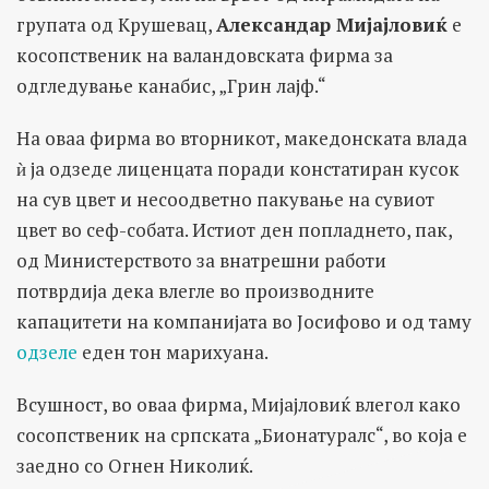
групата од Крушевац,
Александар Мијајловиќ
е
косопственик на валандовската фирма за
одгледување канабис, „Грин лајф.“
На оваа фирма во вторникот, македонската влада
ѝ ја одзеде лиценцата поради констатиран кусок
на сув цвет и несоодветно пакување на сувиот
цвет во сеф-собата. Истиот ден попладнето, пак,
од Министерството за внатрешни работи
потврдија дека влегле во производните
капацитети на компанијата во Јосифово и од таму
одзеле
еден тон марихуана.
Всушност, во оваа фирма, Мијајловиќ влегол како
сосопственик на српската „Бионатуралс“, во која е
заедно со Огнен Николиќ.