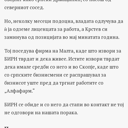
северниот сосед.
Но, неколку месеци подоцна, владата одлучува да
ѝ ја одземе лиценцата за работа, а Крстев си
заминува од позицијата во мај минатата година.
Тој поседува фирма на Малта, каде што извори за
БИРН тврдат и дека живее. Истите извори тврдат
дека имале средби со него и во Скопје, каде што
со српските бизнисмени се распрашувал за
бизнисот уште пред да тргнат работите со
„Алфафарм.“
БИРН се обиде и со него да стапи во контакт не тој
не одговори на нашата порака.