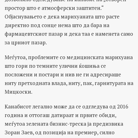
простор што е атмосферски заштитен.“
Објаснувањето e дека марихуаната што расте
директно под сонце нема што да бара на
фармацевтскиот пазар и дека таа е наменета само
за црниот пазар.
Меѓутоа, проблемите со медицинската марихуана
што гори по темните улични ќошиња се
посложени и постари и нив не ги адресираше
ниту претходната влада, ниту, пак, гарнитурата на
Мицкоски.
Канабисот легално може да се одгледува од 2016
година и оттогаш датираат и првите обиди,
меѓутоа зелената бизнис-треска ја предизвика
Зоран Заев, од позиција на премиер, силно