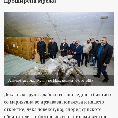
Проширена мрежа
Запленетата марихуана во Македонија | Фото: МВР
Дека оваа група длабоко го запоседнала бизнисот
со марихуана во државава покажува и нашето
откритие, дека човекот, кој, според српското
обвинителство, бил на врвот од пирамидата на