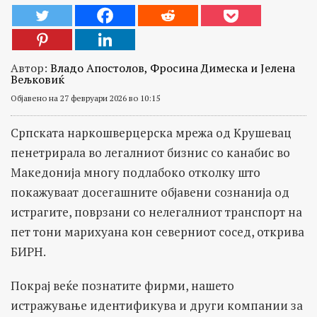
Автор:
Владо Апостолов, Фросина Димеска и Јелена
Вељковиќ
Објавено на 27 февруари 2026 во 10:15
Српската наркошверцерска мрежа од Крушевац
пенетрирала во легалниот бизнис со канабис во
Македонија многу подлабоко отколку што
покажуваат досегашните објавени сознанија од
истрагите, поврзани со нелегалниот транспорт на
пет тони марихуана кон северниот сосед, открива
БИРН.
Покрај веќе познатите фирми, нашето
истражување идентификува и други компании за