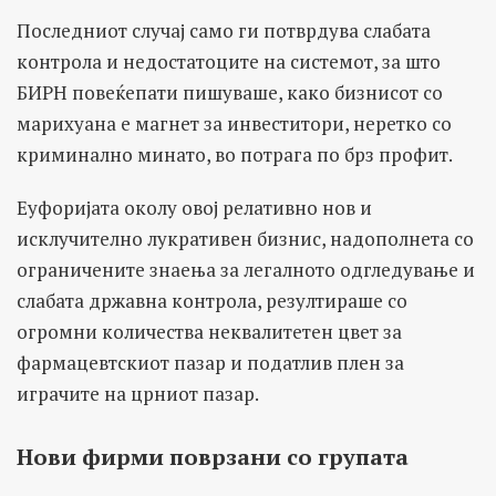
Последниот случај само ги потврдува слабата
контрола и недостатоците на системот, за што
БИРН повеќепати пишуваше, како бизнисот со
марихуана е магнет за инвеститори, неретко со
криминално минато, во потрага по брз профит.
Еуфоријата околу овој релативно нов и
исклучително лукративен бизнис, надополнета со
ограничените знаења за легалното одгледување и
слабата државна контрола, резултираше со
огромни количества неквалитетен цвет за
фармацевтскиот пазар и податлив плен за
играчите на црниот пазар.
Нови фирми поврзани со групата