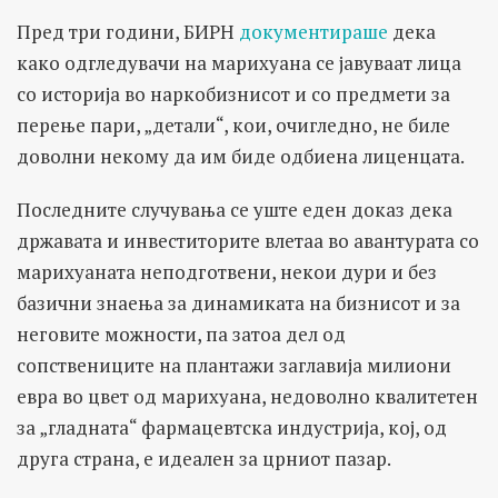
Пред три години, БИРН
документираше
дека
како одгледувачи на марихуана се јавуваат лица
со историја во наркобизнисот и со предмети за
перење пари, „детали“, кои, очигледно, не биле
доволни некому да им биде одбиена лиценцата.
Последните случувања се уште еден доказ дека
државата и инвеститорите влетаа во авантурата со
марихуаната неподготвени, некои дури и без
базични знаења за динамиката на бизнисот и за
неговите можности, па затоа дел од
сопствениците на плантажи заглавија милиони
евра во цвет од марихуана, недоволно квалитетен
за „гладната“ фармацевтска индустрија, кој, од
друга страна, е идеален за црниот пазар.