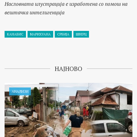
Насловната илустрација е изработена со помош на
вештачка интелигенција
КАНАБИС
МАРИХУАНА
СРБИЈА
ШВЕРЦ
НАЈНОВО
АНАЛИЗИ