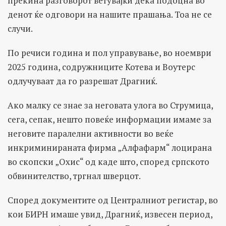
прекина разговорот ветувајќи дека подоцна во
денот ќе одговори на нашите прашања. Тоа не се
случи.
По речиси година и пол управување, во ноември
2025 година, содружниците Котева и Воутерс
одлучуваат да го разрешат Драгниќ.
Ако малку се знае за неговата улога во Струмица,
сега, сепак, нешто повеќе информации имаме за
неговите паралелни активности во веќе
инкриминираната фирма „Алфафарм“ лоцирана
во скопски „Охис“ од каде што, според српското
обвинителство, тргнал шверцот.
Според документите од Централниот регистар, во
кои БИРН имаше увид, Драгниќ, извесен период,