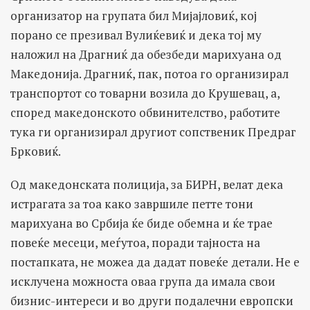
организатор на групата бил Мијајловиќ, кој
порано се презивал Вулиќевиќ и дека тој му
наложил на Драгниќ да обезбеди марихуана од
Македонија. Драгниќ, пак, потоа го организирал
транспортот со товарни возила до Крушевац, а,
според македонското обвинителство, работите
тука ги организирал другиот сопственик Предраг
Брковиќ.
Од македонската полиција, за БИРН, велат дека
истрагата за тоа како завршиле петте тони
марихуана во Србија ќе биде обемна и ќе трае
повеќе месеци, меѓутоа, поради тајноста на
постапката, не можеа да дадат повеќе детали. Не е
исклучена можноста оваа група да имала свои
бизнис-интереси и во други подалечни европски