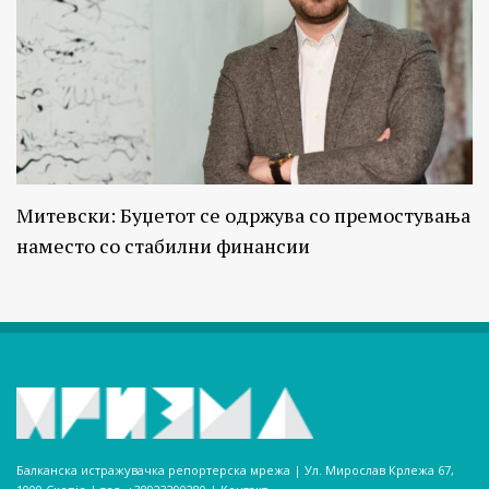
Митевски: Буџетот се одржува со премостувања
наместо со стабилни финансии
Балканска истражувачка репортерска мрежа | Ул. Мирослав Крлежа 67,