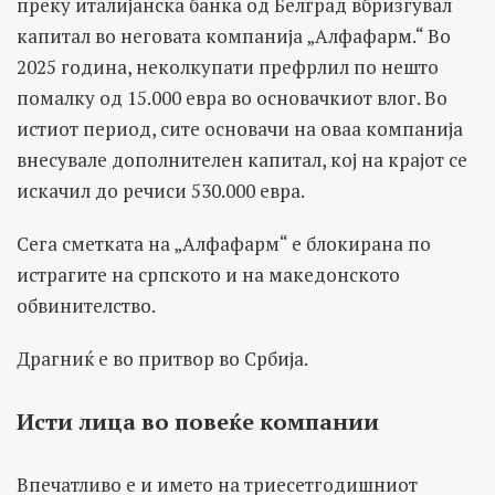
преку италијанска банка од Белград вбризгувал
капитал во неговата компанија „Алфафарм.“ Во
2025 година, неколкупати префрлил по нешто
помалку од 15.000 евра во основачкиот влог. Во
истиот период, сите основачи на оваа компанија
внесувале дополнителен капитал, кој на крајот се
искачил до речиси 530.000 евра.
Сега сметката на „Алфафарм“ е блокирана по
истрагите на српското и на македонското
обвинителство.
Драгниќ е во притвор во Србија.
Исти лица во повеќе компании
Впечатливо е и името на триесетгодишниот