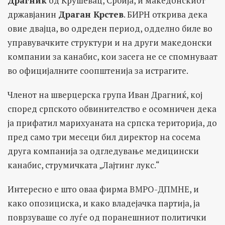
Драгниќ
од Крушевац, Србија, и македонскиот
државјанин
Драган Крстев
. БИРН открива дека
овие двајца, во одреден период, одделно биле во
управувачките структури и на други македонски
компании за канабис, кои засега не се спомнуваат
во официјалните соопштенија за истрагите.
Членот на шверцерска група Иван Драгниќ, кој
според српското обвинителство е осомничен дека
ја прифатил марихуаната на српска територија, до
пред само три месеци бил директор на сосема
друга компанија за одгледување медицински
канабис, струмичката „Лајтинг лукс.“
Интересно е што оваа фирма ВМРО-ДПМНЕ, и
како опозициска, и како владејачка партија, ја
поврзуваше со луѓе од поранешниот политички