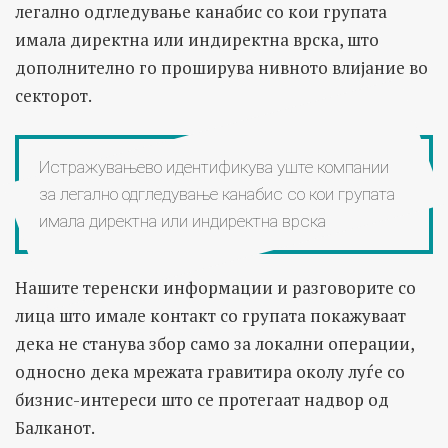
легално одгледување канабис со кои групата
имала директна или индиректна врска, што
дополнително го проширува нивното влијание во
секторот.
Истражувањево идентификува уште компании
за легално одгледување канабис со кои групата
имала директна или индиректна врска
Нашите теренски информации и разговорите со
лица што имале контакт со групата покажуваат
дека не станува збор само за локални операции,
односно дека мрежата гравитира околу луѓе со
бизнис-интереси што се протегаат надвор од
Балканот.