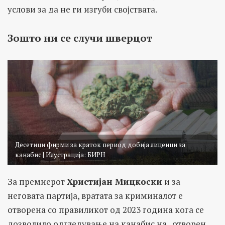
услови за да не ги изгуби својствата.
Зошто ни се случи шверцот
Десетици фирми за краток период добија лиценци за
канабис | Илустрација: БИРН
За премиерот
Христијан Мицкоски
и за
неговата партија, вратата за криминалот е
отворена со правиликот од 2023 година кога се
дозволило одгледување на канабис на „отворен