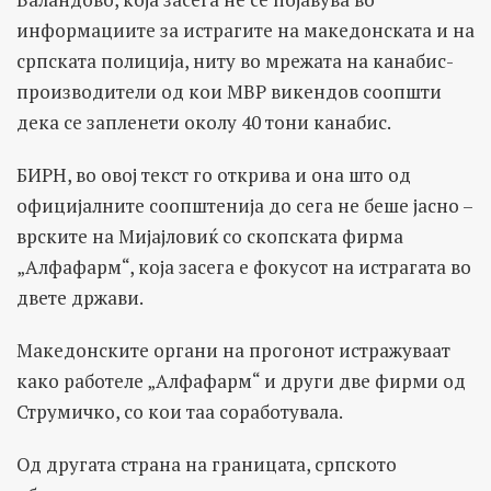
информациите за истрагите на македонската и на
српската полиција, ниту во мрежата на канабис-
производители од кои МВР викендов соопшти
дека се запленети околу 40 тони канабис.
БИРН, во овој текст го открива и она што од
официјалните соопштенија до сега не беше јасно –
врските на Мијајловиќ со скопската фирма
„Алфафарм“, која засега е фокусот на истрагата во
двете држави.
Македонските органи на прогонот истражуваат
како работеле „Алфафарм“ и други две фирми од
Струмичко, со кои таа соработувала.
Од другата страна на границата, српското