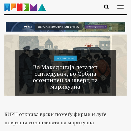
ИСТРАЖУВАЊA
Во Македонија легален
одгледувач, во Србија
осомничен за шверц на
марихуана
БИРН открива врски помеѓу фирми и луѓе
поврзани со заплената на марихуана