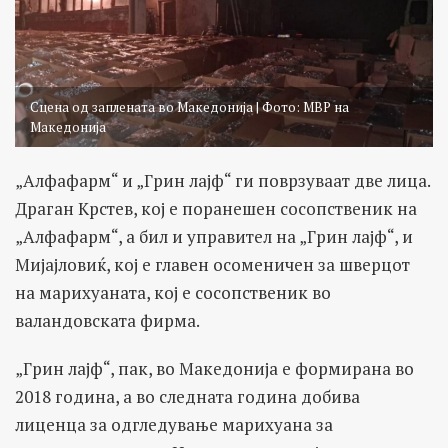
Сцена од заплената во Македонија | Фото: МВР на
Македонија
„Алфафарм“ и „Грин лајф“ ги поврзуваат две лица.
Драган Крстев, кој е поранешен сосопственик на
„Алфафарм“, а бил и управител на „Грин лајф“, и
Мијајловиќ, кој е главен осоменичен за шверцот
на марихуаната, кој е сосопственик во
валандовската фирма.
„Грин лајф“, пак, во Македонија е формирана во
2018 година, а во следната година добива
лиценца за одгледување марихуана за