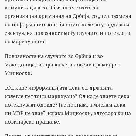
комуникација со Обвинителството за
организиран криминал на Србија, со „цел размена
на информации, кои би помогнале во утврдување
евентуална поврзаност меѓу случаите и потеклото
на марихуаната“.
Поврзаноста на случаите во Србија и во
Македонија, во прашање ја доведе премиерот
Мицкоски.
„Од каде информацијата дека од државата
излегле пет тони марихуана? Од каде знаете дека
потекнуваат одовде? Јас не знам, а мислам дека
ни МВР не знае“, изјави Мицкоски, одговарајќи на
новинарско прашање.