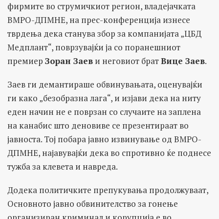
фирмите во струмичкиот регион, владејачката
ВМРО-ДПМНЕ, на прес-конференција изнесе
тврдења дека станува збор за компанијата „ЦБД
Медплант“, поврзувајќи ја со поранешниот
премиер
Зоран Заев
и неговиот брат
Вице Заев
.
Заев ги демантираше обвинувањата, оценувајќи
ги како „безобразна лага“, и изјави дека на ниту
еден начин не е поврзан со случаите на заплена
на канабис што деновиве се презентираат во
јавноста. Тој побара јавно извинување од ВМРО-
ДПМНЕ, најавувајќи дека во спротивно ќе поднесе
тужба за клевета и навреда.
Додека политичките препукувања продолжуваат,
Основното јавно обвинителство за гонење
организиран криминал и корупција е во