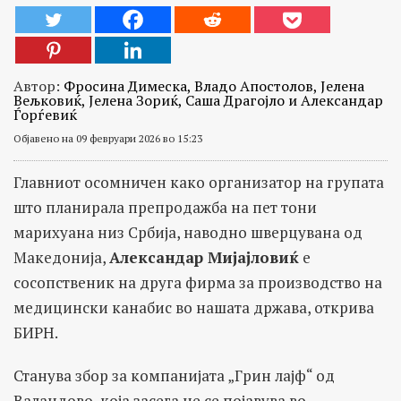
Автор:
Фросина Димеска, Владо Апостолов, Јелена
Вељковиќ, Јелена Зориќ, Саша Драгојло и Александар
Ѓорѓевиќ
Објавено на 09 февруари 2026 во 15:23
Главниот осомничен како организатор на групата
што планирала препродажба на пет тони
марихуана низ Србија, наводно шверцувана од
Македонија,
Александар Мијајловиќ
е
сосопственик на друга фирма за производство на
медицински канабис во нашата држава, открива
БИРН.
Станува збор за компанијата „Грин лајф“ од
Валандово, која засега не се појавува во