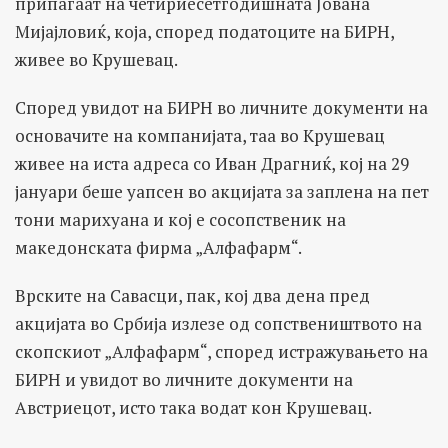
припаѓаат на четириесетгодишната Јована
Мијајловиќ, која, според податоците на БИРН,
живее во Крушевац.
Според увидот на БИРН во личните документи на
основачите на компанијата, таа во Крушевац
живее на иста адреса со Иван Драгниќ, кој на 29
јануари беше уапсен во акцијата за заплена на пет
тони марихуана и кој е сосопственик на
македонската фирма „Алфафарм“.
Врските на Савасци, пак, кој два дена пред
акцијата во Србија излезе од сопствеништвото на
скопскиот „Алфафарм“, според истражувањето на
БИРН и увидот во личните документи на
Австриецот, исто така водат кон Крушевац.