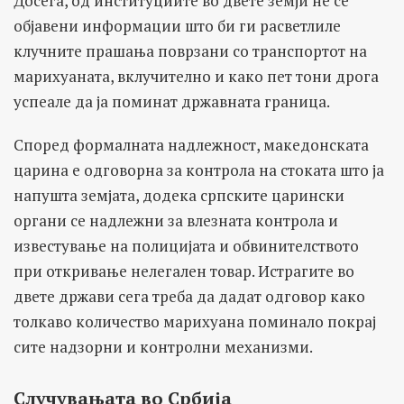
Досега, од институциите во двете земји не се
објавени информации што би ги расветлиле
клучните прашања поврзани со транспортот на
марихуаната, вклучително и како пет тони дрога
успеале да ја поминат државната граница.
Според формалната надлежност, македонската
царина е одговорна за контрола на стоката што ја
напушта земјата, додека српските царински
органи се надлежни за влезната контрола и
известување на полицијата и обвинителството
при откривање нелегален товар. Истрагите во
двете држави сега треба да дадат одговор како
толкаво количество марихуана поминало покрај
сите надзорни и контролни механизми.
Случувањата во Србија