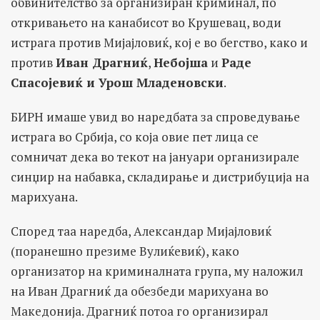
обвинителство за организиран криминал, по
откривањето на канабисот во Крушевац, води
истрага против Мијајловиќ, кој е во бегство, како и
против
Иван Драгниќ
,
Небојша
и
Раде
Спасојевиќ и Урош Младеновски
.
БИРН имаше увид во наредбата за спроведување
истрага во Србија, со која овие пет лица се
сомничат дека во текот на јануари организирале
синџир на набавка, складирање и дистрибуција на
марихуана.
Според таа наредба, Александар Мијајловиќ
(поранешно презиме Вулиќевиќ), како
организатор на криминалната група, му наложил
на Иван Драгниќ да обезбеди марихуана во
Македонија. Драгниќ потоа го организирал