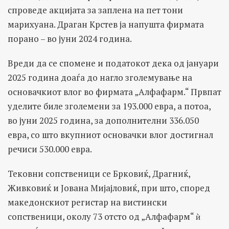
спроведе акцијата за заплена на пет тони
марихуана. Драган Крстев ја напушта фирмата
порано – во јуни 2024 година.
Вреди да се спомене и податокот дека од јануари
2025 година доаѓа до нагло зголемување на
основачкиот влог во фирмата „Алфафарм.“ Првпат
уделите биле зголемени за 193.000 евра, а потоа,
во јуни 2025 година, за дополнителни 336.050
евра, со што вкупниот основачки влог достигнал
речиси 530.000 евра.
Тековни сопственици се Брковиќ, Драгниќ,
Живковиќ и Јована Мијајловиќ, при што, според
македонскиот регистар на вистински
сопственици, околу 73 отсто од „Алфафарм“ ѝ