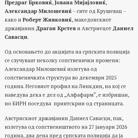
Предраг Брковиќ
,
Јована Мијајловиќ
,
Александар Милошевиќ
– сите од Крушевац –
како и
Роберт Живковиќ
, македонскиот
државјанин
Драган Крстев
и Австриецот
Даниел
Савасци
.
Од основањето до акцијата на српската полиција
се случуваат неколку сопственички промени:
Александар Милошевиќ излегува од
сопственичката структура во декември 2025
година. Неговиот профил на Линкдин, на кој се
наведува дека е дел од „Алфафарм“, е избришан,
но БИРН поседува принтскрин од страницата.
Австрискиот државјанин Даниел Савасци, пак,
излегува од сопствеништвото на 27 јануари 2026
година, два дена пред српската полиција да ја