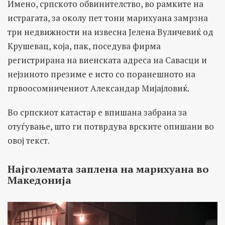
Имено, српското обвинителство, во рамките на
истрагата, за околу пет тони марихуана замрзна
три недвижности на извесна Јелена Вуличевиќ од
Крушевац, која, пак, поседува фирма
регистрирана на виенската адреса на Савасци и
нејзиното презиме е исто со поранешното на
првоосомничениот Александар Мијајловиќ.
Во српскиот катастар е впишана забрана за
отуѓување, што ги потврдува врските опишани во
овој текст.
Најголемата заплена на марихуана во
Македонија