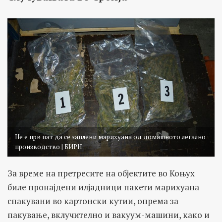
Не е прв пат да се заплени марихуана од домашното легално
производство | БИРН
За време на претресите на објектите во Коњух
биле пронајдени илјадници пакети марихуана
спакувани во картонски кутии, опрема за
пакување, вклучително и вакуум-машини, како и