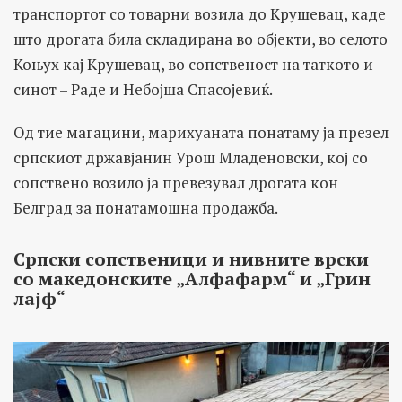
транспортот со товарни возила до Крушевац, каде
што дрогата била складирана во објекти, во селото
Коњух кај Крушевац, во сопственост на таткото и
синот – Раде и Небојша Спасојевиќ.
Од тие магацини, марихуаната понатаму ја презел
српскиот државјанин Урош Младеновски, кој со
сопствено возило ја превезувал дрогата кон
Белград за понатамошна продажба.
Српски сопственици и нивните врски
со македонските „Алфафарм“ и „Грин
лајф“