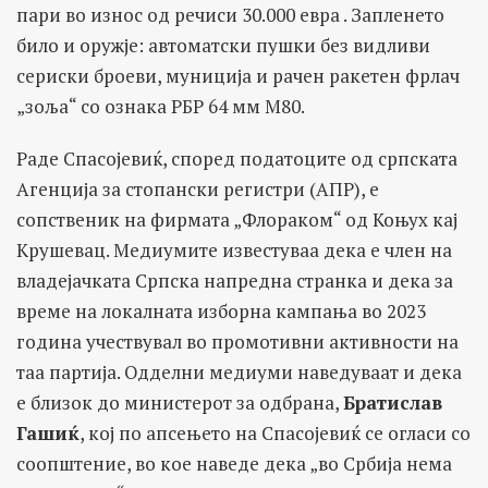
пари во износ од речиси 30.000 евра . Запленето
било и оружје: автоматски пушки без видливи
сериски броеви, муниција и рачен ракетен фрлач
„зоља“ со ознака РБР 64 мм М80.
Раде Спасојевиќ, според податоците од српската
Агенција за стопански регистри (АПР), е
сопственик на фирмата „Флораком“ од Коњух кај
Крушевац. Медиумите известуваа дека е член на
владејачката Српска напредна странка и дека за
време на локалната изборна кампања во 2023
година учествувал во промотивни активности на
таа партија. Одделни медиуми наведуваат и дека
е близок до министерот за одбрана,
Братислав
Гашиќ
, кој по апсењето на Спасојевиќ се огласи со
соопштение, во кое наведе дека „во Србија нема