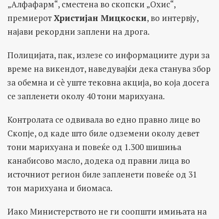
„Алфафарм“, сместена во скопски „Охис“,
премиерот
Христијан Мицкоски
, во интервју,
најави рекордни заплени на дрога.
Полицијата, пак, излезе со информациите дури за
време на викендот, наведувајќи дека станува збор
за обемна и сè уште тековна акција, во која досега
се запленети околу 40 тони марихуанa.
Контролата се одвивала во едно правно лице во
Скопје, од каде што биле одземени околу девет
тони марихуана и повеќе од 1.300 шишиња
канабисово масло, додека од правни лица во
источниот регион биле запленети повеќе од 31
тон марихуана и биомаса.
Иако Министерството не ги соопшти имињата на