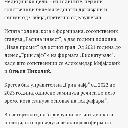
медицински цели. Низ годините, нејзини
сопственици биле македонски државјани и
фирми од Србија, претежно од Крушевац.
Истата година, кога е формирана, сосопственик
станува „Расина инвест“, а две години подоцна,
„Иван промет“ од истиот град. Од 2021 година до
денес „Грин лајф“ е на фирмата „Бионатуралс“,
каде што сопственици се Александар Мијајловиќ
и
Огњен Николиќ
.
Крстев бил управител на „Грин лајф“ од 2022 до
2023 година, односно заминува речиси во исто
време кога станува основач на „Алфафарм“.
Во четвртокот, на 5 февруари, истиот ден кога
полицијата спроведуваше акција во фирмата