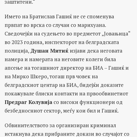
заштитени.“
Името на Братислав Гашиќ не се споменува
првпат во врска со случаи со марихуана.
Сведочејќи на судењето во предметот „Јовањица“
во 2023 година, инспекторот на белградската
полиција,
Душан Митиќ
изјави дека неговата
намера и намерата на неговите колеги била
апсење на тогашниот директор на БИА – Гашиќ и
на Мирко Шкеро, тогаш прв човек на
белградскиот центар на БИА, бидејќи доказите
покажувале блиски контакти на првообвинетиот
Предраг Колувија
со високи функционери од
безбедносниот сектор, меѓу кои бил и Гашиќ.
Обвинителството за организиран криминал
истакнува дека прибраните докази во случајот со