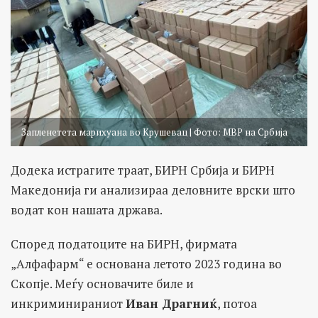
Запленетета марихуана во Крушевац | Фото: МВР на Србија
Додека истрагите траат, БИРН Србија и БИРН
Македонија ги анализираа деловните врски што
водат кон нашата држава.
Според податоците на БИРН, фирмата
„Алфафарм“ е основана летото 2023 година во
Скопје. Меѓу основачите биле и
инкриминираниот
Иван Драгниќ
, потоа