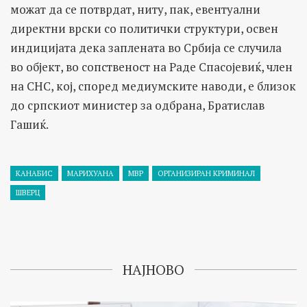
можат да се потврдат, ниту, пак, евентуални
директни врски со политички структури, освен
индицијата дека заплената во Србија се случила
во објект, во сопственост на Раде Спасојевиќ, член
на СНС, кој, според медиумските наводи, е близок
до српскиот министер за одбрана, Братислав
Гашиќ.
КАНАБИС
МАРИХУАНА
МВР
ОРГАНИЗИРАН КРИМИНАЛ
ШВЕРЦ
НАЈНОВО