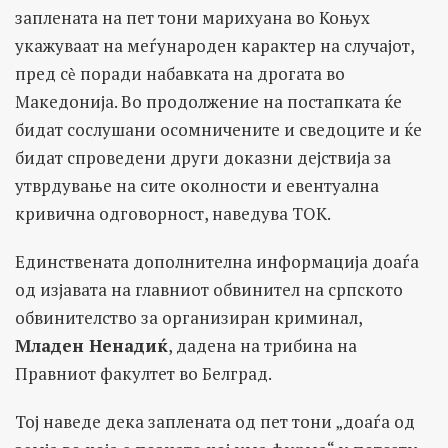
заплената на пет тони марихуана во Коњух
укажуваат на меѓународен карактер на случајот,
пред сѐ поради набавката на дрогата во
Македонија. Во продолжение на постапката ќе
бидат сослушани осомничените и сведоците и ќе
бидат спроведени други доказни дејствија за
утврдување на сите околности и евентуална
кривична одговорност, наведува ТОК.
Единствената дополнителна информација доаѓа
од изјавата на главниот обвинител на српското
обвинителство за организиран криминал,
Младен Ненадиќ
, дадена на трибина на
Правниот факултет во Белград.
Тој наведе дека заплената од пет тони „доаѓа од