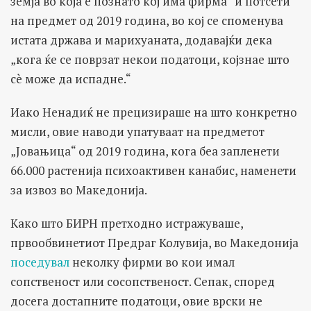
земја во која е познато кој има фирма“ и потсети
на предмет од 2019 година, во кој се споменува
истата држава и марихуаната, додавајќи дека
„кога ќе се поврзат некои податоци, којзнае што
сè може да испадне.“
Иако Ненадиќ не прецизираше на што конкретно
мисли, овие наводи упатуваат на предметот
„Јовањица“ од 2019 година, кога беа запленети
66.000 растенија психоактивен канабис, наменети
за извоз во Македонија.
Како што БИРН претходно истражуваше,
првообвинетиот Предраг Колувија, во Македонија
поседувал
неколку фирми во кои имал
сопственост или сосопственост. Сепак, според
досега достапните податоци, овие врски не