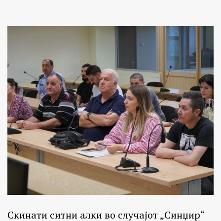
Скинати ситни алки во случајот „Синџир“