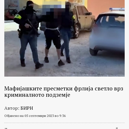
Мафијашките пресметки фрлија светло врз
криминалното подземје
Автор:
БИРН
Објавено на 05 септември 2023 во 9:36