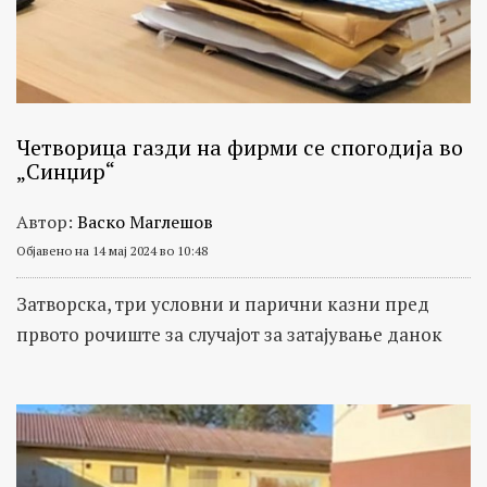
Четворица газди на фирми се спогодија во
„Синџир“
Автор:
Васко Маглешов
Објавено на 14 мај 2024 во 10:48
Затворска, три условни и парични казни пред
првото рочиште за случајот за затајување данок