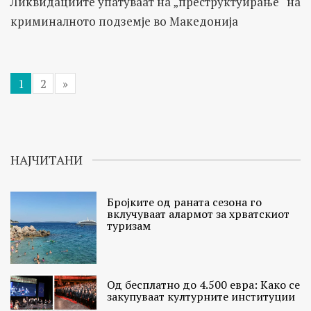
Ликвидациите упатуваат на „преструктуирање“ на
криминалното подземје во Македонија
1
2
»
НАЈЧИТАНИ
Бројките од раната сезона го
вклучуваат алармот за хрватскиот
туризам
Од бесплатно до 4.500 евра: Како се
закупуваат културните институции