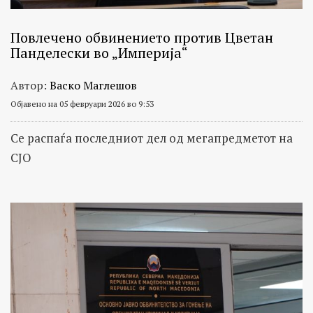
Повлечено обвинението против Цветан
Панделески во „Империја“
Автор:
Васко Маглешов
Објавено на 05 февруари 2026 во 9:53
Се распаѓа последниот дел од мегапредметот на
СЈО