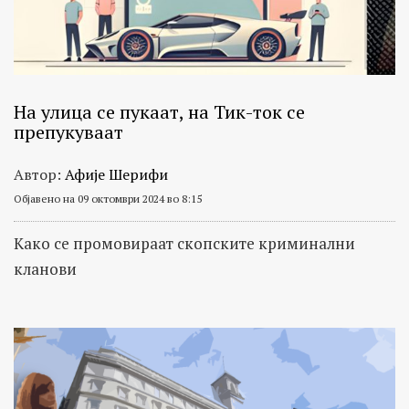
На улица се пукаат, на Тик-ток се
препукуваат
Автор:
Афије Шерифи
Објавено на 09 октомври 2024 во 8:15
Како се промовираат скопските криминални
кланови