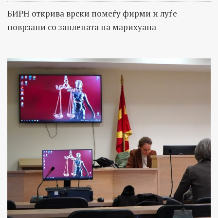
БИРН открива врски помеѓу фирми и луѓе
поврзани со заплената на марихуана