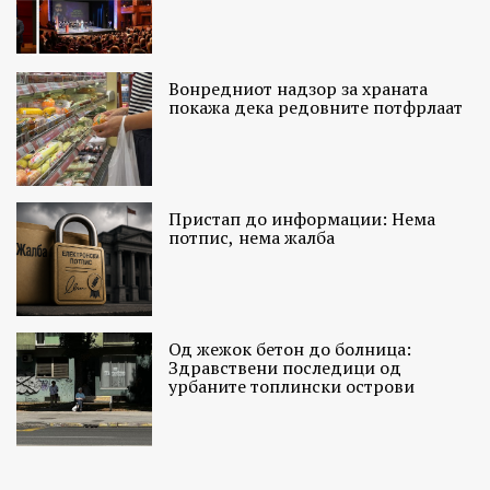
Вонредниот надзор за храната
покажа дека редовните потфрлаат
Пристап до информации: Нема
потпис, нема жалба
Од жежок бетон до болница:
Здравствени последици од
урбаните топлински острови