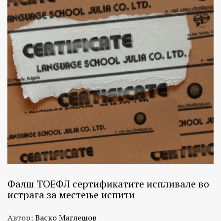
Фалш ТОЕФЛ сертификатите испливале во
истрага за местење испити
Автор:
Васко Маглешов