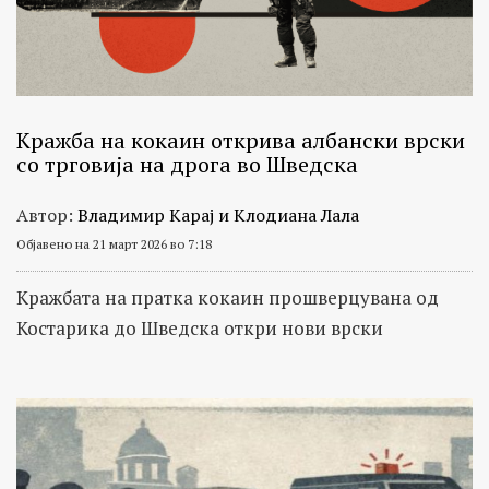
Кражба на кокаин открива албански врски
со трговија на дрога во Шведска
Автор:
Владимир Карај и Клодиана Лала
Објавено на 21 март 2026 во 7:18
Кражбата на пратка кокаин прошверцувана од
Костарика до Шведска откри нови врски