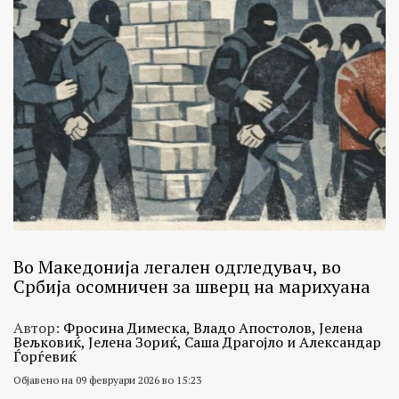
Во Македонија легален одгледувач, во
Србија осомничен за шверц на марихуана
Автор:
Фросина Димеска, Владо Апостолов, Јелена
Вељковиќ, Јелена Зориќ, Саша Драгојло и Александар
Ѓорѓевиќ
Објавено на 09 февруари 2026 во 15:23