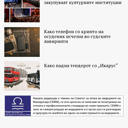
закупуваат културните институции
Како телефон со крипто на
осуденик исчезна во судските
лавиринти
Како падна тендерот со „Икарус“