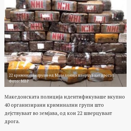
22 криминални групи од Македонија шверцуваат дрога |
Фото: МВР
Македонската полиција идентификуваше вкупно
40 организирани криминални групи што
дејствуваат во земјава, од кои 22 шверцуваат
дрога.