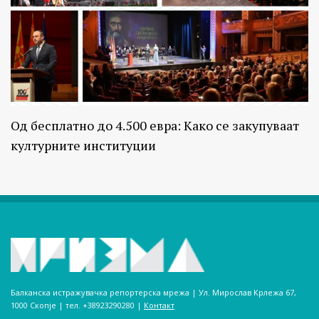
Од бесплатно до 4.500 евра: Како се закупуваат
културните институции
Балканска истражувачка репортерска мрежа | Ул. Мирослав Крлежа 67,
1000 Скопје | тел. +38923290280­ |
Контакт