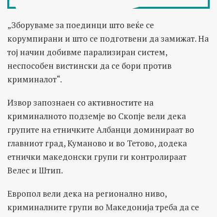
„Зборуваме за поединци што веќе се
корумпирани и што се подготвени да замижат. На
тој начин добивме парализиран систем,
неспособен вистински да се бори против
криминалот“.
Извор запознаен со активностите на
криминалното подземје во Скопје вели дека
групите на етничките Албанци доминираат во
главниот град, Куманово и во Тетово, додека
етнички македонски групи ги контролираат
Велес и Штип.
Европол вели дека на регионално ниво,
криминалните групи во Македонија треба да се