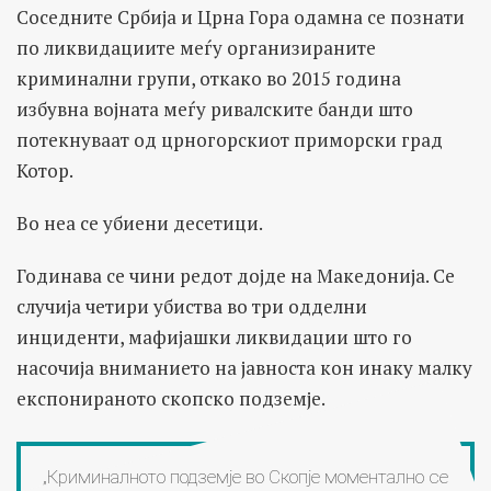
Соседните Србија и Црна Гора одамна се познати
по ликвидациите меѓу организираните
криминални групи, откако во 2015 година
избувна војната меѓу ривалските банди што
потекнуваат од црногорскиот приморски град
Котор.
Во неа се убиени десетици.
Годинава се чини редот дојде на Македонија. Се
случија четири убиства во три одделни
инциденти, мафијашки ликвидации што го
насочија вниманието на јавноста кон инаку малку
експонираното скопско подземје.
„Криминалното подземје во Скопје моментално се