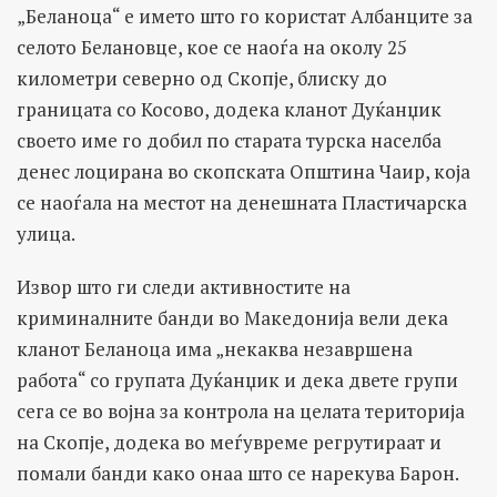
„Беланоца“ е името што го користат Албанците за
селото Белановце, кое се наоѓа на околу 25
километри северно од Скопје, блиску до
границата со Косово, додека кланот Дуќанџик
своето име го добил по старата турска населба
денес лоцирана во скопската Општина Чаир, која
се наоѓала на местот на денешната Пластичарска
улица.
Извор што ги следи активностите на
криминалните банди во Македонија вели дека
кланот Беланоца има „некаква незавршена
работа“ со групата Дуќанџик и дека двете групи
сега се во војна за контрола на целата територија
на Скопје, додека во меѓувреме регрутираат и
помали банди како онаа што се нарекува Барон.