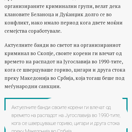
организираните криминални групи, велат дека
клановите Беланоца и Дуќанџик долго се во
конфликт, иако имало период кога двете моќни
семејства соработувале.
Актуелните банди во светот на организираниот
криминал во Скопје, своите корени ги влечат од
времето на распадот на Југославија во 1990-тите,
кога се шверцуваше гориво, цигари и друга стока
преку Македонија во Србија, која тогаш беше под
меѓународни санкции.
Актуелните банди своите корени ги влечат од
времето на распадот на Југославија во 1990-тите,
кога се шверцуваше гориво, цигари и друга стока
преку Македонија во Србија