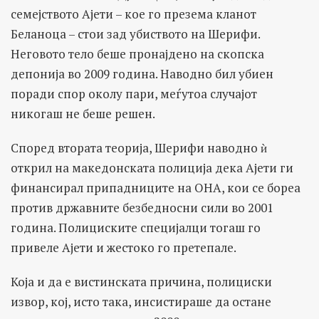
семејството Ајети – кое го презема кланот
Беланоца – стои зад убиството на Шерифи.
Неговото тело беше пронајдено на скопска
депонија во 2009 година. Наводно бил убиен
поради спор околу пари, меѓутоа случајот
никогаш не беше решен.
Според втората теорија, Шерифи наводно ѝ
открил на македонската полиција дека Ајети ги
финансирал припадниците на ОНА, кои се бореа
против државните безбедносни сили во 2001
година. Полициските специјалци тогаш го
привеле Ајети и жестоко го претепале.
Која и да е вистинската причина, полициски
извор, кој, исто така, инсистираше да остане