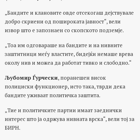
„Бандите и клановите овде отсекогаш дејствувале
добро скриени од пошироката јавност“, вели
извор што е запознаен со скопското подземје.
„Тоа им одговараше на бандите и на нивните
заштитници меѓу властите, бидејќи немаше врева
околу нив и можеа да работат тивко и слободно.“
Љубомир Ѓурчески
, поранешен висок
полициски функционер, исто така, тврди дека
бандите уживаат политичка заштита.
„Тие и политичките партии имаат заеднички
интерес што ја одржува нивната врска“, вели тој за
БИРН.