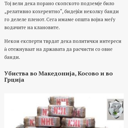
Тој вели дека порано скопското подземје било
„релативно кохерентно“, бидејќи неколку банди
го делеле пленот. Сега имаме општа војна меѓу
водачите на клановите.
Некои експерти тврдат дека политички интереси
ѝ отежнуваат на државата да расчисти со овие
банди.
Убиства во Македонија, Косово и во
Грција