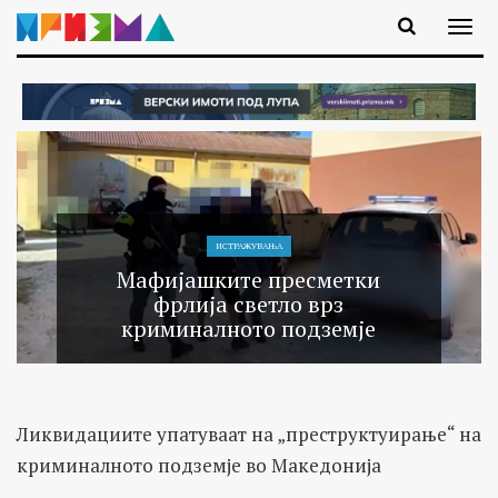
ИСТРАЖУВАЊA
Мафијашките пресметки
фрлија светло врз
криминалното подземје
Ликвидациите упатуваат на „преструктуирање“ на
криминалното подземје во Македонија