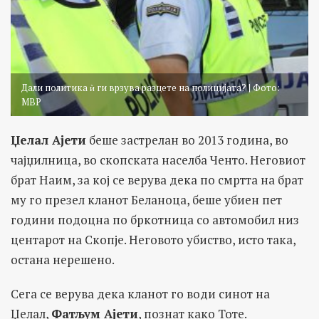
Дали политика ѝ ги врзува разцете на полицијата? | Фото:
МВР
Џелал Ајети
беше застрелан во 2013 година, во
чајџилница, во скопската населба Ченто. Неговиот
брат Наим, за кој се верува дека по смртта на брат
му го презел кланот Беланоца, беше убиен пет
години подоцна по бркотница со автомобил низ
центарот на Скопје. Неговото убиство, исто така,
остана нерешено.
Сега се верува дека кланот го води синот на
Џелал,
Фатљум Ајети
, познат како Тоте.