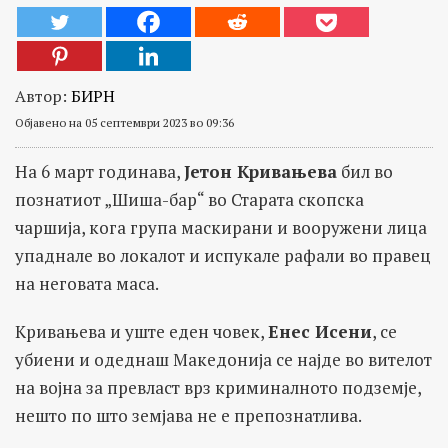
Автор:
БИРН
Објавено на 05 септември 2023 во 09:36
На 6 март годинава,
Јетон Кривањева
бил во
познатиот „Шиша-бар“ во Старата скопска
чаршија, кога група маскирани и вооружени лица
упаднале во локалот и испукале рафали во правец
на неговата маса.
Кривањева и уште еден човек,
Енес Исени
, се
убиени и одеднаш Македонија се најде во вителот
на војна за превласт врз криминалното подземје,
нешто по што земјава не е препознатлива.