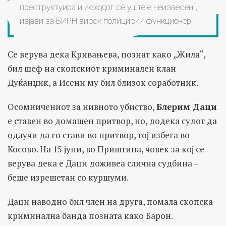
преструктуира и исходот сè уште е неизвесен“,
изјави за БИРН висок полициски функционер.
Се верува дека Кривањева, познат како „Жила“,
бил шеф на скопскиот криминален клан
Дуќанџик, а Исени му бил близок соработник.
Осомничениот за нивното убиство,
Блерим Даци
е ставен во домашен притвор, но, додека судот да
одлучи да го стави во притвор, тој избега во
Косово. На 15 јуни, во Приштина, човек за кој се
верува дека е Даци доживеа слична судбина –
беше изрешетан со куршуми.
Даци наводно бил член на друга, помала скопска
криминална банда позната како Барон.