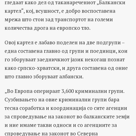
гледаат како дел од таканаречениот „Балкански
картел“, кој, всушност, е добро воспоставена
мрежа што стои зад транспортот на големи
количества дрога на европско тло.
Овој картел е лабаво поделен на две подгрупи –
една составена главно од групи и поединци, кои
го зборуваат заедничкиот јазик некогаш познат
како српско-хрватски, и друга составена од оние
што главно зборуваат албански.
„Во Европа оперираат 3,600 криминални групи.
Сузбивањето на овие криминални групи бара
тесна соработка и координација со сите агенции
за спроведување на законот во балканските земји
и ние имаме такви односи и со агенциите за
спроведување на законот во Северна