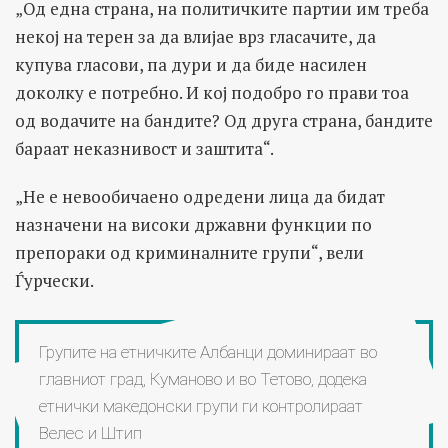
„Од една страна, на политичките партии им треба
некој на терен за да влијае врз гласачите, да
купува гласови, па дури и да биде насилен
доколку е потребно. И кој подобро го прави тоа
од водачите на бандите? Од друга страна, бандите
бараат неказнивост и заштита“.
„Не е невообичаено одредени лица да бидат
назначени на високи државни функции по
препораки од криминалните групи“, вели
Ѓурчески.
Групите на етничките Албанци доминираат во
главниот град, Куманово и во Тетово, додека
етнички македонски групи ги контролираат
Велес и Штип