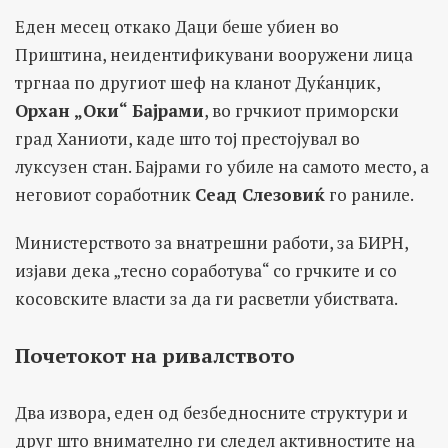
Еден месец откако Даци беше убиен во
Приштина, неидентификувани вооружени лица
тргнаа по другиот шеф на кланот Дуќанџик,
Орхан „Оки“ Бајрами
, во грчкиот приморски
град Ханиоти, каде што тој престојувал во
луксузен стан. Бајрами го убиле на самото место, а
неговиот соработник
Сеад Слезовиќ
го раниле.
Министерството за внатрешни работи, за БИРН,
изјави дека „тесно соработува“ со грчките и со
косовските власти за да ги расветли убиствата.
Почетокот на ривалството
Два извора, еден од безбедносните структури и
друг што внимателно ги следел активностите на