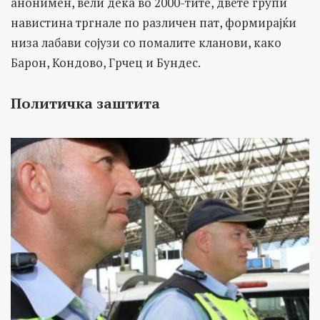
анонимен, вели дека во 2000-тите, двете групи
навистина тргнале по различен пат, формирајќи
низа лабави сојузи со помалите кланови, како
Барон, Кондово, Грчец и Бундес.
Политичка заштита