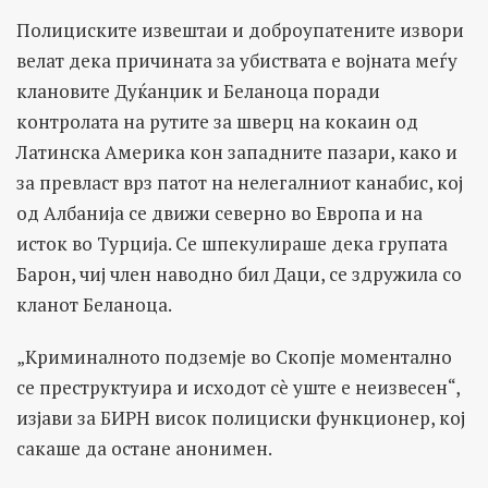
Полициските извештаи и доброупатените извори
велат дека причината за убиствата е војната меѓу
клановите Дуќанџик и Беланоца поради
контролата на рутите за шверц на кокаин од
Латинска Америка кон западните пазари, како и
за превласт врз патот на нелегалниот канабис, кој
од Албанија се движи северно во Европа и на
исток во Турција. Се шпекулираше дека групата
Барон, чиј член наводно бил Даци, се здружила со
кланот Беланоца.
„Криминалното подземје во Скопје моментално
се преструктуира и исходот сè уште е неизвесен“,
изјави за БИРН висок полициски функционер, кој
сакаше да остане анонимен.