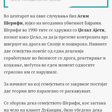
Во центарот на овие случувања бил
Агим
Шерифи
, вујко на неодамна убиениот Бајрами.
Шерифи во 1990-тите се здружил со
Џелал Ајети
,
познат како Џељо, за да ја преземе контролата врз
шверцот на дрога во Скопје и пошироко. Нивните
две семејства повеќе од една деценија
соработувале во бизнисот со дрога, рекетирање и
коцкање, меѓутоа во еден момент односите
сериозно им се нарушиле.
За начинот на кој семејствата се закрвиле постојат
две теории што паралелно се раскажуваат.
Се зборува дека семејството Шерифи, кое застана
на чело на кланот Дуќанџик, било убедено дека