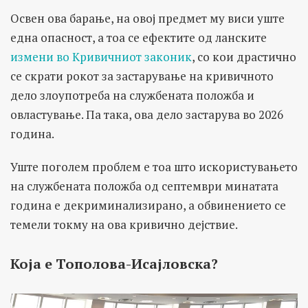
Освен ова барање, на овој предмет му виси уште
една опасност, а тоа се ефектите од ланските
измени во Кривичниот законик
, со кои драстично
се скрати рокот за застарување на кривичното
дело злоупотреба на службената положба и
овластување. Па така, ова дело застарува во 2026
година.
Уште поголем проблем е тоа што искористувањето
на службената положба од септември минатата
година е декриминализирано, а обвинението се
темели токму на ова кривично дејствие.
Која е Тополова-Исајловска?