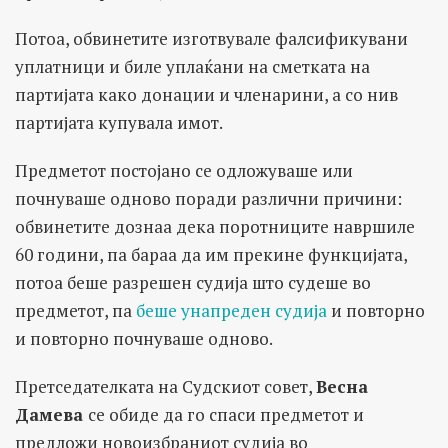
Потоа, обвинетите изготвувале фалсификувани
уплатници и биле уплаќани на сметката на
партијата како донации и членарини, а со нив
партијата купувала имот.
Предметот постојано се одложуваше или
почнуваше одново поради различни причини:
обвинетите дознаа дека поротниците навршиле
60 години, па бараа да им прекине функцијата,
потоа беше разрешен судија што судеше во
предметот, па
беше унапреден судија
и повторно
и повторно почнуваше одново.
Претседателката на Судскиот совет,
Весна
Дамева
се обиде да го спаси предметот и
предложи новоизбраниот судија во