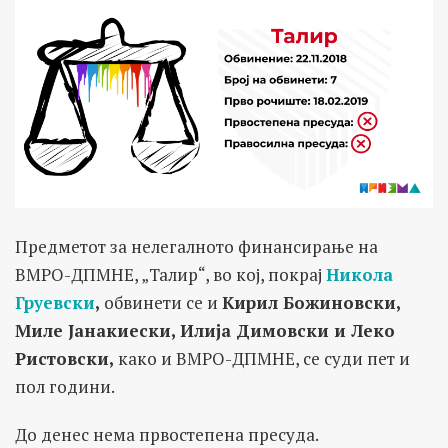
Предметот за нелегалното финансирање на
ВМРО-ДПМНЕ, „Талир“, во кој, покрај
Никола
Груевски
,
обвинети се и
Кирил Божиновски,
Миле Јанакиески, Илија Димовски и Леко
Ристовски,
како и ВМРО-ДПМНЕ, се суди пет и
пол години.
До денес нема првостепена пресуда.