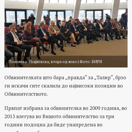
Toполова-Исајловска, втора од лево | Фото: БИРН
Обвинителката што бара „правда“ за „Талир“, брзо
ги искачи сите скалила до највисоки позиции во
Обвинителството.
Првпат избрана за обвинителка во 2009 година, во
2013 влегува во Вишото обвинителство за три
години подоцна да биде унапредена во