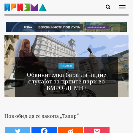
АНАЛИЗИ
Обвинителка бара да падне
случајот за црните пари во
ВМРО-ДПМНЕ
Нов обид да се закопа „Талир“