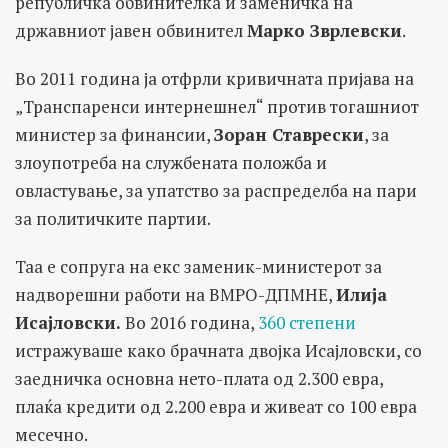
републичка обвинителка и заменичка на
државниот јавен обвинител
Марко Зврлевски
.
Во 2011 година ја отфрли кривичната пријава на
„Транспаренси интернешнел“ против тогашниот
министер за финансии,
Зоран Ставрески
, за
злоупотреба на службената положба и
овластување, за упатство за распределба на пари
за политичките партии.
Таа е сопруга на екс заменик-министерот за
надворешни работи на ВМРО-ДПМНЕ,
Илија
Исајловски.
Во 2016 година,
360 степени
истражуваше како брачната двојка Исајловски, со
заедничка основна нето-плата од 2.300 евра,
плаќа кредити од 2.200 евра и живеат со 100 евра
месечно.