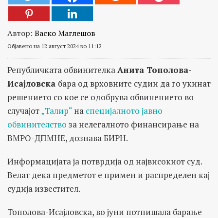
Автор:
Васко Маглешов
Објавено на 12 август 2024 во 11:12
Републичката обвинителка
Анита Тополова-
Исајловска
бара од врховните судии да го укинат
решението со кое се одобрува обвинението во
случајот
„Талир“
на
специјалното јавно
обвинителство
за нелегалното финансирање на
ВМРО-ДПМНЕ, дознава БИРН.
Информацијата ја потврдија од највисокиот суд.
Велат дека предметот е примен и распределен кај
судија известител.
Тополова-Исајловска, во јуни потпишала барање