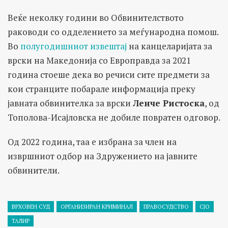
Веќе неколку години во Обвинителството
раководи со одделението за меѓународна помош.
Во
полугодишниот извештај
на канцеларијата за
врски на Македонија со Европравда за 2021
година стоеше дека во речиси сите предмети за
кои странците побарале информација преку
јавната обвинителка за врски
Ленче Ристоска
, од
Тополова-Исајловска не добиле повратен одговор.
Од 2022 година, таа е избрана за член на
извршниот одбор на Здружението на јавните
обвинители.
ВРХОВЕН СУД
ОРГАНИЗИРАН КРИМИНАЛ
ПРАВОСУДСТВО
СЈО
ТАЛИР