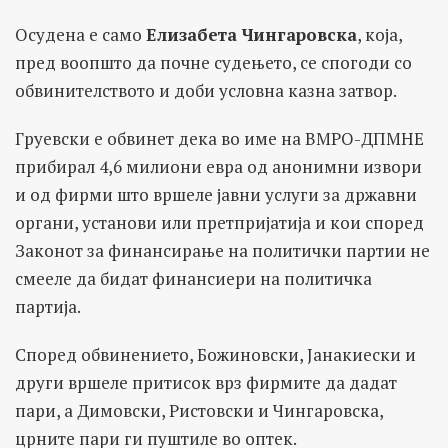
Осудена е само
Елизабета Чингаровска
, која,
пред воопшто да почне судењето, се спогоди со
обвинителството и доби условна казна затвор.
Груевски е обвинет дека во име на ВМРО-ДПМНЕ
прибирал 4,6 милиони евра од анонимни извори
и од фирми што вршеле јавни услуги за државни
органи, установи или претпријатија и кои според
Законот за финансирање на политички партии не
смееле да бидат финансиери на политичка
партија.
Според обвинението, Божиновски, Јанакиески и
други вршеле притисок врз фирмите да дадат
пари, а Димовски, Ристовски и Чингаровска,
црните пари ги пуштиле во оптек.