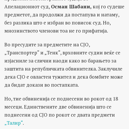
Апелациониот суд,
Осман Шабани,
кој го судеше
предметот, да продолжи да постапува и натаму,
без разлика што е избран во повисок суд. Но,
мнозинството членови тоа не го прифатија.
Во пресудите за предметите на СЈО,
„Транспортер“ и „Тенк“, врховните судии веќе се
изјасниле за слични наоди како во барањето за
заштита на републичката обвинителка. Заклучиле
дека СЈО е овластен тужител и дека бомбите може
да бидат докази во постапката.
Но, тие обвиненија се поднесени во рокот од 18
месеци. Единствените две обвиненија што се
поднесени од СЈО по рокот се двата предмети
„Талир“
.