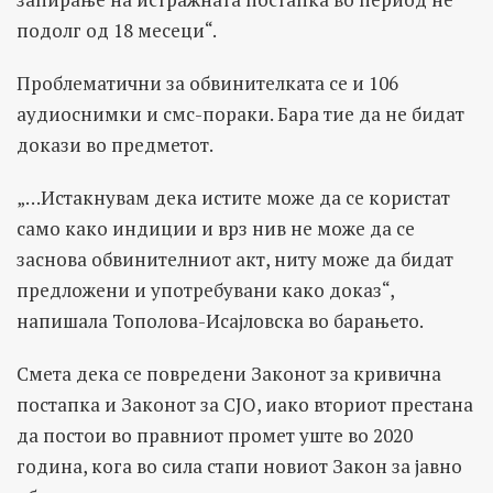
подолг од 18 месеци“.
Проблематични за обвинителката се и 106
аудиоснимки и смс-пораки. Бара тие да не бидат
докази во предметот.
„…Истакнувам дека истите може да се користат
само како индиции и врз нив не може да се
заснова обвинителниот акт, ниту може да бидат
предложени и употребувани како доказ“,
напишала Тополова-Исајловска во барањето.
Смета дека се повредени Законот за кривична
постапка и Законот за СЈО, иако вториот престана
да постои во правниот промет уште во 2020
година, кога во сила стапи новиот Закон за јавно