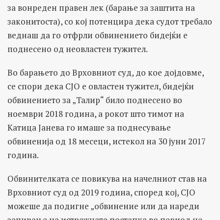
за вонреден правен лек (барање за заштита на
законитоста), со кој потенцира дека судот требало
веднаш да го отфрли обвинението бидејќи е
поднесено од неовластен тужител.
Во барањето до Врховниот суд, до кое дојдовме,
се спори дека СЈО е овластен тужител, бидејќи
обвинението за „Талир“ било поднесено во
ноември 2018 година, а рокот што тимот на
Катица Јанева го имаше за поднесување
обвиненија од 18 месеци, истекол на 30 јуни 2017
година.
Обвинителката се повикува на начелниот став на
Врховниот суд од 2019 година, според кој, СЈО
можеше да подигне „обвинение или да нареди
запирање на истражната постапка во период не