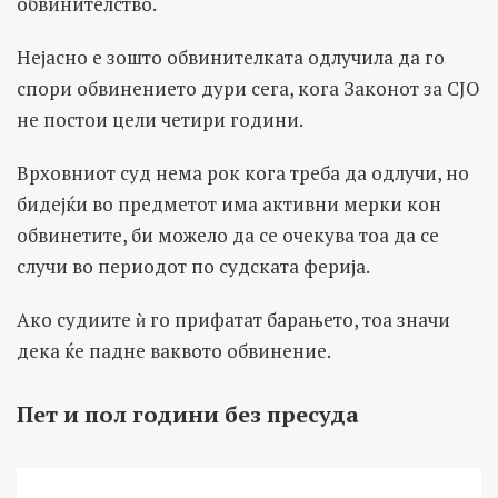
обвинителство.
Нејасно е зошто обвинителката одлучила да го
спори обвинението дури сега, кога Законот за СЈО
не постои цели четири години.
Врховниот суд нема рок кога треба да одлучи, но
бидејќи во предметот има активни мерки кон
обвинетите, би можело да се очекува тоа да се
случи во периодот по судската ферија.
Ако судиите ѝ го прифатат барањето, тоа значи
дека ќе падне ваквото обвинение.
Пет и пол години без пресуда