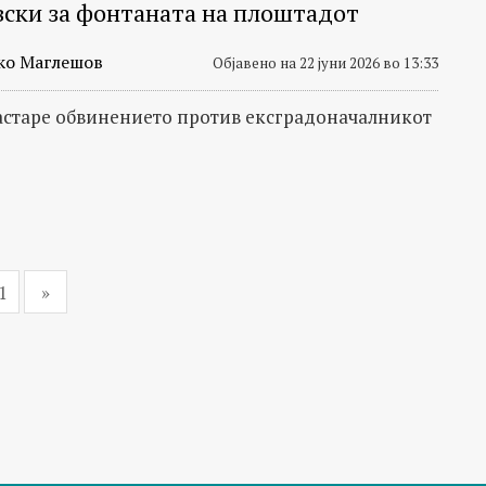
вски за фонтаната на плоштадот
ко Маглешов
Објавено на 22 јуни 2026 во 13:33
астаре обвинението против ексградоначалникот
1
»