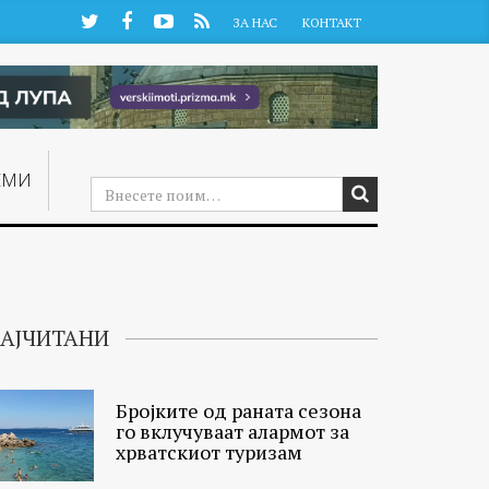
Twitter
Facebook
YouTube
RSS
ЗА НАС
КОНТАКТ
ЕМИ
АЈЧИТАНИ
Бројките од раната сезона
го вклучуваат алармот за
хрватскиот туризам