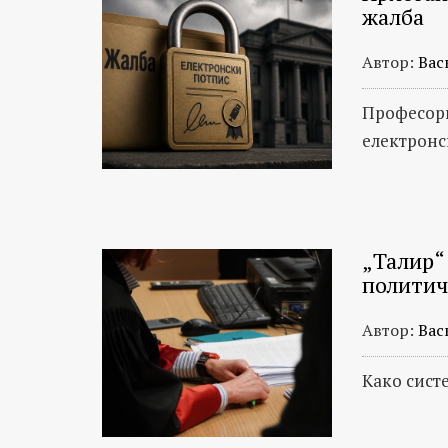
жалба
Автор:
Вас
Професори
електронс
„Талир“
политич
Автор:
Вас
Како сист