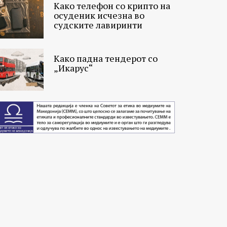
Како телефон со крипто на
осуденик исчезна во
судските лавиринти
Како падна тендерот со
„Икарус“