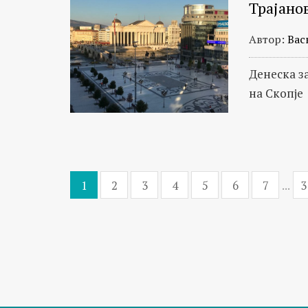
Трајано
Автор:
Вас
Денеска з
на Скопје
1
2
3
4
5
6
7
...
3