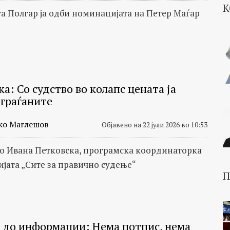
К
а Полгар ја одби номинацијата на Петер Маѓар
а: Со судство во колапс цената ја
 граѓаните
ко Маглешов
Објавено на 22 јули 2026 во 10:53
со Ивана Петковска, програмска координаторка
ијата „Сите за правично судење“
П
 до информации: Нема потпис, нема