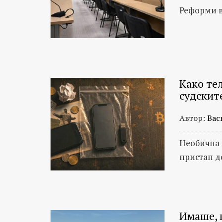
Реформи в
Како те
судскит
Автор:
Вас
Необична 
пристап д
Имаше, 