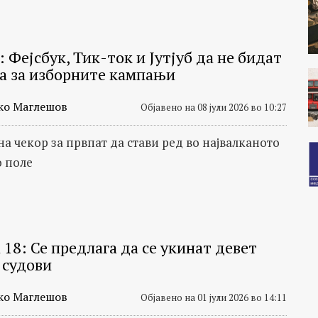
 Фејсбук, Тик-ток и Јутјуб да не бидат
на за изборните кампањи
ко Маглешов
Објавено на 08 јули 2026 во 10:27
а чекор за првпат да стави ред во највалканото
 поле
 18: Се предлага да се укинат девет
 судови
ко Маглешов
Објавено на 01 јули 2026 во 14:11