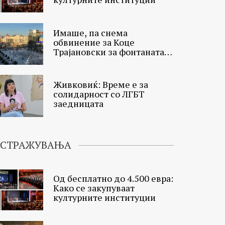
Имаше, па снема
обвинение за Коце
Трајановски за фонтаната
на плоштадот
Живковиќ: Време е за
солидарност со ЛГБТ
заедницата
ИСТРАЖУВАЊА
Од бесплатно до 4.500 евра:
Како се закупуваат
културните институции