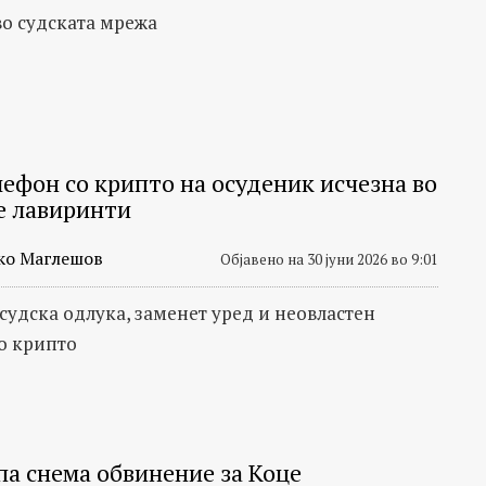
о судската мрежа
лефон со крипто на осуденик исчезна во
е лавиринти
ко Маглешов
Објавено на 30 јуни 2026 во 9:01
судска одлука, заменет уред и неовластен
о крипто
па снема обвинение за Коце