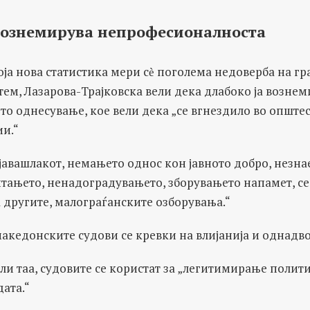
вознемирува непрофесионалноста
оја нова статистика мери сѐ поголема недоверба на гр
ем, Лазарова-Трајковска вели дека длабоко ја вознем
о однесување, кое вели дека „се вгнездило во општес
ии.“
јавашлакот, немањето однос кон јавното добро, незна
итањето, ненадоградувањето, зборувањето напамет, с
 другите, малограѓанските озборувања.“
акедонските судови се кревки на влијанија и однадво
ели таа, судовите се користат за „легитимирање полит
ата.“