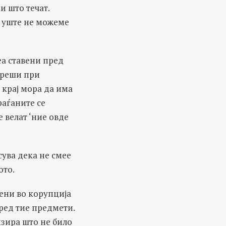
и што течат.
ѐ уште не можеме
беа ставени пред
згреши при
 крај мора да има
раѓаните се
 велат ‘ние овде
ува дека не смее
ото.
ени во корупција
пред тие предмети.
изира што не било