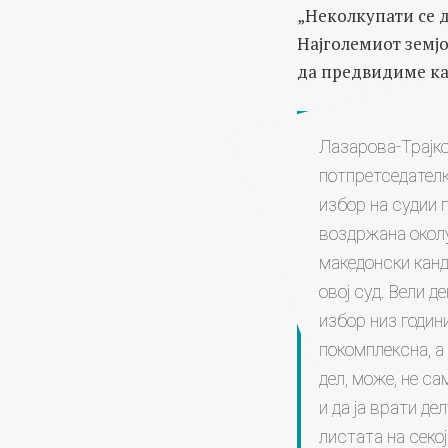
„Неколкупати се д
Најголемиот земјо
да предвидиме как
Лазарова-Трајко
потпретседателк
избор на судии 
воздржана околу
македонски канд
овој суд. Вели д
избор низ годин
покомплексна, а п
дел, може, не са
и да ја врати де
листата на секој