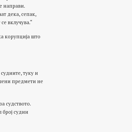
е направи.
т дека, сепак,
се вклучува.“
ка корупција што
 судиите, туку и
ршени предмети не
за судството.
л број судии