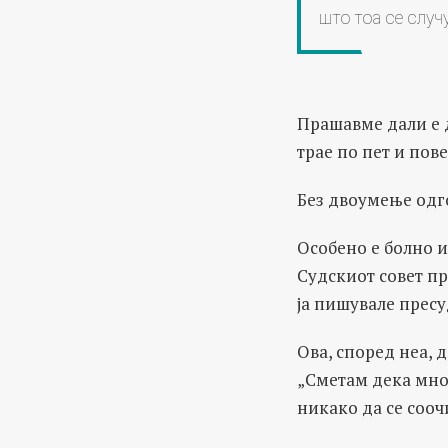
што тоа се случ
Прашавме дали е 
трае по пет и пов
Без двоумење одг
Особено е болно и 
Судскиот совет пр
ја пишувале пресу
Ова, според неа, 
„Сметам дека мноз
никако да се сооч