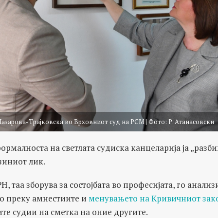
Лазарова-Трајковска во Врховниот суд на РСМ | Фото: Р. Атанасовски
формалноста на светлата судиска канцеларија ја „разби
зиниот лик.
Н, таа зборува за состојбата во професијата, го анали
то преку амнестиите и
менувањето на Кривичниот зак
ите судии на сметка на оние другите.