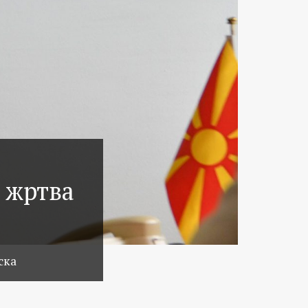
е жртва
ска