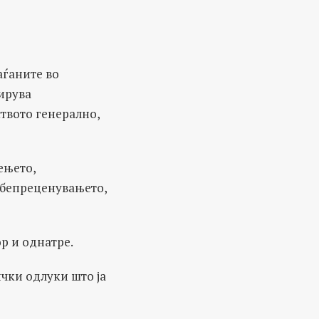
аѓаните во
ирува
твото генерално,
ењето,
ебепреценувањето,
р и однатре.
ички одлуки што ја