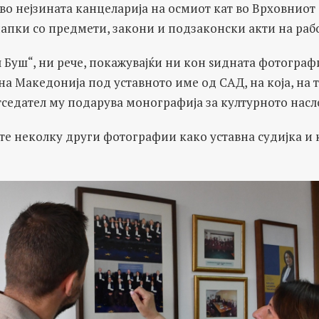
 во нејзината канцеларија на осмиот кат во Врховниот 
апки со предмети, закони и подзаконски акти на рабо
 Буш“, ни рече, покажувајќи ни кон ѕидната фотограф
а Македонија под уставното име од САД, на која, на
едател му подарува монографија за културното насле
е неколку други фотографии како уставна судијка и к