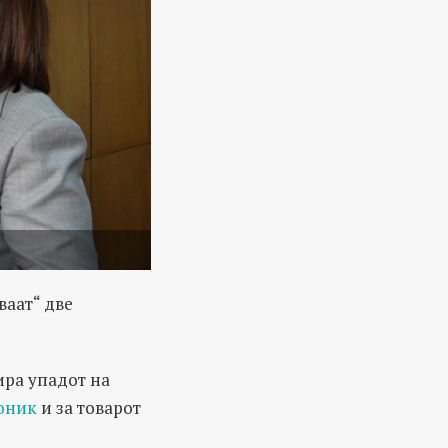
ваат“ две
зира упадот на
оник
и за товарот