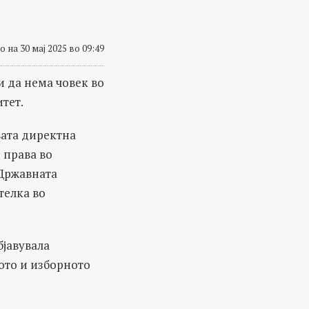
 на 30 мај 2025 во 09:49
и да нема човек во
тет.
вата директна
и права во
 Државната
телка во
бјавувала
ното и изборното