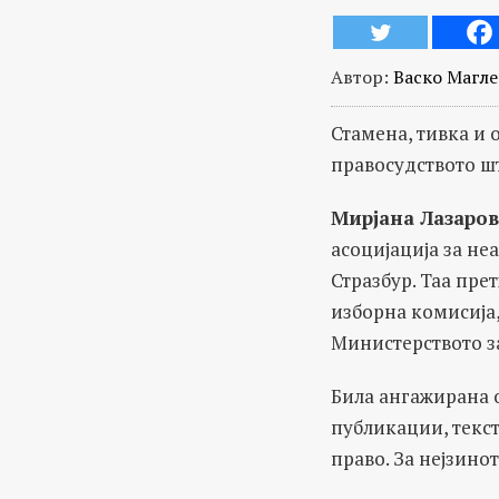
Автор:
Васко Магл
Стамена, тивка и 
правосудството шт
Мирјана Лазаров
асоцијација за не
Стразбур. Таа пре
изборна комисија
Министерството з
Била ангажирана о
публикации, текст
право. За нејзино