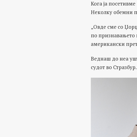
Кога ја посетивме
Неколку обемни п
„Овде сме со Џорџ
по признавањето н
американски претс
Веднаш до неа ушт
судот во Стразбур.