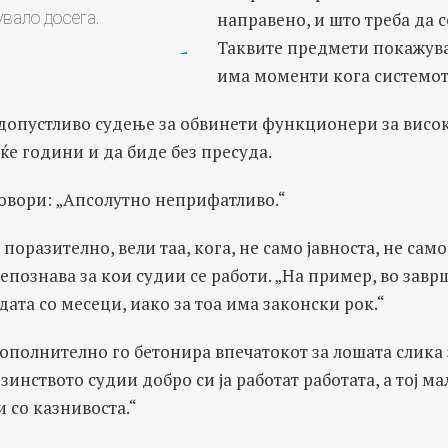
увало досега.
направено, и што треба да с
Таквите предмети покажуваа
има моменти кога системот 
допустливо судење за обвинети функционери за висо
еќе години и да биде без пресуда.
овори: „Апсолутно неприфатливо.“
поразително, вели таа, кога, не само јавноста, не само
епознава за кои судии се работи. „На пример, во зав
дата со месеци, иако за тоа има законски рок.“
дополнително го бетонира впечатокот за лошата слика 
инството судии добро си ја работат работата, а тој ма
и со казнивоста.“