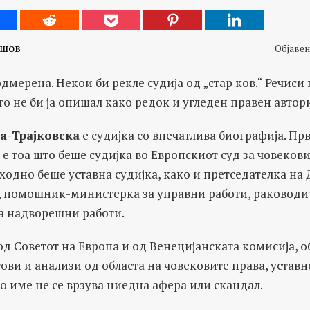
ешов
Објавено
одмерена. Некои би рекле судија од „стар ков.“ Речиси 
о не би ја опишал како редок и угледен правен автори
а-Трајковска
е судијка со впечатлива биографија. Пр
а е тоа што беше судијка во Европскиот суд за човеков
тходно беше уставна судијка, како и претседателка на
, помошник-министерка за управни работи, раководи
а надворешни работи.
д Советот на Европа и од Венецијанската комисија, о
ови и анализи од областа на човековите права, устав
то име не се врзува ниедна афера или скандал.