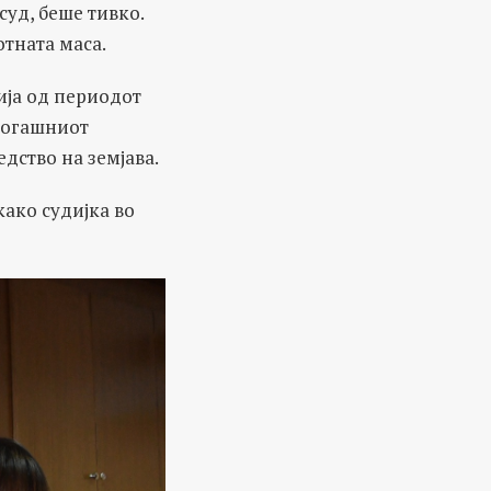
суд, беше тивко.
тната маса.
ија од периодот
 тогашниот
дство на земјава.
ако судијка во