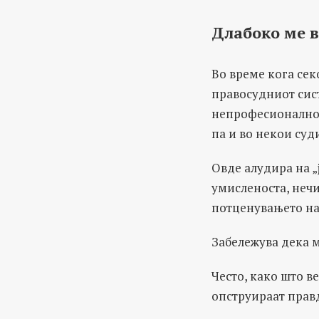
Длабоко ме 
Во време кога сек
правосудниот сист
непрофесионалнот
па и во некои суд
Овде алудира на „
умисленоста, неч
потценувањето на
Забележува дека м
Често, како што в
опструираат правд