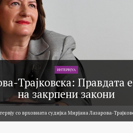
ИНТЕРВЈУА
ва-Трајковска: Правдата 
на закрпени закони
тервју со врховната судијка Мирјана Лазарова-Трајков