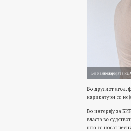
Во канцеларијата на 
Во другиот агол, 
карикатури со неј
Во интервју за БИР
власта во судство
што го носат чесн