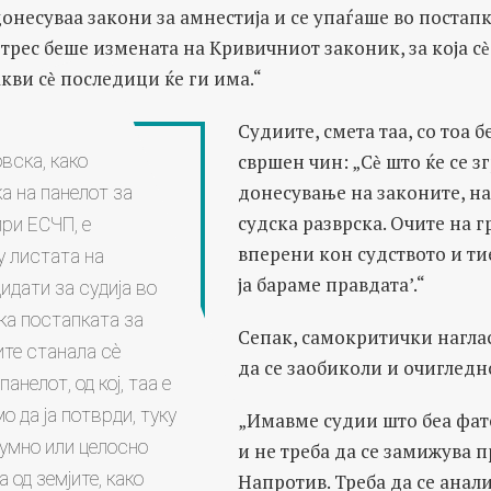
онесуваа закони за амнестија и се упаѓаше во постапк
трес беше измената на Кривичниот законик, за која с
ви сѐ последици ќе ги има.“
Судиите, смета таа, со тоа 
свршен чин: „Сѐ што ќе се 
вска, како
донесување на законите, на
а на панелот за
судска разврска. Очите на г
при ЕСЧП, е
вперени кон судството и тие
 листата на
ја бараме правдата’.“
идати за судија во
ека постапката за
Сепак, самокритички наглас
ите станала сѐ
да се заобиколи и очигледн
анелот, од кој, таа е
мо да ја потврди, туку
„Имавме судии што беа фат
лумно или целосно
и не треба да се замижува 
а од земјите, како
Напротив. Треба да се анал