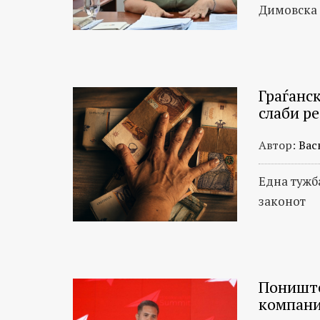
Димовска
Граѓанс
слаби р
Автор:
Вас
Една тужб
законот
Пониште
компани