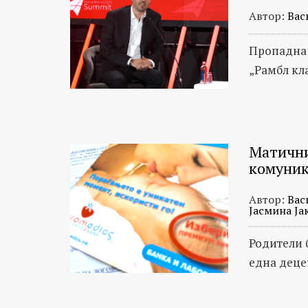
Автор:
Вас
Пропадна 
„Рамбл кл
Матични
комуник
Автор:
Вас
Јасмина Ја
Родители 
една деце