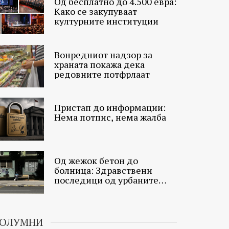
Од бесплатно до 4.500 евра:
Како се закупуваат
културните институции
Вонредниот надзор за
храната покажа дека
редовните потфрлаат
Пристап до информации:
Нема потпис, нема жалба
Од жежок бетон до
болница: Здравствени
последици од урбаните
топлински острови
ОЛУМНИ