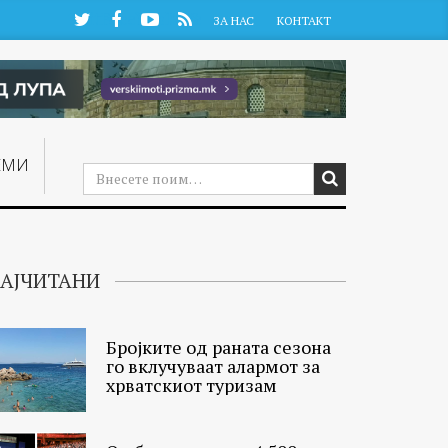
Twitter
Facebook
YouTube
RSS
ЗА НАС
КОНТАКТ
ЕМИ
АЈЧИТАНИ
Бројките од раната сезона
го вклучуваат алармот за
хрватскиот туризам