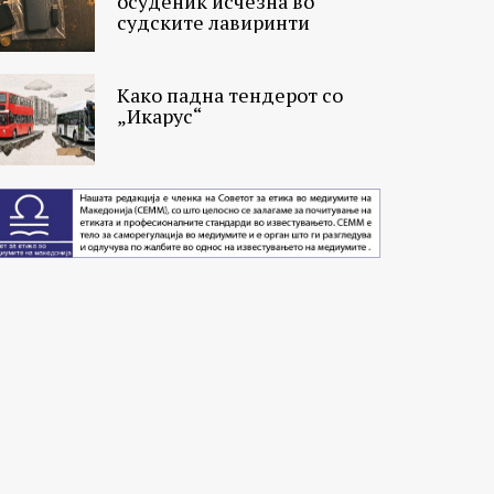
осуденик исчезна во
судските лавиринти
Како падна тендерот со
„Икарус“