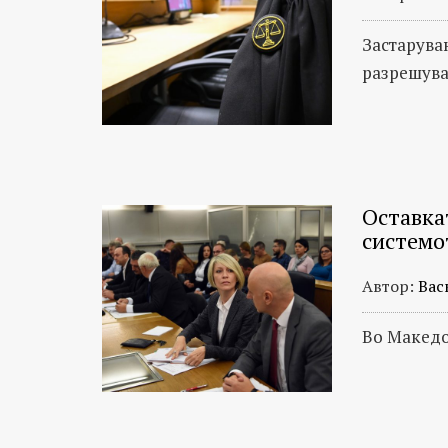
Застарува
разрешув
Остaвкат
системо
Автор:
Вас
Во Македо