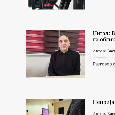
Џигал: 
ги обли
Автор:
Вас
Разговор 
Неприја
Автор:
Вас