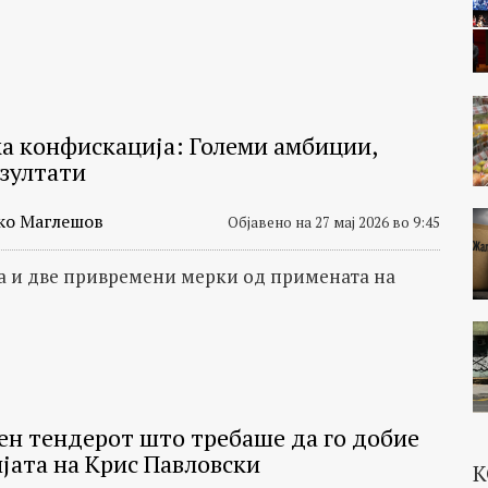
ка конфискација: Големи амбиции,
езултати
ко Маглешов
Објавено на 27 мај 2026 во 9:45
а и две привремени мерки од примената на
н тендерот што требаше да го добие
јата на Крис Павловски
К