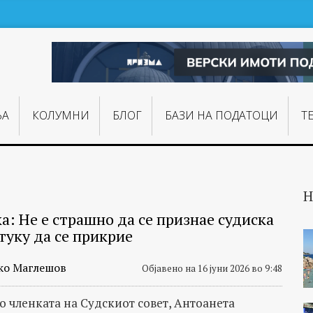
ЊA
КОЛУМНИ
БЛОГ
БАЗИ НА ПОДАТОЦИ
Т
Н
а: Не е страшно да се признае судиска
туку да се прикрие
ко Маглешов
Објавено на 16 јуни 2026 во 9:48
со членката на Судскиот совет, Антоанета