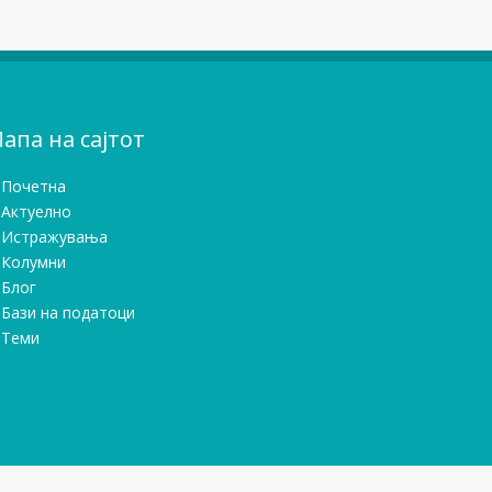
апа на сајтот
Почетна
Актуелно
Истражувањa
Колумни
Блог
Бази на податоци
Теми