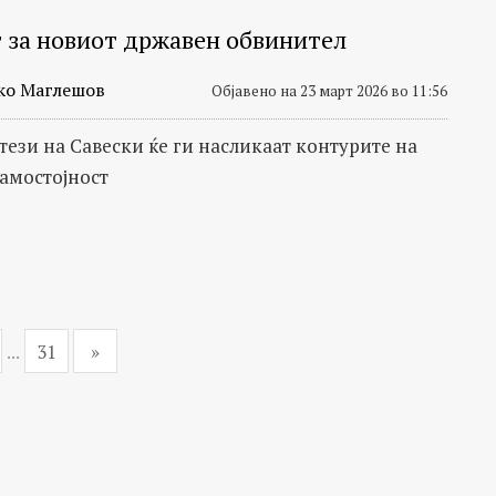
т за новиот државен обвинител
ко Маглешов
Објавено на 23 март 2026 во 11:56
тези на Савески ќе ги насликаат контурите на
самостојност
...
31
»