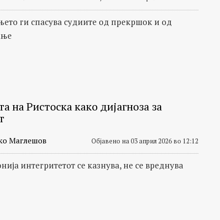
њето ги спасува судиите од прекршок и од
ање
а на Ристоска како дијагноза за
т
ко Маглешов
Објавено на 03 април 2026 во 12:12
нија интегритетот се казнува, не се вреднува