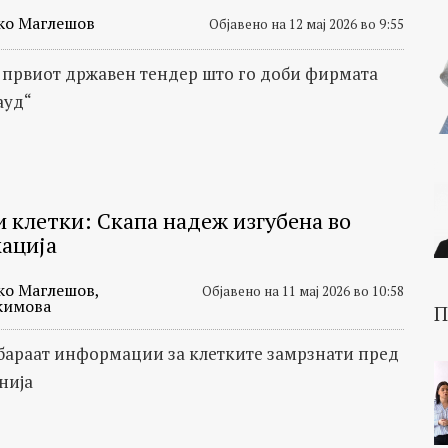
ко Маглешов
Објавено на 12 мај 2026 во 9:55
првиот државен тендер што го доби фирмата
ауд“
 клетки: Скапа надеж изгубена во
ација
ко Маглешов,
Објавено на 11 мај 2026 во 10:58
кимова
П
бараат информации за клетките замрзнати пред
нија