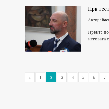
Прв тес
Автор:
Вас
Првите по
неговата 
«
1
2
3
4
5
6
7