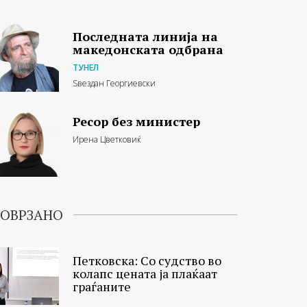
Последната линија на
македонската одбрана
ТУНЕЛ
Ѕвездан Георгиевски
Ресор без министер
Ирена Цветковиќ
ОВРЗАНО
Петковска: Со судство во
колапс цената ја плаќаат
граѓаните