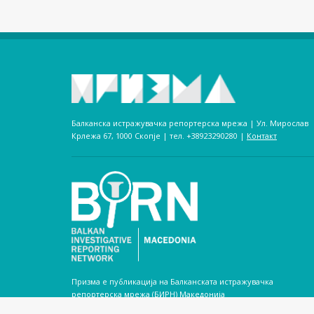
Балканска истражувачка репортерска мрежа | Ул. Мирослав
Крлежа 67, 1000 Скопје | тел. +38923290280­ |
Контакт
Призма е публикација на Балканската истражувачка
репортерска мрежа (БИРН) Македонија