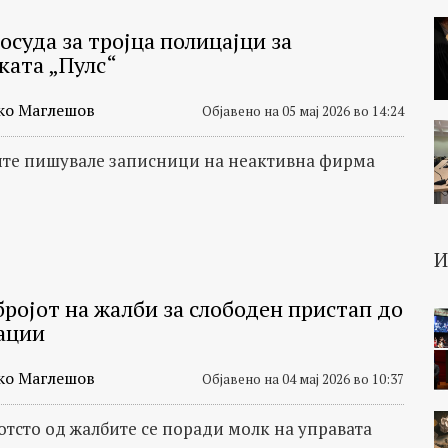
осуда за тројца полицајци за
ката „Пулс“
ко Маглешов
Објавено на 05 мај 2026 во 14:24
те пишувале записници на неактивна фирма
бројoт на жалби за слободен пристап до
ации
ко Маглешов
Објавено на 04 мај 2026 во 10:37
 отсто од жалбите се поради молк на управата