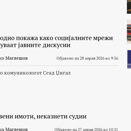
Водно покажа како социјалните мрежи
куваат јавните дискусии
ко Маглешов
Објавено на 28 април 2026 во 9:56
со комуникологот Сеад Џигал
вени имоти, неказнети судии
ко Маглешов
Објавено на 27 април 2026 во 10:21