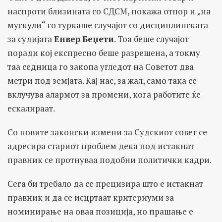
наспроти близината со СДСМ, покажа отпор и „на
мускули“ го туркаше случајот со дисциплинската
за судијата
Енвер
Беџети
. Тоа беше случајот
поради кој експресно беше разрешена, а токму
таа седница го закопа угледот на Советот два
метри под земјата. Кај нас, за жал, само така се
вклучува алармот за промени, кога работите ќе
ескалираат.
Со новите законски измени за Судскиот совет се
адресира стариот проблем дека под истакнат
правник се протнуваа подобни политички кадри.
Сега би требало да се прецизира што е истакнат
правник и да се исцртаат критериуми за
номинирање на оваа позиција, но прашање е