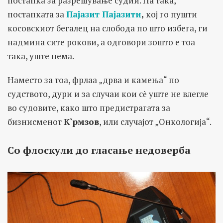
постапка за разрешување судии. Па така,
постапката за
Пајазит Пајазити
,
кој го пушти
косовскиот бегалец на слобода по што избега, ги
надмина сите рокови, а одговори зошто е тоа
така, уште нема.
Наместо за тоа, фрлаа „дрва и камења“ по
судството, дури и за случаи кои сѐ уште не влегле
во судовите, како што предистрагата за
бизнисменот
К`рмзов
, или случајот „Онкологија“.
Со флоскули до гласање недоверба