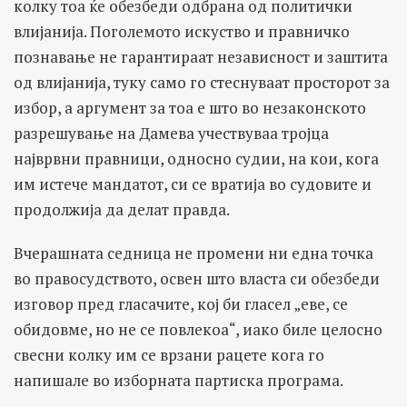
колку тоа ќе обезбеди одбрана од политички
влијанија. Поголемото искуство и правничко
познавање не гарантираат независност и заштита
од влијанија, туку само го стеснуваат просторот за
избор, а аргумент за тоа е што во незаконското
разрешување на Дамева учествуваа тројца
најврвни правници, односно судии, на кои, кога
им истече мандатот, си се вратија во судовите и
продолжија да делат правда.
Вчерашната седница не промени ни една точка
во правосудството, освен што власта си обезбеди
изговор пред гласачите, кој би гласел „еве, се
обидовме, но не се повлекоа“, иако биле целосно
свесни колку им се врзани рацете кога го
напишале во изборната партиска програма.