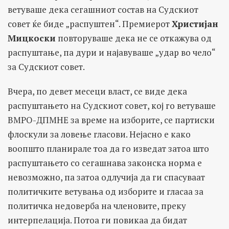
ветуваше дека сегашниот состав на Судскиот
совет ќе биде „распуштен“. Премиерот
Христијан
Мицкоски
повторуваше дека не се откажува од
распуштање, па дури и најавуваше „удар во чело“
за Судскиот совет.
Вчера, по девет месеци власт, се виде дека
распуштањето на Судскиот совет, кој го ветуваше
ВМРО-ДПМНЕ за време на изборите, се партиски
флоскули за ловење гласови. Нејасно е како
воопшто планирале тоа да го изведат затоа што
распуштањето со сегашнава законска норма е
невозможно, па затоа одлучија да ги спасуваат
политичките ветувања од изборите и гласаа за
политичка недоверба на членовите, преку
интерпелација. Потоа ги повикаа да бидат