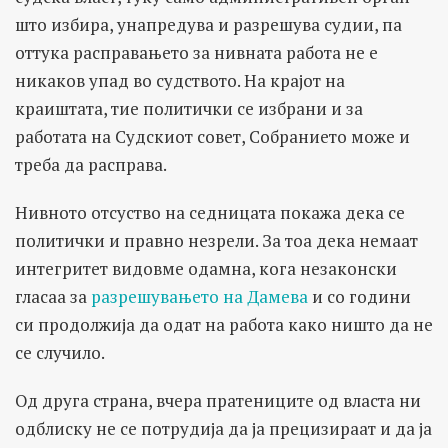
што избира, унапредува и разрешува судии, па
оттука расправањето за нивната работа не е
никаков упад во судството. На крајот на
краиштата, тие политички се избрани и за
работата на Судскиот совет, Собранието може и
треба да расправа.
Нивното отсуство на седницата покажа дека се
политички и правно незрели. За тоа дека немаат
интегритет видовме одамна, кога незаконски
гласаа за
разрешувањето на Дамева
и со години
си продолжија да одат на работа како ништо да не
се случило.
Од друга страна, вчера пратениците од власта ни
одблиску не се потрудија да ја прецизираат и да ја