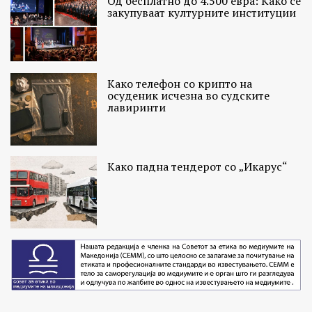
Од бесплатно до 4.500 евра: Како се
закупуваат културните институции
Како телефон со крипто на
осуденик исчезна во судските
лавиринти
Како падна тендерот со „Икарус“