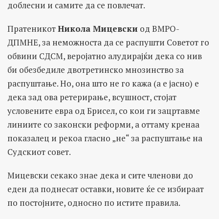
доблесни и самите да се повлечат.
Пратеникот
Никола Мицевски
од ВМРО-
ДПМНЕ, за неможноста да се распушти Советот го
oбвини СДСМ, веројатно алудирајќи дека со нив
би обезбедиле двотретинско мнозинство за
распуштање. Но, она што не го кажа (а е јасно) е
дека зад ова ретерирање, всушност, стојат
условените евра од Брисел, со кои ги зацртавме
линиите со законски реформи, а оттаму кренаа
показалец и рекоа гласно „не“ за распуштање на
Судскиот совет.
Мицевски секако знае дека и сите членови до
еден да поднесат оставки, новите ќе се избираат
по постојните, односно по истите правила.