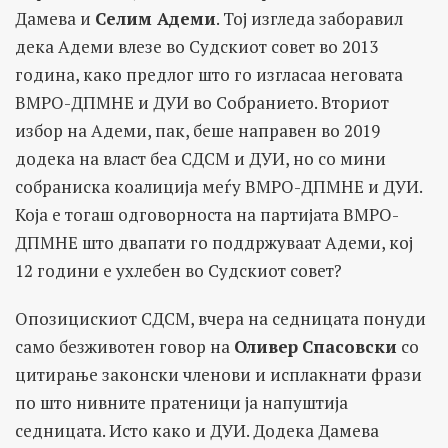
Дамева и
Селим Адеми
. Тој изгледа заборавил
дека Адеми влезе во Судскиот совет во 2013
година, како предлог што го изгласаа неговата
ВМРО-ДПМНЕ и ДУИ во Собранието. Вториот
избор на Адеми, пак, беше направен во 2019
додека на власт беа СДСМ и ДУИ, но со мини
собраниска коалиција меѓу ВМРО-ДПМНЕ и ДУИ.
Која е тогаш одговорноста на партијата ВМРО-
ДПМНЕ што двапати го поддржуваат Адеми, кој
12 години е ухлебен во Судскиот совет?
Опозицискиот СДСМ, вчера на седницата понуди
само безживотен говор на
Оливер
Спасовски
со
цитирање законски членови и исплакнати фрази
по што нивните пратеници ја напуштија
седницата. Исто како и ДУИ. Додека Дамева