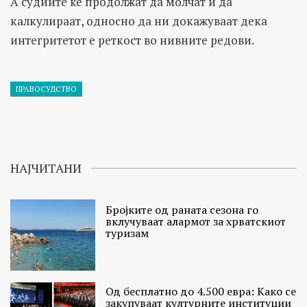
А судиите ќе продолжат да молчат и да
калкулираат, односно да ни докажуваат дека
интегритетот е реткост во нивните редови.
ПРАВОСУДСТВО
НАЈЧИТАНИ
Бројките од раната сезона го
вклучуваат алармот за хрватскиот
туризам
Од бесплатно до 4.500 евра: Како се
закупуваат културните институции