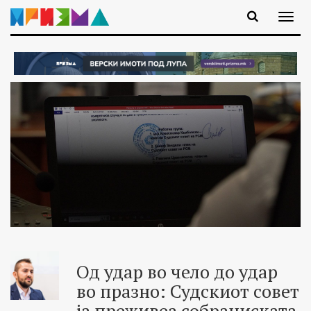
Од удар во чело до удар
во празно: Судскиот совет
ја преживеа собраниската