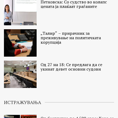
Петковска: Со судство во колапс
цената ја плаќаат граѓаните
„Талир“ – прирачник за
преживување на политичката
корупција
Од 27 на 18: Се предлага да се
укинат девет основни судови
ИСТРАЖУВАЊА