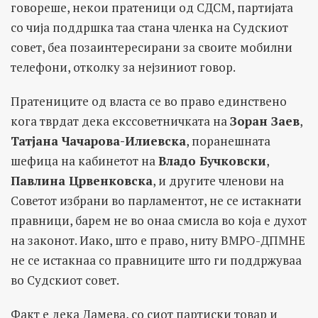
говореше, некои пратеници од СДСМ, партијата
со чија поддршка таа стана членка на Судскиот
совет, беа позаинтересирани за своите мобилни
телефони, отколку за нејзиниот говор.
Пратениците од власта се во право единствено
кога тврдат дека екссоветничката на
Зоран Заев
,
Татјана Чачарова-Илиевска
, поранешната
шефица на кабинетот на
Владо Бучковски
,
Павлина Црвенковска
, и другите членови на
Советот избрани во парламентот, не се истакнати
правници, барем не во онаа смисла во која е духот
на законот. Иако, што е право, ниту ВМРО-ДПМНЕ
не се истакнаа со правниците што ги поддржуваа
во Судскиот совет.
Факт е дека Дамева, со сиот партиски товар и