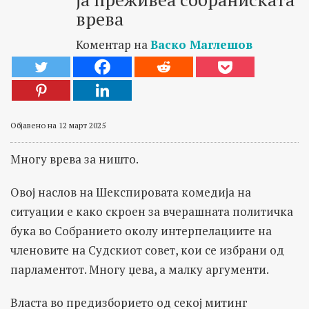
врева
Коментар на
Васко Маглешов
Објавено на 12 март 2025
Многу врева за ништо.
Овој наслов на Шекспировата комедија на
ситуации е како скроен за вчерашната политичка
бука во Собранието околу интерпелациите на
членовите на Судскиот совет, кои се избрани од
парламентот. Многу џева, а малку аргументи.
Власта во предизборието од секој митинг