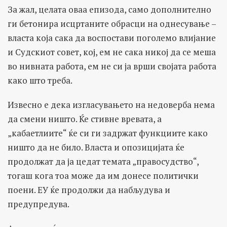
За жал, целата оваа епизода, само дополнително
ги бетонира исцртаните обрасци на однесување –
власта која сака да воспостави поголемо влијание
и Судскиот совет, кој, ем не сака никој да се меша
во нивната работа, ем не си ја врши својата работа
како што треба.
Извесно е дека изгласувањето на недоверба нема
да смени ништо. Ќе стивне вревата, а
„кабаетлиите“ ќе си ги задржат функциите како
ништо да не било. Власта и опозицијата ќе
продолжат да ја цедат темата „правосудство“,
тогаш кога тоа може да им донесе политички
поени. ЕУ ќе продолжи да набљудува и
предупредува.