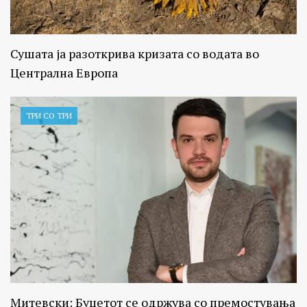
Сушата ја разоткрива кризата со водата во
Централна Европа
ТРИ СО ТРИ
Митевски: Буџетот се одржува со премостувања