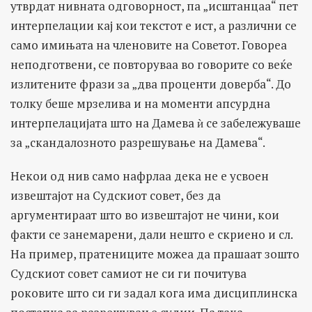
утврдат нивната одговорност, па „исштанцаа“ пет
интерпелации кај кои текстот е ист, а различни се
само имињата на членовите на Советот. Говореа
неподготвени, се повторуваа во говорите со веќе
излитените фрази за „два проценти доверба“. До
толку беше мрзелива и на моменти апсурдна
интерпелацијата што на Дамева ѝ се забележуваше
за „скандалозното разрешување на Дамева“.
Некои од нив само нафрлаа дека не е усвоен
извештајот на Судскиот совет, без да
аргументираат што во извештајот не чини, кои
факти се занемарени, дали нешто е скриено и сл.
На пример, пратениците можеа да прашаат зошто
Судскиот совет самиот не си ги почитува
роковите што си ги задал кога има дисциплинска