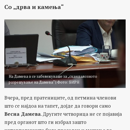
Со „дрва и камења“
На Дамева ѝ се забележуваше за „скандалозното
разрешување на Дамева“ | Фото: БИРН
Вчера, пред пратениците, од петмина членови
што се најдоа на тапет, дојде да говори само
Весна Дамева
. Другите четворица не се појавија
пред органот што ги избрал зашто