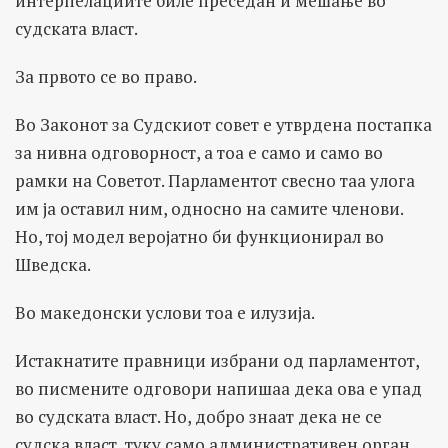
интерпелациите биле преседан и мешање во
судската власт.
За првото се во право.
Во Законот за Судскиот совет е утврдена постапка
за нивна одговорност, а тоа е само и само во
рамки на Советот. Парламентот свесно таа улога
им ја оставил ним, односно на самите членови.
Но, тој модел веројатно би функционирал во
Шведска.
Во македонски услови тоа е илузија.
Истакнатите правници избрани од парламентот,
во писмените одговори напишаа дека ова е упад
во судската власт. Но, добро знаат дека не се
судска власт, туку само административен орган