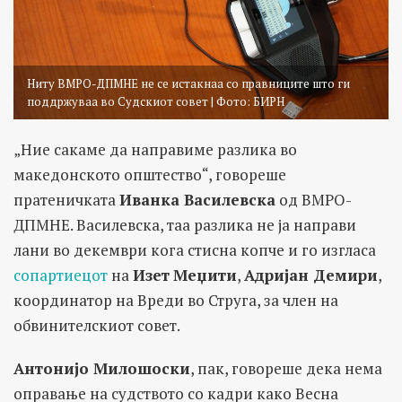
Ниту ВМРО-ДПМНЕ не се истакнаа со правниците што ги
поддржуваа во Судскиот совет | Фото: БИРН
„Ние сакаме да направиме разлика во
македонското општество“, говореше
пратеничката
Иванка Василевска
од ВМРО-
ДПМНЕ. Василевска, таа разлика не ја направи
лани во декември кога стисна копче и го изгласа
сопартиецот
на
Изет
Меџити
,
Адријан Демири
,
координатор на Вреди во Струга, за член на
обвинителскиот совет.
Антонијо Милошоски
, пак, говореше дека нема
оправање на судството со кадри како Весна