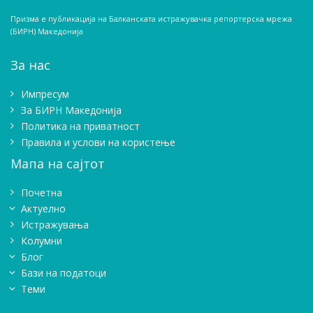
Призма е публикација на Балканската истражувачка репортерска мрежа
(БИРН) Македонија
За нас
Импресум
Зa БИРН Македонија
Политика на приватност
Правила и услови на користење
Мапа на сајтот
Почетна
Актуелно
Истражувањa
Колумни
Блог
Бази на податоци
Теми