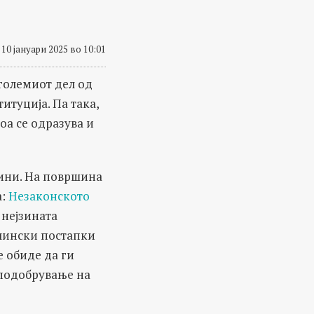
10 јануари 2025 во 10:01
јголемиот дел од
итуција. Па така,
оа се одразува и
дини. На површина
а:
Незаконското
а нејзината
лински постапки
 обиде да ги
 подобрување на