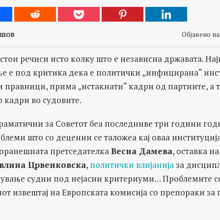
ешов
Објавено на 
стои речиси исто колку што е независна државата. На
е е под критика дека е политички „инфицирана“ инст
 правници, прима „истакнати“ кадри од партиите, а т
 кадри во судовите.
драматични за Советот беа последниве три години го
блеми што со децении се таложеа кај оваа институциј
оранешната претседателка
Весна Дамева
, оставка н
влина Црвенковска
,
политички влијанија
за дисцип
дување судии под нејасни критериуми… Проблемите се
от извештај на Европската комисија со препораки за