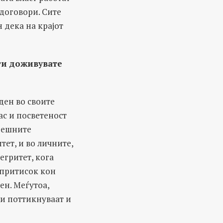
договори. Сите
 дека на крајот
ги доживувате
ден во своите
ас и посветеност
орешните
ет, и во личните,
егритет, кога
 притисок кон
ен. Меѓутоа,
и поттикнуваат и