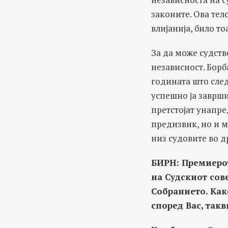
законите. Ова тел
влијанија, било т
За да може судств
независност. Борб
годината што след
успешно ја заврши
претстојат унапре
предизвик, но и м
низ судовите во д
БИРН: Премиерот
на Судскиот сов
Собранието. Как
според Вас, так