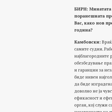
БИРН: Минатата 
поранешната пре
Вас, како нов пр
година?
Камбовски:
Враќа
самите судии. Раб
најблагородните р
обезбедување прав
и гаранции за нез
биде нивен најгол
да биде изградена
доволно не ја чув
ефикасност и ефек
орган, кој служи 
независноста на с