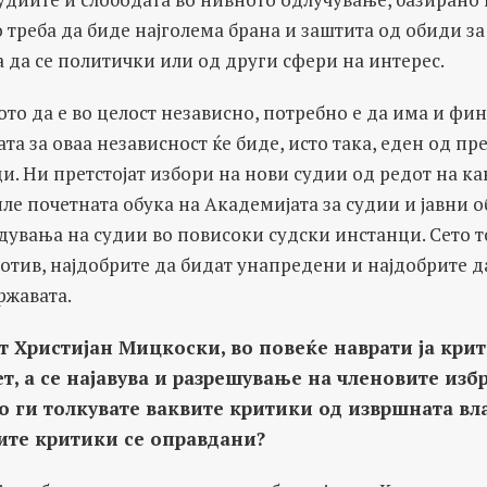
о треба да биде најголема брана и заштита од обиди 
оа да се политички или од други сфери на интерес.
ото да е во целост независно, потребно е да има и фи
ата за оваа независност ќе биде, исто така, еден од п
и. Ни претстојат избори на нови судии од редот на к
ле почетната обука на Академијата за судии и јавни 
дувања на судии во повисоки судски инстанци. Сето т
отив, најдобрите да бидат унапредени и најдобрите д
ржавата.
 Христијан Мицкоски, во повеќе наврати ја крит
ет, а се најавува и разрешување на членовите изб
о ги толкувате ваквите критики од извршната вла
вите критики се оправдани?