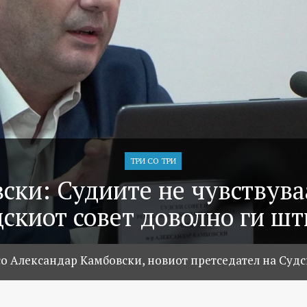
ТРИ СО ТРИ
ски: Судиите не чувствува
скиот совет доволно ги ш
со Александар Камбовски, новиот претседател на Судс