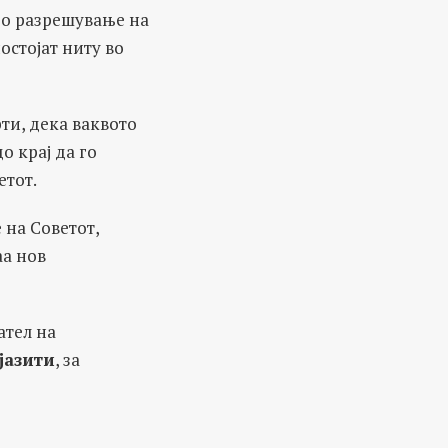
до разрешување на
остојат ниту во
ти, дека ваквото
о крај да го
етот.
 на Советот,
аа нов
ател на
јазити
, за