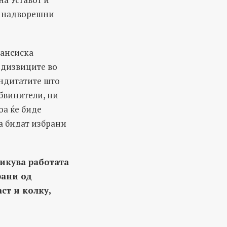
за надворешни
нансиска
редизвиците во
андитатите што
обвинители, ни
оа ќе биде
а бидат избрани
икува работата
рани од
ст и колку,