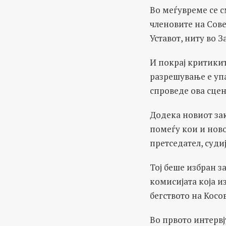
Во меѓувреме се 
членовите на Сове
Уставот, ниту во З
И покрај критики
разрешување е упад
спроведе ова сце
Додека новиот зак
помеѓу кои и нов
претседател, суди
Тој беше избран з
комисијата која и
бегството на Косо
Во првото интервј