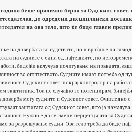
година беше прилично бурна за Судскиот совет, 
тседателка, до одредени дисциплински постапки
етседател на ова тело, што ќе биде главен предиз
ње на довербата во судството, но и враќање на самод
отата на судиите е една од најтешките, но истовремен
аботи, бидејќи вклучува почитување на правдата, заш
ичност во општеството. Судиите имаат потреба од чу
ависност. Судскиот совет, покрај контролор на работат
ем заштитник. Тоа не случајно го потенцирам, бидејќ
 доверба меѓу судиите и Судскиот совет. Очигледно е
ствуваат заштитата од Судскиот совет, што ја намалува
тивност. Нужно е да се смени перцепцијата за Судски
само за разрешување судии. Ова тело треба да биде нај
удиите и слободата во нивното одлучување, базирано 