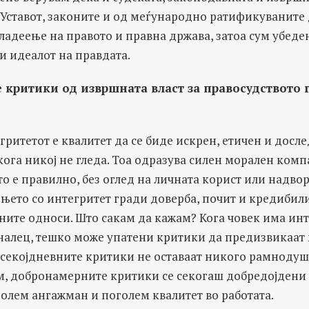
 Уставот, законите и од меѓународно ратификуваните 
ладеење на правото и правна држава, затоа сум убеден
и идеалот на правдата.
 критики од извршната власт за правосудството 
ритетот е квалитет да се биде искрен, етичен и досле
кога никој не гледа. Тоа одразува силен морален комп
то е правилно, без оглед на личната корист или надв
ето со интегритет гради доверба, почит и кредибилит
ите односи. Што сакам да кажам? Кога човек има инт
налец, тешко може упатени критики да предизвикаат
 секојдневните критики не оставаат никого рамнодуш
м, добронамерните критики се секогаш добредојдени 
олем ангажман и поголем квалитет во работата.