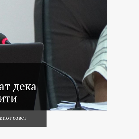
ат дека
тити
киот совет