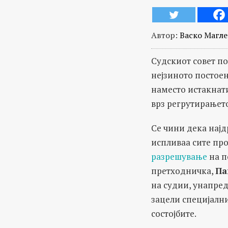
Автор:
Васко Магл
Судскиот совет по
нејзиното постоењ
наместо истакнати
врз регрутирањето
Се чини дека нај
испливаа сите про
разрешување
на п
претходничка,
Па
на судии, унапре
зацели специјални
состојбите.