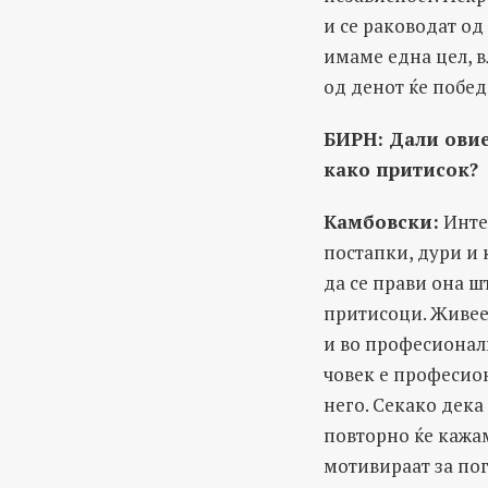
и се раководат од
имаме една цел, в
од денот ќе побед
БИРН: Дали овие
како притисок?
Камбовски:
Интег
постапки, дури и 
да се прави она ш
притисоци. Живеењ
и во професионалн
човек е професио
него. Секако дека
повторно ќе кажа
мотивираат за пог