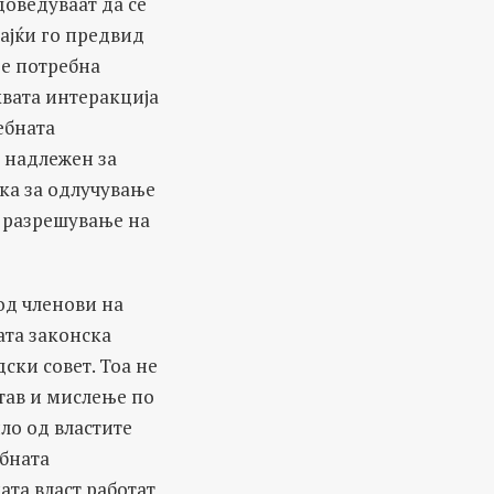
оведуваат да се
ајќи го предвид
 е потребна
квата интеракција
ебната
е надлежен за
ка за одлучување
и разрешување на
од членови на
ата законска
ски совет. Тоа не
став и мислење по
ло од властите
ебната
ата власт работат