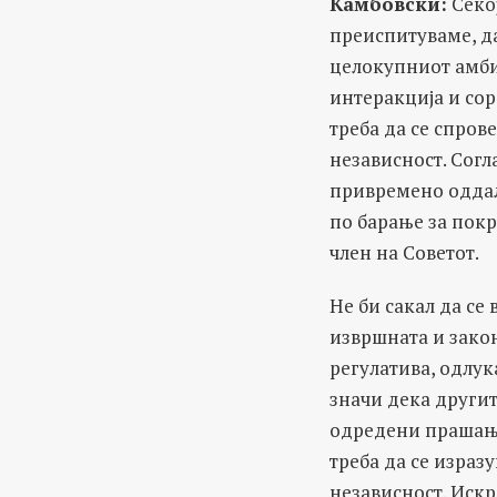
Камбовски:
Секој
преиспитуваме, да
целокупниот амби
интеракција и сор
треба да се спров
независност. Согл
привремено оддал
по барање за пок
член на Советот.
Не би сакал да се
извршната и закон
регулатива, одлук
значи дека другит
одредени прашања.
треба да се израз
независност. Искр