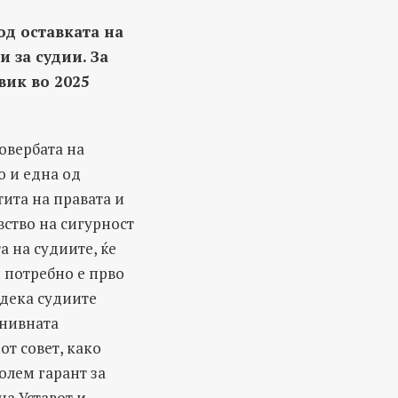
од оставката на
 за судии. За
вик во 2025
овербата на
о и една од
тита на правата и
вство на сигурност
а на судиите, ќе
и потребно е прво
 дека судиите
 нивната
от совет, како
голем гарант за
на Уставот и