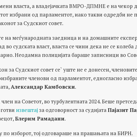
смени власта, а владејачката ВМРО-ДПМНЕ е на чекор 
тот избрани од парламентот, иако такви одредби не п
аконот за Судскиот совет.
те на меѓународната заедница и на домашните експер
 во судската власт, власта се чини дека не се колеба д
нарио. Неодамна полицијата бараше записници во Сов
он за Судскиот совет сe` уште не е донесен, членовите
оизбраните членови од парламентот, едногласно избр
јата,
Александар Камбовски
.
а член на Советот, во турбулентната 2024. Беше претсед
зготви
извештај
за одговорност за судијата
Пајазит Па
вецот,
Блерим Рамадани
.
у по изборот, тој одговараше на прашањата на БИРН.