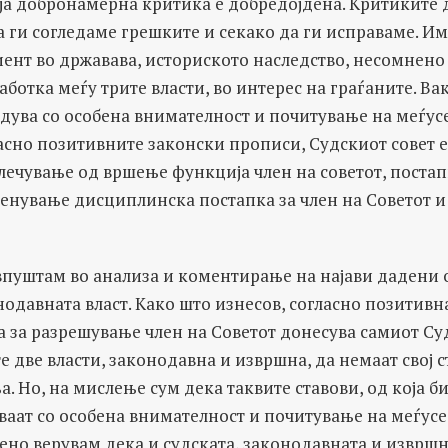
а добронамерна критика е добредојдена. Критиките д
 ги согледаме грешките и секако да ги исправаме. Им
ент во државава, историското наследство, несомнено
аботка меѓу трите власти, во интерес на граѓаните. Ва
едува со особена внимателност и почитување на меѓус
асно позитивните законски прописи, Судскиот совет 
ечување од вршење функција член на советот, постап
ренување дисциплинска постапка за член на Советот 
 впуштам во анализа и коментирање на најави дадени 
одавната власт. Како што изнесов, согласно позитивн
а за разрешување член на Советот донесува самиот Суд
е две власти, законодавна и извршна, да немаат свој 
 Но, на мислење сум дека таквите ставови, од која би
уваат со особена внимателност и почитување на меѓус
ено верувам дека и судската, законодавната и извршн