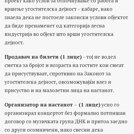
проект како услов за отпочнување со работа и
вршење угостителска дејност – кабаре, иако
знаела дека не постоеле законски услови објектот
да биде пренаменет од категорија лесна
индустрија во објект што врши угостителска
дејност.
Продавач на билети (1 лице)
– тој не водел
сметка за бројот и возраста на гостите кои смеат
да присуствуваат, спротивно на Законот за
угостителска дејност, овозможувајќи влез и
присуство и на малолетни лица на настанот.
Организатор на настанот
–
(1 лице)
усно го
организирал концертот без формално потпишан
договор со музичката група ДНК и притоа заедно
со други осомничени, иако свесни дека