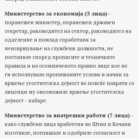
Министерство за економија (5 лица)
–
поранешен министер, поранешен државен
секретар, раководител на сектор, раководител на
одделение и помлад соработник за
неизвршување на службени должности, не
постапиле според прописите и техничките
правила и на осомниченото правно лице кое не
ги исполнувало пропишаните услови и начин за
вршење угостителска дејност во повеќе наврати со
лиценци му овозможиле вршење угостителска
дејност – кабаре.
Министерство за внатрешни работи (7 лица)
–
како службени лица вработени во Штип и Кочани
изготвиле, потпишале и одобриле согласност и