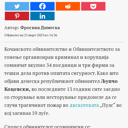
Автор:
Фросина Димеска
Објавено на 21 март 2025 во 14:36
Кочанското обвинителство и Обвинителството за
гонење организиран криминал и корупција
сомничат вкупно 34 поединци и три фирми за
тешки дела против општата сигурност. Како што
објави денеска републичкиот обвинител
Љупчо
Коцевски,
во последните 13 години сите заедно
со сторување или несторување придонеле да се
случи трагичниот пожар во
дискотеката
„Пулс“ во
кој загинаа 59 луѓе.
Според обвинителот осомничени се: