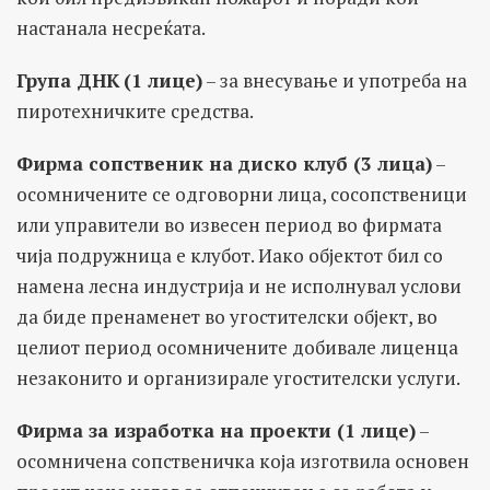
настанала несреќата.
Група ДНК
(1 лице)
– за внесување и употреба на
пиротехничките средства.
Фирма сопственик на диско клуб (3 лица)
–
осомничените се одговорни лица, сосопственици
или управители во извесен период во фирмата
чија подружница е клубот. Иако објектот бил со
намена лесна индустрија и не исполнувал услови
да биде пренаменет во угостителски објект, во
целиот период осомничените добивале лиценца
незаконито и организирале угостителски услуги.
Фирма за изработка на проекти (1 лице)
–
осомничена сопственичка која изготвила основен