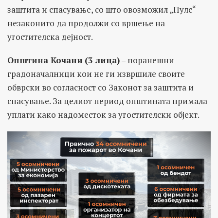
заштита и спасување, со што овозможил „Пулс“
незаконито да продолжи со вршење на
угостителска дејност.
Општина Кочани
(3 лица)
– поранешни
градоначалници кои не ги извршиле своите
обврски во согласност со Законот за заштита и
спасување. За целиот период општината примала
уплати како надоместок за угостителски објект.