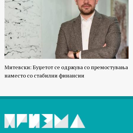
Митевски: Буџетот се одржува со премостувања
наместо со стабилни финансии