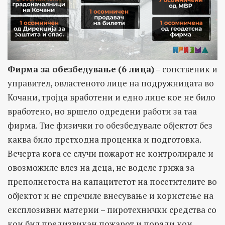
Фирма за обезбедување
(6 лица)
– сопственик и
управител, овластеното лице на подружницата во
Кочани, тројца вработени и едно лице кое не било
вработено, но вршело одредени работи за таа
фирма. Тие физички го обезбедувале објектот без
каква било претходна проценка и подготовка.
Вечерта кога се случи пожарот не контролирале и
овозможиле влез на деца, не воделе грижа за
преполнетоста на капацитетот на посетителите во
објектот и не спречиле внесување и користење на
експлозивни материи – пиротехнички средства со
кои бил предизвикан пожарот и поради кои