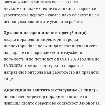
овозможиле на фирмата која ја водела
дискотеката да се стекне со лиценца за вршење
угостителска дејност – кабаре иако објектот не ги
исполнувал законските услови за работа.
Државен пазарен инспекторат (5 лица)
–
двајца поранешни директори и тројца
инспектори биле должни да вршат инспекциски
надзор, не ги извршиле своите службени
должности и во периодот од 09.01.2020 година до
16.03.2025 година во ниту еден наврат не
направиле контрола над работењето на правното
лице.
Дирекција за заштита и спасување
(1 лице)
–
поранешен директор поради тоа што не ги
извршил своите обврски во согласност Законот за