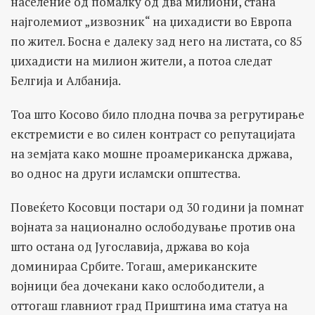
население од помалку од два милиони, стана
најголемиот „извозник“ на џихадисти во Европа
по жител. Босна е далеку зад него на листата, со 85
џихадисти на милион жители, а потоа следат
Белгија и Албанија.
Тоа што Косово било плодна почва за регрутирање
екстремисти е во силен контраст со репутацијата
на земјата како мошне проамериканска држава,
во однос на други исламски општества.
Повеќето Косовци постари од 30 години ја помнат
војната за национално ослободување против она
што остана од Југославија, држава во која
доминираа Србите. Тогаш, американските
војници беа дочекани како ослободители, а
оттогаш главниот град Приштина има статуа на