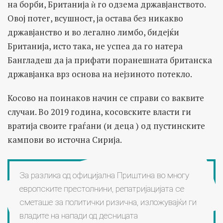
на борби, Британија ѝ го одзема државјанството.
Овој потег, всушност, ја остава без никакво
државјанство и во легално лимбо, бидејќи
Британија, исто така, не успеа да го натера
Бангладеш да ја прифати поранешната британска
државјанка врз основа на нејзиното потекло.
Косово на поинаков начин се справи со ваквите
случаи. Во 2019 година, косовските власти ги
вратија своите граѓани (и деца ) од пустинските
кампови во источна Сирија.
За разлика од официјална Приштина во многу
европските престолнини, репатријацијата се
сметаше за политички ризична, изложувајќи ги
владите на напади од десницата