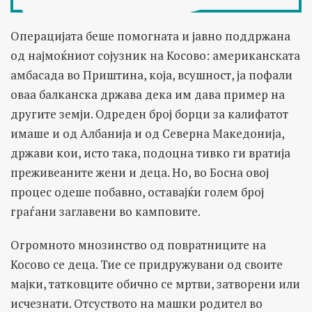
Операцијата беше помогната и јавно поддржана
од најмоќниот сојузник на Косово: американската
амбасада во Приштина, која, всушност, ја пофали
оваа балканска држава дека им дава пример на
другите земји. Одреден број борци за калифатот
имаше и од Албанија и од Северна Македонија,
држави кои, исто така, подоцна тивко ги вратија
преживеаните жени и деца. Но, во Босна овој
процес одеше побавно, оставајќи голем број
граѓани заглавени во камповите.
Огромното мнозинство од повратниците на
Косово се деца. Тие се придружувани од своите
мајки, татковците обично се мртви, затворени или
исчезнати. Отсуството на машки родител во