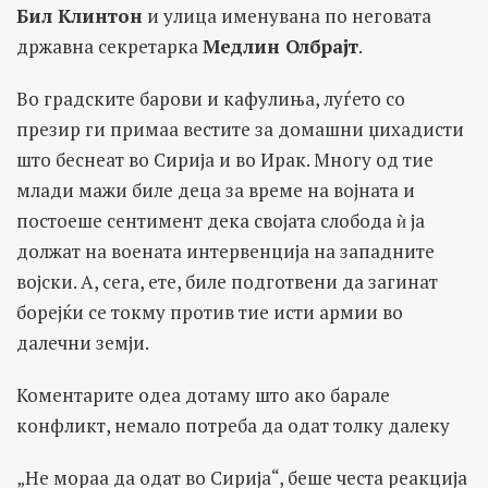
Бил Клинтон
и улица именувана по неговата
државна секретарка
Медлин Олбрајт
.
Во градските барови и кафулиња, луѓето со
презир ги примаа вестите за домашни џихадисти
што беснеат во Сирија и во Ирак. Многу од тие
млади мажи биле деца за време на војната и
постоеше сентимент дека својата слобода ѝ ја
должат на воената интервенција на западните
војски. А, сега, ете, биле подготвени да загинат
борејќи се токму против тие исти армии во
далечни земји.
Коментарите одеа дотаму што ако барале
конфликт, немало потреба да одат толку далеку
„Не мораа да одат во Сирија“, беше честа реакција