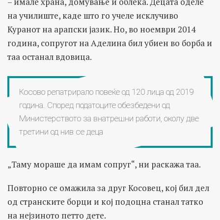
– имале храна, домување и облека. Децата оделе
на училиште, каде што го учеле исклучиво
Куранот на арапски јазик. Но, во ноември 2014
година, сопругот на Аделина бил убиен во борба и
таа останал вдовица.
Косово репатрирало повеќе од 120 лица од 2019
година. Според податоците обезбедени од
Министерството за внатрешни работи, околу две
третини од нив се деца
„Таму мораше да имам сопруг“, ни раскажа таа.
Повторно се омажила за друг Косовец, кој бил дел
од странските борци и кој подоцна станал татко
на нејзиното петто дете.