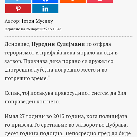
Автор:
Јетон Муслиу
Објавено на 26 март 2025 во 10:43
Деновиве,
Нуредин С
у
лејмани
го отфрла
тероризмот и прифаќа дека морало да оди в
затвор. Признава дека порано се дружел со
„погрешни луѓе, на погрешно место и во
погрешно време.“
Сепак, тој посакува правосудниот систем да бил
поправеден кон него.
Имал 27 години во 2013 година, кога полицијата
го привела. Го сретнавме во затворот во Дубрава,
десет години подоцна, непосредно пред да биде