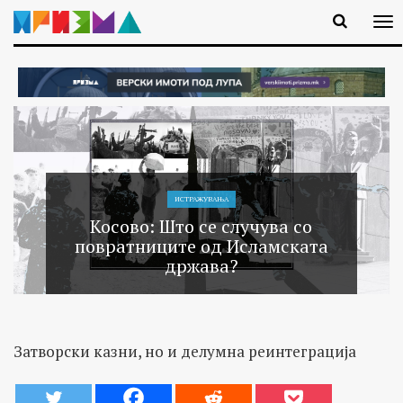
ИСТРАЖУВАЊA
Косовo: Што се случува со
повратниците од Исламската
држава?
Затворски казни, но и делумна реинтеграција