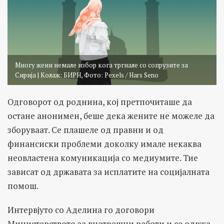
Многу жени немале избор кога тргнале со сопрузите за
Сирија | Колаж: БИРН, Фото: Pexels / Hars Seno
Одговорот од роднина, кој претпочиташе да
остане анонимен, беше дека жените не можеле да
зборуваат. Се плашеле од правни и од
финансиски проблеми доколку имале некаква
неовластена комуникација со медиумите. Тие
зависат од државата за исплатите на социјалната
помош.
Интервјуто со Аделина го договори
Министерството за внатрешни работи и се одржа