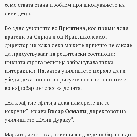
семејствата стана проблем при школувањето на
овие деца.
Во едно училиште во Приштина, кое прими деца
вратени од Сирија и од Ирак, школскиот
директор ни кажа дека мајките првично не сакале
да присуствуваат на родителски состаноци:
нивната строга религија забранувала такви
интеракции. Па, затоа училиштето морало да ги
убеди дека нивното присуство на состаноците е
во најдобар интерес за децата.
„На крај, тие сфатија дека намерите ни се
искрени“, изјави
Висар Османи
, директорот на
училиштето „Емин Дураку“.
Мајките, исто така, поставија одредени барања до