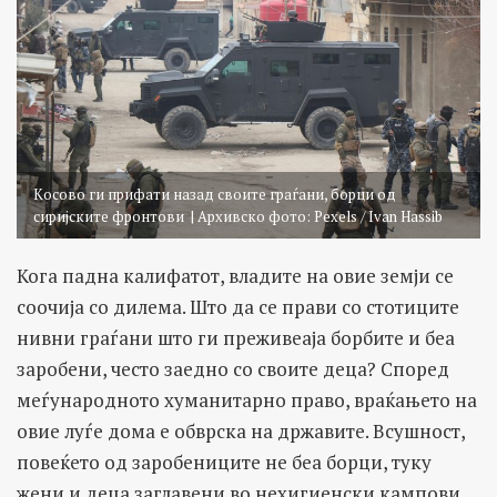
Косово ги прифати назад своите граѓани, борци од
сиријските фронтови | Архивско фото: Pexels / Ivan Hassib
Кога падна калифатот, владите на овие земји се
соочија со дилема. Што да се прави со стотиците
нивни граѓани што ги преживеаја борбите и беа
заробени, често заедно со своите деца? Според
меѓународното хуманитарно право, враќањето на
овие луѓе дома е обврска на државите. Всушност,
повеќето од заробениците не беа борци, туку
жени и деца заглавени во нехигиенски кампови.