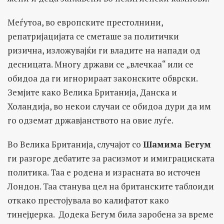
Меѓутоа, во европските престолнини,
репатријацијата се сметаше за политички
ризична, изложувајќи ги владите на напади од
десницата. Многу држави се „влечкаа“ или се
обидоа да ги игнорираат законските обврски.
Земјите како Велика Британија, Данска и
Холандија, во некои случаи се обидоа дури да им
го одземат државјанството на овие луѓе.
Во Велика Британија, случајот со
Шамима Бегум
ги разгоре дебатите за расизмот и имиграциската
политика. Таа е родена и израсната во источен
Лондон. Таа станува цел на британските таблоиди
откако престојувала во калифатот како
тинејџерка. Додека Бегум била заробена за време