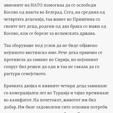
авионите на НАТО помогнаа да се ослободи
Косово од власта во Белград. Сега, на средина од
четвртата деценија, таа живее во Приштина со
своите пет деца, родени од два брака со мажи од
Косово, кои се бореле за исламската држава.
Таа зборуваше под услов да не биде објавено
нејзиното вистинско име. Рече дека првично се
противела да замине во Сирија, но нејзиниот
сопруг бил решен да оди и таа не сакала да го
растури семејството.
Брачната двојка и нивните четири деца заминале
со комерцијален лет во Турција и тајно преминале
во калифатот. На почетокот, животот им бил
добар. Им биле задоволени сите основни потреби