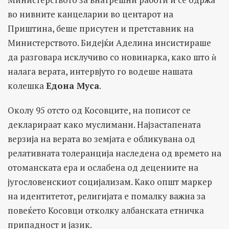
во нивните канцеларии во центарот на
Приштина, беше присутен и претставник на
Министерството. Бидејќи Аделина инсистираше
да разговара исклучиво со новинарка, како што ѝ
налага верата, интервјуто го водеше нашата
колешка
Едона Муса
.
Околу 95 отсто од Косовците, на пописот се
декларираат како муслимани. Најзастапената
верзија на верата во земјата е обликувана од
релативната толеранција наследена од времето на
отоманската ера и ослабена од децениите на
југословенскиот социјализам. Како општ маркер
на идентитетот, религијата е помалку важна за
повеќето Косовци отколку албанската етничка
припадност и јазик.