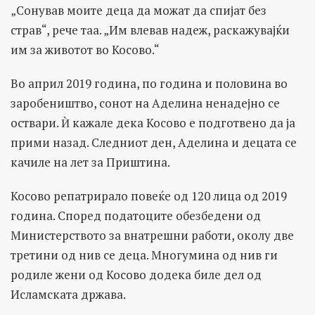
„Сонував моите деца да можат да спијат без
страв“, рече таа. „Им влевав надеж, раскажувајќи
им за животот во Косово.“
Во април 2019 година, по година и половина во
заробеништво, сонот на Аделина ненадејно се
оствари. Ѝ кажале дека Косово е подготвено да ја
прими назад. Следниот ден, Аделина и децата се
качиле на лет за Приштина.
Косово репатрирало повеќе од 120 лица од 2019
година. Според податоците обезбедени од
Министерството за внатрешни работи, околу две
третини од нив се деца. Многумина од нив ги
родиле жени од Косово додека биле дел од
Исламската држава.