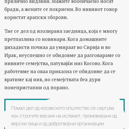
прилично видливи. Мажите вообичаено носат
бради, а жените се покриени. Во нивниот говор
користат арапски зборови.
Тие се дел од изолирана заедница, која е многу
претпазлива со новинари. Кога домашните
џихадисти почнаа да умираат во Сирија и во
Ирак, неуспешно се обидовме да разговараме со
нивните семејства, патувајќи низ Косово. Кога
работевме на оваа приказна се обидовме да се
вратиме кај нив, но семејствата беа дури
понепристапни од порано.
Помал дел од косовското општество се свртува
кон строгите верзии на исламот, промовирани од
верски лица и од добротворни организации