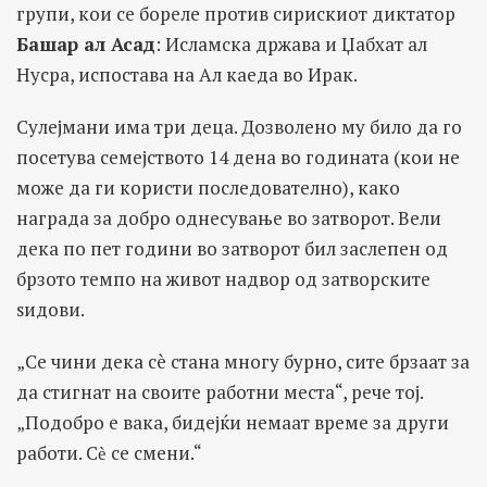
групи, кои се бореле против сирискиот диктатор
Башар ал Асад
: Исламска држава и Џабхат ал
Нусра, испостава на Ал каеда во Ирак.
Сулејмани има три деца. Дозволено му било да го
посетува семејството 14 дена во годината (кои не
може да ги користи последователно), како
награда за добро однесување во затворот. Вели
дека по пет години во затворот бил заслепен од
брзото темпо на живот надвор од затворските
ѕидови.
„Се чини дека сè стана многу бурно, сите брзаат за
да стигнат на своите работни места“, рече тој.
„Подобро е вака, бидејќи немаат време за други
работи. Сѐ се смени.“