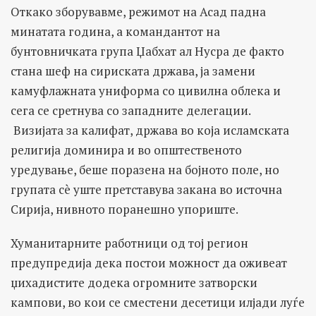
Откако зборувавме, режимот на Асад падна
минатата година, а командантот на
бунтовничката група Џабхат ал Нусра де факто
стана шеф на сириската држава, ја замени
камуфлажната униформа со цивилна облека и
сега се сретнува со западните делегации.
Визијата за калифат, држава во која исламската
религија доминира и во општественото
уредување, беше поразена на бојното поле, но
групата сè уште претставува закана во источна
Сирија, нивното поранешно упориште.
Хуманитарните работници од тој регион
предупредија дека постои можност да оживеат
џихадистите додека огромните затворски
кампови, во кои се сместени десетици илјади луѓе