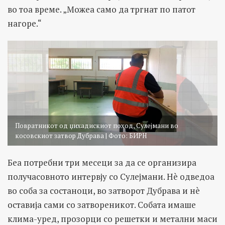
во тоа време. „Можеа само да тргнат по патот
нагоре.“
Повратникот од џихадискиот поход, Сулејмани во
косовскиот затвор Дубрава | Фото: БИРН
Беа потребни три месеци за да се организира
получасовното интервју со Сулејмани. Нè одведоа
во соба за состаноци, во затворот Дубрава и нè
оставија сами со затвореникот. Собата имаше
клима-уред, прозорци со решетки и метални маси