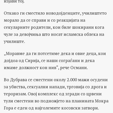
изјави тој.
Откако ги сместило новодојденците, училиштето
морало да се справи и со реакцијата на
секуларните родители, кои биле шокирани кога
чуле за девојчиња што носат исламска облека на
училиште.
„Моравме да ги потсетиме дека и овие деца, кои
дојдоа од Сирија, се наши сограѓани и дека
имаме должност кон нив“, рече Османи.
Во Дубрава се сместени околу 2.000 мажи осудени
за убиства, сексуални напади, трговија со дрога и
тероризам. Овој комплекс од згради со црвени
тули сместени во подножјето на планината Мокра
Гора е еден од најголемите косовски затвори.