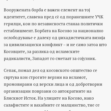
Вооружената борба е важен елемент на тој
идентитет, славена пред сѐ од поранешните УЧК
герилци, кои по независноста станаа политички
естаблишмент. Борбата на Косово за национално
ослободување е далеку од џихадистичката визија
за цивилизациски конфликт – и не само затоа што
Косовците, за разлика од исламските
радикалисти, Западот го сметаат за сојузник.
Сепак, помал дел од косовското општество се
свртува кон строгите верзии на исламот,
промовирани од верски лица и од добротворни
организации поврзани со автократиите на
Блискиот Исток. На улиците на Косово, иако
салафистите и вахабиите се малцинство, тие се