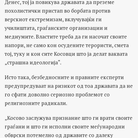
Денес, тој ја повикува државата да преземе
похолистички пристап во борбата против
верскиот екстремизам, вклучувајќи ги
училиштата, граѓанските организации и
медиумите. Властите треба да ги насочат своите
напори, не само кон осудените терористи, смета
тој, туку и кон сите Косовци што ја делат ваквата
„страшна идеологија“.
Исто така, безбедносните и правните експерти
предупредуваат на ризикот од тоа државата да не
го сфати доволно сериозно проблемот со
религиозните радикали.
„Косово заслужува признание што ги врати своите
граѓани и што ги исполни своите меѓународни
обврски потемелно од државите со далеку