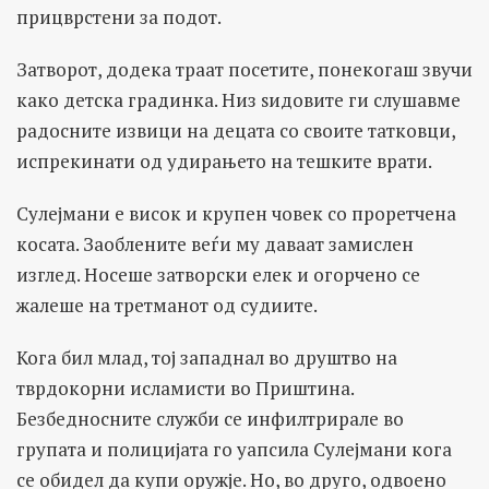
прицврстени за подот.
Затворот, додека траат посетите, понекогаш звучи
како детска градинка. Низ ѕидовите ги слушавме
радосните извици на децата со своите татковци,
испрекинати од удирањето на тешките врати.
Сулејмани е висок и крупен човек со проретчена
косата. Заоблените веѓи му даваат замислен
изглед. Носеше затворски елек и огорчено се
жалеше на третманот од судиите.
Кога бил млад, тој западнал во друштво на
тврдокорни исламисти во Приштина.
Безбедносните служби се инфилтрирале во
групата и полицијата го уапсила Сулејмани кога
се обидел да купи оружје. Но, во друго, одвоено