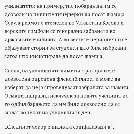
училиштето: на пример, тие побараа да им се
дозволи на нивните тинејџерки да носат шамија.
Секуларизмот е втемелен во Уставот на Косово и
верските симболи се генерално забранети во
државните училишта. А во вестите периодично се
објавуваат стории за студенти што биле избркани
затоа што инсистирале да носат шамија.
Сепак, на училишните администратори им е
дозволена одредена флексибилност и може да
изберат да не ја спроведуваат забраната за шамии.
Османи направил исклучок за новите ученици, но
го одбил барањето да им биде дозволено да се
молат во текот на училишниот ден.
„Следниот чекор е нивната социјализација“,