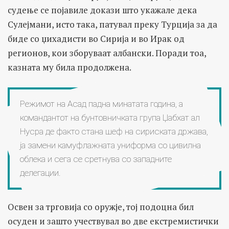
судење се појавиле докази што укажале дека
Сулејмани, исто така, патувал преку Турција за да
биде со џихадисти во Сирија и во Ирак од
регионов, кои зборуваат албански. Поради тоа,
казната му била продолжена.
Режимот на Асад падна минатата година, а
командантот на бунтовничката група Џабхат ал
Нусра де факто стана шеф на сириската држава,
ја замени камуфлажната униформа со цивилна
облека и сега се сретнува со западните
делегации.
Освен за трговија со оружје, тој подоцна бил
осуден и зашто учествувал во две екстремистички