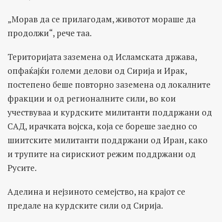
„Морав да се прилагодам, животот мораше да
продолжи“, рече таа.
Територијата заземена од Исламската држава,
опфаќајќи големи делови од Сирија и Ирак,
постепено беше повторно заземена од локалните
фракции и од регионалните сили, во кои
учествуваа и курдските милитанти поддржани од
САД, ирачката војска, која се бореше заедно со
шиитските милитанти поддржани од Иран, како
и трупите на сирискиот режим поддржани од
Русите.
Аделина и нејзиното семејство, на крајот се
предале на курдските сили од Сирија.