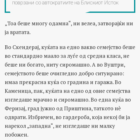
поврзани со автократиите на Блискиот Исток
„Тоа беше многу одамна“, ни велеа, затворајќи ни
ја вратата.
Во Скендерај, куќата на едно вакво семејство беше
во стандардно маало за луѓе од средна класа, не
беше ни богато, ниту сиромашно. А во Вуштри,
семејството беше очигледно добро ситуирано:
имаа прекрасна куќа со градина и гаража. Во
Каменица, пак, куќата на едно од овие семејства
изгледаше мрачно и сиромашно. Во една куќа во
Феризај, град јужно од Приштина, таткото нè
одврати. Избричен, во гардероба, која некој би ја
нарекол „западна“, не изгледаше ни малку
побожен.