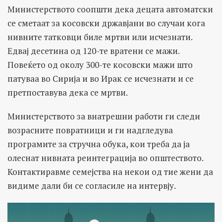
Министерството соопшти дека децата автоматски
се сметаат за косовски државјани во случаи кога
нивните татковци биле мртви или исчезнати.
Едвај десетина од 120-те вратени се мажи.
Повеќето од околу 300-те косовски мажи што
патуваа во Сирија и во Ирак се исчезнати и се
претпоставува дека се мртви.
Министерството за внатрешни работи ги следи
возрасните повратници и ги надгледува
програмите за стручна обука, кои треба да ја
олеснат нивната реинтеграција во општеството.
Контактиравме семејства на некои од тие жени да
видиме дали би се согласиле на интервју.