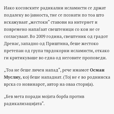
Иако косовските радикални исламисти се држат
подалеку во јавноста, тие се познати по тоа што
искажуваат „жестоки“ ставови на интернет и
повремено напаѓаат свештеници со кои не се
согласуваат. Во 2009 година, свештеник од градот
Дренас, западно од Приштина, беше жестоко
претепан од група тврдокорни исламисти, откако
ги критикуваше во една од неговите проповеди.
„Тоа не беше личен напад“, рече имамот
Осман
Муслиу
,
кој беше нападнат. (Тој не е во роднинска
врска со новинарот, автор на оваа сторија).
„Бев мета поради мојата борба против
радикализацијата“.