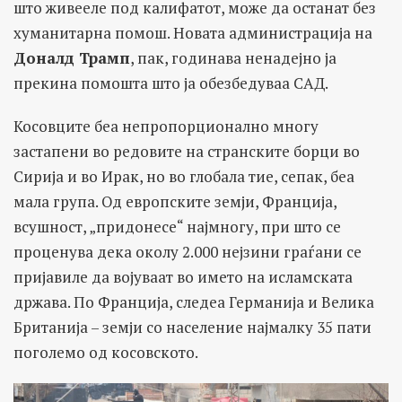
што живееле под калифатот, може да останат без
хуманитарна помош. Новата администрација на
Доналд Трамп
, пак, годинава ненадејно ја
прекина помошта што ја обезбедуваа САД.
Косовците беа непропорционално многу
застапени во редовите на странските борци во
Сирија и во Ирак, но во глобала тие, сепак, беа
мала група. Од европските земји, Франција,
всушност, „придонесе“ најмногу, при што се
проценува дека околу 2.000 нејзини граѓани се
пријавиле да војуваат во името на исламската
држава. По Франција, следеа Германија и Велика
Британија – земји со население најмалку 35 пати
поголемо од косовското.