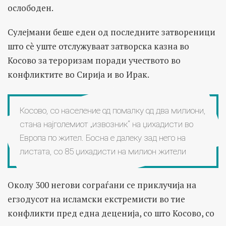
ослободен.
Сулејмани беше еден од последните затвореници
што сè уште отслужуваат затворска казна во
Косово за тероризам поради учеството во
конфликтите во Сирија и во Ирак.
Косово, со население од помалку од два милиони,
стана најголемиот „извозник“ на џихадисти во
Европа по жител. Босна е далеку зад него на
листата, со 85 џихадисти на милион жители
Околу 300 негови сограѓани се приклучија на
егзодусот на исламски екстремисти во тие
конфликти пред една деценија, со што Косово, со