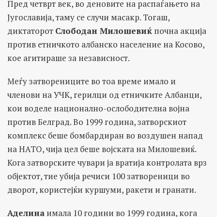
Пред четврт век, во деновите на распаѓањето на
Југославија, таму се случи масакр. Тогаш,
диктаторот
Слободан Милошевиќ
почна акција
против етничкото албанско население на Косово,
кое агитираше за независност.
Меѓу затворениците во тоа време имало и
членови на УЧК, герилци од етничките Албанци,
кои воделе национално-ослободителна војна
против Белград. Во 1999 година, затворскиот
комплекс беше бомбардиран во воздушен напад
на НАТО, чија цел беше војската на Милошевиќ.
Кога затворските чувари ја вратија контролата врз
објектот, тие убија речиси 100 затвореници во
дворот, користејќи куршуми, ракети и гранати.
Аделина
имала 10 години во 1999 година, кога