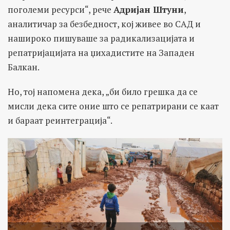
поголеми ресурси“, рече
Адријан Штуни
,
аналитичар за безбедност, кој живее во САД и
нашироко пишуваше за радикализацијата и
репатријацијата на џихадистите на Западен
Балкан.
Но, тој напомена дека, „би било грешка да се
мисли дека сите оние што се репатрирани се каат
и бараат реинтеграција“.