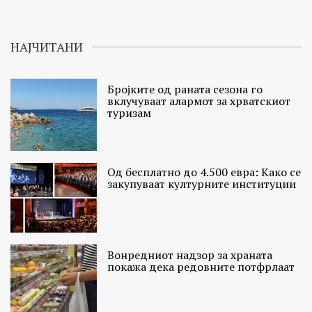
НАЈЧИТАНИ
Бројките од раната сезона го
вклучуваат алармот за хрватскиот
туризам
Од бесплатно до 4.500 евра: Како се
закупуваат културните институции
Вонредниот надзор за храната
покажа дека редовните потфрлаат