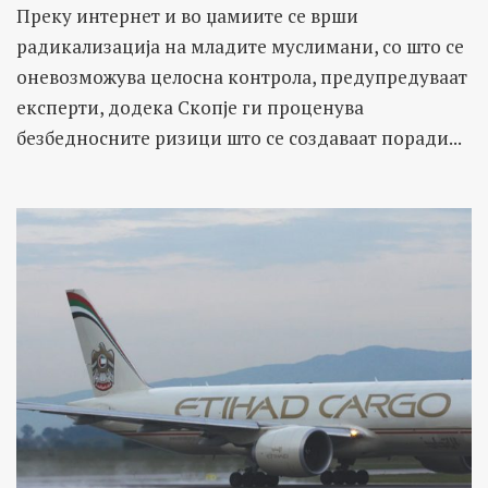
Преку интернет и во џамиите се врши
радикализација на младите муслимани, со што се
оневозможува целосна контрола, предупредуваат
експерти, додека Скопје ги проценува
безбедносните ризици што се создаваат поради...