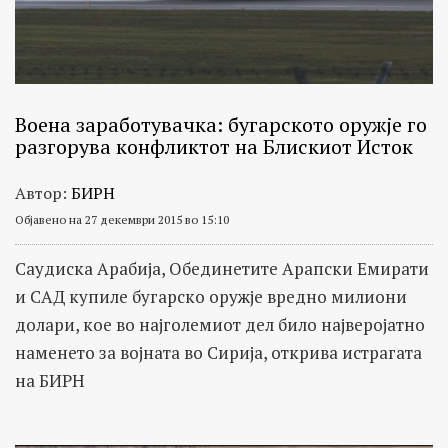
Воена заработувачка: бугарското оружје го
разгорува конфликтот на Блискиот Исток
Автор:
БИРН
Објавено на 27 декември 2015 во 15:10
Саудиска Арабија, Обединетите Арапски Емирати
и САД купиле бугарско оружје вредно милиони
долари, кое во најголемиот дел било најверојатно
наменето за војната во Сирија, открива истрагата
на БИРН