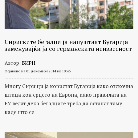
Сириските бегалци ја напуштаат Бугарија
заменувајќи ја со германската неизвесност
Автор:
БИРН
Објавено на 01 декември 2014 во 10:45
Многу Сиријци ја користат Бугарија како отскочна
штица кон срцето на Европа, иако правилата на
ЕУ велат дека бегалците треба да останат таму
каде што се