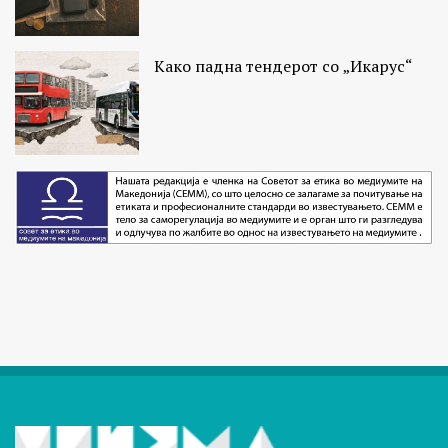
Како падна тендерот со „Икарус“