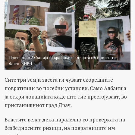
Протест во Албанија за враќање на децата од боиштата |
Фото: БИРН
Сите три земји засега ги чуваат скорешните
повратници во посебни установи. Само Албанија
ја откри локацијата каде што тие престојуваат, во
пристанишниот град Драч.
Властите велат дека паралелно со проверката на
безбедносните ризици, на повратниците им