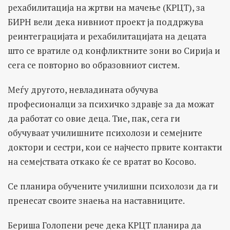
рехабилитација на жртви на мачење (КРЦТ), за
БИРН вели дека нивниот проект ја поддржува
реинтеграцијата и рехабилитацијата на децата
што се вратиле од конфликтните зони во Сирија и
сега се повторно во образовниот систем.
Меѓу другото, невладината обучува
професионалци за психичко здравје за да можат
да работат со овие деца. Тие, пак, сега ги
обучуваат училишните психолози и семејните
доктори и сестри, кои се најчесто првите контакти
на семејствата откако ќе се вратат во Косово.
Се планира обучените училишни психолози да ги
пренесат своите знаења на наставниците.
Бериша Голопени рече дека КРЦТ планира да