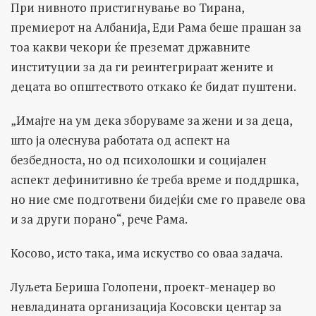
При нивното пристигнување во Тирана,
премиерот на Албанија, Еди Рама беше прашан за
тоа какви чекори ќе преземат државните
институции за да ги реинтегрираат жените и
децата во општеството откако ќе бидат пуштени.
„Имајте на ум дека зборуваме за жени и за деца,
што ја олеснува работата од аспект на
безбедноста, но од психолошки и социјален
аспект дефинитивно ќе треба време и поддршка,
но ние сме подготвени бидејќи сме го правеле ова
и за други порано“, рече Рама.
Косово, исто така, има искуство со оваа задача.
Луљета Бериша Голопени, проект-менаџер во
невладината организација Косовски центар за