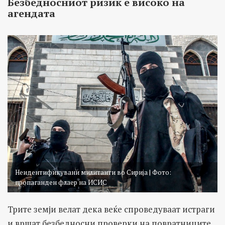
Безбедносниот ризик е високо на
агендата
Неидентификувани милитанти во Сирија | Фото:
пропаганден флаер на ИСИС
Трите земји велат дека веќе спроведуваат истраги
и вршат безбедносни проверки на повратниците