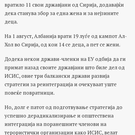
вратило 11 свои државјани од Сирија, додавајќи
дека станува збор за една жена и за нејзините
деца.
На 1 август, Албанија врати 19 луѓе од кампот Ал-
Хол во Сирија, од кои 14 се деца, а пет се жени.
Додека некои држави-членки на ЕУ одбија да ги
примат назад своите државјани што биле дел од
ИСИС, овие три балкански држави развија
стратегии за реинтеграција и очекуваат уште
повеќе повратници.
Но, долг е патот од подготвување стратегија до
успешно дерадикализирање и општествена
интеграција на поранешните членови на
терористички организации како ИСИС, велат