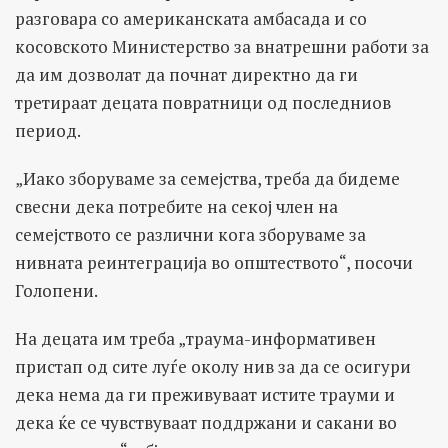
разговара со американската амбасада и со
косовското Министерство за внатрешни работи за
да им дозволат да почнат директно да ги
третираат децата повратници од последниов
период.
„Иако зборуваме за семејства, треба да бидеме
свесни дека потребите на секој член на
семејството се различни кога зборуваме за
нивната реинтеграција во општеството“, посочи
Голопени.
На децата им треба „траума-информативен
пристап од сите луѓе околу нив за да се осигури
дека нема да ги преживуваат истите трауми и
дека ќе се чувствуваат поддржани и сакани во