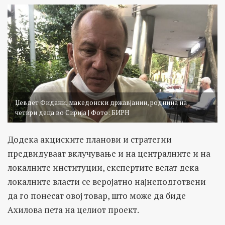
Џевдет Фидани, македонски државјанин, роднина на
четири деца во Сирија | Фото: БИРН
Додека акциските планови и стратегии
предвидуваат вклучување и на централните и на
локалните институции, експертите велат дека
локалните власти се веројатно најнеподготвени
да го понесат овој товар, што може да биде
Ахилова пета на целиот проект.