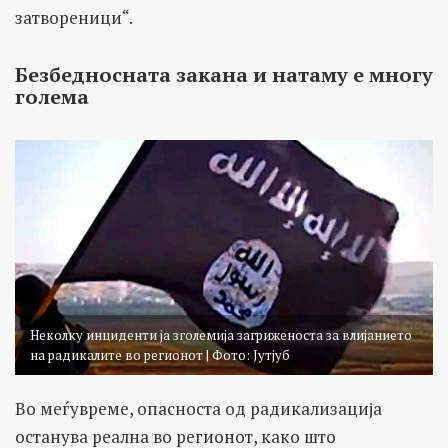
затвореници“.
Безбедносната закана и натаму е многу
голема
Неколку инциденти ја зголемија загриженоста за влијанието
на радикалите во регионот | Фото: Јутјуб
Во меѓувреме, опасноста од радикализација
останува реална во регионот, како што