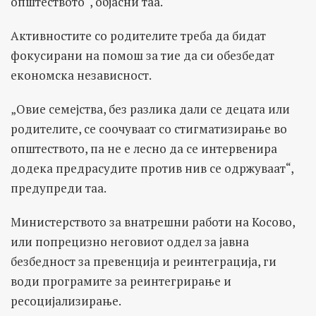
општеството“, објасни таа.
Активностите со родителите треба да бидат
фокусирани на помош за тие да си обезбедат
економска независност.
„Овие семејства, без разлика дали се децата или
родителите, се соочуваат со стигматизирање во
општеството, па не е лесно да се интервенира
додека предрасудите против нив се одржуваат“,
предупреди таа.
Министерството за внатрешни работи на Косово,
или попрецизно неговиот оддел за јавна
безбедност за превенција и реинтеграција, ги
води програмите за реинтегрирање и
ресоцијализирање.