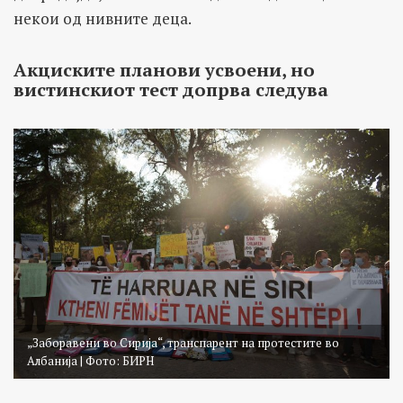
некои од нивните деца.
Акциските планови усвоени, но
вистинскиот тест допрва следува
„Заборавени во Сирија“, транспарент на протестите во
Албанија | Фото: БИРН