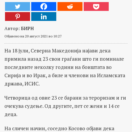
Автор:
БИРН
Објавено на 20 август 2021 во 10:27
На 18 јули, Северна Македонија најави дека
примила назад 23 свои граѓани што ги поминале
последните неколку години на боиштата во
Сирија и во Ирак, а биле и членови на Исламската
држава, ИСИС.
Четворица од овие 23 се барани за тероризам и ги
очекува судење. Од другите, пет се жени и 14 се
деца.
На сличен начин, соседно Косово објави дека