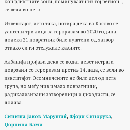
конфликтните зони, поминуваат низ тој регион“,
се вели во него.
Извештајот, исто така, нотира дека во Косово се
уапсени три лица за тероризам во 2020 година,
додека 21 повратник биле пуштени од затвор
откако си ги отслужиле казните.
Албанија пријави дека се водат девет истраги
поврзани со тероризам против 14 лица, се вели во
извештајот. Осомничените не биле дел од иста
група, но меѓу нив имало повратници,
радикализирани затвореници и џихадисти, се
додава.
Синиша Јаков Марушиќ
,
Фјори Синорука
,
Џорџина Бами