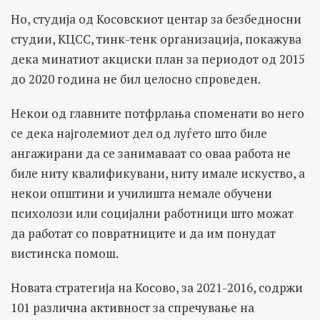
Но, студија од Косовскиот центар за безбедносни
студии, КЦСС, тинк-тенк организација, покажува
дека минатиот акциски план за периодот од 2015
до 2020 година не бил целосно спроведен.
Некои од главните потфрлања споменати во него
се дека најголемиот дел од луѓето што биле
ангажирани да се занимаваат со оваа работа не
биле ниту квалификувани, ниту имале искуство, а
некои општини и училишта немале обучени
психолози или социјални работници што можат
да работат со повратниците и да им понудат
вистинска помош.
Новата стратегија на Косово, за 2021-2016, содржи
101 различна активност за спречување на