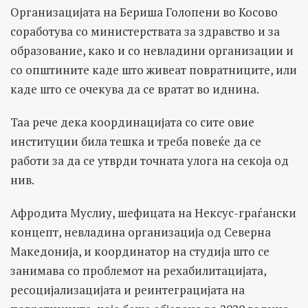
Организацијата на Бериша Голопени во Косово
соработува со министерствата за здравство и за
образование, како и со невладини организации и
со општините каде што живеат повратниците, или
каде што се очекува да се вратат во иднина.
Таа рече дека координацијата со сите овие
институции била тешка и треба повеќе да се
работи за да се утврди точната улога на секоја од
нив.
Афродита Муслиу, шефицата на Нексус-граѓански
концепт, невладина организација од Северна
Македонија, и координатор на студија што се
занимава со проблемот на рехабилитацијата,
ресоцијализацијата и реинтеграцијата на