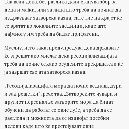
Таа вели дека, без разлика дали станува збор за
деца и мајки, или за лица што треба да почнат да
издржуваат затворска казна, сите тие на крајот ќе
се вратат во локалните заедници, каде што
најмногу им треба да бидат прифатени.
Муслиу, исто така, предупредува дека државите
ќе згрешат ако мислат дека ресоцијализацијата
треба да почне откако осудените прекршители ќе
ја завршат својата затворска казна.
„Ресоцијализацијата мора да почне веднаш, дури
и зад решетки“, рече таа. „Затворските чувари и
другиот персонал во затворите мора да бидат
обучени да работат со овие луѓе, а треба да се
разгледа и можноста да се издвојат посебни
делови каде што ќе престојуваат овие