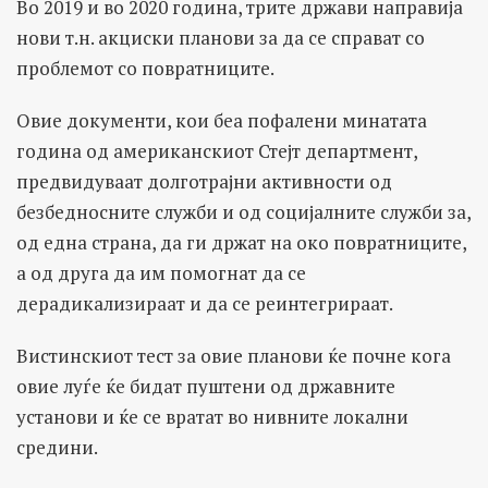
Во 2019 и во 2020 година, трите држави направија
нови т.н. акциски планови за да се справат со
проблемот со повратниците.
Овие документи, кои беа пофалени минатата
година од американскиот Стејт департмент,
предвидуваат долготрајни активности од
безбедносните служби и од социјалните служби за,
од една страна, да ги држат на око повратниците,
а од друга да им помогнат да се
дерадикализираат и да се реинтегрираат.
Вистинскиот тест за овие планови ќе почне кога
овие луѓе ќе бидат пуштени од државните
установи и ќе се вратат во нивните локални
средини.