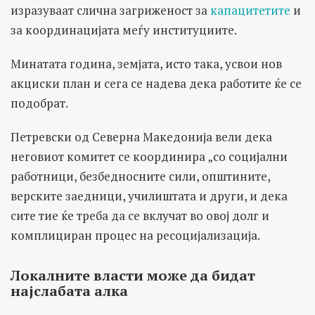
изразуваат слична загриженост за
капацитетите
и
за координацијата меѓу институциите.
Минатата година, земјата, исто така, усвои нов
акциски план и сега се надева дека работите ќе се
подобрат.
Петревски од Северна Македонија вели дека
неговиот комитет се координира „со социјални
работници, безбедносните сили, општините,
верските заедници, училиштата и други, и дека
сите тие ќе треба да се вклучат во овој долг и
комплициран процес на ресоцијализација.
Локалните власти може да бидат
најслабата алка