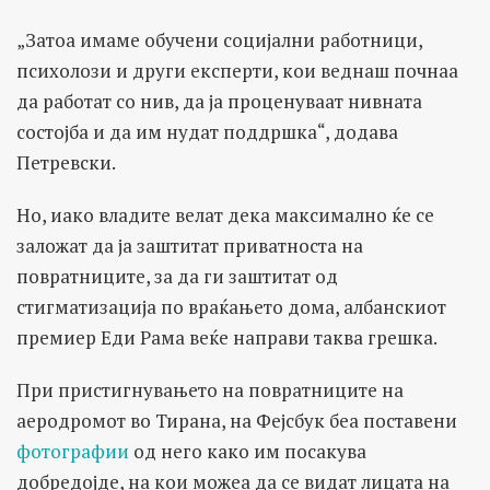
„Затоа имаме обучени социјални работници,
психолози и други експерти, кои веднаш почнаа
да работат со нив, да ја проценуваат нивната
состојба и да им нудат поддршка“, додава
Петревски.
Но, иако владите велат дека максимално ќе се
заложат да ја заштитат приватноста на
повратниците, за да ги заштитат од
стигматизација по враќањето дома, албанскиот
премиер Еди Рама веќе направи таква грешка.
При пристигнувањето на повратниците на
аеродромот во Тирана, на Фејсбук беа поставени
фотографии
од него како им посакува
добредојде, на кои можеа да се видат лицата на