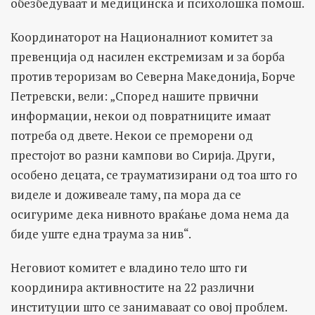
обезбедуваат и медицинска и психолошка помош.
Координаторот на Националниот комитет за
превенција од насилен екстремизам и за борба
против тероризам во Северна Македонија, Борче
Петревски, вели: „Според нашите првични
информации, некои од повратниците имаат
потреба од двете. Некои се преморени од
престојот во разни кампови во Сирија. Други,
особено децата, се трауматизирани од тоа што го
виделе и доживеале таму, па мора да се
осигуриме дека нивното враќање дома нема да
биде уште една траума за нив“.
Неговиот комитет е владино тело што ги
координира активностите на 22 различни
институции што се занимаваат со овој проблем.