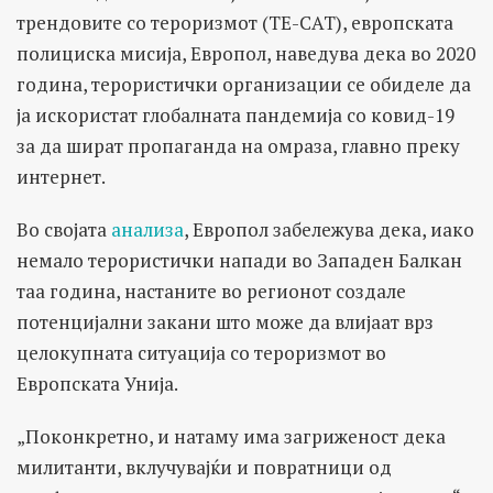
трендовите со тероризмот (ТЕ-САТ), европската
полициска мисија, Европол, наведува дека во 2020
година, терористички организации се обиделе да
ја искористат глобалната пандемија со ковид-19
за да шират пропаганда на омраза, главно преку
интернет.
Во својата
анализа
, Европол забележува дека, иако
немало терористички напади во Западен Балкан
таа година, настаните во регионот создале
потенцијални закани што може да влијаат врз
целокупната ситуација со тероризмот во
Европската Унија.
„Поконкретно, и натаму има загриженост дека
милитанти, вклучувајќи и повратници од