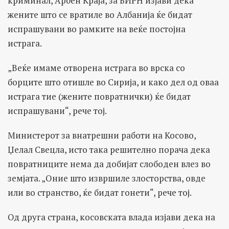
криминал, Арбен Краја, за БИРН изјави дека
жените што се вратиле во Албанија ќе бидат
испрашувани во рамките на веќе постојна
истрага.
„Веќе имаме отворена истрага во врска со
борците што отишле во Сирија, и како дел од оваа
истрага тие (жените повратнички) ќе бидат
испрашувани“, рече тој.
Министерот за внатрешни работи на Косово,
Џелал Свецла, исто така решително порача дека
повратниците нема да добијат слободен влез во
земјата. „Оние што извршиле злосторства, овде
или во странство, ќе бидат гонети“, рече тој.
Од друга страна, косовската влада изјави дека на