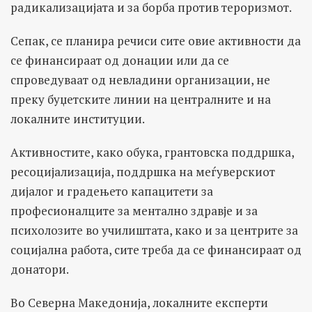
радикализацијата и за борба против тероризмот.
Сепак, се планира речиси сите овие активности да
се финансираат од донации или да се
спроведуваат од невладини организации, не
преку буџетските линии на централните и на
локалните институции.
Активностите, како обука, грантовска поддршка,
ресоцијализација, поддршка на меѓуверскиот
дијалог и градењето капацитети за
професионалците за ментално здравје и за
психолозите во училиштата, како и за центрите за
социјална работа, сите треба да се финансираат од
донатори.
Во Северна Македонија, локалните експерти