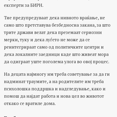
експерти за БИРН.
Тие предупредуваат дека нивното враќање, не
само што претставува безбедносна закана, за што
трите држави велат дека преземаат сериозни
мерки, туку и дека луѓето не може да се
реинтегрираат само од политичките центри и
дека локалните заедници каде што живеат мора
да одиграат уште поголема улога во овој процес.
На децата најмногу им треба советување за да ги
надминат траумите, а на родителите им треба
психолошка поддршка и надгледување, како и
помош да најдат работа и нова цел во животот
откако се вратиле дома.