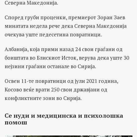
Северна Македонија.
Според груби проценки, премиерот Зоран Заев
минатата недела рече дека Северна Македонија
очекува уште педесетина повратници.
Албанија, која прими назад 24 свои граѓани од
боиштата во Блискиот Исток, верува дека уште 30
нејзини граѓани останале во Сирија.
Освен 11-те повратници од јули 2021 година,
Косово веќе врати 250 свои државјани од
конфликтните зони во Сирија.
Се нуди и медицинска и психолошка
помош