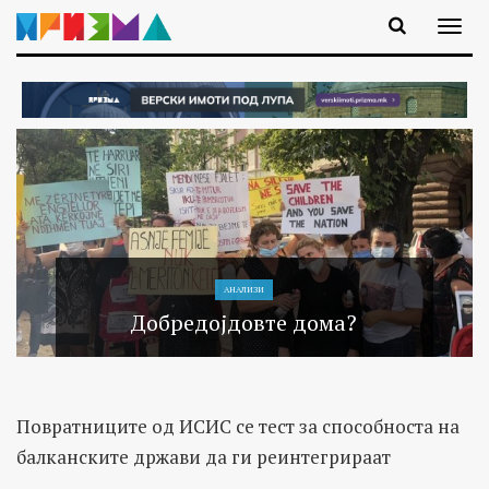
АНАЛИЗИ
Добредојдовте дома?
Повратниците од ИСИС се тест за способноста на
балканските држави да ги реинтегрираат