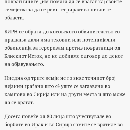
повратниците „им помага да се вратат кај своите
семејства за да се реинтегрираат во нивните
области.
БИРН се обрати до косовското обвинителство со
прашања дали има тековни или потенцијални
обвиненија за тероризам против повратници од
Блискиот Исток, но не добивме одговор до денот
на објавувањето.
Ниедна од трите земји не го знае точниот број
нејзини граѓани што сѐ уште се заглавени во
кампови во Сирија или на други места и што може
да се вратат.
Досега повеќе од 80 лица што учествувале во
борбите во Ирак и во Сирија самите се вратиле во