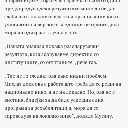
повратниците, која беше објавена во 2020 година,
предупредува дека резултатите може да бидат
слаби ако локалните власти и организации како
училиштата и верските заедници не сфатат дека
мора да одиграат клучна улога.
„Нашата анализа покажа разочарувачки
резултати, кога зборувавме директно со
институциите, со општините“, рече таа.
„Тие не го гледаат ова како нивни проблем.
Мислат дека ова е работа што треба да се реши на
национално ниво, а не на локално. Но, ова не е
вистина, бидејќи за да биде успешна една
програма за рехабилитација, мора да се
спроведува на локално ниво“, додаде Муслиу.