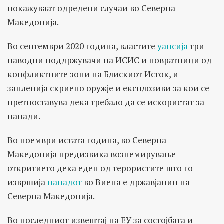
покажуваат одредени случаи во Северна
Македонија.
Во септември 2020 година, властите
уапсија
три
наводни поддржувачи на ИСИС и повратници од
конфликтните зони на Блискиот Исток, и
запленија скриено оружје и експлозиви за кои се
претпоставува дека требало да се искористат за
напади.
Во ноември истата година, во Северна
Македонија предизвика вознемирување
откритието дека еден од терористите што го
извршија
нападот
во Виена е државјанин на
Северна Македонија.
Во последниот извештај на ЕУ за состојбата и