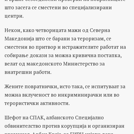
што засега се сместени во специјализирани
центри.
Некои, како четворицата мажи од Северна
Македонија што се барани за тероризам, се
сместени во притвор и истражителите работат на
собирање докази за можна кривична постапка,
велат од македонското Министерство за
внатрешни работи.
Жените повратнички, исто така, се испитуваат за
можна вклученост во инкриминирачки или во
терористички активности.
Шефот на СПАК, албанското Специјално
обвинителство против корупција и организиран