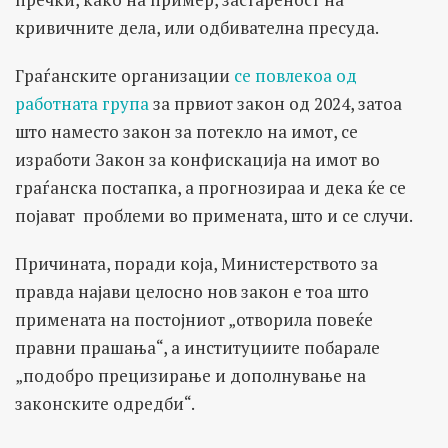
кривичните дела, или одбивателна пресуда.
Граѓанските организации
се повлекоа од
работната група
за првиот закон од 2024, затоа
што наместо закон за потекло на имот, се
изработи Закон за конфискација на имот во
граѓанска постапка, а прогнозираа и дека ќе се
појават проблеми во примената, што и се случи.
Причината, поради која, Министерството за
правда најави целосно нов закон е тоа што
примената на постојниот „отворила повеќе
правни прашања“, а институциите побарале
„подобро прецизирање и дополнување на
законските одредби“.