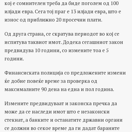
кој е сомнителен треба да биде поголем од 100
илјади евра. Сега тој праг е 13 илјади евра, што е
износ од приближно 20 просечни плати.
Од друга страна, се скратува периодот во кој се
испитува таквиот имот. Додека сегашниот закон
предвидува 10 години, со измените тоа е 5
години.
Финансиската полиција со предложените измени
ќе добие повеќе време за проверка од
максималните 90 дена на една и пол година.
Измените предвидуваат и законска пречка да
може да се наследи имот што е незаконски
стекнат, а банките и останатите државни органи
се должни во секое време да ги дадат бараните