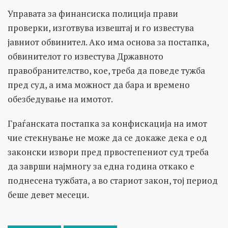
Управата за финансиска полиција прави
проверки, изготвува извештај и го известува
јавниот обвинител. Ако има основа за постапка,
обвинителот го известува Државното
правобранителство, кое, треба да поведе тужба
пред суд, а има можност да бара и времено
обезбедување на имотот.
Граѓанската постапка за конфискација на имот
чие стекнување не може да се докаже дека е од
законски извори пред првостепениот суд треба
да заврши најмногу за една година откако е
поднесена тужбата, а во стариот закон, тој период
беше девет месеци.