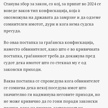
Станува збор за закон, со кој, за првпат во 2024 се
воведе ваков тип конфискација, која ѝ
овозможува на државата да замрзне и да одземе
сомнителен имотот, дури и кога нема судска
пресуда.
Во оваа постапка за граѓанска конфискација,
наместо обвинителот, како што е во кривичната
постапка, граѓанинот треба да докажува пред
судот дека имотот што го стекнал му е од
законски приходи.
Ваква постапка се спроведува кога обвинителот
се сомнева дека некој поседува имот што
значително ги надминува неговите приходи, но
не може кривично да го гони поради законски
пречки, како на пример, застареност на