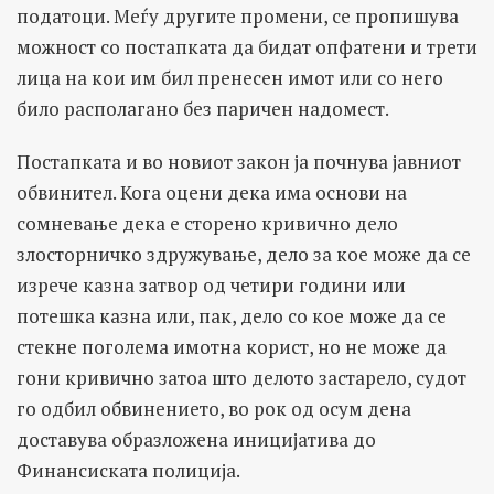
податоци. Меѓу другите промени, се пропишува
можност со постапката да бидат опфатени и трети
лица на кои им бил пренесен имот или со него
било располагано без паричен надомест.
Постапката и во новиот закон ја почнува јавниот
обвинител. Кога оцени дека има основи на
сомневање дека е сторено кривично дело
злосторничко здружување, дело за кое може да се
изрече казна затвор од четири години или
потешка казна или, пак, дело со кое може да се
стекне поголема имотна корист, но не може да
гони кривично затоа што делото застарело, судот
го одбил обвинението, во рок од осум дена
доставува образложена иницијатива до
Финансиската полиција.