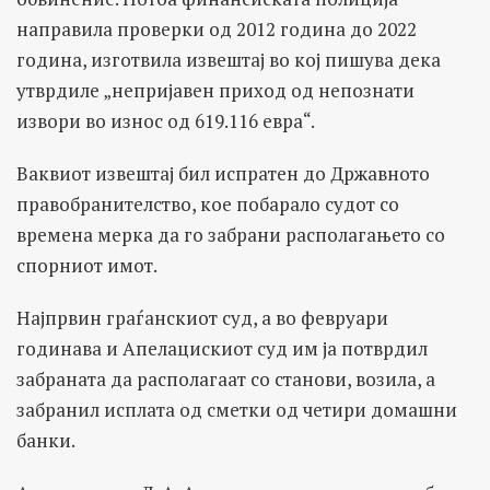
направила проверки од 2012 година до 2022
година, изготвила извештај во кој пишува дека
утврдиле „непријавен приход од непознати
извори во износ од 619.116 евра“.
Ваквиот извештај бил испратен до Државното
правобранителство, кое побарало судот со
времена мерка да го забрани располагањето со
спорниот имот.
Најпрвин граѓанскиот суд, а во февруари
годинава и Апелацискиот суд им ја потврдил
забраната да располагаат со станови, возила, а
забранил исплата од сметки од четири домашни
банки.