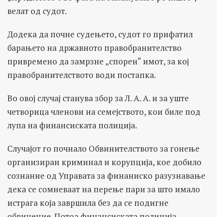
велат од судот.
Додека да почне судењето, судот го прифатил
барањето на државното правобранителство
привремено да замрзне „спорен“ имот, за кој
правобранителството води постапка.
Во овој случај станува збор за Л. А. А. и за уште
четворица членови на семејството, кои биле под
лупа на финансиската полиција.
Случајот го почнало Обвинителството за гонење
организиран криминал и корупција, кое добило
сознание од Управата за финаниско разузнавање
дека се сомневаат на перење пари за што имало
истрага која завршила без да се подигне
обвинение. Потоа финансиската полиција