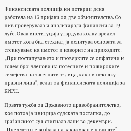
Финансиската полиција ни потврди дека
работела на 13 пријави од две обвинителства. Со
нив проверувала и анализирала финансии за 19
луѓе. Оваа институција утврдува колку вредел
имотот кога бил стекнат, ја испитува основaтa за
стекнување на имотот и изворите на приходите.
„При постапувањето и проверките се опфатени и
голем број членови на потесните и пошироките
семејства на засегнатите лица, како и неколку
правни лица“, велат од финансиската полиција за
БИРН.
Првата тужба од Државното правобранителство,
кое потоа ја иницира судската постапка, до
граѓанскиот суд стигнала лани во декември.
„Предметот е во фаза на закажување рочиште“,