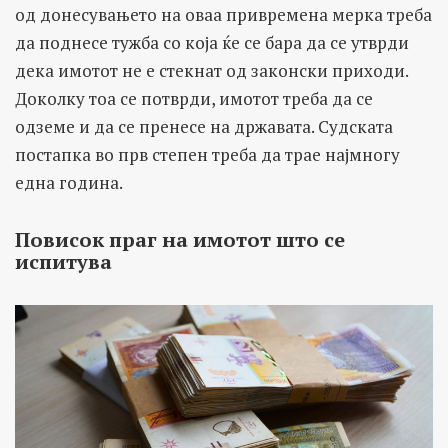
од донесувањето на оваа привремена мерка треба
да поднесе тужба со која ќе се бара да се утврди
дека имотот не е стекнат од законски приходи.
Доколку тоа се потврди, имотот треба да се
одземе и да се пренесе на државата. Судската
постапка во прв степен треба да трае најмногу
една година.
Повисок праг на имотот што се
испитува