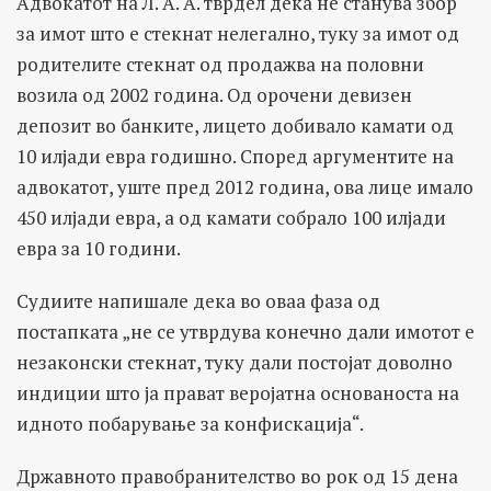
Адвокатот на Л. А. А. тврдел дека не станува збор
за имот што е стекнат нелегално, туку за имот од
родителите стекнат од продажва на половни
возила од 2002 година. Од орочени девизен
депозит во банките, лицето добивало камати од
10 илјади евра годишно. Според аргументите на
адвокатот, уште пред 2012 година, ова лице имало
450 илјади евра, а од камати собрало 100 илјади
евра за 10 години.
Судиите напишале дека во оваа фаза од
постапката „не се утврдува конечно дали имотот е
незаконски стекнат, туку дали постојат доволно
индиции што ја прават веројатна основаноста на
идното побарување за конфискација“.
Државното правобранителство во рок од 15 дена