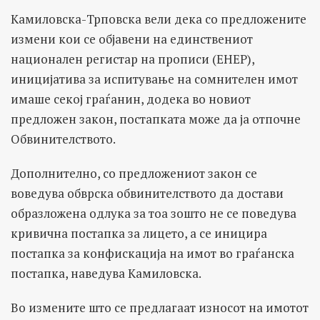
Камиловска-Трповска вели дека со предложените
измени кои се објавени на единствениот
национален регистар на прописи (ЕНЕР),
иницијатива за испитување на сомнителен имот
имаше секој граѓанин, додека во новиот
предложен закон, постапката може да ја отпочне
Обвинителството.
Дополнително, со предложениот закон се
воведува обврска обвинителството да достави
образложена одлука за тоа зошто не се поведува
кривична постапка за лицето, а се иницира
постапка за конфискација на имот во граѓанска
постапка, наведува Камиловска.
Во измените што се предлагаат износот на имотот