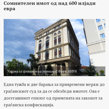
Сомнителен имот од над 600 илјади
евра
Управа за финансиска полиција | Фото: БИРН
Eдна тужба и две барања за привремени мерки до
граѓанскиот суд за да се обезбеди имотот. Ова е
досегашниот епилог од примената на законот за
граѓанска конфискација.