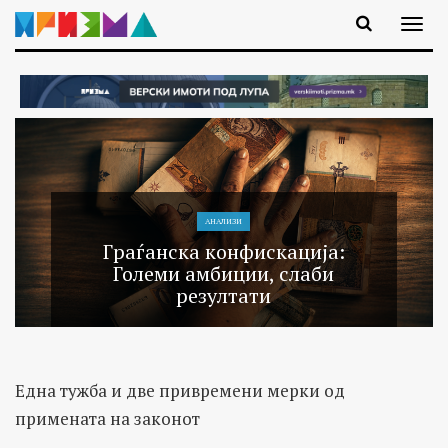
АНАЛИЗИ
Граѓанска конфискација:
Големи амбиции, слаби
резултати
Една тужба и две привремени мерки од
примената на законот