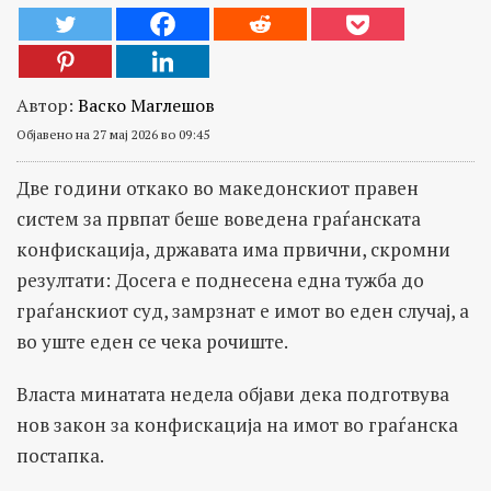
Автор:
Васко Маглешов
Објавено на 27 мај 2026 во 09:45
Две години откако во македонскиот правен
систем за првпат беше воведена граѓанската
конфискација, државата има првични, скромни
резултати: Досега е поднесена една тужба до
граѓанскиот суд, замрзнат е имот во еден случај, а
во уште еден се чека рочиште.
Власта минатата недела објави дека подготвува
нов закон за конфискација на имот во граѓанска
постапка.