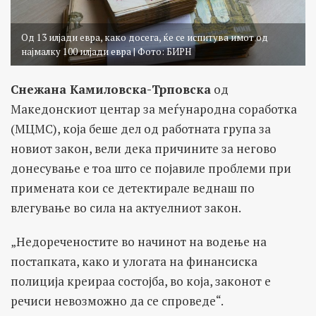
Oд 13 илјади евра, како досега, ќе се испитува имот од
најмалку 100 илјади евра | Фото: БИРН
Снежана Камиловска-Трповска
од
Македонскиот центар за меѓународна соработка
(МЦМС), која беше дел од работната група за
новиот закон, вели дека причините за негово
донесување е тоа што се појавиле проблеми при
примената кои се детектирале веднаш по
влегување во сила на актуелниот закон.
„Недореченостите во начинот на водење на
постапката, како и улогата на финансиска
полиција креираа состојба, во која, законот е
речиси невозможно да се спроведе“.