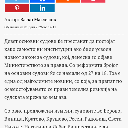
Автор:
Васко Маглешов
Објавено на 01 јули 2026 во 14:11
Девет основни судови ќе престанат да постојат
како самостојни институции ако биде усвоен
новиот закон за судови, кој, денеска го објави
Министерството за правда. Со реформата бројот
на основни судови ќе се намали од 27 на 18. Toa e
една од најголемите новини, со која, за првпат по
осамостојувањето се прави темелна ревизија на
судската мрежа во земјава.
Со овие предложени измени, судовите во Берово,
Виница, Кратово, Крушево, Ресен, Радовиш, Свети
Николе, Неготино и Дебар би престанале да