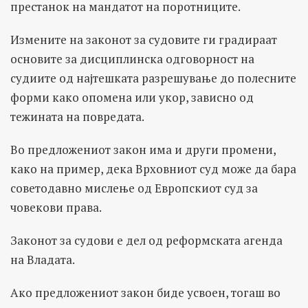
престанок на мандатот на поротниците.
Измените на законот за судовите ги градираат
основите за дисциплинска одговорност на
судиите од најтешката разрешување до полесните
форми како опомена или укор, зависно од
тежината на повредата.
Во предложениот закон има и други промени,
како на пример, дека Врховниот суд може да бара
советодавно мислење од Европскиот суд за
човекови права.
Законот за судови е дел од реформската агенда
на Владата.
Ако предложениот закон биде усвоен, тогаш во