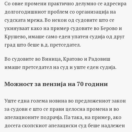
Со овие промени практично делумно се адресира
долгогодишниот проблем со организација на
судската мрежа. Во некои од судовите што се
укинуваат како на пример судовите во Берово и
Крушево, имаше само еден упатен судија од друг
град што беше в.д. претседател.
Во судовите во Виница, Кратово и Радовиш
имаше претседател на суд и уште еден судија.
Можност за пензија на 70 години
Уште една голема новина во предложениот закон
за судови е што се прави целосна промена и во
апелационите подрачја. Па така, на пример, ако
досега скопскиот апелациски суд беше надлежен