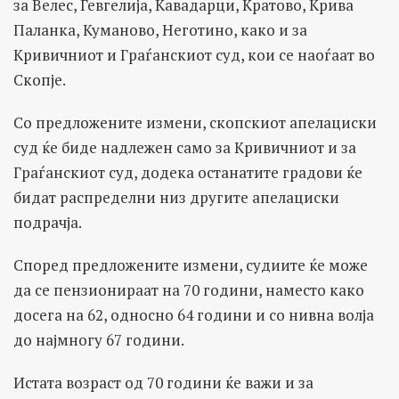
за Велес, Гевгелија, Кавадарци, Кратово, Крива
Паланка, Куманово, Неготино, како и за
Кривичниот и Граѓанскиот суд, кои се наоѓаат во
Скопје.
Со предложените измени, скопскиот апелациски
суд ќе биде надлежен само за Кривичниот и за
Граѓанскиот суд, додека останатите градови ќе
бидат распределни низ другите апелациски
подрачја.
Според предложените измени, судиите ќе може
да се пензионираат на 70 години, наместо како
досега на 62, односно 64 години и со нивна волја
до најмногу 67 години.
Истата возраст од 70 години ќе важи и за