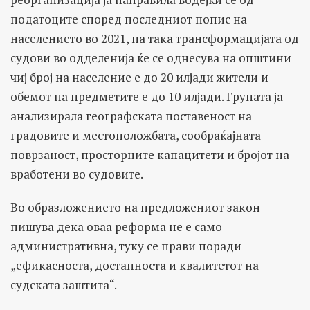
податоците според последниот попис на
населението во 2021, па така трансформацијата од
судови во одделенија ќе се однесува на општини
чиј број на население е до 20 илјади жители и
обемот на предметите е до 10 илјади. Групата ја
анализирала географската поставеност на
градовите и местоположбата, сообраќајната
поврзаност, просторните капацитети и бројот на
вработени во судовите.
Во образложението на предложениот закон
пишува дека оваа реформа не е само
административна, туку се прави поради
„ефикасноста, достапноста и квалитетот на
судската заштита“.