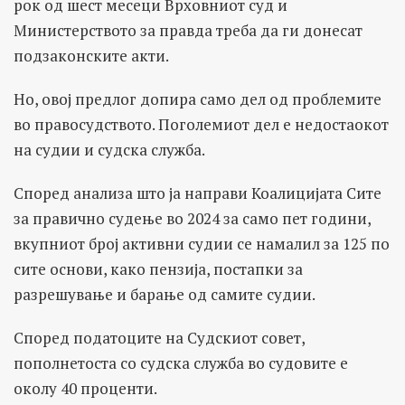
рок од шест месеци Врховниот суд и
Министерството за правда треба да ги донесат
подзаконските акти.
Но, овој предлог допира само дел од проблемите
во правосудството. Поголемиот дел е недостаокот
на судии и судска служба.
Според анализа што ја направи Коалицијата Сите
за правично судење во 2024 за само пет години,
вкупниот број активни судии се намалил за 125 по
сите основи, како пензија, постапки за
разрешување и барање од самите судии.
Според податоците на Судскиот совет,
пополнетоста со судска служба во судовите е
околу 40 проценти.