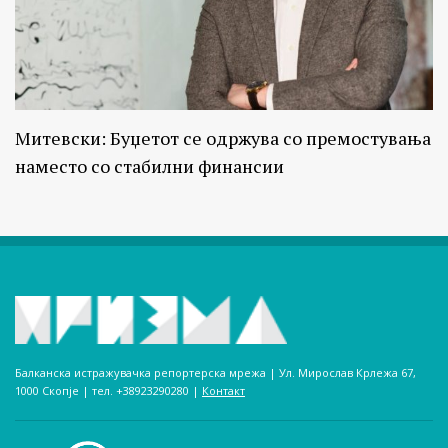
Митевски: Буџетот се одржува со премостувања
наместо со стабилни финансии
Балканска истражувачка репортерска мрежа | Ул. Мирослав Крлежа 67,
1000 Скопје | тел. +38923290280­ |
Контакт