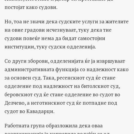
постојат како судови.
Но, тоа не значи дека судските услуги за жителите
на овие градови исчезнуваат, туку дека тие
судови повеќе нема да бидат самостојни
институции, туку судски одделенија.
Со други зборови, одделенијата ќе ја извршуваат
административната функција со надлежност како
за основен суд. Така, ресенскиот суд ќе стане
одделение под надлежност на битолскиот суд,
беровскиот суд ќе стане одделение во судот во
Делчево, а неготинскиот суд ќе потпадне под
судот во Кавадарци.
Работната група образложила дека оваа
реорганизација ја направила водејќи се од