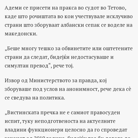
Адеми се присети на пракса во судот во Тетово,
каде што рочиштата во кои учествувале исклучиво
страни што зборуваат албански сепак се воделе на
македонски.
„Беше многу тешко за обвинетите или оштетените
страни да следат, бидејќи недостасуваше и
симултан превод“, рече тој.
Извор од Министерството за правда, кој
зборуваше под услов на анонимност, рече дека сè
се сведува на политика.
„Вистинската пречка не е самиот правосуден
испит, туку неподготвеноста на актуелните
владини функционери целосно да го спроведат