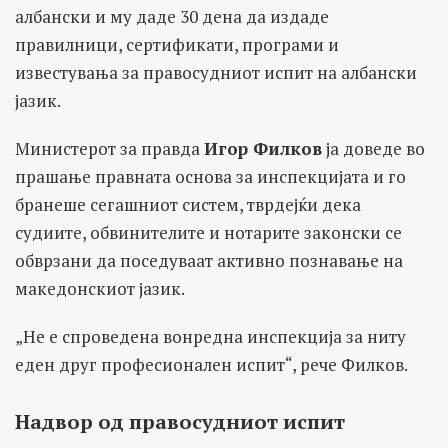
албански и му даде 30 дена да издаде
правилници, сертификати, програми и
известувања за правосудниот испит на албански
јазик.
Министерот за правда
Игор Филков
ја доведе во
прашање правната основа за инспекцијата и го
бранеше сегашниот систем, тврдејќи дека
судиите, обвинителите и нотарите законски се
обврзани да поседуваат активно познавање на
македонскиот јазик.
„Не е спроведена вонредна инспекција за ниту
еден друг професионален испит“, рече Филков.
Надвор од правосудниот испит