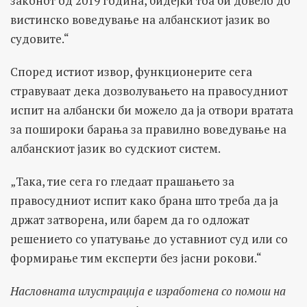
законот од 2019 година, бидејќи тоа би довело до
вистинско воведување на албанскиот јазик во
судовите.“
Според истиот извор, функционерите сега
стравуваат дека дозволувањето на правосудниот
испит на албански би можело да ја отвори вратата
за пошироки барања за правилно воведување на
албанскиот јазик во судскиот систем.
„Така, тие сега го гледаат прашањето за
правосудниот испит како брана што треба да ја
држат затворена, или барем да го одложат
решението со упатување до уставниот суд или со
формирање тим експерти без јасни рокови.“
Насловната илустрација е изработена со помош на