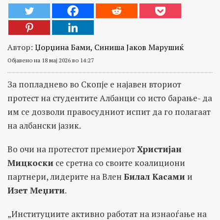
Автор:
Џорџина Бами, Синиша Јаков Марушиќ
Објавено на 18 мај 2026 во 14:27
За попладнево во Скопје е најавен вториот
протест на студентите Албанци со исто барање- да
им се дозволи правосудниот испит да го полагаат
на албански јазик.
Во очи на протестот премиерот
Христијан
Мицкоски
се сретна со своите коалициони
партнери, лидерите на Влен
Билал Касами
и
Изет Меџити
.
„Институциите активно работат на изнаоѓање на