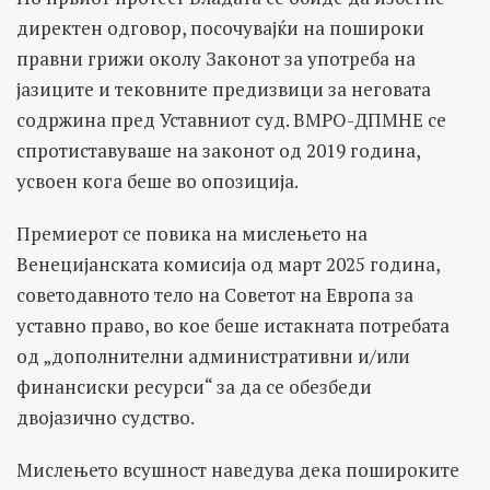
директен одговор, посочувајќи на пошироки
правни грижи околу Законот за употреба на
јазиците и тековните предизвици за неговата
содржина пред Уставниот суд. ВМРО-ДПМНЕ се
спротиставуваше на законот од 2019 година,
усвоен кога беше во опозиција.
Премиерот се повика на мислењето на
Венецијанската комисија од март 2025 година,
советодавното тело на Советот на Европа за
уставно право, во кое беше истакната потребата
од „дополнителни административни и/или
финансиски ресурси“ за да се обезбеди
двојазично судство.
Мислењето всушност наведува дека пошироките