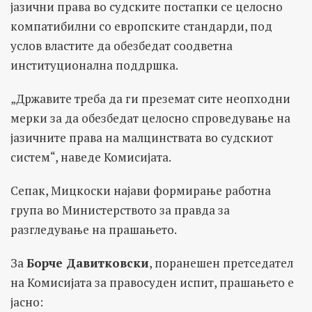
јазични права во судските постапки се целосно
компатибилни со европските стандарди, под
услов властите да обезбедат соодветна
институционална поддршка.
„Државите треба да ги преземат сите неопходни
мерки за да обезбедат целосно спроведување на
јазичните права на малцинствата во судскиот
систем“, наведе Комисијата.
Сепак, Мицкоски најави формирање работна
група во Министерството за правда за
разгледување на прашањето.
За
Борче Давитковски
, поранешен претседател
на Комисијата за правосуден испит, прашањето е
јасно: