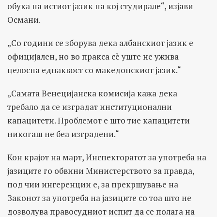
обука на истиот јазик на кој студирале“, изјави
Османи.
„Со години се зборува дека албанскиот јазик е
официјален, но во пракса сè уште не ужива
целосна еднаквост со македонскиот јазик.“
„Самата Венецијанска комисија кажа дека
требало да се изградат институционални
капацитети. Проблемот е што тие капацитети
никогаш не беа изградени.“
Кон крајот на март, Инспекторатот за употреба на
јазиците го обвини Министерството за правда,
под чии ингеренции е, за прекршување на
Законот за употреба на јазиците со тоа што не
дозволува правосудниот испит да се полага на