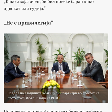
„Како двојазичен, би бил повеќе баран како
адвокат или судија.“
„Не е привилегија“
Средба на владините коалициони партнери во пресрет на
протестот | Фото: Влада на РСМ
По првиот протест Владата се обиде да избегне