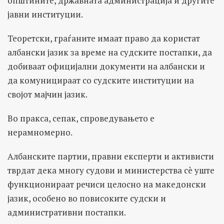
општините, државната администрација и другите
јавни институции.
Теоретски, граѓаните имаат право да користат
албански јазик за време на судските постапки, да
добиваат официјални документи на албански и
да комуницираат со судските институции на
својот мајчин јазик.
Во пракса, сепак, спроведувањето е
нерамномерно.
Албанските партии, правни експерти и активисти
тврдат дека многу судови и министерства сè уште
функционираат речиси целосно на македонски
јазик, особено во повисоките судски и
административни постапки.