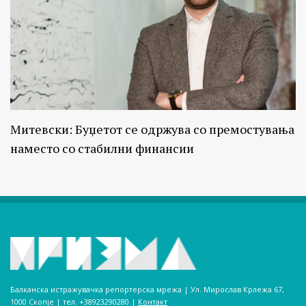
Митевски: Буџетот се одржува со премостувања
наместо со стабилни финансии
Балканска истражувачка репортерска мрежа | Ул. Мирослав Крлежа 67,
1000 Скопје | тел. +38923290280­ |
Контакт