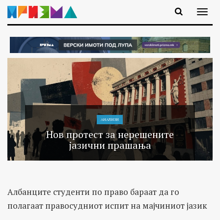
АНАЛИЗИ
Нов протест за нерешените
јазични прашања
Албанците студенти по право бараат да го
полагаат правосудниот испит на мајчиниот јазик