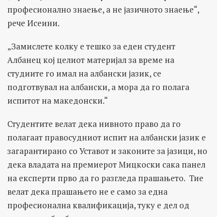
професионално знаење, а не јазичното знаење“,
рече Исеини.
„Замислете колку е тешко за еден студент
Албанец кој целиот материјал за време на
студиите го имал на албански јазик, се
подготвувал на албански, а мора да го полага
испитот на македонски.“
Студентите велат дека нивното право да го
полагаат правосудниот испит на албански јазик е
загарантирано со Уставот и законите за јазици, но
дека владата на премиерот Мицкоски сака панел
на експерти прво да го разгледа прашањето. Тие
велат дека прашањето не е само за една
професионална квалификација, туку е дел од