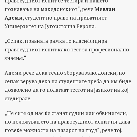
правосудниот испит се тестира и нашето
познавање на македонскиот“, рече
Мевлан
Адеми
, студент по право на приватниот
Универзитет на Југоисточна Европа.
„Сепак, правната рамка го класифицира
правосудниот испит како тест за професионално
знаење.“
Адеми рече дека течно зборува македонски, но
сепак верува дека на студентите треба да им биде
дозволено да го полагаат тестот на јазикот на кој
студирале.
„Не сите од нас ќе станат судии или обвинители,
но положувањето на правосудниот испит ни дава
повеќе можности на пазарот на труд“, рече тој.