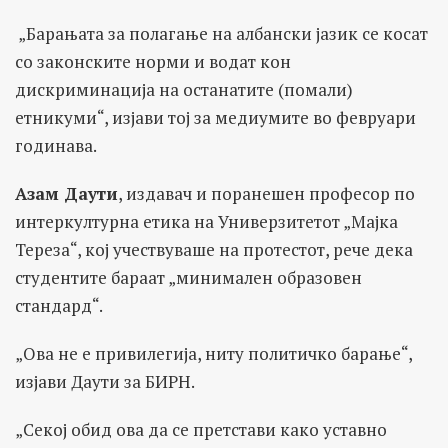
„Барањата за полагање на албански јазик се косат
со законските норми и водат кон
дискриминација на останатите (помали)
етникуми“, изјави тој за медиумите во февруари
годинава.
Азам Даути
, издавач и поранешен професор по
интеркултурна етика на Универзитетот „Мајка
Тереза“, кој учествуваше на протестот, рече дека
студентите бараат „минимален образовен
стандард“.
„Ова не е привилегија, ниту политичко барање“,
изјави Даути за БИРН.
„Секој обид ова да се претстави како уставно