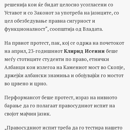
решенија кои ќе бидат целосно усогласени со
Уставот и со Законот за употреба на јазиците, со
цел обезбедување правна сигурност и
функционалност“, соопштија од Владата.
На првиот протест, пак, кој се одржа на почетокот
на април, 23-годишниот
Клирид Исеини
беше
меѓу стотиците студенти по право, етнички
Албанци кои излегоа на Камениот мост во Скопје,
држејќи албански знамиња и обојувајќи го мостот
во црвено и црно.
Перформансот беше протест, израз на нивното
барање да го полагаат правосудниот испит на
својот мајчин јазик.
„Правосудниот испит треба да го тестира нашето