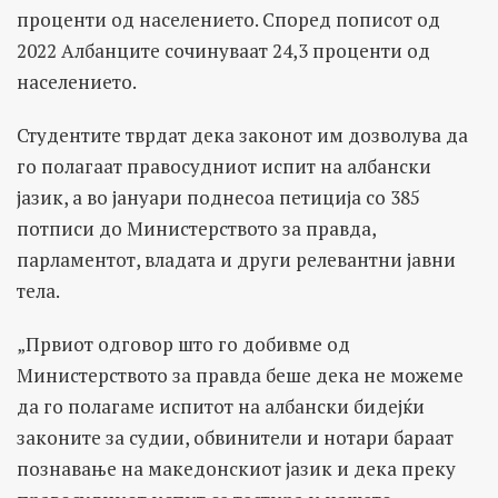
проценти од населението. Според пописот од
2022 Албанците сочинуваат 24,3 проценти од
населението.
Студентите тврдат дека законот им дозволува да
го полагаат правосудниот испит на албански
јазик, а во јануари поднесоа петиција со 385
потписи до Министерството за правда,
парламентот, владата и други релевантни јавни
тела.
„Првиот одговор што го добивме од
Министерството за правда беше дека не можеме
да го полагаме испитот на албански бидејќи
законите за судии, обвинители и нотари бараат
познавање на македонскиот јазик и дека преку