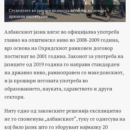
Студентите во јануари поднесоа петиција до повеќе
државни институции
Албанскиот јазик влезе во официјална употреба
главно на општинско ниво во 2008-2009 година,
врз основа на Охридскиот рамковен договор
постигнат во 2001 година. Законот за употреба на
јазиците од 2019 година го направи стандарден
на државно ниво, рамноправен со македонскиот,
и ја прошири неговата употреба во
образованието, науката, здравството и други
сектори.
Ниту едно од законските решенија експлицитно
не го споменува „албанскиот“, туку се однесува на
кој било јазик што го зборуваат најмалку 20