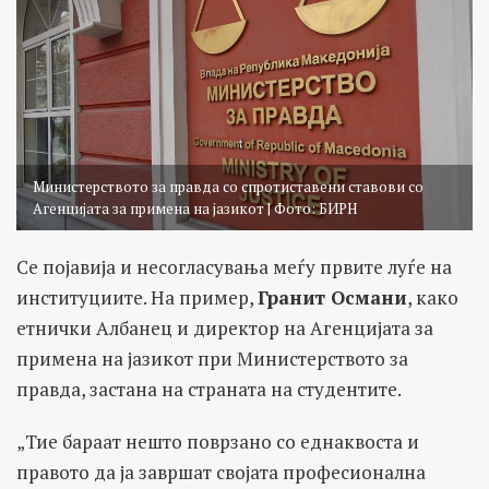
Министерството за правда со спротиставени ставови со
Агенцијата за примена на јазикот | Фото: БИРН
Се појавија и несогласувања меѓу првите луѓе на
институциите. На пример,
Гранит Османи
, како
етнички Албанец и директор на Агенцијата за
примена на јазикот при Министерството за
правда, застана на страната на студентите.
„Тие бараат нешто поврзано со еднаквоста и
правото да ја завршат својата професионална