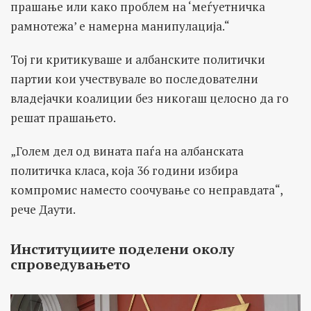
прашање или како проблем на ‘меѓуетничка
рамнотежа’ е намерна манипулација.“
Тој ги критикуваше и албанските политички
партии кои учествувале во последователни
владејачки коалиции без никогаш целосно да го
решат прашањето.
„Голем дел од вината паѓа на албанската
политичка класа, која 36 години избира
компромис наместо соочување со неправдата“,
рече Даути.
Институциите поделени околу
спроведувањето