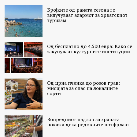
Бројките од раната сезона го
вклучуваат алармот за хрватскиот
туризам
Од бесплатно до 4.500 евра: Како се
закупуваат културните институции
Од црна пченка до розов грав:
мисијата за спас на локалните
сорти
Вонредниот надзор за храната
покажа дека редовните потфрлаат