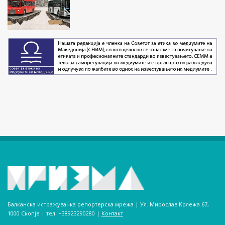
Балканска истражувачка репортерска мрежа | Ул. Мирослав Крлежа 67,
1000 Скопје | тел. +38923290280­ |
Контакт