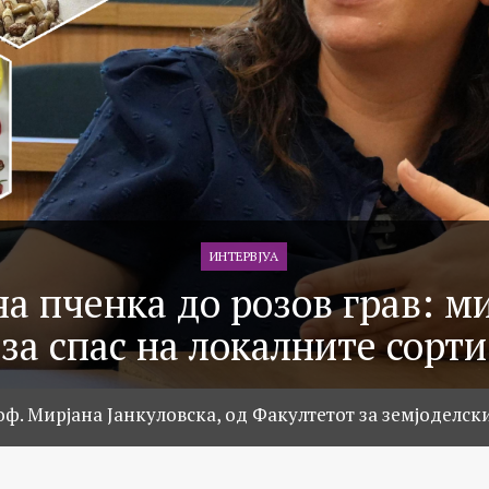
ИНТЕРВЈУА
а пченка до розов грав: м
за спас на локалните сорти
оф. Мирјана Јанкуловска, од Факултетот за земјоделск