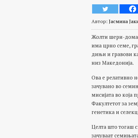
Автор:
Јасмина Јак
Жолти шери-домати
има црно семе, гр
дињи и гравови ка
низ Македонија.
Ова е релативно н
зачувано во семињ
мисијата во која 
Факултетот за зем
генетика и селекц
Целта што тогаш с
зачуваат семињата