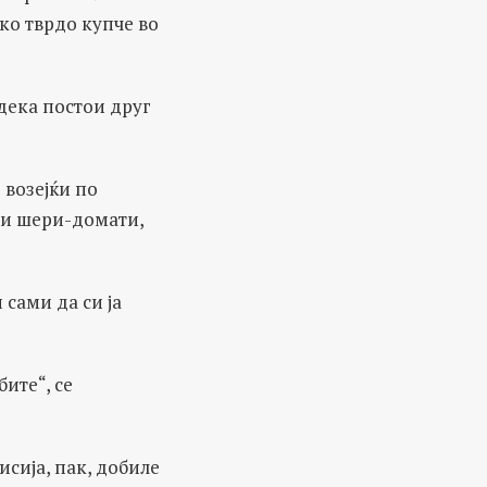
ко тврдо купче во
 дека постои друг
 возејќи по
ни шери-домати,
 сами да си ја
ите“, се
сија, пак, добиле