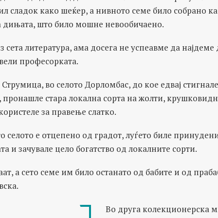
ил сладок како шеќер, а нивното семе било собрано ка
а дињата, што било мошне невообичаено.
 сета литература, ама досега не успеавме да најдеме
 вели професорката.
Струмица, во селото Дорломбас, до кое едвај стигнале
, пронашле стара локална сорта на жолти, крушковид
користеле за правење слатко.
то селото е отцепено од градот, луѓето биле принудени
та и зачувале цело богатство од локалните сорти.
т, а сето семе им било останато од бабите и од прабаб
вска.
Во друга колекционерска ми