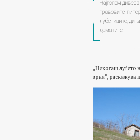
Најголем диверз
гравовите, пипер
лубениците, дињи
доматите.
„Некогаш луѓето н
зрна“, раскажува 