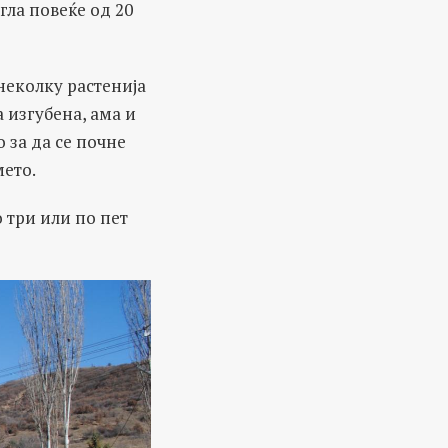
гла повеќе од 20
неколку растенија
а изгубена, ама и
 за да се почне
мето.
 три или по пет