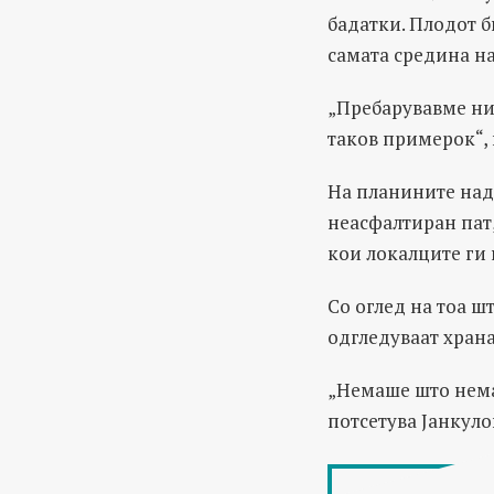
бадатки. Плодот б
самата средина н
„Пребарувавме низ
таков примерок“,
На планините над 
неасфалтиран пат
кои локалците ги 
Со оглед на тоа ш
одгледуваат храна
„Немаше што немаа
потсетува Јанкуло