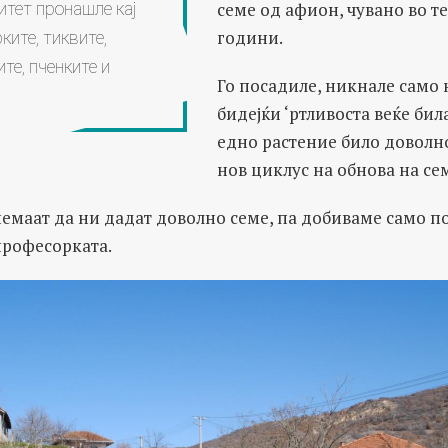
семе од афион, чувано во те
итет пронашле кај
години.
ките, тиквите,
те, пченките и
Го посадиле, никнале само 
бидејќи ‘ртливоста веќе бил
едно растение било доволно
нов циклус на обнова на се
емаат да ни дадат доволно семе, па добиваме само по
професорката.