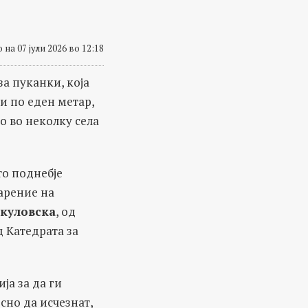
 на 07 јули 2026 во 12:18
а пуканки, која
ги по еден метар,
о во неколку села
то поднебје
дарение на
нкуловска
, од
д Катедрата за
ја за да ги
сно да исчезнат,