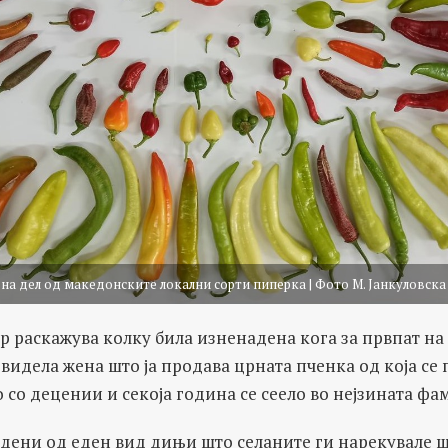
на дел од македонските локални сорти пиперка | Фото М. Јанкуловска
ар раскажува колку била изненадена кога за првпат на
видела жена што ја продава црната пченка од која се 
о со децении и секоја година се сеело во нејзината фа
удени од еден вид дињи што селаните ги нарекувале 