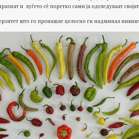
празнат и луѓето сè поретко сами ја одгледуваат својат
ерзитет што го пронашле целосно ги надминал нивни