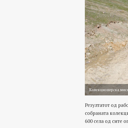
Колекционерска мисиј
Резултатот од раб
собранaта колекци
600 села од сите 