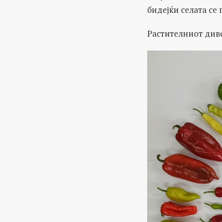
бидејќи селата се 
Растителниот див