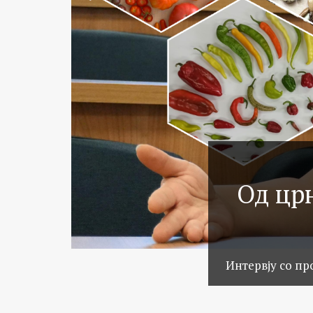
Од црн
Интервју со пр