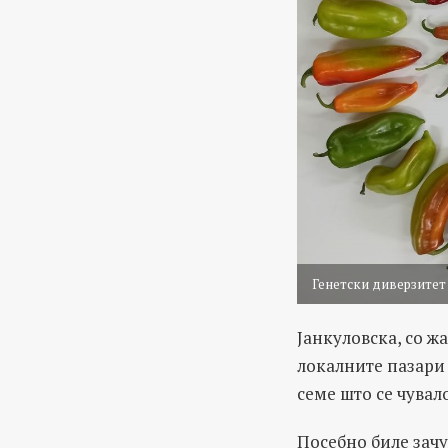
Генетски диверзитет 
Јанкуловска, со ж
локалните пазари 
семе што се чувал
Посебно биле зач