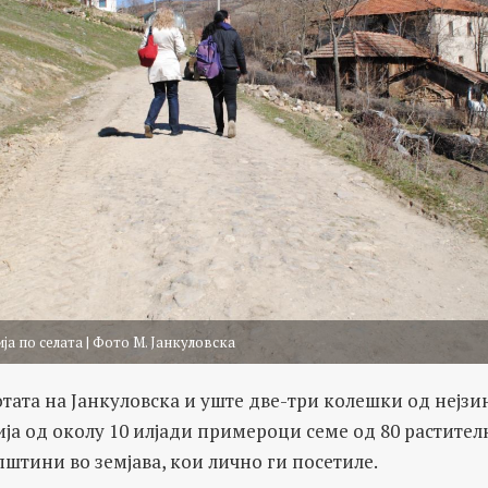
а по селата | Фото М. Јанкуловска
отата на Јанкуловска и уште две-три колешки од нејзи
ја од околу 10 илјади примероци семе од 80 растител
општини во земјава, кои лично ги посетиле.