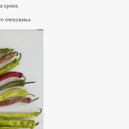
а храна.
те очекувања.