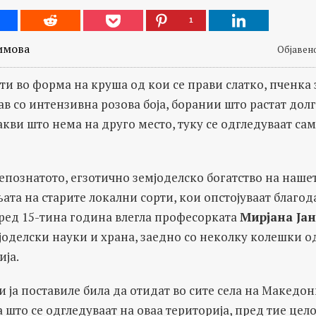
1
имова
Објавено
 во форма на круша од кои се прави слатко, пченка з
ав со интензивна розова боја, борании што растат дол
кви што нема на друго место, туку се одгледуваат сам
епознатото, егзотично земјоделско богатство на наше
ата на старите локални сорти, кои опстојуваат благо
пред 15-тина година влегла професорката
Мирјана Ја
јоделски науки и храна, заедно со неколку колешки о
ија.
и ја поставиле била да отидат во сите села на Македони
 што се одгледуваат на оваа територија, пред тие цело