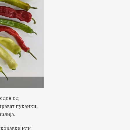
 еден од
прават пуканки,
милија.
шкоравки или