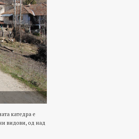
ната катедра е
ни видови, од над