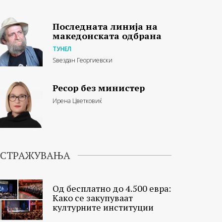
Последната линија на
македонската одбрана
ТУНЕЛ
Ѕвездан Георгиевски
Ресор без министер
Ирена Цветковиќ
ИСТРАЖУВАЊА
Од бесплатно до 4.500 евра:
Како се закупуваат
културните институции