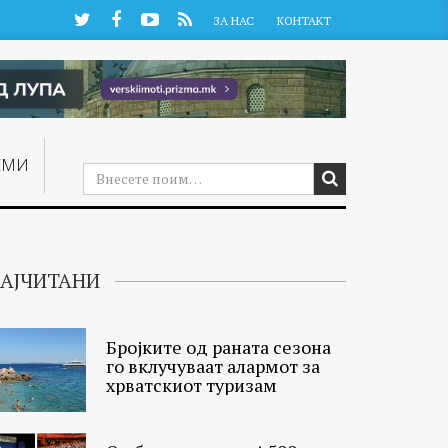
Twitter
Facebook
YouTube
RSS
ЗА НАС
КОНТАКТ
ЕМИ
АЈЧИТАНИ
Бројките од раната сезона
го вклучуваат алармот за
хрватскиот туризам