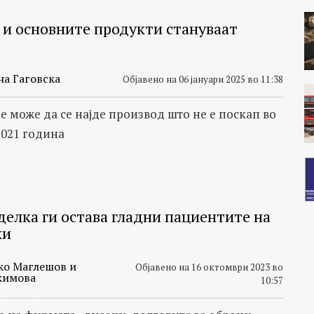
 и основните продукти стануваат
на Гаговска
Објавено на 06 јануари 2025 во 11:38
е може да се најде производ што не е поскап во
2021 година
делка ги остава гладни пациентите на
ки
ко Маглешов и
Објавено на 16 октомври 2023 во
кимова
10:57