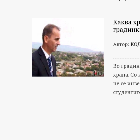
Каква х
градинк
Автор:
КО
Во градин
храна. Со
не се инве
студентит