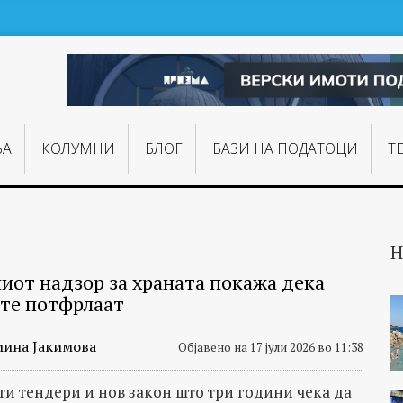
ЊA
КОЛУМНИ
БЛОГ
БАЗИ НА ПОДАТОЦИ
Т
Н
иот надзор за храната покажа дека
те потфрлаат
мина Јакимова
Објавено на 17 јули 2026 во 11:38
и тендери и нов закон што три години чека да