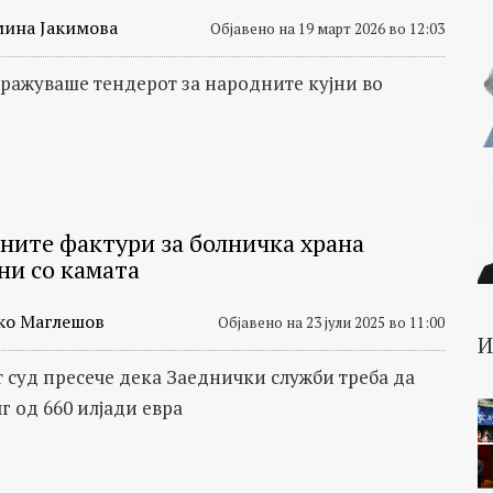
мина Јакимова
Објавено на 19 март 2026 во 12:03
тражуваше тендерот за народните кујни во
ните фактури за болничка храна
ни со камата
ко Маглешов
Објавено на 23 јули 2025 во 11:00
 суд пресече дека Заеднички служби треба да
г од 660 илјади евра