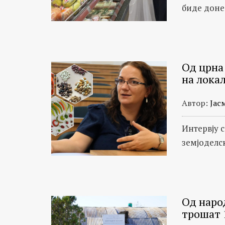
биде доне
Од црна 
на лока
Автор:
Јас
Интервју с
земјоделс
Од народ
трошат 