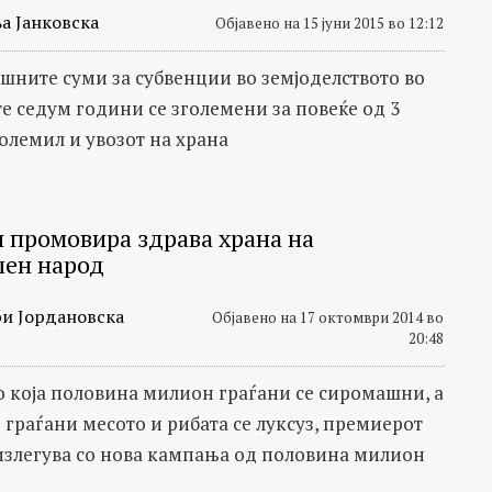
а Јанковска
Објавено на 15 јуни 2015 во 12:12
шните суми за субвенции во земјоделството во
е седум години се зголемени за повеќе од 3
големил и увозот на храна
и промовира здрава храна на
ен народ
и Јордановска
Објавено на 17 октомври 2014 во
20:48
во која половина милион граѓани се сиромашни, а
о граѓани месото и рибата се луксуз, премиерот
излегува со нова кампања од половина милион