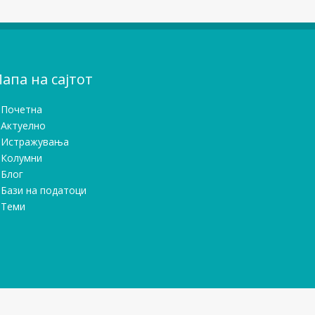
апа на сајтот
Почетна
Актуелно
Истражувањa
Колумни
Блог
Бази на податоци
Теми