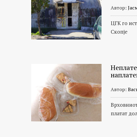
Автор:
Јас
ЦГК го ис
Скопје
Неплате
наплате
Автор:
Вас
Врховниот
платат дол