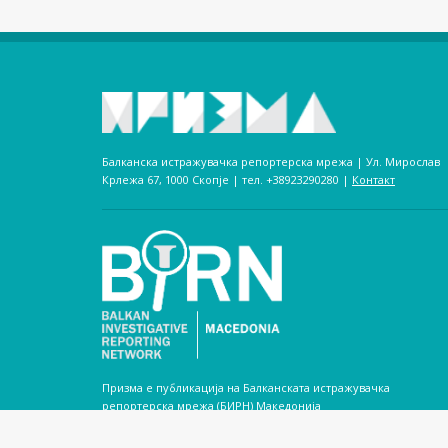
Балканска истражувачка репортерска мрежа | Ул. Мирослав
Крлежа 67, 1000 Скопје | тел. +38923290280­ |
Контакт
Призма е публикација на Балканската истражувачка
репортерска мрежа (БИРН) Македонија