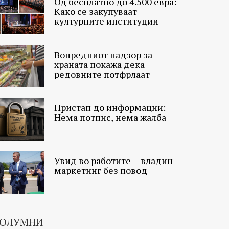
Од бесплатно до 4.500 евра:
Како се закупуваат
културните институции
Вонредниот надзор за
храната покажа дека
редовните потфрлаат
Пристап до информации:
Нема потпис, нема жалба
Увид во работите – владин
маркетинг без повод
ОЛУМНИ