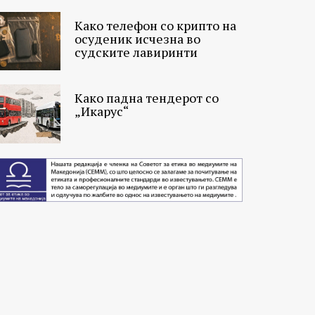
Како телефон со крипто на
осуденик исчезна во
судските лавиринти
Како падна тендерот со
„Икарус“