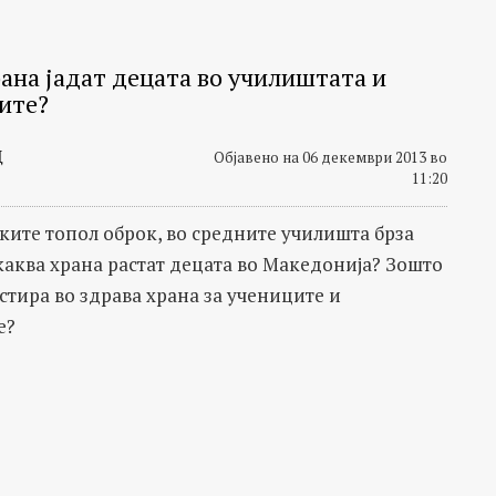
рана јадат децата во училиштата и
ите?
Д
Објавено на 06 декември 2013 во
11:20
ките топол оброк, во средните училишта брза
 каква храна растат децата во Македонија? Зошто
стира во здрава храна за учениците и
е?