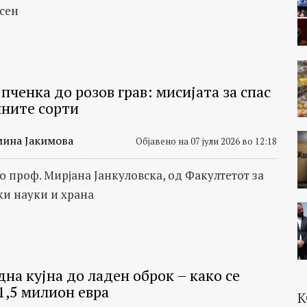
сен
пченка до розов грав: мисијата за спас
лните сорти
мина Јакимова
Објавено на 07 јули 2026 во 12:18
о проф. Мирјана Јанкуловска, од Факултетот за
ки науки и храна
на кујна до ладен оброк – како се
1,5 милион евра
К