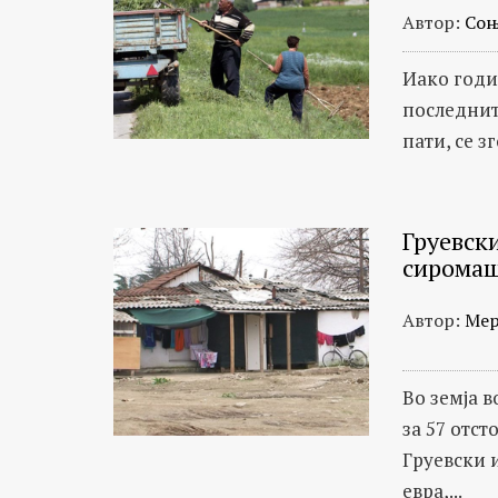
Автор:
Соњ
Иако годи
последнит
пати, се з
Груевск
сиромаш
Автор:
Мер
Во земја 
за 57 отст
Груевски 
евра,...