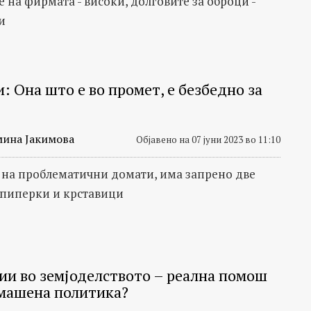
 на фирмата - високи, долговите за оброци -
и
: Она што е во промет, е безбедно за
мина Јакимова
Објавено на 07 јуни 2023 во 11:10
 на проблематични домати, има запренo две
 пиперки и крставици
ии во земјоделството – реална помош
машена политика?