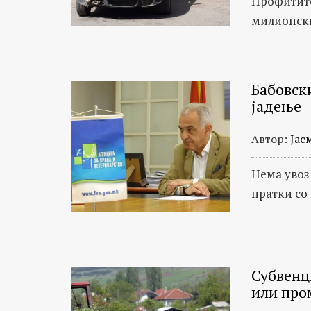
Профитите
милионск
Бабовски
јадење
Автор:
Јас
Нема увоз
пратки со
Субвенц
или про