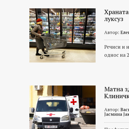
Храната
луксуз
Автор:
Еле
Речиси и н
однос на 
Мaтна з
Клинич
Автор:
Вас
Јасмина Ја