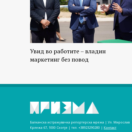
Увид во работите – владин
маркетинг без повод
Балканска истражувачка репортерска мрежа | Ул. Мирослав
Крлежа 67, 1000 Скопје | тел. +38923290280­ |
Контакт