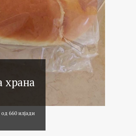
а храна
 од 660 илјади