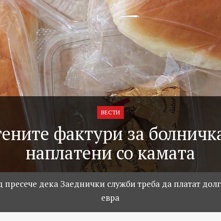
ВЕСТИ
ените фактури за болничк
наплатени со камата
 пресече дека Заеднички служби треба да платат долг
евра