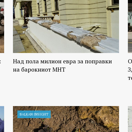
:
Над пола милион евра за поправки
О
на барокниот МНТ
З
т
BALKAN INSIGHT