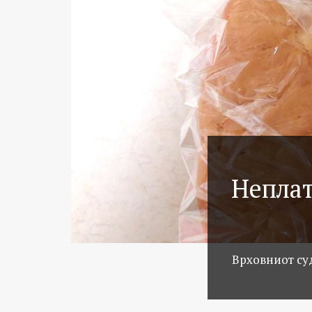
Неплат
Врховниот суд