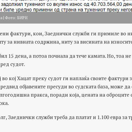
а | Фото: БИРН
вени фактури, кои, Заеднички служби ги примиле во н
ту за нивната содржина, ниту за висината на износите
ил 15 дена, а потоа почнала да тече камата. Но, тоа н
пред судот.
ај во кој Хацат преку судот ги наплаќа своите фактури
предвид објавените пресуди во судската база, може да 
олгогодишна пракса, поради која, цената на оброците 
ока.
лг, Заеднички служби треба да платат и 1.100 евра за 