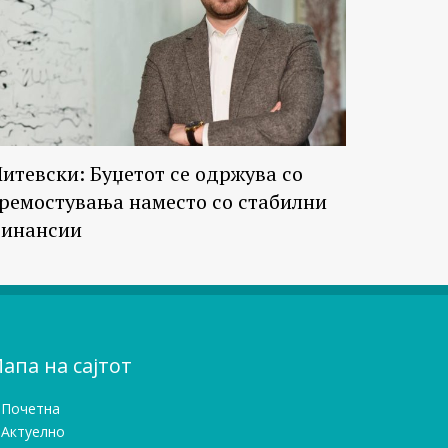
итевски: Буџетот се одржува со
ремостувања наместо со стабилни
инансии
апа на сајтот
Почетна
Актуелно