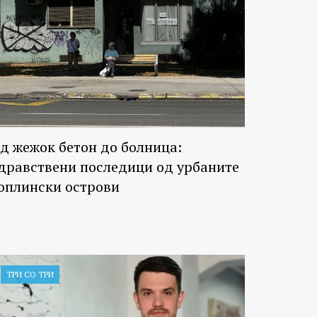
д жежок бетон до болница:
дравствени последици од урбаните
оплински острови
ТРИ СО ТРИ