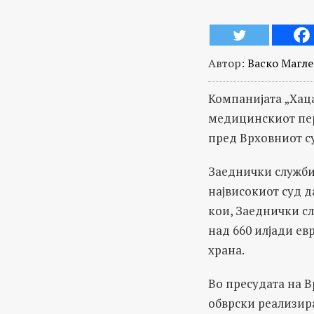
Автор:
Васко Магл
Компанијата „Хаца
медицинскиот пер
пред Врховниот с
Заеднички служби,
највисокиот суд д
кои, Заеднички сл
над 660 илјади ев
храна.
Во пресудата на В
обврски реализира