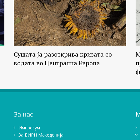
Сушата ја разоткрива кризата со
М
водата во Централна Европа
п
ф
За нас
М
Импресум
Зa БИРН Македонија