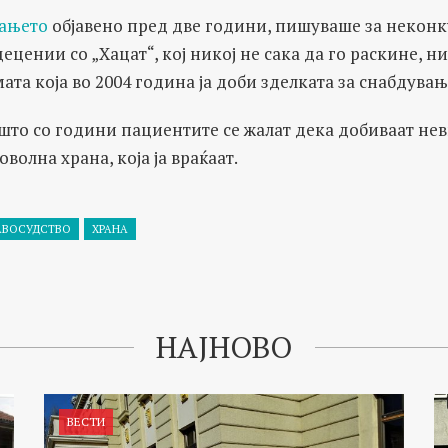
ањето
објавено пред две години, пишуваше за некон
децении со „Хацат“, кој никој не сака да го раскине, 
ата која во 2004 година ја доби зделката за снабдувањ
што со години пациентите се жалат дека добиваат не
волна храна, која ја враќаат.
АВОСУДСТВО
ХРАНА
НАЈНОВО
ВЕСТИ