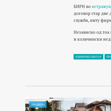
БИРН во
истражув
договор стар две 
служби, ниту фирм
Независно од тоа 
и количински недо
КЛИНИЧКИ ЦЕНТАР
ПР
АНАЛИЗИ