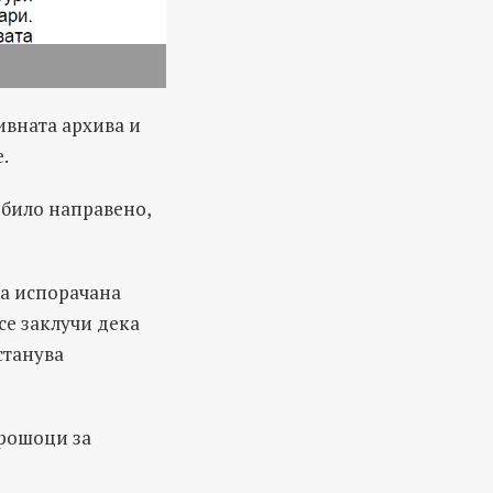
ивната архива и
.
е било направено,
 за испорачана
се заклучи дека
станува
трошоци за