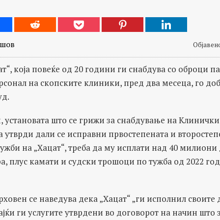
ешов
Објавено
т“, која повеќе од 20 години ги снабдува со оброци п
сонал на скопските клиники, пред два месеца, го доб
уд.
 установата што се грижи за снабдување на Клинички
а утврди дали се исправни првостепената и второстеп
ужби на „Хацат“, треба да му исплати над 40 милиони
ра, плус камати и судски трошоци по тужба од 2022 го
рховен се наведува дека „Хацат“ „ги исполнил своите
јќи ги услугите утврдени во договорот на начин што 