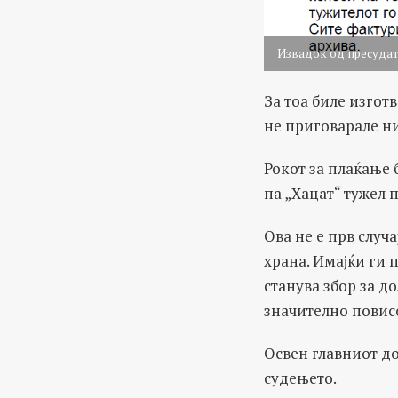
Извадок од пресудат
За тоа биле изгот
не приговарале ни
Рокот за плаќање б
па „Хацат“ тужел 
Ова не е прв случ
храна. Имајќи ги 
станува збор за д
значително повис
Oсвен главниот до
судењето.