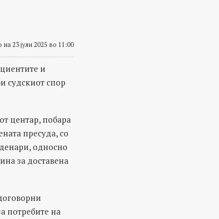
 на 23 јули 2025 во 11:00
ациентите и
и судскиот спор
от центар, побара
ената пресуда, со
 денари, односно
дина за доставена
 договорни
за потребите на