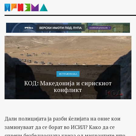
ИСТРАЖУВАЊA
КОД: Македонија и сирискиот
конфликт
Дали полицијата ја разби ќелијата на оние кои
заминуваат да се борат во ИСИЛ? Како да се
спречи безбедносната криза од мигрантите што