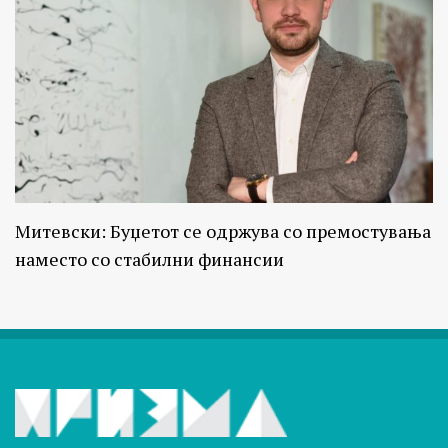
Митевски: Буџетот се одржува со премостувања
наместо со стабилни финансии