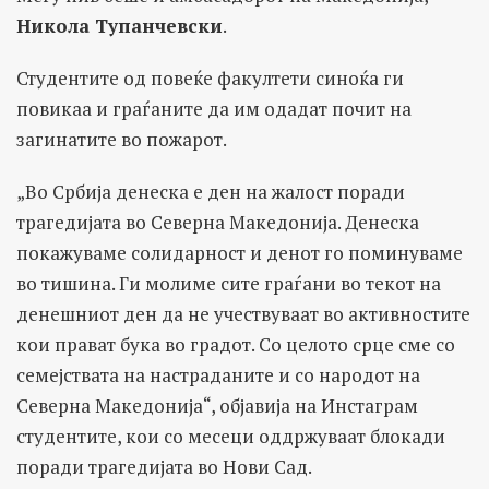
Никола Тупанчевски
.
Студентите од повеќе факултети синоќа ги
повикаа и граѓаните да им одадат почит на
загинатите во пожарот.
„Во Србија денеска е ден на жалост поради
трагедијата во Северна Македонија. Денеска
покажуваме солидарност и денот го поминуваме
во тишина. Ги молиме сите граѓани во текот на
денешниот ден да не учествуваат во активностите
кои прават бука во градот. Со целото срце сме со
семејствата на настраданите и со народот на
Северна Македонија“, објавија на Инстаграм
студентите, кои со месеци оддржуваат блокади
поради трагедијата во Нови Сад.