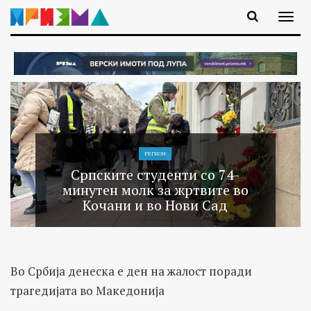
РЕГИОН
Српските студенти со 74-
минутен молк за жртвите во
Кочани и во Нови Сад
Во Србија денеска е ден на жалост поради
трагедијата во Македонија