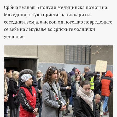
Србија веднаш ѝ понуди медицинска помош на
Македонија. Тука пристигнаа лекари од
соседната земја, а некои од потешко повредените
се веќе на лекување во српските болнички
установи.