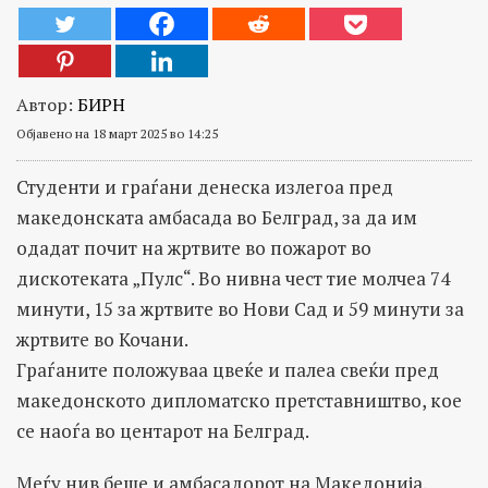
Автор:
БИРН
Објавено на 18 март 2025 во 14:25
Студенти и граѓани денеска излегоа пред
македонската амбасада во Белград, за да им
одадат почит на жртвите во пожарот во
дискотеката „Пулс“. Во нивна чест тие молчеа 74
минути, 15 за жртвите во Нови Сад и 59 минути за
жртвите во Кочани.
Граѓаните положуваа цвеќе и палеа свеќи пред
македонското дипломатско претставништво, кое
се наоѓа во центарот на Белград.
Меѓу нив беше и амбасадорот на Македонија,