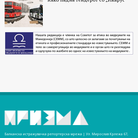
Балканска истражувачка репортерска мрежа | Ул. Мирослав Крлежа 67,