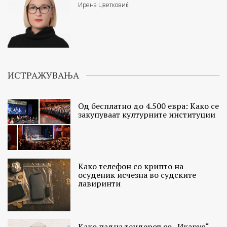
Ирена Цветковиќ
ИСТРАЖУВАЊА
Од бесплатно до 4.500 евра: Како се
закупуваат културните институции
Како телефон со крипто на
осуденик исчезна во судските
лавиринти
Како падна тендерот со „Икарус“