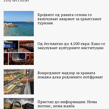
Бројките од раната сезона го
вклучуваат алармот за хрватскиот
туризам
Од бесплатно до 4.500 евра: Како се
закупуваат културните институции
Вонредниот надзор за храната
покажа дека редовните потфрлаат
Пристап до информации: Нема
потпис, нема жалба