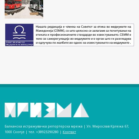
Балканска истражувачка репортерска мрежа | Ул. Мирослав Крлежа 67,
1000 Скопје | тел. +38923290280­ |
Контакт