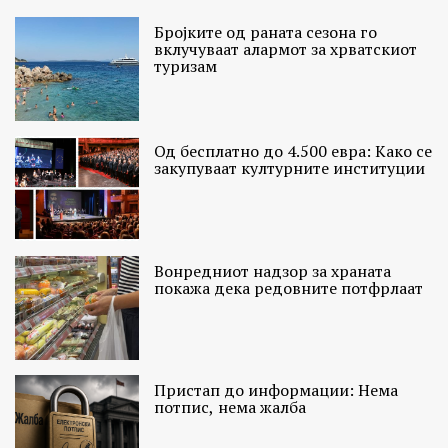
Бројките од раната сезона го
вклучуваат алармот за хрватскиот
туризам
Од бесплатно до 4.500 евра: Како се
закупуваат културните институции
Вонредниот надзор за храната
покажа дека редовните потфрлаат
Пристап до информации: Нема
потпис, нема жалба