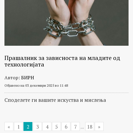
Прашалник за зависноста на младите од
технологијата
Автор:
БИРН
Објавено на 03 декември 2025 во 11:48
Споделете ги вашите искуства и мислења
«
1
2
3
4
5
6
7
...
18
»