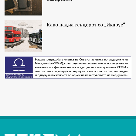
Како падна тендерот со „Икарус“