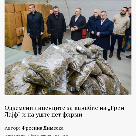
Одземени лиценците за канабис на „Грин
Лајф“ и на уште пет фирми
Автор:
Фросина Димеска
Објавено на 24 февруари 2026 во 14:46