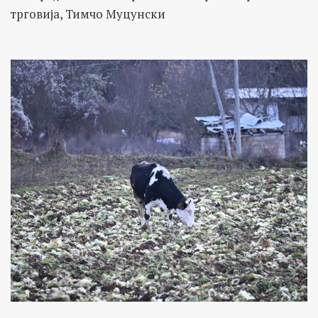
трговија, Тимчо Муцунски