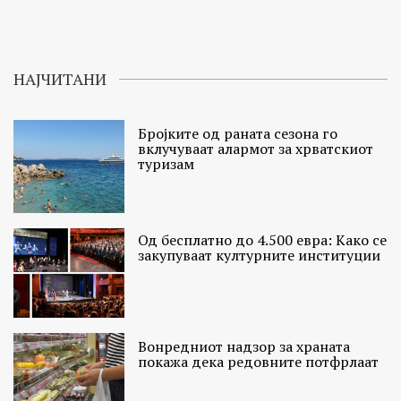
НАЈЧИТАНИ
Бројките од раната сезона го
вклучуваат алармот за хрватскиот
туризам
Од бесплатно до 4.500 евра: Како се
закупуваат културните институции
Вонредниот надзор за храната
покажа дека редовните потфрлаат