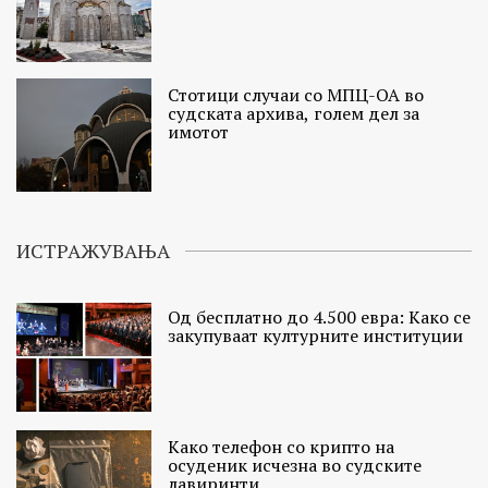
Стотици случаи со МПЦ-ОА во
судската архива, голем дел за
имотот
ИСТРАЖУВАЊА
Од бесплатно до 4.500 евра: Како се
закупуваат културните институции
Како телефон со крипто на
осуденик исчезна во судските
лавиринти