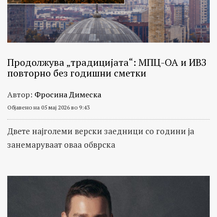
Продолжува „традицијата“: МПЦ-ОА и ИВЗ
повторно без годишни сметки
Автор:
Фросина Димеска
Објавено на 05 мај 2026 во 9:43
Двете најголеми верски заедници со години ја
занемаруваат оваа обврска