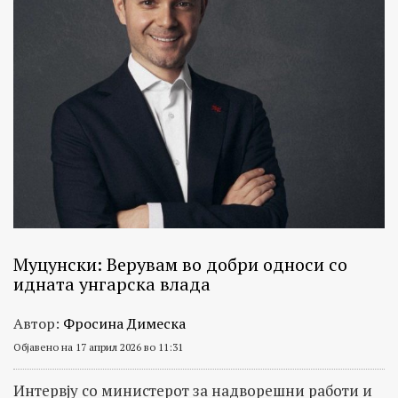
Муцунски: Верувам во добри односи со
идната унгарска влада
Автор:
Фросина Димеска
Објавено на 17 април 2026 во 11:31
Интервју со министерот за надворешни работи и