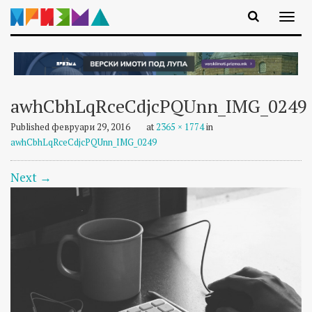
awhCbhLqRceCdjcPQUnn_IMG_0249
Published
февруари 29, 2016
at
2365 × 1774
in
awhCbhLqRceCdjcPQUnn_IMG_0249
Next
→