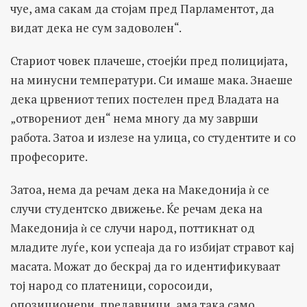
чуе, ама сакам да стојам пред Парламентот, да
видат дека не сум задоволен“.
Стариот човек плачеше, стоејќи пред полицијата,
на минусни температури. Си имаше мака. Знаеше
дека црвениот тепих постелен пред Владата на
„отворениот ден“ нема многу да му заврши
работа. Затоа и излезе на улица, со студентите и со
професорите.
Затоа, нема да речам дека на Македонија ѝ се
случи студентско движење. Ќе речам дека на
Македонија ѝ се случи народ, поттикнат од
младите луѓе, кои успеаја да го избијат стравот кај
масата. Можат до бескрај да го идентификуваат
тој народ со платеници, соросоиди,
опозиционери, предавници, ама така само