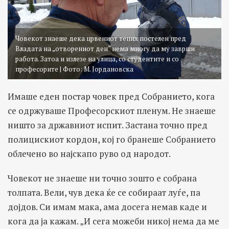
Човекот знаеше дека црвениот тепих постелен пред
Владата на „отворениот ден“ нема многу да му заврши
работа. Затоа и излезе на улица, со студентите и со
професорите | Фото: М. Јордановска
Имаше еден постар човек пред Собранието, кога
се одржуваше Професорскиот пленум. Не знаеше
ништо за државниот испит. Застана точно пред
полицискиот кордон, кој го бранеше Собранието
облечено во најскапо руво од народот.
Човекот не знаеше ни точно зошто е собрана
толпата. Вели, чув дека ќе се собираат луѓе, па
дојдов. Си имам мака, ама досега немав каде и
кога да ја кажам. „И сега можеби никој нема да ме