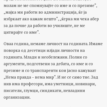
молам не ме спомнувајте со име и со презиме“,
„мајка ми работи во администрација, ќе ја
избркаат ако кажам нешто“, „ќерка ми чека абер
за да почне да работи во училиште, не ме
цитирајте со име“.
Оваа година, немаме личност на годината. Имаме
поворка од десетици илјади личности на
годината. Млади и необележани. Полни со
аргументи, подготвени за дебата, со име и со
презиме и со транспаренти кои јасно кажуваат
„Нема правда – нема мир“. И не се само тие. Зад
нив има професори, има уметници, новинари,
писатели, глумци, синдикати, невладини
организации.