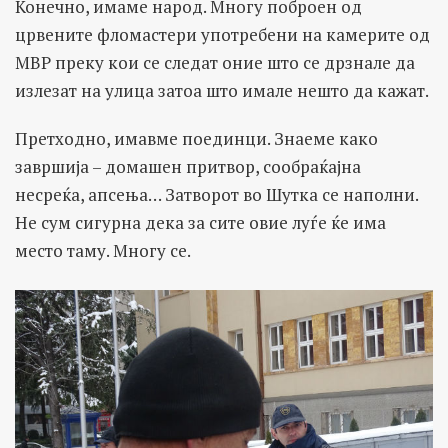
Конечно, имаме народ. Многу поброен од
црвените фломастери употребени на камерите од
МВР преку кои се следат оние што се дрзнале да
излезат на улица затоа што имале нешто да кажат.
Претходно, имавме поединци. Знаеме како
завршија – домашен притвор, сообраќајна
несреќа, апсења… Затворот во Шутка се наполни.
Не сум сигурна дека за сите овие луѓе ќе има
место таму. Многу се.