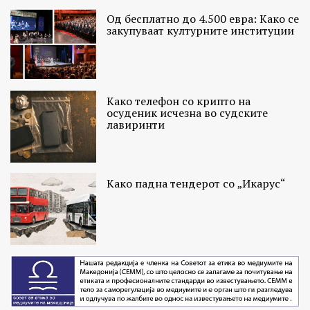
Од бесплатно до 4.500 евра: Како се
закупуваат културните институции
Како телефон со крипто на
осуденик исчезна во судските
лавиринти
Како падна тендерот со „Икарус“