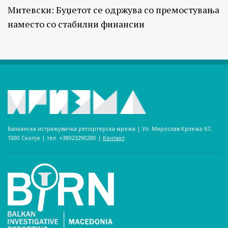
Митевски: Буџетот се одржува со премостувања
наместо со стабилни финансии
Балканска истражувачка репортерска мрежа | Ул. Мирослав Крлежа 67,
1000 Скопје | тел. +38923290280­ |
Контакт