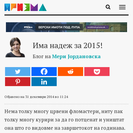
Има надеж за 2015!
Блог на
Мери Јордановска
Објавено на 31 декември 2014 во 11:24
Нема толку многу црвени фломастери, ниту пак
толку многу курири за да го потценат и уништат
она што го видовме на завршетокот на годинава.