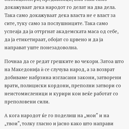
докажуваат дека народот го делат на два дела.
Така само докажуваат дека власта не е власт за
сите, туку само за послушниците. Така само
успеаја да ја оттргнат академската маса од себе,
да ја етикетираат, обојат со црвено и да ја
направат уште понезадоволна.
Почнаа да се редат грешките во чекори. Затоа што
на Македонија ѝ се случува народ, а за возврат
добиваме набрзина изгласани закони, затворени
врати, полициски кордони, преполни затвори со
неистомисленици и курири кои веќе работат со
преполовени сили.
А кога народот ќе го поделиш на „мои“ и на
„твои“, толку гласно и јасно како што направи