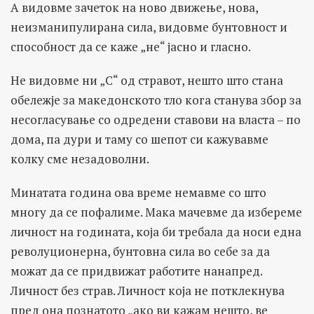
А видовме зачеток на ново движење, нова,
неизманипулирана сила, видовме бунтовност и
способност да се каже „не“ јасно и гласно.
Не видовме ни „С“ од стравот, нешто што стана
обележје за македонското тло кога станува збор за
несогласување со одредени ставови на власта – по
дома, па дури и таму со шепот си кажувавме
колку сме незадоволни.
Минатата година ова време немавме со што
многу да се пофалиме. Мака мачевме да избереме
личност на годината, која би требала да носи една
револуционерна, бунтовна сила во себе за да
можат да се придвижат работите нанапред.
Личност без страв. Личност која не потклекнува
пред она познатото „ако ви кажам нешто, ве