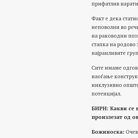
прифатлив наратив
Факт е дека стати
неповолни во речи
на раководни пози
стапка на родово 
најранливите груп
Сите имаме одгово
наоѓање конструк
инклузивно општес
потенцијал.
БИРН:
Какви се 
произлезат од о
Божиноска:
Очек