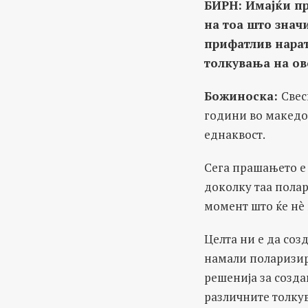
БИРН:
Имајќи п
на тоа што значи
прифатлив нара
толкувања на ов
Божиноска:
Свес
години во македо
еднаквост.
Сега прашањето е 
доколку таа полар
момент што ќе нè
Целта ни е да соз
намали поларизира
решенија за созда
различните толку