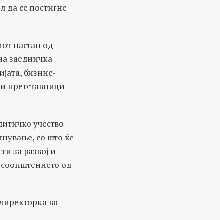
ел да се постигне
иот настан од
на заедничка
ијата, бизнис-
 и претставници
литичко учество
кнување, со што ќе
и за развој и
во соопштението од
 директорка во