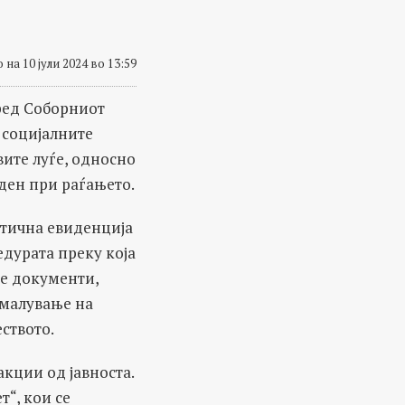
 на 10 јули 2024 во 13:59
ед Соборниот
 социјалните
ите луѓе, односно
ден при раѓањето.
атична евиденција
едурата преку која
те документи,
амалување на
ството.
кции од јавноста.
“, кои се