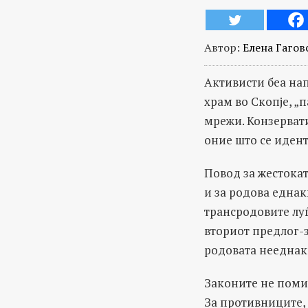
Автор:
Елена Гагов
Активисти беа на
храм во Скопје, „
мрежи. Конзерват
оние што се иден
Повод за жестокат
и за родова еднак
трансродовите луѓ
вториот предлог-
родовата нееднак
Законите не поми
За противниците, 