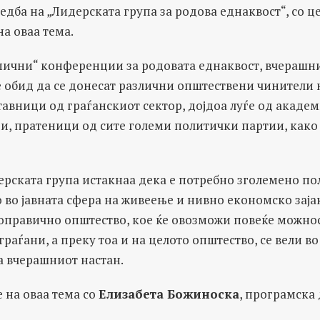
редба на „Лидерската група за родова еднаквост“, со ц
а оваа тема.
ипични“ конференции за родовата еднаквост, вчерашн
е обид да се донесат различни општествени чинители 
тавници од граѓанскиот сектор, дојдоа луѓе од академ
ри, пратеници од сите големи политички партии, како
ерската група истакнаа дека е потребно зголемено по
о во јавната сфера на живеење и нивно економско заја
оправично општество, кое ќе овозможи повеќе можност
граѓани, а преку тоа и на целото општество, се вели 
а вчерашниот настан.
 на оваа тема со
Елизабета Божиноска
, програмска