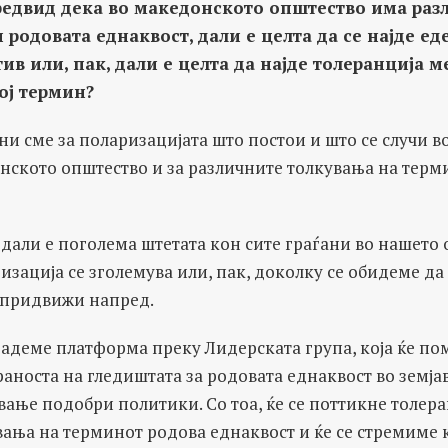
редвид дека во македонското општество има раз
 родовата еднаквост, дали е целта да се најде е
тив или
,
пак
,
дали е целта да најде толеранција м
ој термин?
ни сме за поларизацијата што постои и што се случи 
нското општество и за различните толкувања на терм
дали е поголема штетата кон сите граѓани во нашето
изација се зголемува или, пак, доколку се обидеме да
 придвижи напред.
дадеме платформа преку Лидерската група, која ќе по
носта на гледиштата за родовата еднаквост во земјава
вање подобри политики. Со тоа, ќе се поттикне толер
вања на терминот родова еднаквост и ќе се стремиме