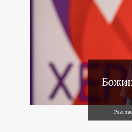
Божин
Разгов