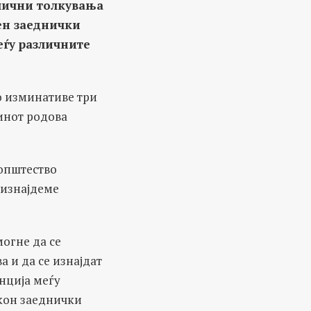
лични толкувања
ден заеднички
еѓу различните
во изминативе три
инот родова
 општество
 изнајдеме
могне да се
 и да се изнајдат
анција меѓу
 кон заеднички