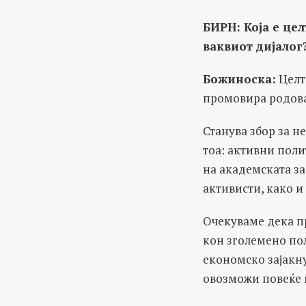
БИРН: Која е це
ваквиот дијалог
Божиноска:
Целт
промовира родова
Станува збор за н
тоа: активни пол
на академската з
активисти, како и
Очекуваме дека п
кон зголемено пол
економско зајакну
овозможи повеќе м