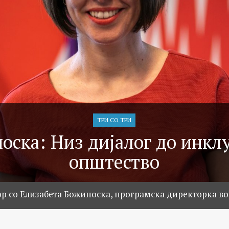
ТРИ СО ТРИ
оска: Низ дијалог до инкл
општество
ор со Елизабета Божиноска, програмска директорка во