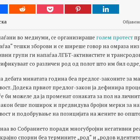
ска
Објавено
паѓани во медиуми, се организираше
голем протест
пр
паѓаа“ тешки зборови и се ширеше говор на омраза низ
ивни групи ги напаѓаа ЛГБТ-активистите и трансродов
тификуваат со различен род од полот што им бил одре
а дебата минатата година беа предлог-законите за м
вост. Додека првиот предлог-закон ја дефинира проц
е би можеле да ја променат ознаката за пол на лични
закон беше поширок и предвидува бројни мерки за н
вост и подобрување на позицијата на жените во опште
наа во Собранието поради многубројни негативни реа
крајно спорни беа термините „род“ и „родов идентитет