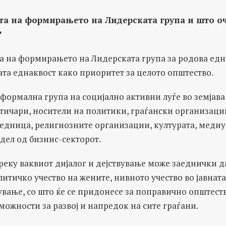
лта на формирањето на Лидерската група и што о
?
а на формирањето на Лидерската група за родова една
та еднаквост како приоритет за целото општество.
еформална група на социјално активни луѓе во земјава
итичари, носители на политики, граѓански организаци
аедница, религиозните организации, културата, медиу
 дел од бизнис-секторот.
реку ваквиот дијалог и дејствување може заеднички 
итичко учество на жените, нивното учество во јавната
вање, со што ќе се придонесе за поправично општеств
ожности за развој и напредок на сите граѓани.