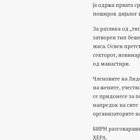
ја одржа првата с
поширок дијалог н
За разлика од „т
затворен тип беш
маса. Освен претс
секторот, новина
од манастири.
Членовите на Лид
на жените, учеств
се придонесе за п
напредок на сите 
организаторите н
БИРН разговараше
ХЕРА.