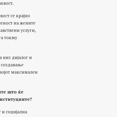
квост.
вост се крајно
ченост на жените
авствени услуги,
га токму
 низ дијалог и
 создавање
својот максимален
ите
што
ќе
институциите?
 и социјална