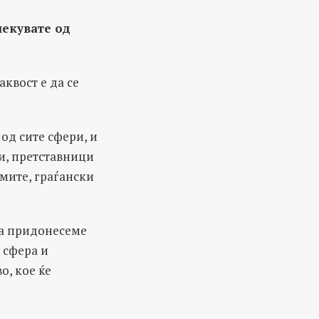
чекувате од
квост е да се
 од сите сфери, и
и, претставници
мите, граѓански
да придонесеме
 сфера и
о, кое ќе