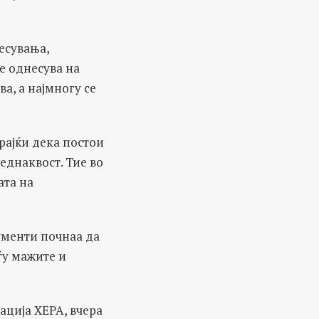
есувања,
е однесува на
а, а најмногу се
рајќи дека постои
 еднаквост. Тие во
ата на
ументи почнаа да
ѓу мажите и
ација ХЕРА, вчера