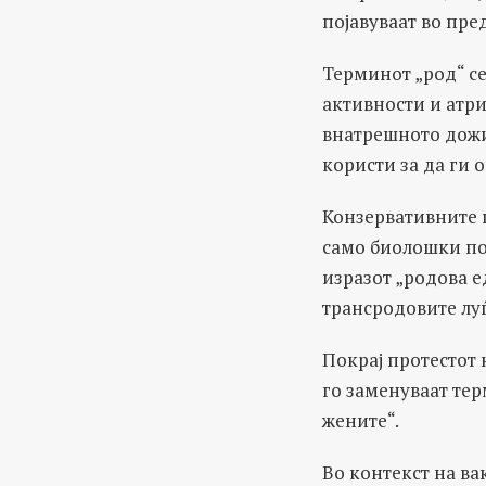
појавуваат во пре
Терминот „род“ с
активности и атри
внатрешното дожив
користи за да ги 
Конзервативните г
само биолошки пол 
изразот „родова е
трансродовите луѓ
Покрај протестот
го заменуваат тер
жените“.
Во контекст на ва