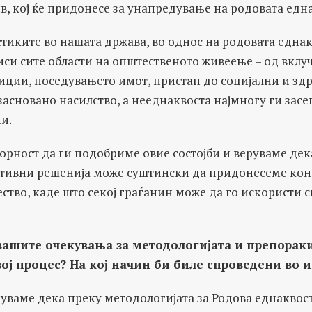
, кој ќе придонесе за унапредување на родовата една
стиките во нашата држава, во однос на родовата еднак
си сите области на општественото живеење – од вклу
ции, поседувањето имот, пристап до социјални и здр
засновано насилство, а нееднаквоста најмногу ги засе
и.
рност да ги подобриме овие состојби и веруваме дека
тивни решенија може суштински да придонесеме кон
тво, каде што секој граѓанин може да го искористи 
вашите очекувања за мето
до
логијата и препорак
вој процес? На кој начин би биле спроведени во 
уваме дека преку методологијата за Родова еднаквост