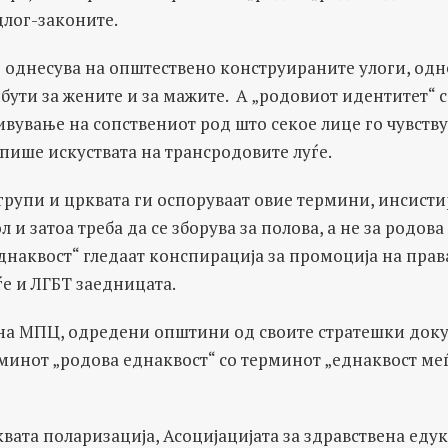
длог-законите.
е однесува на општествено конструираните улоги, одн
бути за жените и за мажите. А „родовиот идентитет“ с
ување на сопствениот род што секое лице го чувствув
опише искуствата на трансродовите луѓе.
рупи и црквата ги оспоруваат овие термини, инсисти
и затоа треба да се зборува за полова, а не за родова
днаквост“ гледаат конспирација за промоција на прав
е и ЛГБТ заедницата.
 на МПЦ, одредени општини од своите стратешки док
минот „родова еднаквост“ со терминот „еднаквост ме
квата поларизација, Асоцијацијата за здравствена едук