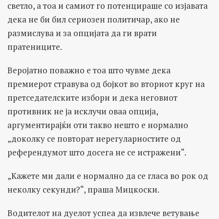
светло, а тоа и самиот го потенцираше со изјавата
дека не би бил сериозен политичар, ако не
размислува и за опцијата да ги врати
пратениците.
Веројатно поважно е тоа што чувме дека
премиерот стравува од бојкот во вториот круг на
претседателските избори и дека неговиот
противник не ја исклучи оваа опција,
аргументирајќи оти такво нешто е нормално
„доколку се повторат нерегуларностите од
референдумот што досега не се истражени“.
„Кажете ми дали е нормално да се гласа во рок од
неколку секунди?“, праша Мицкоски.
Водителот на дуелот успеа да извлече ветување