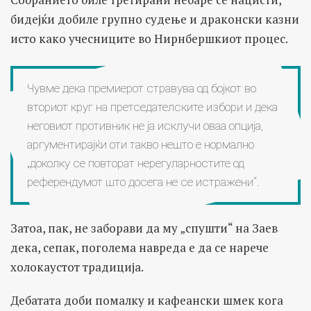
бидејќи добиле групно судење и драконски казни
исто како учесниците во Нирнбершкиот процес.
Чувме дека премиерот стравува од бојкот во
вториот круг на претседателските избори и дека
неговиот противник не ја исклучи оваа опција,
аргументирајќи оти такво нешто е нормално
„доколку се повторат нерегуларностите од
референдумот што досега не се истражени“.
Затоа, пак, не заборави да му „спушти“ на Заев
дека, сепак, поголема навреда е да се нарече
холокаустот традиција.
Дебатата доби помалку и кафеански шмек кога