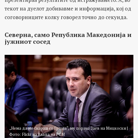
текот на дуелот добивавме и информација, кој од
соговорниците колку говорел точно до секунда.
Северна, само Република Македонија и
јужниот сосед
„Нема да ме скараш со Грција“, му порача Заев на Мицкоски |
Фото: Flickr на Влада на РСМ