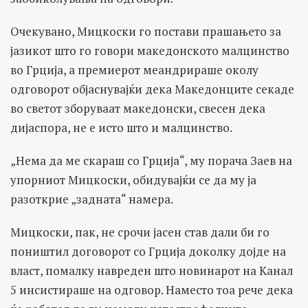
Очекувано, Мицкоски го постави прашањето за
јазикот што го говори македонското малцинство
во Грција, а премиерот меандрираше околу
одговорот објаснувајќи дека Македонците секаде
во светот зборуваат македонски, свесен дека
дијаспора, не е исто што и малцинство.
„Нема да ме скараш со Грција“, му порача Заев на
упорниот Мицкоски, обидувајќи се да му ја
разоткрие „задната“ намера.
Мицкоски, пак, не срочи јасен став дали би го
поништил договорот со Грција доколку дојде на
власт, помалку навреден што новинарот на Канал
5 инсистираше на одговор. Наместо тоа рече дека