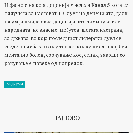
Нејасно е на која деценија мислела Канал 5 кога се
одлучила за насловот ТВ-дуел на деценијата, дали
на ум ја имала оваа деценија што заминува или
наредната, не знаеме, меѓутоа, шегата настрана,
за држава во која последниот лидерски дуел се
сведе на дебата околу тоа кој колку пиел, а кој бил
ментално болен, соочување кое, сепак, заврши со
ракување е повеќе од напредок.
МЕДИУМИ
НАЈНОВО