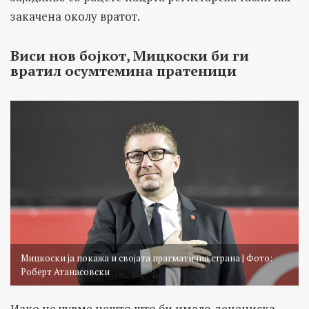
закачена околу вратот.
Виси нов бојкот, Мицкоски би ги
вратил осумтемина пратеници
Мицкоски ја покажа и својата прагматична страна | Фото:
Роберт Атанасовски
Иако не чувме нешто што би имало децениска