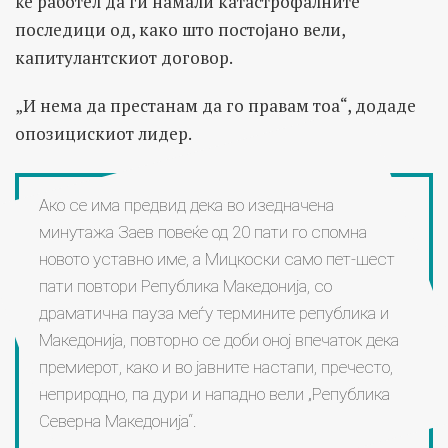
ќе работел да ги намали катастрофалните
последици од, како што постојано вели,
капитулантскиот договор.
„И нема да престанам да го правам тоа“, додаде
опозицискиот лидер.
Ако се има предвид дека во изедначена
минутажа Заев повеќе од 20 пати го спомна
новото уставно име, а Мицкоски само пет-шест
пати повтори Република Македонија, со
драматична пауза меѓу термините република и
Македонија, повторно се доби оној впечаток дека
премиерот, како и во јавните настапи, пречесто,
неприродно, па дури и нападно вели „Република
Северна Македонија“.