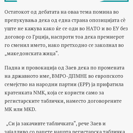
Остатокот од дебатата на оваа тема помина во
препукувања дека од една страна опозицијата сè
уште не кажува како ќе се оди во НАТО и во ЕУ без
договор со Грција, наспроти тоа дека премиерот
го сменил името, иако претходно се заколнал во
„македонската жица“.
Падна и провокација од Заев дека по промената
на државното име, ВМРО-ДПМНЕ во европското
семејство на народни партии (EPP) ја прифатила
кратенката NMK, која се користи само за
регистарските таблички, наместо договорените
MK или MKD.
„Си ја закачивте табличката“, рече Заев и
зајадливо со рацете нацрта регистарска табличка