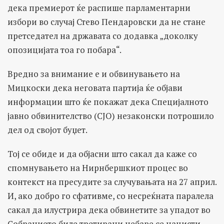
дека премиерот ќе распише парламентарни
избори во случај Стево Пендаровски да не стане
претседател на државата со додавка „доколку
опозицијата тоа го побара“.
Вредно за внимание е и обвинувањето на
Мицкоски дека неговата партија ќе објави
информации што ќе покажат дека Специјалното
јавно обвинителство (СЈО) незаконски потрошило
дел од својот буџет.
Тој се обиде и да објасни што сакал да каже со
спомнувањето на Нирнбершкиот процес во
контекст на пресудите за случувањата на 27 април.
И, ако добро го сфативме, со несреќната паралела
сакал да илустрира дека обвинетите за упадот во
Собранието биле третирани небаре се нацисти,