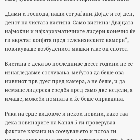
„Дами и господа, наши сограѓани. Дојде и тој ден,
денот на чистата вистина. Само вистина! Двајцата
најмоќни и најхаризматичните лидери конечно ќе
ги вкрстат копјата пред телевизиските камери“,
повикуваше возбудениот машки глас од спотот.
Вистина е дека во последниве десет години не се
изнагледавме соочувања, меѓутоа да беше ова
нивниот прв дуел пред камера, а не беше, и да
немаше лидерска средба пред само две недели, а
имаше, можеби помпата и ќе беше оправдана.
Рака на срце видовме и некои новини, како таа
дека новинарите на Канал 5 ги проверуваа
фактите кажани на соочувањето и потоа ги
презентираа резултатите од истражувањето. А, во