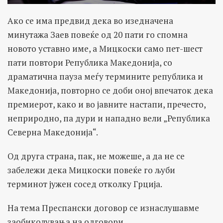
Ако се има предвид дека во изедначена
минутажа Заев повеќе од 20 пати го спомна
новото уставно име, а Мицкоски само пет-шест
пати повтори Република Македонија, со
драматична пауза меѓу термините република и
Македонија, повторно се доби оној впечаток дека
премиерот, како и во јавните настапи, пречесто,
неприродно, па дури и нападно вели „Република
Северна Македонија“.
Од друга страна, пак, не можеше, а да не се
забележи дека Мицкоски повеќе го љуби
терминот јужен сосед отколку Грција.
На тема Преспански договор се изнаслушавме
заобиколувања на одговори.