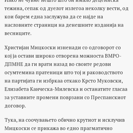
тежина, сепак од дуелот излегоа неколку вести, од
кои барем една заслужува да се најде на
насловните страници на денешните изданија на
весниците.
Христијан Мицкоски изненади со одговорот со
кој ја остави широко отворена можноста ВМРО-
ДПМНЕ да ги врати назад во своите редови
осумтемина пратеници што тој и раководството
на партијата ги избркаа откако Крсто Муковски,
Елизабета Канческа-Милевска и останатите гласаа
за уставните промени поврзани со Преспанскиот
договор.
Тука, на соочувањето обично крутиот и исклучив
Мицкоски се прикажа во едно прагматично