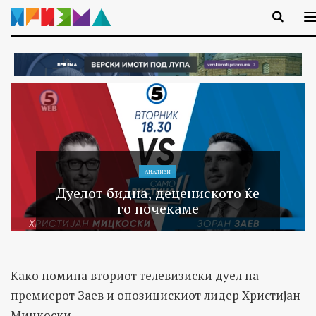
АНАЛИЗИ
Дуелот бидна, децениското ќе
го почекаме
Како помина вториот телевизиски дуел на
премиерот Заев и опозицискиот лидер Христијан
Мицкоски