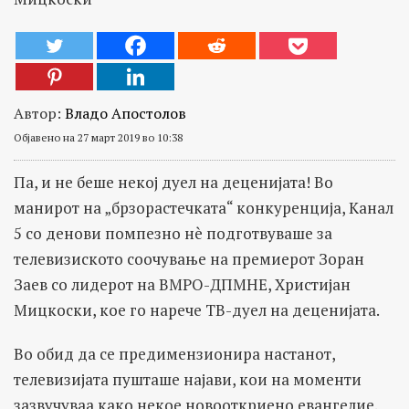
Автор:
Владо Апостолов
Објавено на 27 март 2019 во 10:38
Па, и не беше некој дуел на деценијата! Во
манирот на „брзорастечката“ конкуренција, Канал
5 со денови помпезно нè подготвуваше за
телевизиското соочување на премиерот Зоран
Заев со лидерот на ВМРО-ДПМНЕ, Христијан
Мицкоски, кое го нарече ТВ-дуел на деценијата.
Во обид да се предимензионира настанот,
телевизијата пушташе најави, кои на моменти
зазвучуваа како некое новооткриено евангелие.