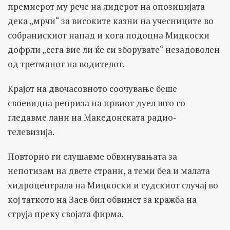
премиерот му рече на лидерот на опозицијата
дека „мрчи“ за високите казни на учесниците во
собранискиот напад и кога подоцна Мицкоски
дофрли „сега вие ли ќе си зборувате“ незадоволен
од третманот на водителот.
Крајот на двочасовното соочување беше
своевидна реприза на првиот дуел што го
гледавме лани на Македонската радио-
телевизија.
Повторно ги слушавме обвинувањата за
непотизам на двете страни, а теми беа и малата
хидроцентрала на Мицкоски и судскиот случај во
кој таткото на Заев бил обвинет за кражба на
струја преку својата фирма.