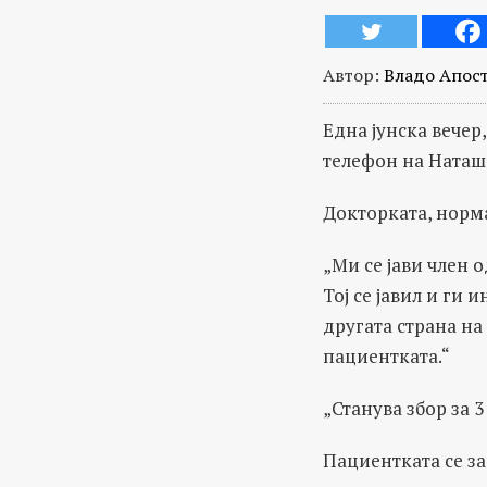
Автор:
Владо Апос
Една јунска вече
телефон на Наташа
Докторката, норма
„Ми се јави член 
Тој се јавил и ги
другата страна на
пациентката.“
„Станува збор за 3
Пациентката се за