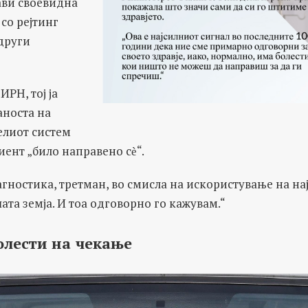
ави своевидна
 со рејтинг
други
ИРН, тој ја
аноста на
елиот систем
циент „било направено сѐ“.
агностика, третман, во смисла на искористување на на
ата земја. И тоа одговорно го кажувам.“
олести на чекање