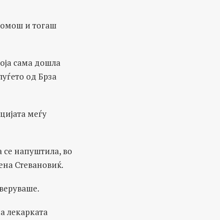
 помош и тогаш
оја сама дошла
луѓето од Брза
цијата меѓу
 се напуштила, во
ена Стевановиќ.
уверуваше.
а лекарката