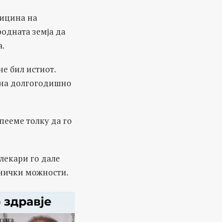
дицина на
одната земја да
а.
е бил истиот.
а на долгогодишно
пееме толку да го
лекари го дале
хнички можности.