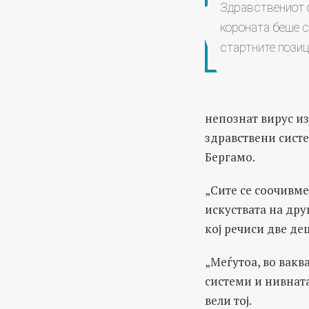
Здравствениот 
короната беше с
стартните позици
непознат вирус и
здравствени систе
Бергамо.
„Сите се соочивме
искуствата на дру
кој речиси две де
„Меѓутоа, во вакв
системи и нивната
вели тој.