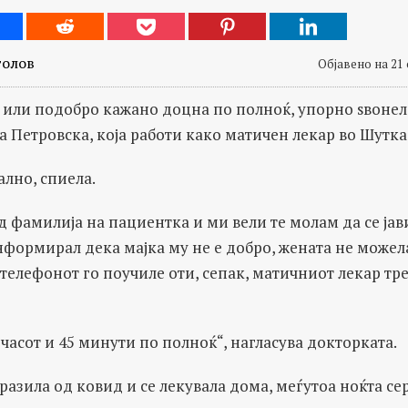
толов
Објавено на 21 
р, или подобро кажано доцна по полноќ, упорно ѕвоне
 Петровска, која работи како матичен лекар во Шутка
лно, спиела.
од фамилија на пациентка и ми вели те молам да се ја
 информирал дека мајка му не е добро, жената не можел
 телефонот го поучиле оти, сепак, матичниот лекар треб
 часот и 45 минути по полноќ“, нагласува докторката.
разила од ковид и се лекувала дома, меѓутоа ноќта се