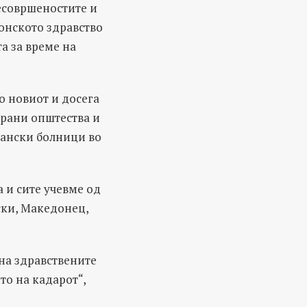
есовршеностите и
онското здравство
а за време на
о новиот и досега
ирани општества и
јански болници во
 и сите учевме од
ски, Македонец,
 на здравствените
то на кадарот“,