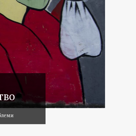
тво
облеми