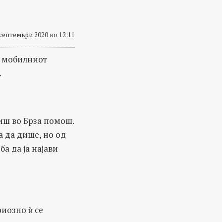
септември 2020 во 12:11
л мобилниот
.
виш во Брза помош.
а да дише, но од
а да ја најави
риозно ѝ се