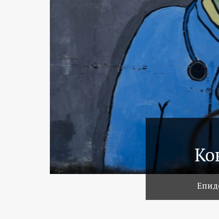
Ко
Епиде