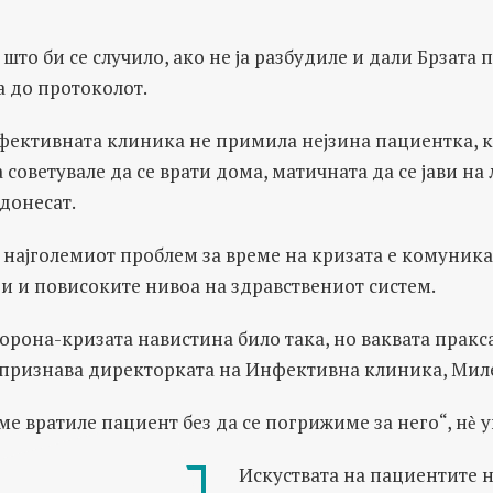
 што би се случило, ако не ја разбудиле и дали Брзата
а до протоколот.
нфективната клиника не примила нејзина пациентка, к
 советувале да се врати дома, матичната да се јави на 
 донесат.
 најголемиот проблем за време на кризата е комуника
и и повисоките нивоа на здравствениот систем.
орона-кризата навистина било така, но ваквата пракса
 признава директорката на Инфективна клиника, Мил
ме вратиле пациент без да се погрижиме за него“, нѐ 
Искуствата на пациентите н