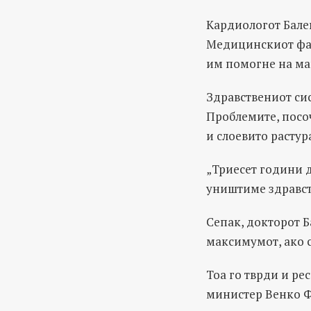
Кардиологот Балев
Медицинскиот фак
им помогне на мак
Здравствениот си
Проблемите, посоч
и слоевито растур
„Триесет години 
уништиме здравст
Сепак, докторот Б
максимумот, ако 
Тоа го тврди и ре
министер Венко Ф