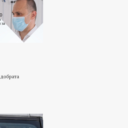
јдобрата