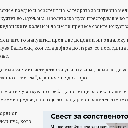
ски е воедно и асистент на Катедрата за интерна ме
ултет во Љубљана. Пролетоска кусо престојуваше во р
едонските колеги и да им ги пренесе своите искуств
стем што го напуштил пред две децении ни оддалеку н
ува Балевски, кои сега дојдоа до израз, се последиц
ање.
да имавме министерство за уништување, немаше да ус
вениот систем“, ироничен е докторот.
алевски чувствува потреба да потенцира дека нашите 
се земе предвид постојниот кадар и ограничените те
сорниот
илипче, кого