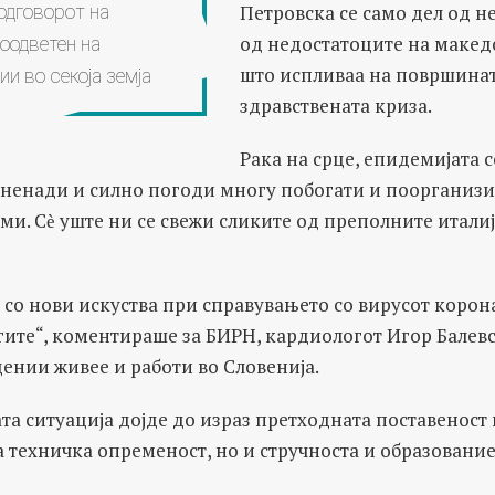
Петровска се само дел од н
одговорот на
од недостатоците на макед
оодветен на
што испливаа на површинат
и во секоја земја
здравствената криза.
Рака на срце, епидемијата с
зненади и силно погоди многу побогати и поорганиз
ми. Сѐ уште ни се свежи сликите од преполните итали
 со нови искуства при справувањето со вирусот корона
гите“, коментираше за БИРН, кардиологот Игор Балев
цении живее и работи во Словенија.
ата ситуација дојде до израз претходната поставеност
 техничка опременост, но и стручноста и образование