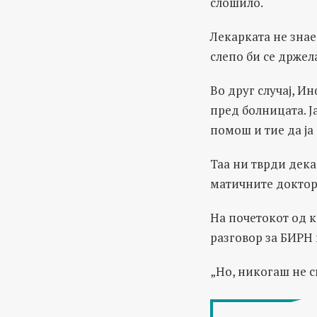
слошило.
Лекарката не знае
слепо би се држел
Во друг случај, И
пред болницата. Ја
помош и тие да ја
Таа ни тврди дека
матичните доктор
На почетокот од к
разговор за БИРН
„Но, никогаш не с