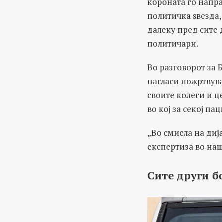
короната го напр
политичка ѕвезда,
далеку пред сите 
политичари.
Во разговорот за Б
нагласи пожртвув
своите колеги и ц
во кој за секој па
„Во смисла на диј
експертиза во наш
Сите други б