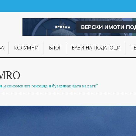
ЊA
КОЛУМНИ
БЛОГ
БАЗИ НА ПОДАТОЦИ
Т
VMRO
и „економскиот геноцид и бугаризацијата на рати“