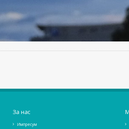
За нас
М
Импресум