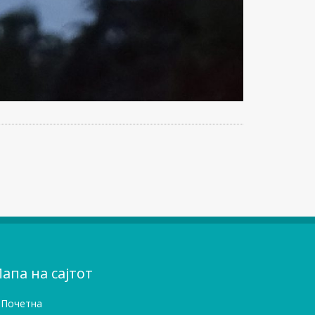
апа на сајтот
Почетна