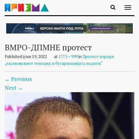
ВМРО-ДПМНЕ протест
Published
јуни 19, 2022
at
1773 × 999
in
Протест поради
„економскиот геноцид и бугаризацијата на рати“
←
Previous
Next
→