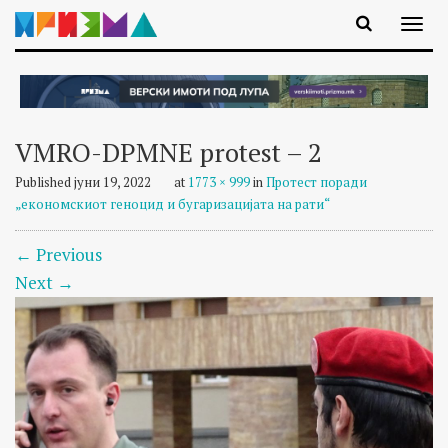
VMRO-DPMNE protest – 2
Published
јуни 19, 2022
at
1773 × 999
in
Протест поради
„економскиот геноцид и бугаризацијата на рати“
←
Previous
Next
→