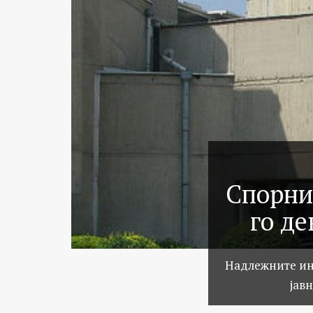
Спорни
го д
Надлежните ин
јав