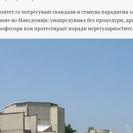
рзитет го потресуваат скандали и станува парадигма за
ание во Македонија: унапредувања без процедури, д
рофесори кои протестираат поради нерегуларностите