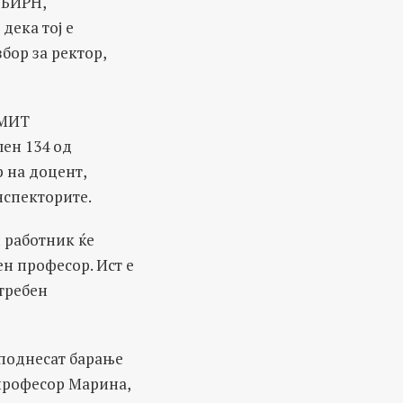
 БИРН,
дека тој е
бор за ректор,
 МИТ
лен 134 од
р на доцент,
нспекторите.
 работник ќе
ен професор. Ист е
отребен
 поднесат барање
 професор Марина,