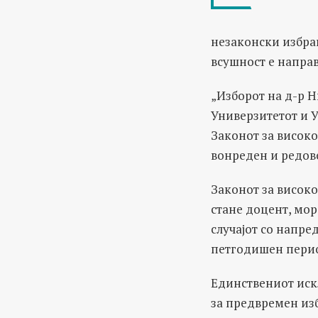
незаконски избран
всушност е направ
„Изборот на д-р 
Универзитетот и У
Законот за високо
вонреден и редове
Законот за висок
стане доцент, мор
случајот со напре
петгодишен пери
Единствениот искл
за предвремен изб