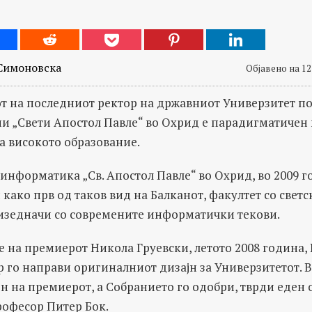
Симоновска
Објавено на 12
рот на последниот ректор на државниот Универзитет 
ии „Свети Aпостол Павле“ во Охрид е парадигматичен 
 високото образование.
информатика „Св. Апостол Павле“ во Охрид, во 2009 го
како прв од таков вид на Балканот, факултет со светс
 изедначи со современите информатички текови.
е на премиерот Никола Груевски, летото 2008 година
 го направи оригиналниот дизајн за Универзитетот. В
н на премиерот, а Собранието го одобри, тврди еден 
офесор Питер Бок.