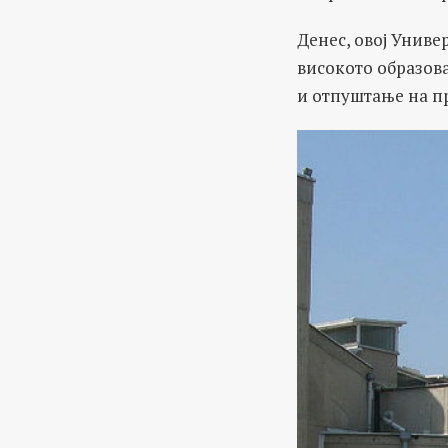
Денес, овој Униве
високото образов
и отпуштање на п