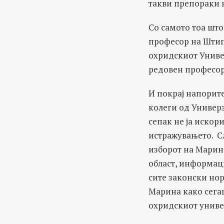
такви препораки н
Со самото тоа што
професор на Штипс
охридскиот Униве
редовен професор
И покрај напорите
колеги од Универз
сепак не ја искор
истражувањето. Сл
изборот на Марин
област, информаци
сите законски но
Марина како сега
охридскиот униве