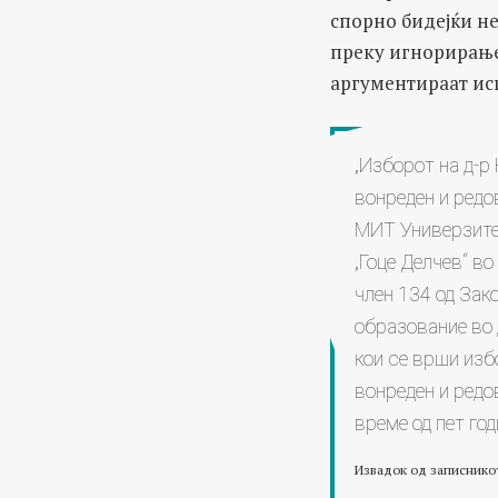
спорно бидејќи н
преку игнорирање
аргументираат ис
„Изборот на д-р
вонреден и редо
МИТ Универзите
„Гоце Делчев“ в
член 134 од Зак
образование во 
кои се врши изб
вонреден и редо
време од пет год
Извадок од записнико