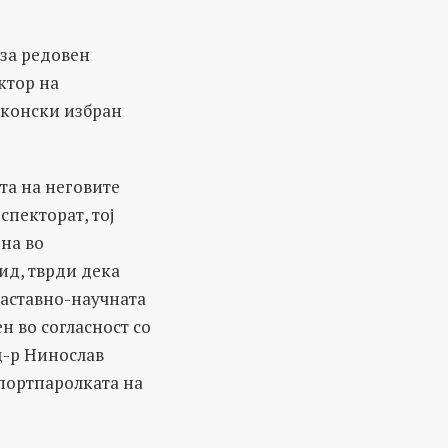
 за редовен
ктор на
аконски избран
та на неговите
спекторат, тој
ена во
ид, тврди дека
наставно-научната
н во согласност со
д-р Нинослав
портпаролката на