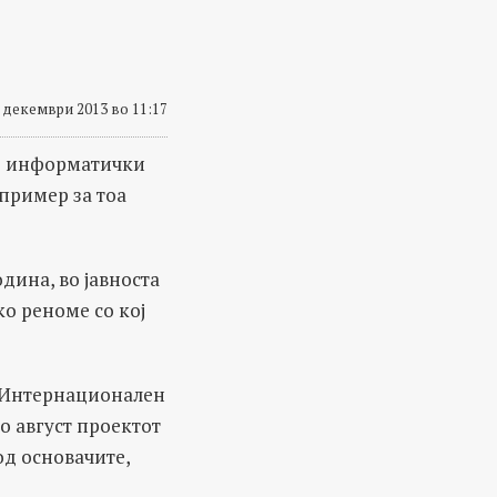
 декември 2013 во 11:17
по информатички
пример за тоа
дина, во јавноста
ко реноме со кој
, Интернационален
о август проектот
од основачите,