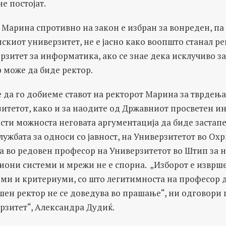
е постојат.
 Марина спротивно на закон е избран за вонреден, па
киот универзитет, не е јасно како воопшто станал ре
рзитет за информатика, ако се знае дека исклучиво з
 може да биде ректор.
 да го добиеме ставот на ректорот Марина за тврдења
итетот, како и за наодите од Државниот просветен ин
исти можноста неговата аргументација да биде застап
ужбата за односи со јавност, на Универзитетот во Охр
а во редовен професор на Универзитетот во Штип за 
они системи и мрежи не е спорна. „Изборот е изврше
рми и критериуми, со што легитимноста на професор 
шен ректор не се доведува во прашање“, ни одговори 
рзитет“, Александра Дудиќ.