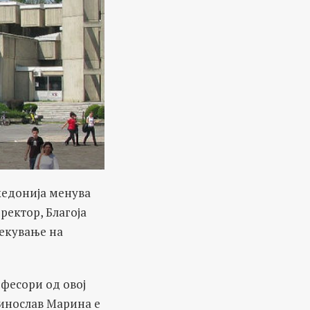
кедонија менува
ректор, Благоја
лекување на
фесори од овој
инослав Марина е