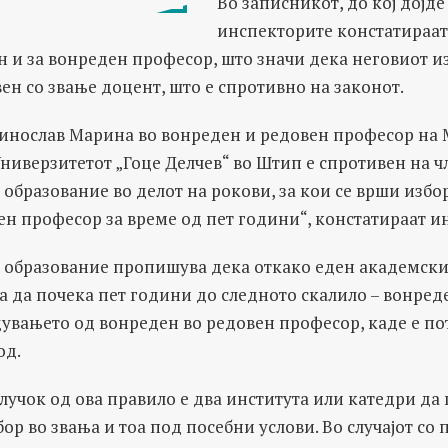
Во записникот, до кој дојде
инспекторите констатираат 
 и за вонреден професор, што значи дека неговиот из
ен со звање доцент, што е спротивно на законот.
Нинослав Марина во вонреден и редовен професор на
ниверзитетот „Гоце Делчев“ во Штип е спротивен на ч
 образование во делот на рокови, за кои се врши избо
н професор за време од пет години“, констатираат и
о образование пропишува дека откако еден академски
а да почека пет години до следното скалило – вонред
дувањето од вонреден во редовен професор, каде е п
од.
учок од ова правило е два института или катедри да
ор во звања и тоа под посебни услови. Во случајот со