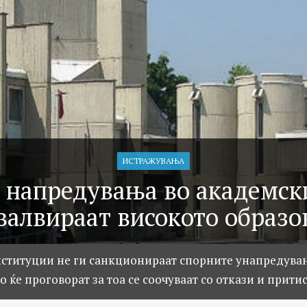
ИСТРАЖУВАЊA
 напредувања во академск
евалвираат високото образо
ституции не ги санкционираат спорните унапредувања
но ќе проговорат за тоа се соочуваат со откази и прити