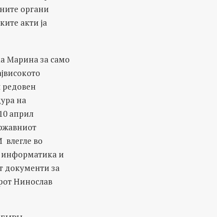
жните органи
ите акти ја
а Марина за само
ајвисокото
л редовен
ура на
10 април
Државниот
 влегле во
а информатика и
т документи за
орот Нинослав