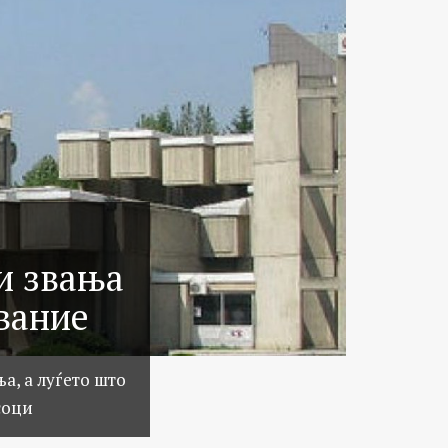
и звања
вание
, а луѓето што
соци