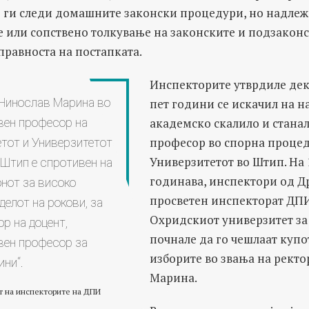
е ги следи домашните законски процедури, но надле
 или сопствено толкување на законските и подзаконск
правноста на постапката.
Инспекторите утврдиле дек
пет години се искачил на н
 Нинослав Марина во
академско скалило и стана
вен професор на
професор во спорна процед
тот и Универзитетот
Универзитетот во Штип. На 
о Штип е спротивен на
годинава, инспектори од 
онот за високо
просветен инспекторат ДПИ
делот на рокови, за
Охридскиот универзитет з
ор на доцент,
почнале да го чешлаат купо
вен професор за
изборите во звања на рект
ини“.
Марина.
т на инспекторите на ДПИ