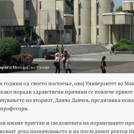
ирил и Методиј“ во Скопје
и години од своето постоење, овој Универзитет во Ма
ткако поради здравствени причини се повлече првиот 
ачувањето на вториот, Данчо Давчев, предизвика пов
 професори.
ои имаме пристап и сведоштвата на поранешните про
жуваат дека назначувањето и на последниот ректор Н