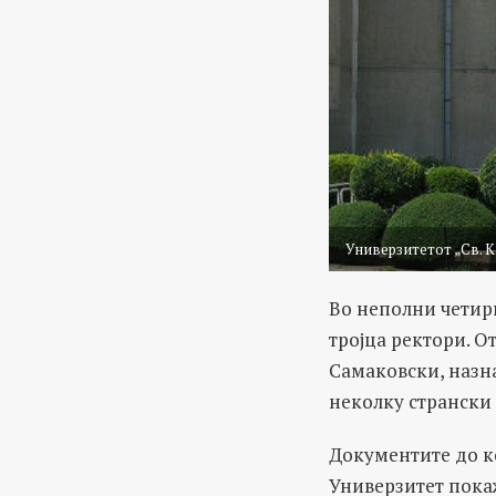
Универзитетот „Св. К
Во неполни четир
тројца ректори. О
Самаковски, назн
неколку странски
Документите до к
Универзитет пока