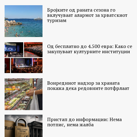
Бројките од раната сезона го
вклучуваат алармот за хрватскиот
туризам
Од бесплатно до 4.500 евра: Како се
закупуваат културните институции
Вонредниот надзор за храната
покажа дека редовните потфрлаат
Пристап до информации: Нема
потпис, нема жалба