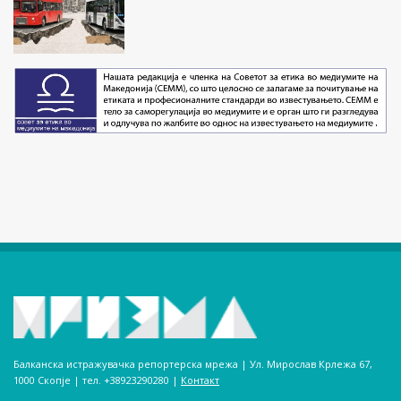
Балканска истражувачка репортерска мрежа | Ул. Мирослав Крлежа 67,
1000 Скопје | тел. +38923290280­ |
Контакт