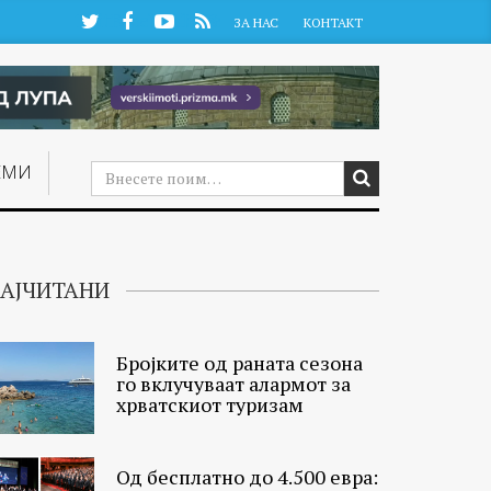
Twitter
Facebook
YouTube
RSS
ЗА НАС
КОНТАКТ
ЕМИ
АЈЧИТАНИ
Бројките од раната сезона
го вклучуваат алармот за
хрватскиот туризам
Од бесплатно до 4.500 евра: