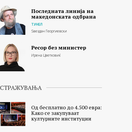
Последната линија на
македонската одбрана
ТУНЕЛ
Ѕвездан Георгиевски
Ресор без министер
Ирена Цветковиќ
ИСТРАЖУВАЊА
Од бесплатно до 4.500 евра:
Како се закупуваат
културните институции