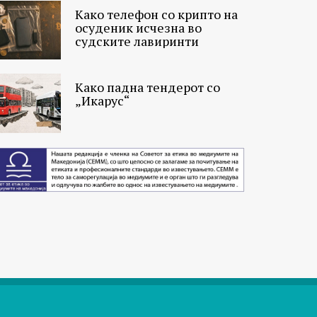
Како телефон со крипто на
осуденик исчезна во
судските лавиринти
Како падна тендерот со
„Икарус“