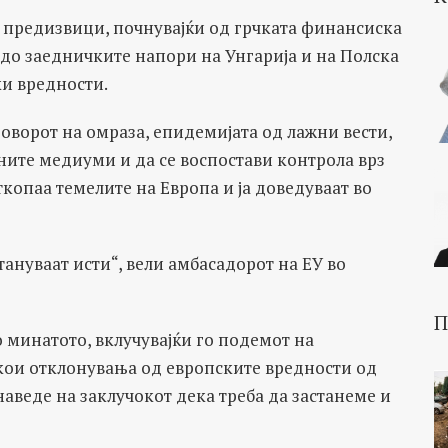
а предизвици, почнувајќи од грчката финансиска
ѐ до заедничките напори на Унгарија и на Полска
ки вредности.
оворот на омраза, епидемијата од лажни вести,
ните медиуми и да се воспостави контрола врз
копаа темелите на Европа и ја доведуваат во
ануваат исти“, вели амбасадорот на ЕУ во
П
минатото, вклучувајќи го подемот на
кои отклонувања од европските вредности од
 наведе на заклучокот дека треба да застанеме и