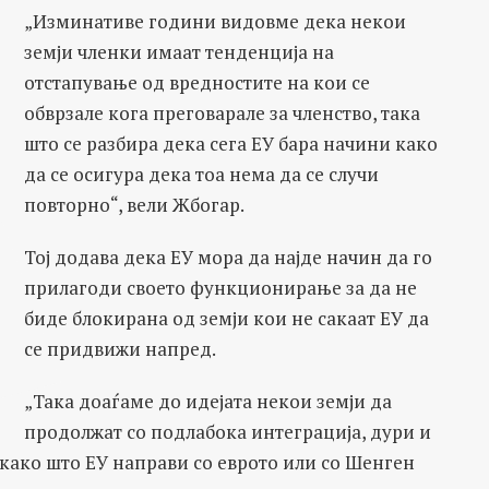
„Изминативе години видовме дека некои
земји членки имаат тенденција на
отстапување од вредностите на кои се
обврзале кога преговарале за членство, така
што се разбира дека сега ЕУ бара начини како
да се осигура дека тоа нема да се случи
повторно“, вели Жбогар.
Тој додава дека ЕУ мора да најде начин да го
прилагоди своето функционирање за да не
биде блокирана од земји кои не сакаат ЕУ да
се придвижи напред.
„Така доаѓаме до идејата некои земји да
продолжат со подлабока интеграција, дури и
о како што ЕУ направи со еврото или со Шенген