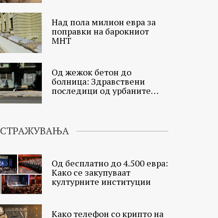
Над пола милион евра за
поправки на барокниот
МНТ
Од жежок бетон до
болница: Здравствени
последици од урбаните
топлински острови
ИСТРАЖУВАЊА
Од бесплатно до 4.500 евра:
Како се закупуваат
културните институции
Како телефон со крипто на