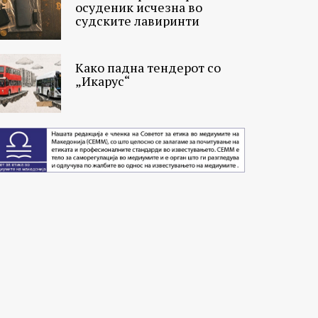
осуденик исчезна во
судските лавиринти
Како падна тендерот со
„Икарус“