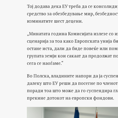
Тој додава дека ЕУ треба да се консолид
средство за обезбедување мир, безбеднос
изминатите шест децени.
„Минатата година Комисијата излезе со и
сценарија за тоа како Европската унија б
остане иста, дали да биде повеќе или по
групата земји кои сакаат да продолжат пон
сега се наоѓаме.“
Во Полска, владините напори да ја суспе
далеку што ЕУ реши да посегне по членот
поради тоа што може да го суспендира гл
прекине дотокот на европски фондови.