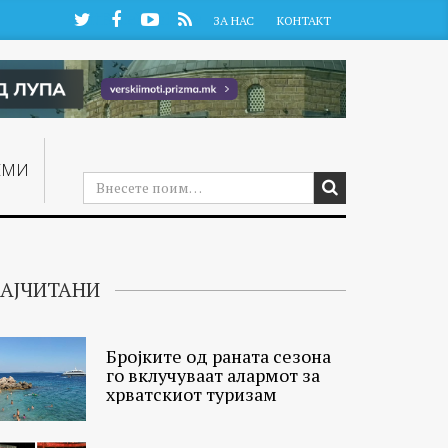
Twitter
Facebook
YouTube
RSS
ЗА НАС
КОНТАКТ
ЕМИ
АЈЧИТАНИ
Бројките од раната сезона
го вклучуваат алармот за
хрватскиот туризам