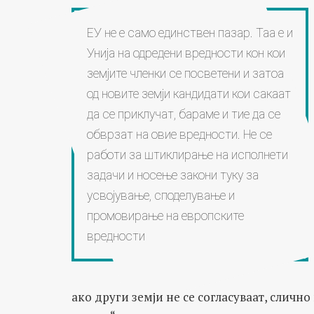
ЕУ не е само единствен пазар. Таа е и
Унија на одредени вредности кон кои
земјите членки се посветени и затоа
од новите земји кандидати кои сакаат
да се приклучат, бараме и тие да се
обврзат на овие вредности. Не се
работи за штиклирање на исполнети
задачи и носење закони туку за
усвојување, споделување и
промовирање на европските
вредности
ако други земји не се согласуваат, сличн