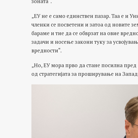
зоната“.
„ЕУ не е само единствен пазар. Таа е и У
членки се посветени и затоа од новите зе
бараме и тие да се обврзат на овие вредн
задачи и носење закони туку за усвојув
вредности“.
„Но, ЕУ мора прво да стане посилна пред 
од стратегијата за проширување на Запад