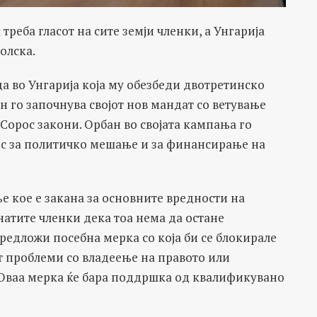
 треба гласот на сите земји членки, а Унгарија
 Полска.
да во Унгарија која му обезбеди двотретинско
 го започнува својот нов мандат со ветување
-Сорос закони. Орбан во својата кампања го
с за политичко мешање и за финансирање на
е кое е закана за основните вредности на
натите членки дека тоа нема да остане
редложи посебна мерка со која би се блокирале
т проблеми со владеење на правото или
 Оваа мерка ќе бара поддршка од квалификувано