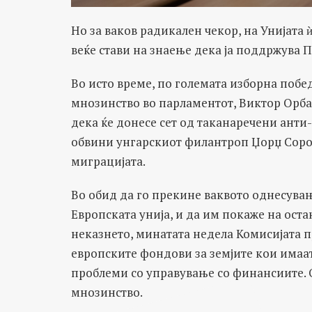
Но за ваков радикален чекор, на Унијата ѝ
веќе стави на знаење дека ја поддржува
Во исто време, по големата изборна побе
мнозинство во парламентот, Виктор Орбан
дека ќе донесе сет од таканаречени анти
обвини унгарскиот филантроп Џорџ Соро
миграцијата.
Во обид да го прекине ваквото однесувањ
Европската унија, и да им покаже на оста
неказнето, минатата недела Комисијата п
европските фондови за земјите кои имаа
проблеми со управување со финансиите.
мнозинство.