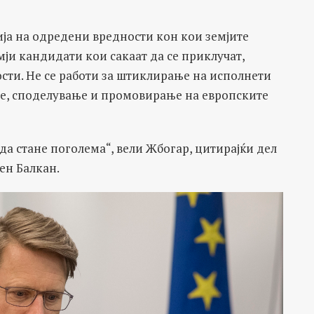
нија на одредени вредности кон кои земјите
мји кандидати кои сакаат да се приклучат,
ости. Не се работи за штиклирање на исполнети
ање, споделување и промовирање на европските
да стане поголема“, вели Жбогар, цитирајќи дел
ен Балкан.