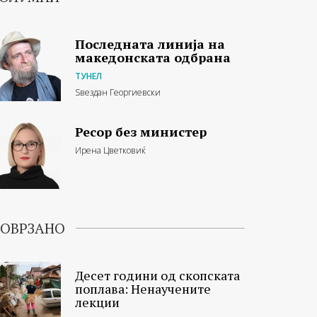
Последната линија на
македонската одбрана
ТУНЕЛ
Ѕвездан Георгиевски
Ресор без министер
Ирена Цветковиќ
ОВРЗАНО
Десет години од скопската
поплава: Ненаучените
лекции