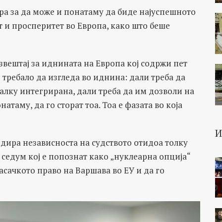
ира за да може и понатаму да биде најуспешното
т и просперитет во Европа, како што беше
звештај за иднината на Европа кој содржи пет
и требало да изгледа во иднина: дали треба да
малку интегрирана, дали треба да им дозволи на
атаму, да го сторат тоа. Тоа е фазата во која
ндира независноста на судството отидоа толку
 седум кој е попознат како „нуклеарна опција“
асачкото право на Варшава во ЕУ и да го