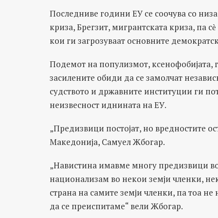
Последниве години ЕУ се соочува со низ
криза, Брегзит, мигрантската криза, па с
кои ги загрозуваат основните демократс
Подемот на популизмот, ксенофобијата, г
засилените обиди да се замолчат независ
судството и државните институции ги пот
неизвесност иднината на ЕУ.
„Предизвици постојат, но вредностите ост
Македонија, Самуел Жбогар.
„Навистина имавме многу предизвици во 
национализам во некои земји членки, не
страна на самите земји членки, па тоа не
да се преиспитаме“ вели Жбогар.