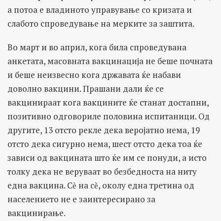
а потоа е владиното управување со кризата и
слабото спроведување на мерките за заштита.
Во март и во април, кога била спроведувана
анкетата, масовната вакцинација не беше почната
и беше неизвесно кога државата ќе набави
доволно вакцини. Прашани дали ќе се
вакцинираат кога вакцините ќе станат достапни,
позитивно одговориле половина испитаници. Од
другите, 13 отсто рекле дека веројатно нема, 19
отсто дека сигурно нема, шест отсто дека тоа ќе
зависи од вакцината што ќе им се понуди, а исто
толку дека не веруваат во безбедноста на ниту
една вакцина. Сѐ на сѐ, околу една третина од
населението не е заинтересирано за
вакцинирање.