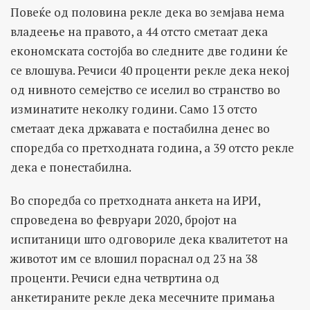
Повеќе од половина рекле дека во земјава нема
владеење на правото, а 44 отсто сметаат дека
еконoмската состојба во следните две години ќе
се влошува. Речиси 40 проценти рекле дека некој
од нивното семејство се иселил во странство во
изминатите неколку години. Само 13 отсто
сметаат дека државата е постабилна денес во
споредба со претходната година, а 39 отсто рекле
дека е понестабилна.
Во споредба со претходната анкета на ИРИ,
спроведена во февруари 2020, бројот на
испитаници што одговориле дека квалитетот на
животот им се влошил пораснал од 23 на 38
проценти. Речиси една четвртина од
анкетираните рекле дека месечните примања