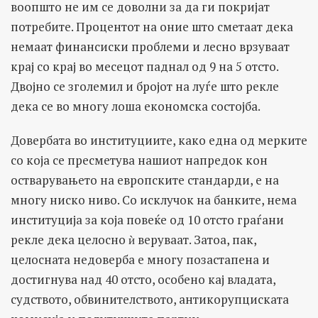
воопшто не им се доволни за да ги покријат
потребите. Процентот на оние што сметаат дека
немаат финансиски проблеми и лесно врзуваат
крај со крај во месецот паднал од 9 на 5 отсто.
Двојно се зголемил и бројот на луѓе што рекле
дека се во многу лоша економска состојба.
Довербата во институциите, како една од мерките
со која се пресметува нашиот напредок кон
остварувањето на европските стандарди, е на
многу ниско ниво. Со исклучок на банките, нема
институција за која повеќе од 10 отсто граѓани
рекле дека целосно ѝ веруваат. Затоа, пак,
целосната недоверба е многу позастапена и
достигнува над 40 отсто, особено кај владата,
судството, обвинителството, антикорупциската