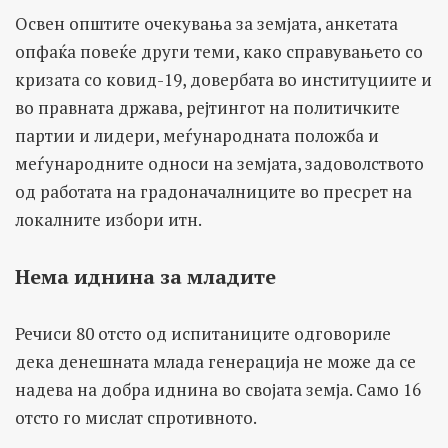
Освен општите очекувања за земјата, анкетата
опфаќа повеќе други теми, како справувањето со
кризата со ковид-19, довербата во институциите и
во правната држава, рејтингот на политичките
партии и лидери, меѓународната положба и
меѓународните односи на земјата, задоволството
од работата на градоначалниците во пресрет на
локалните избори итн.
Нема иднина за младите
Речиси 80 отсто од испитаниците одговориле
дека денешната млада генерација не може да се
надева на добра иднина во својата земја. Само 16
отсто го мислат спротивното.