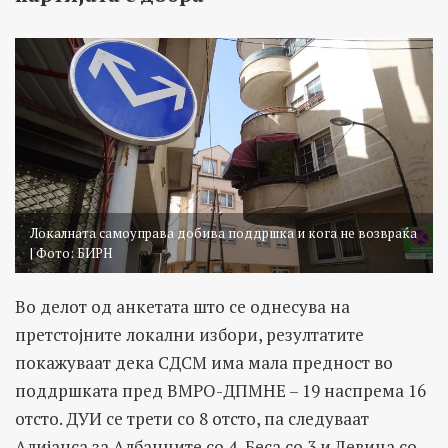
Локалната самоуправа добива поддршка и кога не возвраќа
| Фото: БИРН
Во делот од анкетата што се однесува на
претстојните локални избори, резултатите
покажуваат дека СДСМ има мала предност во
поддршката пред ВМРО-ДПМНЕ – 19 наспрема 16
отсто. ДУИ се трети со 8 отсто, па следуваат
Алијанса за Албанците со 4, Беса со 3 и Левица со