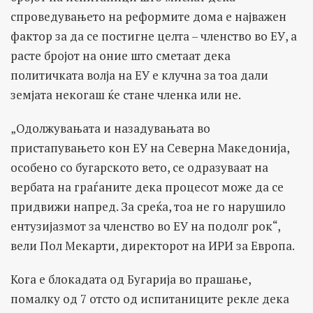
спроведувањето на реформите дома е најважен
фактор за да се постигне целта – членство во ЕУ, а
расте бројот на оние што сметаат дека
политичката волја на ЕУ е клучна за тоа дали
земјата некогаш ќе стане членка или не.
„Одолжувањата и назадувањата во
пристапувањето кон ЕУ на Северна Македонија,
особено со бугарското вето, се одразуваат на
вербата на граѓаните дека процесот може да се
придвижи напред. За среќа, тоа не го нарушило
ентузијазмот за членство во ЕУ на подолг рок“,
вели Пол Мекарти, директорот на ИРИ за Европа.
Кога е блокадата од Бугарија во прашање,
помалку од 7 отсто од испитаниците рекле дека