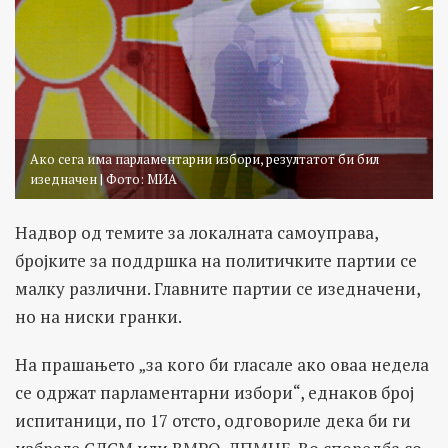
Ако сега има парламентарни избори, резултатот би бил
изедначен | Фото: МИА
Надвор од темите за локалната самоуправа,
бројките за поддршка на политичките партии се
малку различни. Главните партии се изедначени,
но на ниски гранки.
На прашањето „за кого би гласале ако оваа недела
се одржат парламентарни избори“, еднаков број
испитаници, по 17 отсто, одговориле дека би ги