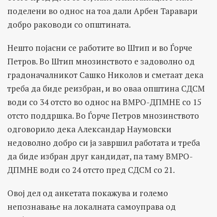
поделени во однос на тоа дали Арбен Таравари
добро раководи со општината.
Нешто појасни се работите во Штип и во Ѓорче
Петров. Во Штип мнозинството е задоволно од
градоначалникот Сашко Николов и сметаат дека
треба да биде реизбран, и во оваа општина СДСМ
води со 34 отсто во однос на ВМРО-ДПМНЕ со 15
отсто поддршка. Во Ѓорче Петров мнозинството
одговорило дека Александар Наумовски
недоволно добро си ја завршил работата и треба
да биде избран друг кандидат, па таму ВМРО-
ДПМНЕ води со 24 отсто пред СДСМ со 21.
Овој дел од анкетата покажува и големо
непознавање на локалната самоуправа од