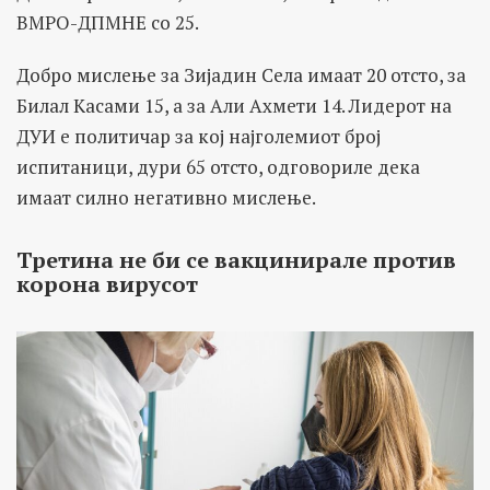
ВМРО-ДПМНЕ со 25.
Добро мислење за Зијадин Села имаат 20 отсто, за
Билал Касами 15, а за Али Ахмети 14. Лидерот на
ДУИ е политичар за кој најголемиот број
испитаници, дури 65 отсто, одговориле дека
имаат силно негативно мислење.
Третина не би се вакцинирале против
корона вирусот