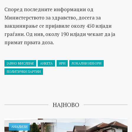
Според последните информации од
Министерството за здравство, досега за
вакцинирање се пријавиле околу 450 илјади
граѓани. Од нив, околу 190 илјади чекаат да ја
примат првата доза.
ЈАВНО МИСЛЕЊЕ
АНКЕТА
ИРИ
ЛОКАЛНИ ИЗБОРИ
ПОЛИТИЧКИ ПАРТИИ
НАЈНОВО
АНАЛИЗИ