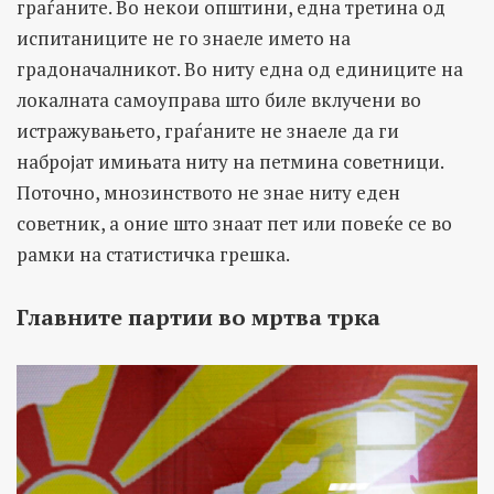
граѓаните. Во некои општини, една третина од
испитаниците не го знаеле името на
градоначалникот. Во ниту една од единиците на
локалната самоуправа што биле вклучени во
истражувањето, граѓаните не знаеле да ги
набројат имињата ниту на петмина советници.
Поточно, мнозинството не знае ниту еден
советник, а оние што знаат пет или повеќе се во
рамки на статистичка грешка.
Главните партии во мртва трка