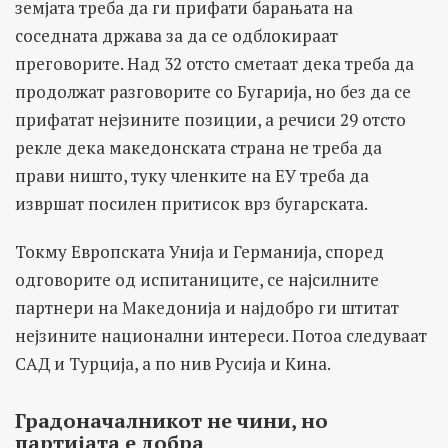
земјата треба да ги прифати барањата на
соседната држава за да се одблокираат
преговорите. Над 32 отсто сметаат дека треба да
продолжат разговорите со Бугарија, но без да се
прифатат нејзините позиции, а речиси 29 отсто
рекле дека македонската страна не треба да
прави ништо, туку членките на ЕУ треба да
извршат посилен притисок врз бугарската.
Токму Европската Унија и Германија, според
одговорите од испитаниците, се најсилните
партнери на Македонија и најдобро ги штитат
нејзините национални интереси. Потоа следуваат
САД и Турција, а по нив Русија и Кина.
Градоначалникот не чини, но
партијата е добра