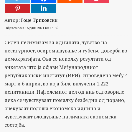
Автор:
Гоце Трпковски
Објавено на 16 јуни 2021 во 13:56
Силен песимизам за иднината, чувство на
несигурност, осиромашување и губење доверба во
демократијата. Ова се неколку резултати од
анкетата што ја објави Меѓународниот
републикански институт (ИРИ), спроведена меѓу 4
март и 6 април, во која биле вклучени 1.222
испитаници. Најголемиот дел од нив одговориле
дека се чувствуваат помалку безбедни од порано,
очекуваат полоша економска иднина и
чувствуваат влошување на личната економска
состојба.