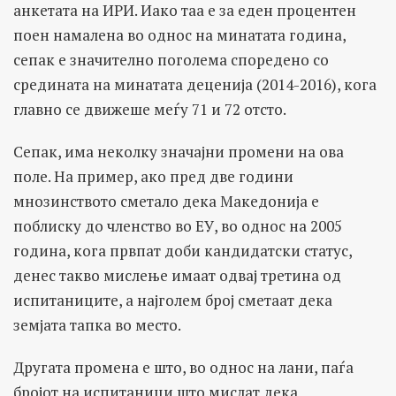
анкетата на ИРИ. Иако таа е за еден процентен
поен намалена во однос на минатата година,
сепак е значително поголема споредено со
средината на минатата деценија (2014-2016), кога
главно се движеше меѓу 71 и 72 отсто.
Сепак, има неколку значајни промени на ова
поле. На пример, ако пред две години
мнозинството сметало дека Македонија е
поблиску до членство во ЕУ, во однос на 2005
година, кога првпат доби кандидатски статус,
денес такво мислење имаат одвај третина од
испитаниците, а најголем број сметаат дека
земјата тапка во место.
Другата промена е што, во однос на лани, паѓа
бројот на испитаници што мислат дека