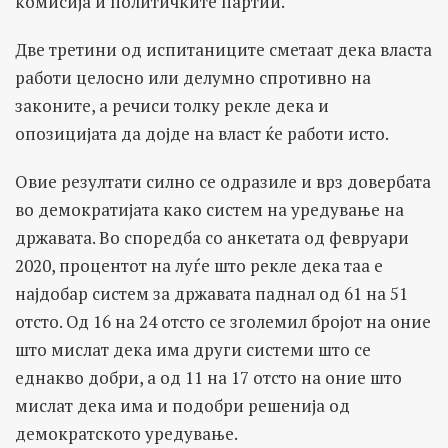
комисија и политичките партии.
Две третини од испитаниците сметаат дека власта
работи целосно или делумно спротивно на
законите, а речиси толку рекле дека и
опозицијата да дојде на власт ќе работи исто.
Овие резултати силно се одразиле и врз довербата
во демократијата како систем на уредување на
државата. Во споредба со анкетата од февруари
2020, процентот на луѓе што рекле дека таа е
најдобар систем за државата паднал од 61 на 51
отсто. Од 16 на 24 отсто се зголемил бројот на оние
што мислат дека има други системи што се
еднакво добри, а од 11 на 17 отсто на оние што
мислат дека има и подобри решенија од
демократското уредување.