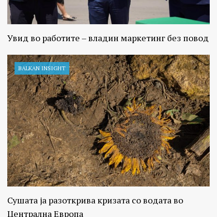
Увид во работите – владин маркетинг без повод
BALKAN INSIGHT
Сушата ја разоткрива кризата со водата во
Централна Европа