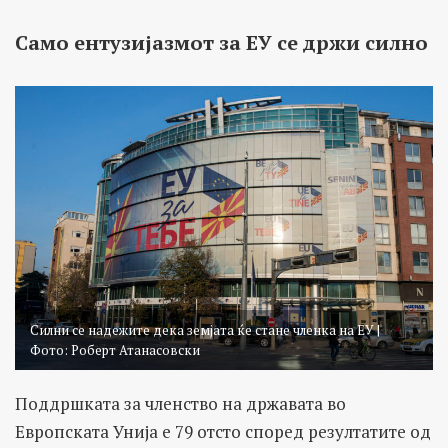
Само ентузијазмот за ЕУ се држи силно
Силни се надежите дека земјата ќе стане членка на ЕУ |
Фото: Роберт Атанасовски
Поддршката за членство на државата во
Европската Унија е 79 отсто според резултатите од