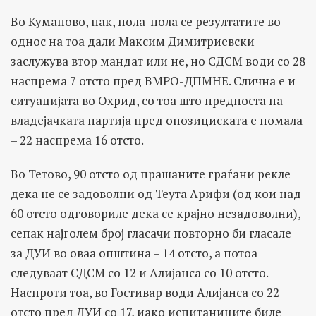
Во Куманово, пак, пола-пола се резултатите во
однос на тоа дали Максим Димитриевски
заслужува втор мандат или не, но СДСМ води со 28
наспрема 7 отсто пред ВМРО-ДПМНЕ. Слична е и
ситуацијата во Охрид, со тоа што предноста на
владејачката партија пред опозициската е помала
– 22 наспрема 16 отсто.
Во Тетово, 90 отсто од прашаните граѓани рекле
дека не се задоволни од Теута Арифи (од кои над
60 отсто одговориле дека се крајно незадоволни),
сепак најголем број гласачи повторно би гласале
за ДУИ во оваа општина – 14 отсто, а потоа
следуваат СДСМ со 12 и Алијанса со 10 отсто.
Наспроти тоа, во Гостивар води Алијанса со 22
отсто пред ДУИ со 17, иако испитаниците биле