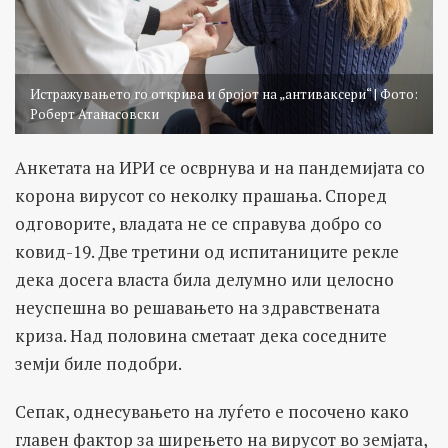
Истражувањето го открива и бројот на „антиваксери“ | Фото:
Роберт Атанасовски
Анкетата на ИРИ се осврнува и на пандемијата со
корона вирусот со неколку прашања. Според
одговорите, владата не се справува добро со
ковид-19. Две третини од испитаниците рекле
дека досега власта била делумно или целосно
неуспешна во решавањето на здравствената
криза. Над половина сметаат дека соседните
земји биле подобри.
Сепак, однесувањето на луѓето е посочено како
главен фактор за ширењето на вирусот во земјата,