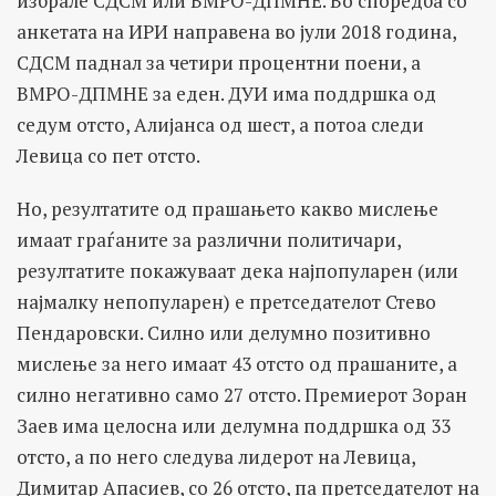
избрале СДСМ или ВМРО-ДПМНЕ. Во споредба со
анкетата на ИРИ направена во јули 2018 година,
СДСМ паднал за четири процентни поени, а
ВМРО-ДПМНЕ за еден. ДУИ има поддршка од
седум отсто, Алијанса од шест, а потоа следи
Левица со пет отсто.
Но, резултатите од прашањето какво мислење
имаат граѓаните за различни политичари,
резултатите покажуваат дека најпопуларен (или
најмалку непопуларен) е претседателот Стево
Пендаровски. Силно или делумно позитивно
мислење за него имаат 43 отсто од прашаните, а
силно негативно само 27 отсто. Премиерот Зоран
Заев има целосна или делумна поддршка од 33
отсто, а по него следува лидерот на Левица,
Димитар Апасиев, со 26 отсто, па претседателот на