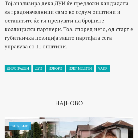
Тој анализира дека ДУИ ќе предложи кандидати
за градоначалници само во седум општини и
останатите ќе ги препушти на бројните
коалициски партнери. Тоа, според него, од старт е
губитничка позиција зашто партијата сега
управува со 11 општини.
ДИВОГРАДБИ
ДУИ
ИЗБОРИ
ИЗЕТ МЕЏИТИ
ЧАИР
НАЈНОВО
АНАЛИЗИ