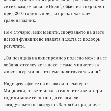
се сеќавам, се викаше Ноли“, објасни за периодот
пред 2005 година, пред за првпат да стане
градоначалник.
Не е случајно, вели Меџити, спојувањето на двете
негови функции во владата и целта се подобри
резултати.
„Од позиција на вицепремиер полесно може да се
лобира, отколку кога некој е само министер за
животна средина што нема политичка тежина.“
Надоврзувајќи се на изјава од премиерот
Мицкоски, тој вети дека во следните две-до три
години може сериозно да се намали
загадувањето на воздухот. За тоа би придонеле