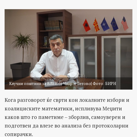
Клучни општини за ВЛЕН се Чаир и Тетово| Фото: БИРН
Кога разговорот ќе сврти кон локалните избори и
коалициските математики, испливува Меџити
каков што го паметиме – зборлив, самоуверен и
подготвен да влезе во анализа без протоколарни
сопирачки.