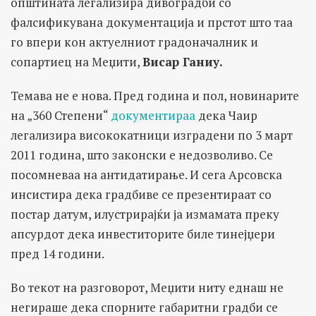
општината легализира дивоградби со
фалсификувана документација и прстот што таа
го впери кон актуелниот градоначалник и
сопартиец на Меџити,
Висар Ганиу.
Темава не е нова. Пред година и пол, новинарите
на „360 Степени“
документираа
дека Чаир
легализира висококатници изградени по 3 март
2011 година, што законски е недозволиво. Се
посомневаа на антидатирање. И сега Арсовска
инсистира дека градбиве се презентираат со
постар датум, илустрирајќи ја измамата преку
апсурдот дека инвеститорите биле тинејџери
пред 14 години.
Во текот на разговорот, Меџити ниту еднаш не
негираше дека спорните габаритни градби се