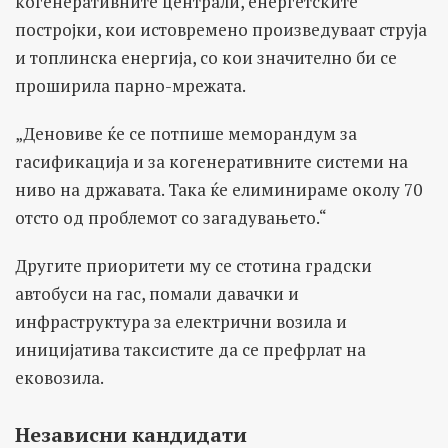
когенеративните централи, енергетските
постројки, кои истовремено произведуваат струја
и топлинска енергија, со кои значително би се
проширила парно-мрежата.
„Деновиве ќе се потпише меморандум за
гасификација и за когенеративните системи на
ниво на државата. Така ќе елиминираме околу 70
отсто од проблемот со загадувањето.“
Другите приоритети му се стотина градски
автобуси на гас, помали давачки и
инфраструктура за електрични возила и
иницијатива таксистите да се префрлат на
ековозила.
Независни кандидати