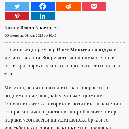
Автор:
Владо Апостолов
Објавено на 04 јули 2025 во 10:43
Првиот вицепремиер
Изет Меџити
навидум е
истиот од лани. Зборува тивко и внимателно и
носи вратоврска само кога протоколот го налага
тоа.
Меѓутоа, во едночасовниот разговор што го
водевме неделава, забележавме промени.
Опозициските категорични позиции ги заменил
со прагматичен пристап кон проблемите, пиар-
пораки усогласени на Илинденска бр. 2 и со
извежбани одговори на конкретни прашања.