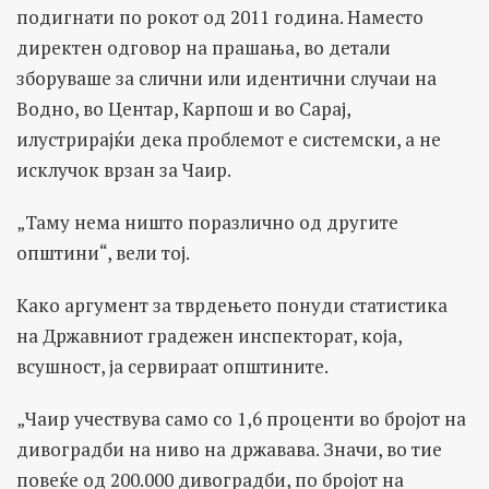
подигнати по рокот од 2011 година. Наместо
директен одговор на прашања, во детали
зборуваше за слични или идентични случаи на
Водно, во Центар, Карпош и во Сарај,
илустрирајќи дека проблемот е системски, а не
исклучок врзан за Чаир.
„Таму нема ништо поразлично од другите
општини“, вели тој.
Како аргумент за тврдењето понуди статистика
на Државниот градежен инспекторат, која,
всушност, ја сервираат општините.
„Чаир учествува само со 1,6 проценти во бројот на
дивоградби на ниво на државава. Значи, во тие
повеќе од 200.000 дивоградби, по бројот на