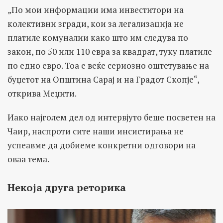
„По мои информации има инвеститори на
колективни згради, кои за легализација не
платиле комуналии како што им следува по
закон, по 50 или 110 евра за квадрат, туку платиле
по едно евро. Тоа е веќе сериозно оштетување на
буџетот на Општина Сарај и на Градот Скопје“,
открива Меџити.
Иако најголем дел од интервјуто беше посветен на
Чаир, наспроти сите наши инсистирања не
успеавме да добиеме конкретни одговори на
оваа тема.
Некоја друга реторика