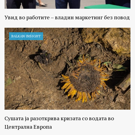
Увид во работите – владин маркетинг без повод
BALKAN INSIGHT
Сушата ја разоткрива кризата со водата во
Централна Европа