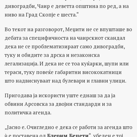
дивоградби, Чаир е деветта општина по ред, а на
ниво на Град Скопје е шеста.“
Во текот на разговорот, Меџити не се впушташе во
дебата за специфичноста на чаирскиот скандал
дека не се проблематизираат само дивоградби,
туку и обидите за дрска и незаконска
легализација. И дека не се тоа куќарки, шупи или
тераси, туку повеќе габаритни висококатници
што надвиснуваат над булевари и главни улици.
Пригодава ја искористи уште еднаш за да ја
обвини Арсовска за двојни стандарди и за
политичка агенда.
„Јасно е. Очигледно е дека се работи за агенда што
ѝ е поставена од
Блерим Беџети
“, убеден е тој.