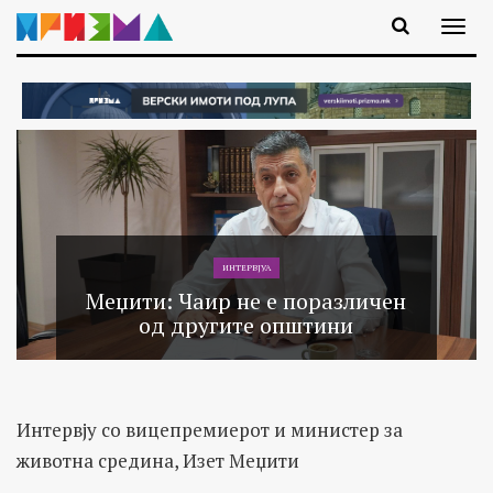
ИНТЕРВЈУА
Меџити: Чаир не е поразличен
од другите општини
Интервју со вицепремиерот и министер за
животна средина, Изет Меџити