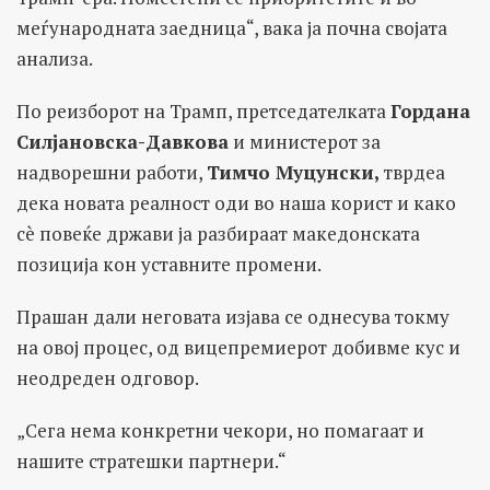
меѓународната заедница“, вака ја почна својата
анализа.
По реизборот на Трамп, претседателката
Гордана
Силјановска-Давкова
и министерот за
надворешни работи,
Тимчо Муцунски,
тврдеа
дека новата реалност оди во наша корист и како
сè повеќе држави ја разбираат македонската
позиција кон уставните промени.
Прашан дали неговата изјава се однесува токму
на овој процес, од вицепремиерот добивме кус и
неодреден одговор.
„Сега нема конкретни чекори, но помагаат и
нашите стратешки партнери.“