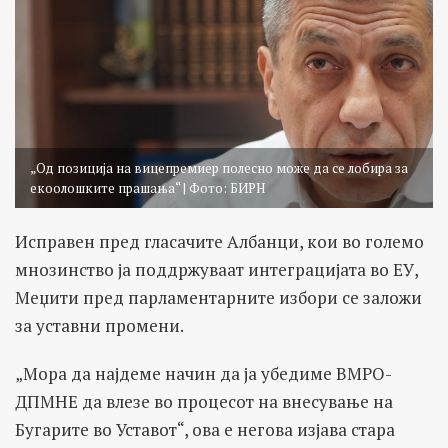
„Од позиција на вицепремиер полесно може да се лобира за
екоолошките прашања“ | Фото: БИРН
Исправен пред гласачите Албанци, кои во големо
мнозинство ја поддржуваат интеграцијата во ЕУ,
Меџити пред парламентарните избори се заложи
за уставни промени.
„Мора да најдеме начин да ја убедиме ВМРО-
ДПМНЕ да влезе во процесот на внесување на
Бугарите во Уставот“, ова е негова изјава стара