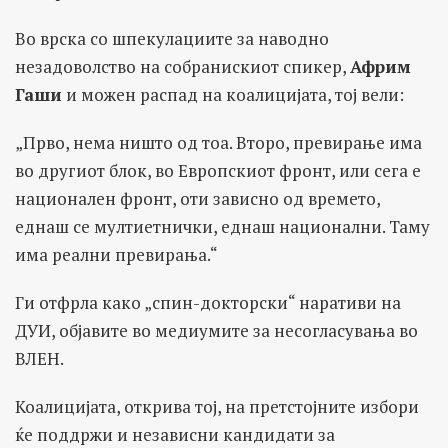
Во врска со шпекулациите за наводно
незадоволство на собранискиот спикер,
Африм
Гаши
и можен распад на коалицијата, тој вели:
„Прво, нема ништо од тоа. Второ, превирање има
во другиот блок, во Европскиот фронт, или сега е
национален фронт, оти зависно од времето,
еднаш се мултиетнички, еднаш национални. Таму
има реални превирања.“
Ги отфрла како „спин-докторски“ наративи на
ДУИ, објавите во медиумите за несогласувања во
ВЛЕН.
Коалицијата, открива тој, на претстојните избори
ќе поддржи и независни кандидати за