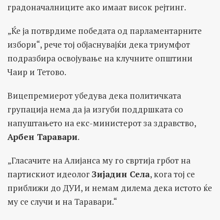
градоначалниците ако имаат висок рејтинг.
„Ќе ја потврдиме победата од парламентарните
избори“, рече тој објаснувајќи дека триумфот
подразбира освојување на клучните општини
Чаир и Тетово.
Вицепремиерот убедува дека политичката
групација нема да ја изгуби поддршката со
напуштањето на екс-министерот за здравство,
Арбен Таравари
.
„Гласачите на Алијанса му го свртија грбот на
партискиот идеолог
Зијадин Села
, кога тој се
приближи до ДУИ, и немам дилема дека истото ќе
му се случи и на Таравари.“