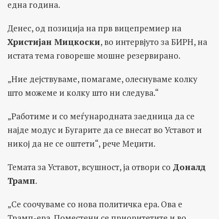
една година.
Денес, од позиција на прв вицепремиер на
Христијан Мицкоски
, во интервјуто за БИРН, на
истата тема говореше мошне резервирано.
„Ние дејствуваме, помагаме, олеснуваме колку
што можеме и колку што ни следува.“
„Работиме и со меѓународната заедница да се
најде модус и Бугарите да се внесат во Уставот и
никој да не се оштети“, рече Меџити.
Темата за Уставот, всушност, ја отвори со
Доналд
Трамп
.
„Се соочуваме со нова политичка ера. Ова е
Трамп-ера. Поместени се приоритетите и во