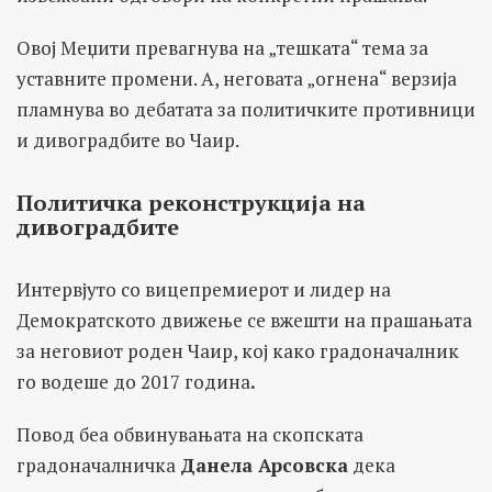
Овој Меџити превагнува на „тешката“ темa за
уставните промени. А, неговата „огнена“ верзија
пламнува во дебатата за политичките противници
и дивоградбите во Чаир.
Политичка реконструкција на
дивоградбите
Интервјуто со вицепремиерот и лидер на
Демократското движење се вжешти на прашањата
за неговиот роден Чаир, кој како градоначалник
го водеше до 2017 година
.
Повод беа обвинувањата на скопската
градоначалничка
Данела Арсовска
дека