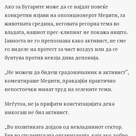
Ако за Бугарите може да се најдат повеќе
конкретни изјави на опозиционерот Меџити, за
животната средина, неговата ресорна тема во
владата, нашиот прес-клипинг не покажа ништо.
Јавноста не го препознава како активист, не сме
го виделе на протест за чист воздух или да се
бунтува против некоја дива депонија.
„Не можеш да бидеш градоначалник и активист“,
коментираше Меџити, правдајќи практично
непостоечки минат труд на зелените теми.
Меѓутоа, не ја прифати констатацијата дека
никогаш не бил активист.
„Во политиката дојдов од невладиниот сектор.
Бев во студентската организација, која ако добро