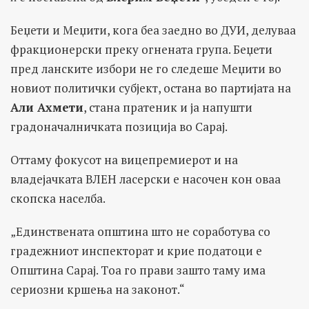
Беџети и Меџити, кога беа заедно во ДУИ, делуваа
фракционерски преку огнената група. Беџети
пред ланските избори не го следеше Меџити во
новиот политички субјект, остана во партијата на
Али Ахмети
, стана пратеник и ја напушти
градоначалничката позиција во Сарај.
Оттаму фокусот на вицепремиерот и на
владејачката ВЛЕН ласерски е насочен кон оваа
скопска населба.
„Единствената општина што не соработува со
градежниот инспекторат и крие податоци е
Општина Сарај. Tоа го прави зашто таму има
сериозни кршења на законот.“