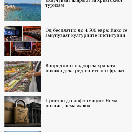
вклучуваат алармот за хрватскиот
туризам
Од бесплатно до 4.500 евра: Како се
закупуваат културните институции
Вонредниот надзор за храната
покажа дека редовните потфрлаат
Пристап до информации: Нема
потпис, нема жалба